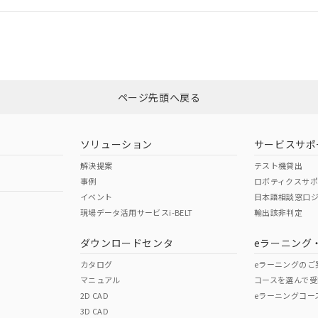
令のフタル酸エステル類４物質の対応では、対応完了までの期間は出
備考欄に対応日を記載しておりました。
カスタマーサポートセンタ お客様相談室」または貴社担当オムロン営業
品への在庫切替を完了していることから、特段のことがない限り、20
す。
非含有証明書
※3
ページ先頭へ戻る
ダウンロードはこちら
ソリューション
サービスサポ
解決提案
テスト機貸出
事例
ロボティクスサ
イベント
日本語相談窓口
現場データ活用サービスi-BELT
輸出該非判定
I)
PBBs
PBDEs
DBP
ダウンロードセンタ
eラーニング
カタログ
eラーニングのご
マニュアル
コースを選んで受
O
O
O
2D CAD
eラーニングコー
3D CAD