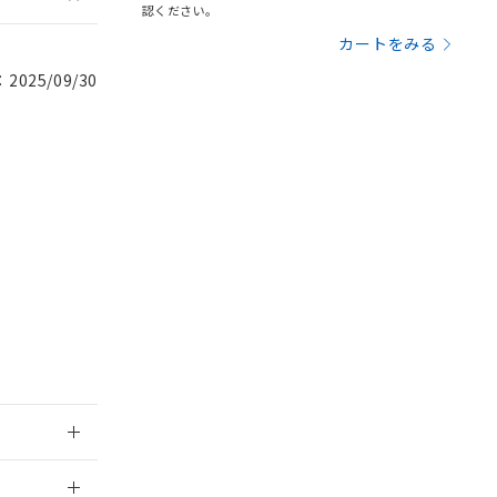
認ください。
を提供させていただ
規制貨物等」とい
カートをみる
引許可)を取得する
BDE) 1000ppm以下、
をご了承ください。
025/09/30
0ppm以下、フタル酸ジブチ
基づき作成されるも
う必要な手段を講じ
ことをご了承くださ
) : 1000ppm、
 1000ppm、
びにこれらの製造装
ン制御機器販売店・
三者に通知します。
さい。
合は、取り引きをい
ないようお願いしま
のオムロン制御
バーズにご登録され
及ぼさない年数を意
び当社の共同利用者
ることをご了承くだ
範囲」に記載されて
2026/7/29
のではありません。