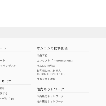
荷製品に未対応品が
員または販売
22年1月12日よ
お問い合わせ
ート
オムロンの提供価値
目指す姿
ポート
コンセプト「i-Automation!」
ジャパンデスク
オムロンの強み
お客様との共創拠点
AUTOMATION CENTER
DIBP
BBP
DEHP
環境保護
技術を磨く現場
・セミナ
使用期限
案内
販売ネットワーク
講する
O
O
O
e
国内販売ネットワーク
ス一覧（PDF）
海外販売ネットワーク