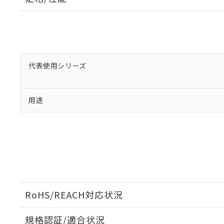
「○」：最大均質
「×」：最大均質
本サービスは
当社は、これ
*EU RoHS指令（10物
「－」：未確認で
鉛(Pb) 1000ppm以下、
くものです。
う）を輸出ま
記
説明
六価クロム(Cr(Ⅵ)) 1
当社制御機器
などの必要な
フタル酸ビス(2-エチルヘ
号
*中国RoHS10物質の基準値 
ル（DBP） 1000ppm
在庫状況およ
当社は規制貨
Pb(鉛) :1000ppm、 Hg
但し、RoHS指令で産
のであり、閲
ます。
Cr(Ⅵ)(六価クロム) : 
フタル酸エステル類の４
○
一定数以
代表使用シリーズ
DBP(フタル酸ジブチル) :
い。
当社は貴社製
DEHP(フタル酸ビス(2-エ
正式な納期状
置等に一切使
当社販売員に
※2 対応予定月
△
一定数に
当社は、貴社
オムロン制御
また当社は、
用途
※2 環境保護使
在庫状況およ
部品在庫の切り替
たしません。
－
在庫なし
す。
「ｅ」：有害物質
機器販売
マイパーツ機
「10」：通常の
ている必要が
味します。
空
受注生産
お客様が当ウ
※3 非含有証明
「－」：未確認で
白
が、当社の製
さい。
下記の非含有証明
※当社の共同
RoHS/REACH対応状況
いる法人を指
EU RoHS指令（
51物質の非含有証
※本証明書は発行
規格認証/適合状況