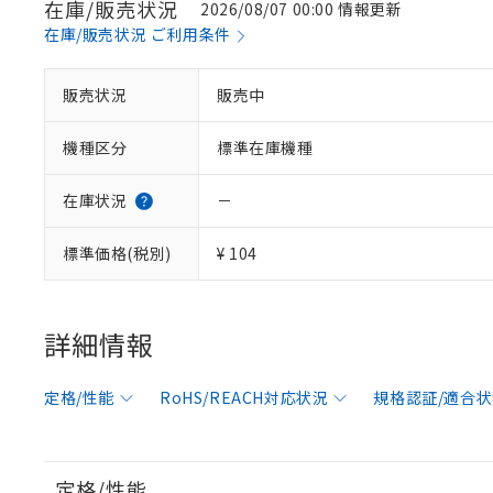
在庫/販売状況
2026/08/07 00:00 情報更新
在庫/販売状況 ご利用条件
販売状況
販売中
機種区分
標準在庫機種
在庫状況
－
標準価格(税別)
¥ 104
※1 対応状況
詳細情報
対応済み：EU
対応予定：EU R
対応予定なし：EU
定格/性能
RoHS/REACH対応状況
規格認証/適合
調査・確認中：EU
ご利用条件
非該当品：ライセ
※1 中国RoHS
仕入先様の事情に
があります。
以下の条件をお読
定格/性能