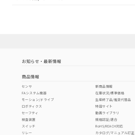
また、RoHS指
EU RoHS
注意事項・凡例
混在することから
A3SJ-3002についての規格認証/適合状況については、「
既に当社にて対応
店にお問い合わせください。
り割愛しておりま
対応状況
対応予定月
※1
※2
対応済み
お知らせ・最新情報
中国 RoHS
注意事項・凡例
商品情報
中国 RoHS表
※1 ※2
センサ
新商品情報
FAシステム機器
在庫状況/標準価格
Pb
Hg
Cd
Cr(V
モーション/ドライブ
生産終了品/推奨代替品
ロボティクス
特設サイト
セーフティ
動画ライブラリ
検査装置
規格認証/適合
O
O
O
O
スイッチ
RoHS/REACH対応
リレー
カタログ/マニュアル訂正