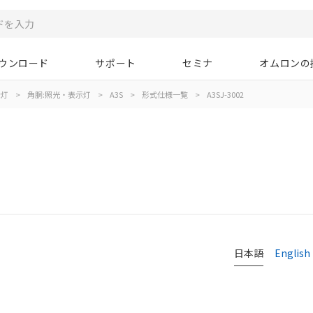
ウンロード
サポート
セミナ
オムロンの
示灯
>
角胴:照光・表示灯
>
A3S
>
形式仕様一覧
>
A3SJ-3002
日本語
English