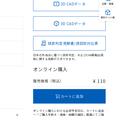
2D CADデータ
在庫・価格
無料テスト機
3D CADデータ
該非判定見解書/項目別対比表
日本の外為法に基づく該非判定、およびEAR再輸出規
制に関する見解が入手できます。
オンライン購入
¥ 110
。
販売価格（税込）
商品です。
定はありません。
商品です。
カートに追加
を得ず変更すること
オンライン購入における出荷予定日は、カートに追加
～「ご購入手続き：価格・納期の確認」画面にてご確