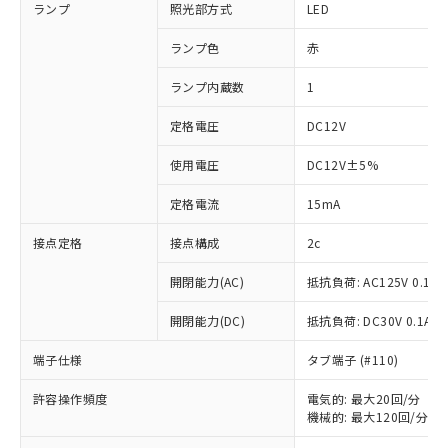
ランプ
照光部方式
LED
ランプ色
赤
ランプ内蔵数
1
定格電圧
DC12V
使用電圧
DC12V±5%
定格電流
15mA
接点定格
接点構成
2c
開閉能力(AC)
抵抗負荷: AC125V 0.1A
開閉能力(DC)
抵抗負荷: DC30V 0.1A
端子仕様
タブ端子 (#110)
許容操作頻度
電気的: 最大20回/分
※1 対応状況
機械的: 最大120回/分