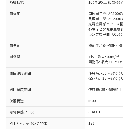
絶縁抵抗
100MΩ以上 (DC500Vメガ
対応済み：EU RoHS指令（10物質）の
非含有に対応した製品が提供可能な商品で
耐電圧
同極端子間: AC1000V 50/
す。
異極端子間: AC2000V 50/
対応予定：EU RoHS指令（10物質）の非含
充電金属部とアース間: AC20
ご利用条件
有に対応した製品に切り替える予定のある
各端子と非充電金属部間: AC2
商品です。
ランプ端子間: AC1000V 
対応予定なし：EU RoHS指令（10物質）の
以下の条件をお読みいただき、同意のうえ
非含有に非対応の商品で、対応品を出す予
耐振動
誤動作: 10～55Hz 複振幅
ご利用ください。
定はありません。
2
耐衝撃
耐久: 最大500m/s
調査・確認中：EU RoHS指令（10物質）の
本サービスは、当社制御機器事業取扱
2
誤動作: 最大200m/s
(誤
※1 中国RoHS○×表
非含有の対応状況を調査中または確認中の
商品の当社在庫状況および標準価格
商品です。
(税抜)を提供させていただくもので
周囲温度範囲
使用時: -10～50℃ (
「○」：最大均質材料含有率が中国RoHSの
非該当品：ライセンス料など無形物で、有
す。
保存時: -25～65℃ (
基準値以下であることを示します。
害物質有無と関係のない商品です。
当社制御機器事業取扱商品の中には、
「×」：最大均質材料含有率が中国RoHSの
仕入先様の事情により、非含有部品として
周囲湿度範囲
使用時: 35～85%RH
本サービスの対象外となる商品もある
基準値を超えていることを示します。
いたものが、含有品と判明した場合などや
当社は、これら貴社製品のうち、外国
ことをご了承ください。
「－」：未確認です。当社販売部門へお問
むを得ず変更することがあります。
為替および外国貿易法に定める商品
保護構造
IP00
在庫状況および標準価格照会結果は、
い合わせください。
（以下｢規制貨物等」という）を輸出
記載している更新日時点での社内デー
感電保護クラス
Class II
*EU RoHS指令（10物質）：
または国外への提供する場合は、日本
記
タに基づき作成されるものであり、閲
説明
鉛(Pb) 1000ppm以下、 水銀(Hg) 1000ppm以下、 カド
*中国RoHS10物質の基準値 (GB/T26572)：
国政府の輸出許可(または役務取引許
号
覧された時点での実際の在庫および標
ミウム(Cd) 100ppm以下、
Pb(鉛) :1000ppm、 Hg(水銀) : 1000ppm、 Cd(カドミウ
PTI（トラッキング特性）
175
可)を取得するなどの必要な手続きを
六価クロム(Cr(Ⅵ)) 1000ppm以下、ポリ臭化ビフェニル
ム) : 100ppm、
準価格とは異なる場合があることをご