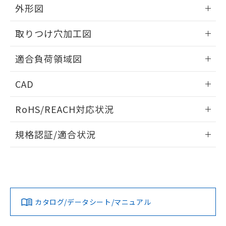
※当社の共同利用者とは、
"個人情報
外形図
51物質の非含有証明書（当社基準）
の共同利用に関して"
の「1.共同利
※本証明書は発行日時点で非含有を証明す
用者の範囲」に記載されている法人を
情報更新：2026/06/09
るもので、過去に遡って非含有を証明する
取りつけ穴加工図
指します。
ものではありません。
情報更新：2026/06/09
また、RoHS指令のフタル酸エステル類４
適合負荷領域図
物質の対応では、対応完了までの期間は出
荷製品に未対応品が混在することから備考
情報更新：2026/06/09
CAD
欄に対応日を記載しておりました。
既に当社にて対応品への在庫切替を完了
ログイン/会員登録いただくと、CADデータをダウンロー
していることから、特段のことがない限
RoHS/REACH対応状況
ドすることができます。
り、2022年1月12日より割愛しておりま
す。
情報更新：2026/7/29
規格認証/適合状況
ログイン/会員登録
EU RoHS
注意事項・凡例
A3SA-90G1-12ERについての規格認証/適合状況については、
「カスタマーサポートセンタ お客様相談室」または貴社担当
オムロン営業員または販売店にお問い合わせください。
対応状況
対応予定月
※1
※2
ダウンロードデータをご利用いただく前に、以下を必ずお読
みください。
お問い合わせ
カタログ/データシート/マニュアル
対応済み
ソフトウェアの使用条件