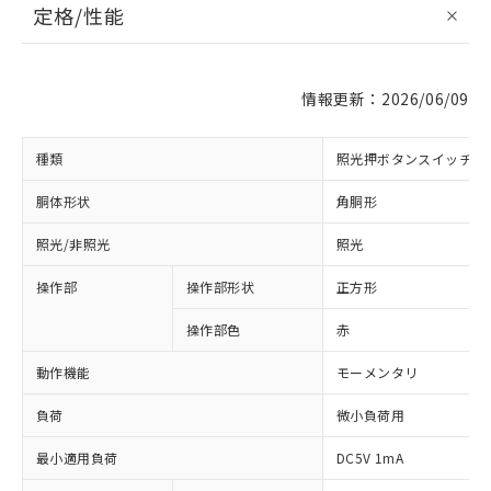
定格/性能
情報更新：2026/06/09
種類
照光押ボタンスイッチ
胴体形状
角胴形
照光/非照光
照光
操作部
操作部形状
正方形
操作部色
赤
動作機能
モーメンタリ
負荷
微小負荷用
最小適用負荷
DC5V 1mA