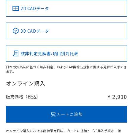
中国 RoHS
注意事項・凡例
2D CADデータ
中国 RoHS表
※1 ※2
3D CADデータ
Pb
Hg
Cd
Cr(VI)
該非判定見解書/項目別対比表
X
O
O
O
日本の外為法に基づく該非判定、およびEAR再輸出規制に関する見解が入手でき
ます。
"対応済み"や非含有の記載がされた商品であっても、流通
在庫等で未対応品が混在する可能性があります。
オンライン購入
非含有品が必要な際は、弊社営業部門もしくは販売店へお
問い合わせください。
¥ 2,910
販売価格（税込）
この製品のRoHS/REACH対応状況ページへ
カートに追加
オンライン購入における出荷予定日は、カートに追加～「ご購入手続き：価