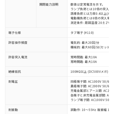
開閉能力説明
数値は定常電流を示す。
ランプ負荷とは10倍の突入電
誘導負荷とは力率0.4以上(AC)
電動機負荷とは6倍の突入電流
測定条件: 周囲温度 20±2℃、
※1 対応状況
端子仕様
タブ端子 (#110)
対応済み：EU RoHS指令（10物質）の
許容操作頻度
電気的: 最大20回/分
機械的: 最大60回/分(セット
非含有に対応した製品が提供可能な商品で
す。
許容突入電流
常時閉路: 最大10A
対応予定：EU RoHS指令（10物質）の非含
常時開路: 最大10A
ご利用条件
有に対応した製品に切り替える予定のある
商品です。
絶縁抵抗
100MΩ以上 (DC500Vメガ)
対応予定なし：EU RoHS指令（10物質）の
以下の条件をお読みいただき、同意のうえ
非含有に非対応の商品で、対応品を出す予
耐電圧
同極端子間: AC1000V 50/60Hz
ご利用ください。
定はありません。
異極端子間: AC2000V 50/60Hz
調査・確認中：EU RoHS指令（10物質）の
充電金属部とアース間: AC2000V 
本サービスは、当社制御機器事業取扱
※1 中国RoHS○×表
各端子と非充電金属部間: AC2000
非含有の対応状況を調査中または確認中の
商品の当社在庫状況および標準価格
ランプ端子間: AC1000V 50/6
商品です。
(税抜)を提供させていただくもので
「○」：最大均質材料含有率が中国RoHSの
非該当品：ライセンス料など無形物で、有
す。
耐振動
誤動作: 10～55Hz 複振幅 1.
基準値以下であることを示します。
害物質有無と関係のない商品です。