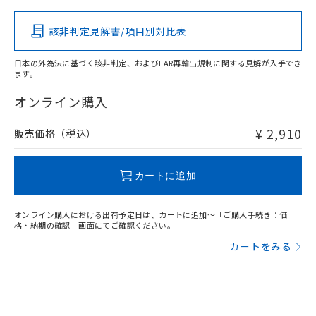
該非判定見解書/項目別対比表
X
O
O
O
日本の外為法に基づく該非判定、およびEAR再輸出規制に関する見解が入手でき
ます。
"対応済み"や非含有の記載がされた商品であっても、流通
在庫等で未対応品が混在する可能性があります。
オンライン購入
非含有品が必要な際は、弊社営業部門もしくは販売店へお
問い合わせください。
¥ 2,910
販売価格（税込）
この製品のRoHS/REACH対応状況ページへ
カートに追加
オンライン購入における出荷予定日は、カートに追加～「ご購入手続き：価
格・納期の確認」画面にてご確認ください。
カートをみる