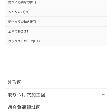
「－」：未確認です。当社販売部門へお問
動作に必要な力(OF)
あります。
い合わせください。
お客様が当ウェブサイト上で当社にご
もどりの力(RF)
※3 非含有証明書ダウンロード
登録された部品リストについて、当社
および当社の共同利用者が、当社の製
動作までの動き(PT)
下記の非含有証明書をダウンロードするこ
品・サービスに関するお客様との取
とができます。
合意する
キャンセル
引・商談に必要な範囲で利用すること
全体の動き(TT)
をご了承ください。
EU RoHS指令（10物質）の非含有証明書
※当社の共同利用者とは、
"個人情報
ロックストローク(LTA)
51物質の非含有証明書（当社基準）
の共同利用に関して"
の「1.共同利
※本証明書は発行日時点で非含有を証明す
用者の範囲」に記載されている法人を
るもので、過去に遡って非含有を証明する
指します。
ものではありません。
また、RoHS指令のフタル酸エステル類４
物質の対応では、対応完了までの期間は出
荷製品に未対応品が混在することから備考
欄に対応日を記載しておりました。
外形図
既に当社にて対応品への在庫切替を完了
情報更新：2026/06/09
していることから、特段のことがない限
取りつけ穴加工図
り、2022年1月12日より割愛しておりま
す。
情報更新：2026/06/09
適合負荷領域図