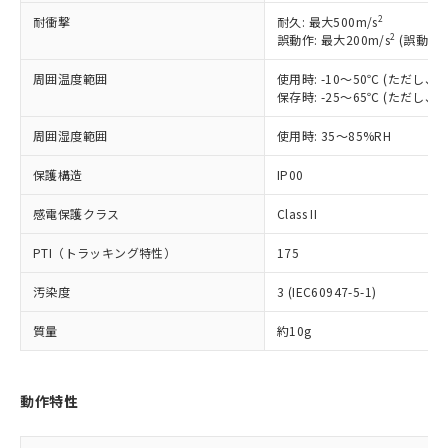
当社制御機器事業取扱商品の中には、
「×」：最大均質材料含有率が中国RoHSの
仕入先様の事情により、非含有部品として
2
本サービスの対象外となる商品もある
耐衝撃
耐久: 最大500m/s
基準値を超えていることを示します。
いたものが、含有品と判明した場合などや
当社は、これら貴社製品のうち、外国
2
誤動作: 最大200m/s
(誤動作1
ことをご了承ください。
「－」：未確認です。当社販売部門へお問
むを得ず変更することがあります。
為替および外国貿易法に定める商品
在庫状況および標準価格照会結果は、
い合わせください。
（以下｢規制貨物等」という）を輸出
周囲温度範囲
使用時: -10～50℃ (ただし
記載している更新日時点での社内デー
保存時: -25～65℃ (ただし
*EU RoHS指令（10物質）：
または国外への提供する場合は、日本
記
タに基づき作成されるものであり、閲
説明
鉛(Pb) 1000ppm以下、 水銀(Hg) 1000ppm以下、 カド
*中国RoHS10物質の基準値 (GB/T26572)：
国政府の輸出許可(または役務取引許
号
覧された時点での実際の在庫および標
ミウム(Cd) 100ppm以下、
Pb(鉛) :1000ppm、 Hg(水銀) : 1000ppm、 Cd(カドミウ
周囲湿度範囲
使用時: 35～85%RH
可)を取得するなどの必要な手続きを
六価クロム(Cr(Ⅵ)) 1000ppm以下、ポリ臭化ビフェニル
ム) : 100ppm、
準価格とは異なる場合があることをご
類(PBB) 1000ppm以下、ポリ臭化ジフェニルエーテル類
Cr(Ⅵ)(六価クロム) : 1000ppm、 PBBs(ポリ臭化ビフェ
とります。
了承ください。
(PBDE) 1000ppm以下、フタル酸ビス(2-エチルヘキシ
○
一定数以上の在庫あり
保護構造
IP00
ニル類) : 1000ppm、 PBDEs(ポリ臭化ジフェニルエーテ
当社は規制貨物を破棄する場合は、完
ル) (DEHP)(別名：DOP) 1000ppm以下、フタル酸ブチ
正式な納期状況および標準価格はお客
ル類) : 1000ppm、
ルベンジル（BBP） 1000ppm以下、フタル酸ジブチル
全に破砕するなど、違法に輸出されな
DBP(フタル酸ジブチル) : 1000ppm、 DIBP(フタル酸ジ
様のお取引先、またはお客様担当のオ
感電保護クラス
Class II
（DBP） 1000ppm以下、フタル酸ジイソブチル
イソブチル) : 1000ppm、 BBP(フタル酸ブチルベンジ
△
一定数には満たないが在庫あり
いよう必要な手段を講じます。
ムロン制御機器販売店・当社販売員に
(DIBP) 1000ppm以下
ル) : 1000ppm、
当社は貴社製品を、核兵器、ミサイ
但し、RoHS指令で産業用監視および制御機器に対する
DEHP(フタル酸ビス(2-エチルヘキシル)) : 1000ppm
ご相談ください。
PTI（トラッキング特性）
175
適用除外項目は除く。
ル、化学兵器、生物兵器またはその他
－
在庫なし(最新の在庫状況につ
オムロン制御機器販売店や当社販売拠
フタル酸エステル類の４物質については閾値を超える意
武器並びにこれらの製造装置等に一切
いては、お客様のお取引先、ま
汚染度
3 (IEC60947-5-1)
図的な使用がないことを確認しています。
点は「
販売ネットワーク
」をご確認
※2 環境保護使用期限
使用いたしません。
たはお客様担当のオムロン制御
ください。
当社は、貴社製品を第三者に販売する
質量
約10g
機器販売店・当社販売員にご確
在庫状況および標準価格結果を当社の
※2 対応予定月
「ｅ」：有害物質（10物質）のすべてが基
場合は、上記1、2および3の内容を当
認ください)
事前の承諾なく第三者に漏洩または開
準値以下であることを示します。
該第三者に通知します。また当社は、
示しないようお願いします。
部品在庫の切り替え状況などにより、予定
「10」：通常の使用状況下において有害物
販売先および販売に係わる関係者が違
マイパーツ機能（部品リスト作成サー
動作特性
空
受注生産機種、また在庫状況の
月が前後することがあります。
質が外部に漏えいし、環境に深刻な影響を
法に輸出するおそれがある場合は、取
ビス）をご利用いただくには、I-Web
白
情報を公開していない機種
及ぼさない年数を意味します。
り引きをいたしません。
メンバーズにご登録されている必要が