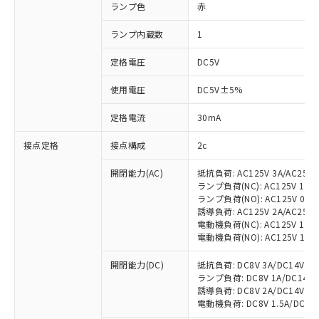
ランプ色
赤
ランプ内蔵数
1
定格電圧
DC5V
使用電圧
DC5V±5%
定格電流
30mA
接点定格
接点構成
2c
開閉能力(AC)
抵抗負荷: AC125V 3A/AC250V
ランプ負荷(NC): AC125V 1A/AC
ランプ負荷(NO): AC125V 0.7A/
誘導負荷: AC125V 2A/AC250V 
電動機負荷(NC): AC125V 1.5A/
電動機負荷(NO): AC125V 1A/AC
開閉能力(DC)
抵抗負荷: DC8V 3A/DC14V 3A/
ランプ負荷: DC8V 1A/DC14V 1A
誘導負荷: DC8V 2A/DC14V 1.5A
電動機負荷: DC8V 1.5A/DC14V 