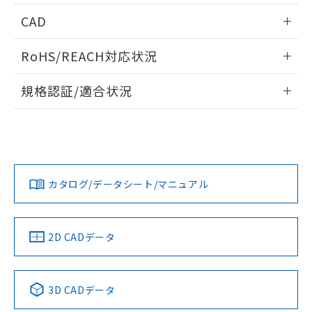
情報更新：2026/06/09
CAD
ログイン/会員登録いただくと、CADデータをダウンロー
RoHS/REACH対応状況
ドすることができます。
情報更新：
規格認証/適合状況
ログイン/会員登録
EU RoHS
注意事項・凡例
A3SA-90D1-05ERについての規格認証/適合状況については、
「カスタマーサポートセンタ お客様相談室」または貴社担当
オムロン営業員または販売店にお問い合わせください。
対応状況
対応予定月
※1
※2
ダウンロードデータをご利用いただく前に、以下を必ずお読
みください。
お問い合わせ
カタログ/データシート/マニュアル
対応済み
ソフトウェアの使用条件
中国 RoHS
注意事項・凡例
2D CADデータ
中国 RoHS表
※1 ※2
3D CADデータ
Pb
Hg
Cd
Cr(VI)