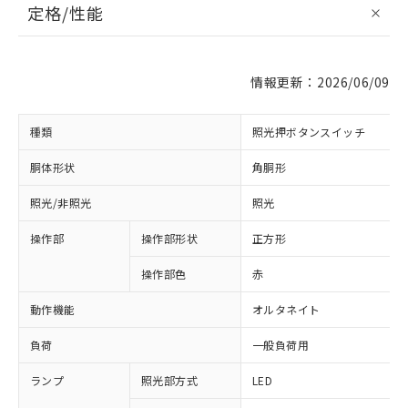
定格/性能
情報更新：2026/06/09
種類
照光押ボタンスイッチ
胴体形状
角胴形
照光/非照光
照光
操作部
操作部形状
正方形
操作部色
赤
動作機能
オルタネイト
負荷
一般負荷用
ランプ
照光部方式
LED