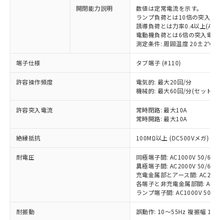
開閉能力説明
数値は定常電流を示す。
ランプ負荷とは10倍の突入電
誘導負荷とは力率0.4以上(AC)
電動機負荷とは6倍の突入電流
測定条件: 周囲温度 20±2℃、
※1 対応状況
端子仕様
タブ端子 (#110)
対応済み：EU RoHS指令（10物質）の
非含有に対応した製品が提供可能な商品で
許容操作頻度
電気的: 最大20回/分
す。
機械的: 最大60回/分(セット
対応予定：EU RoHS指令（10物質）の非含
ご利用条件
許容突入電流
常時閉路: 最大10A
有に対応した製品に切り替える予定のある
常時開路: 最大10A
商品です。
対応予定なし：EU RoHS指令（10物質）の
絶縁抵抗
100MΩ以上 (DC500Vメガ)
以下の条件をお読みいただき、同意のうえ
非含有に非対応の商品で、対応品を出す予
ご利用ください。
定はありません。
耐電圧
同極端子間: AC1000V 50/60Hz
調査・確認中：EU RoHS指令（10物質）の
異極端子間: AC2000V 50/60Hz
本サービスは、当社制御機器事業取扱
※1 中国RoHS○×表
非含有の対応状況を調査中または確認中の
充電金属部とアース間: AC2000V 
商品の当社在庫状況および標準価格
商品です。
各端子と非充電金属部間: AC2000
(税抜)を提供させていただくもので
「○」：最大均質材料含有率が中国RoHSの
ランプ端子間: AC1000V 50/6
非該当品：ライセンス料など無形物で、有
す。
基準値以下であることを示します。
害物質有無と関係のない商品です。
当社制御機器事業取扱商品の中には、
耐振動
誤動作: 10～55Hz 複振幅 1.
「×」：最大均質材料含有率が中国RoHSの
仕入先様の事情により、非含有部品として
本サービスの対象外となる商品もある