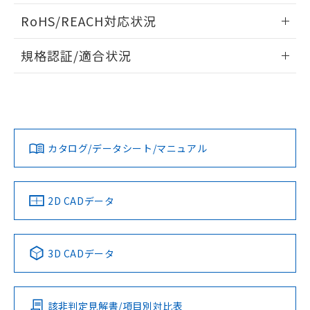
ログイン/会員登録いただくと、CADデータをダウンロー
RoHS/REACH対応状況
ドすることができます。
情報更新：2026/7/29
規格認証/適合状況
ログイン/会員登録
EU RoHS
注意事項・凡例
A3SA-90B1-12ERについての規格認証/適合状況については、
「カスタマーサポートセンタ お客様相談室」または貴社担当
オムロン営業員または販売店にお問い合わせください。
対応状況
対応予定月
※1
※2
ダウンロードデータをご利用いただく前に、以下を必ずお読
みください。
お問い合わせ
カタログ/データシート/マニュアル
対応済み
ソフトウェアの使用条件
中国 RoHS
注意事項・凡例
2D CADデータ
中国 RoHS表
※1 ※2
3D CADデータ
Pb
Hg
Cd
Cr(VI)
該非判定見解書/項目別対比表
X
O
O
O