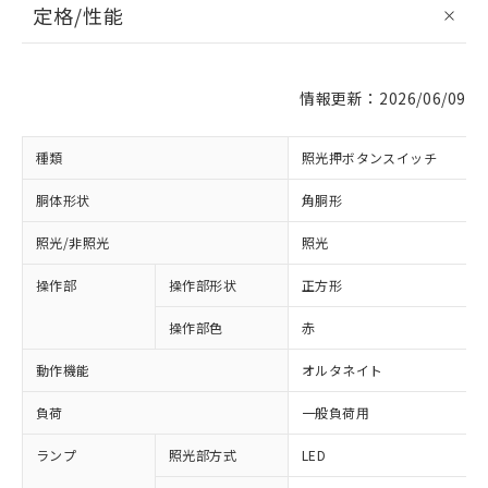
定格/性能
情報更新：2026/06/09
種類
照光押ボタンスイッチ
胴体形状
角胴形
照光/非照光
照光
操作部
操作部形状
正方形
操作部色
赤
動作機能
オルタネイト
負荷
一般負荷用
ランプ
照光部方式
LED