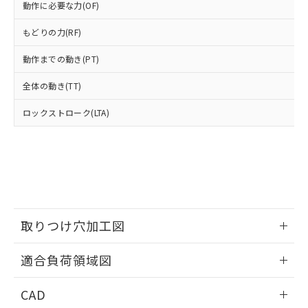
い合わせください。
動作に必要な力(OF)
お客様が当ウェブサイト上で当社にご
※3 非含有証明書ダウンロード
登録された部品リストについて、当社
もどりの力(RF)
および当社の共同利用者が、当社の製
下記の非含有証明書をダウンロードするこ
品・サービスに関するお客様との取
動作までの動き(PT)
とができます。
合意する
キャンセル
引・商談に必要な範囲で利用すること
をご了承ください。
全体の動き(TT)
EU RoHS指令（10物質）の非含有証明書
※当社の共同利用者とは、
"個人情報
51物質の非含有証明書（当社基準）
の共同利用に関して"
の「1.共同利
ロックストローク(LTA)
※本証明書は発行日時点で非含有を証明す
用者の範囲」に記載されている法人を
るもので、過去に遡って非含有を証明する
指します。
ものではありません。
また、RoHS指令のフタル酸エステル類４
物質の対応では、対応完了までの期間は出
荷製品に未対応品が混在することから備考
欄に対応日を記載しておりました。
既に当社にて対応品への在庫切替を完了
取りつけ穴加工図
していることから、特段のことがない限
り、2022年1月12日より割愛しておりま
情報更新：2026/06/09
適合負荷領域図
す。
情報更新：2026/06/09
CAD