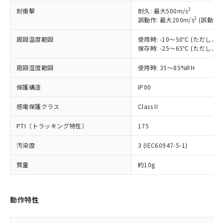
基準値を超えていることを示します。
いたものが、含有品と判明した場合などや
当社は、これら貴社製品のうち、外国
ことをご了承ください。
2
耐衝撃
耐久: 最大500m/s
「－」：未確認です。当社販売部門へお問
むを得ず変更することがあります。
為替および外国貿易法に定める商品
在庫状況および標準価格照会結果は、
2
誤動作: 最大200m/s
(誤動作1
い合わせください。
（以下｢規制貨物等」という）を輸出
記載している更新日時点での社内デー
*EU RoHS指令（10物質）：
または国外への提供する場合は、日本
周囲温度範囲
使用時: -10～50℃ (ただし
記
タに基づき作成されるものであり、閲
説明
鉛(Pb) 1000ppm以下、 水銀(Hg) 1000ppm以下、 カド
*中国RoHS10物質の基準値 (GB/T26572)：
国政府の輸出許可(または役務取引許
保存時: -25～65℃ (ただし
号
覧された時点での実際の在庫および標
ミウム(Cd) 100ppm以下、
Pb(鉛) :1000ppm、 Hg(水銀) : 1000ppm、 Cd(カドミウ
可)を取得するなどの必要な手続きを
六価クロム(Cr(Ⅵ)) 1000ppm以下、ポリ臭化ビフェニル
ム) : 100ppm、
準価格とは異なる場合があることをご
類(PBB) 1000ppm以下、ポリ臭化ジフェニルエーテル類
Cr(Ⅵ)(六価クロム) : 1000ppm、 PBBs(ポリ臭化ビフェ
周囲湿度範囲
使用時: 35～85%RH
とります。
了承ください。
(PBDE) 1000ppm以下、フタル酸ビス(2-エチルヘキシ
○
一定数以上の在庫あり
ニル類) : 1000ppm、 PBDEs(ポリ臭化ジフェニルエーテ
当社は規制貨物を破棄する場合は、完
ル) (DEHP)(別名：DOP) 1000ppm以下、フタル酸ブチ
正式な納期状況および標準価格はお客
ル類) : 1000ppm、
保護構造
IP00
ルベンジル（BBP） 1000ppm以下、フタル酸ジブチル
全に破砕するなど、違法に輸出されな
DBP(フタル酸ジブチル) : 1000ppm、 DIBP(フタル酸ジ
様のお取引先、またはお客様担当のオ
（DBP） 1000ppm以下、フタル酸ジイソブチル
イソブチル) : 1000ppm、 BBP(フタル酸ブチルベンジ
△
一定数には満たないが在庫あり
いよう必要な手段を講じます。
ムロン制御機器販売店・当社販売員に
(DIBP) 1000ppm以下
ル) : 1000ppm、
感電保護クラス
Class II
当社は貴社製品を、核兵器、ミサイ
但し、RoHS指令で産業用監視および制御機器に対する
DEHP(フタル酸ビス(2-エチルヘキシル)) : 1000ppm
ご相談ください。
適用除外項目は除く。
ル、化学兵器、生物兵器またはその他
－
在庫なし(最新の在庫状況につ
オムロン制御機器販売店や当社販売拠
フタル酸エステル類の４物質については閾値を超える意
PTI（トラッキング特性）
175
武器並びにこれらの製造装置等に一切
いては、お客様のお取引先、ま
図的な使用がないことを確認しています。
点は「
販売ネットワーク
」をご確認
※2 環境保護使用期限
使用いたしません。
たはお客様担当のオムロン制御
ください。
汚染度
3 (IEC60947-5-1)
当社は、貴社製品を第三者に販売する
機器販売店・当社販売員にご確
在庫状況および標準価格結果を当社の
※2 対応予定月
「ｅ」：有害物質（10物質）のすべてが基
場合は、上記1、2および3の内容を当
認ください)
質量
約10g
事前の承諾なく第三者に漏洩または開
準値以下であることを示します。
該第三者に通知します。また当社は、
示しないようお願いします。
部品在庫の切り替え状況などにより、予定
「10」：通常の使用状況下において有害物
販売先および販売に係わる関係者が違
マイパーツ機能（部品リスト作成サー
空
受注生産機種、また在庫状況の
月が前後することがあります。
質が外部に漏えいし、環境に深刻な影響を
法に輸出するおそれがある場合は、取
ビス）をご利用いただくには、I-Web
白
情報を公開していない機種
動作特性
及ぼさない年数を意味します。
り引きをいたしません。
メンバーズにご登録されている必要が
「－」：未確認です。当社販売部門へお問
あります。