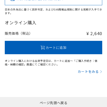
日本の外為法に基づく該非判定、およびEAR再輸出規制に関する見解が入手でき
ます。
"対応済み"や非含有の記載がされた商品であっても、流通
在庫等で未対応品が混在する可能性があります。
オンライン購入
非含有品が必要な際は、弊社営業部門もしくは販売店へお
問い合わせください。
¥ 2,640
販売価格（税込）
この製品のRoHS/REACH対応状況ページへ
カートに追加
オンライン購入における出荷予定日は、カートに追加～「ご購入手続き：価
格・納期の確認」画面にてご確認ください。
カートをみる
ページ先頭へ戻る