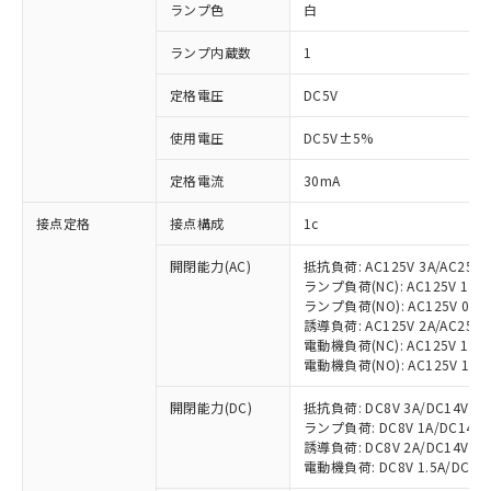
ランプ色
白
ランプ内蔵数
1
定格電圧
DC5V
使用電圧
DC5V±5%
定格電流
30mA
接点定格
接点構成
1c
開閉能力(AC)
抵抗負荷: AC125V 3A/AC250V
ランプ負荷(NC): AC125V 1A/AC
ランプ負荷(NO): AC125V 0.7A/
誘導負荷: AC125V 2A/AC250V 
電動機負荷(NC): AC125V 1.5A/
電動機負荷(NO): AC125V 1A/AC
開閉能力(DC)
抵抗負荷: DC8V 3A/DC14V 3A/
ランプ負荷: DC8V 1A/DC14V 1A
誘導負荷: DC8V 2A/DC14V 1.5A
電動機負荷: DC8V 1.5A/DC14V 