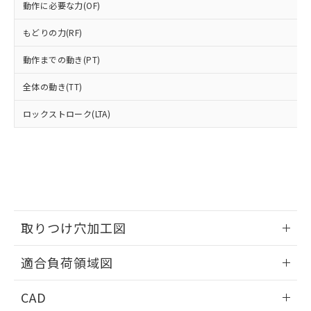
い合わせください。
動作に必要な力(OF)
お客様が当ウェブサイト上で当社にご
※3 非含有証明書ダウンロード
登録された部品リストについて、当社
もどりの力(RF)
および当社の共同利用者が、当社の製
下記の非含有証明書をダウンロードするこ
品・サービスに関するお客様との取
動作までの動き(PT)
とができます。
合意する
キャンセル
引・商談に必要な範囲で利用すること
をご了承ください。
全体の動き(TT)
EU RoHS指令（10物質）の非含有証明書
※当社の共同利用者とは、
"個人情報
51物質の非含有証明書（当社基準）
の共同利用に関して"
の「1.共同利
ロックストローク(LTA)
※本証明書は発行日時点で非含有を証明す
用者の範囲」に記載されている法人を
るもので、過去に遡って非含有を証明する
指します。
ものではありません。
また、RoHS指令のフタル酸エステル類４
物質の対応では、対応完了までの期間は出
荷製品に未対応品が混在することから備考
欄に対応日を記載しておりました。
既に当社にて対応品への在庫切替を完了
取りつけ穴加工図
していることから、特段のことがない限
り、2022年1月12日より割愛しておりま
情報更新：2026/06/09
適合負荷領域図
す。
情報更新：2026/06/09
CAD