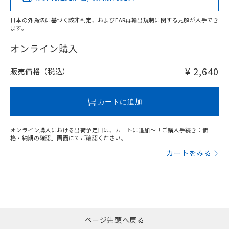
日本の外為法に基づく該非判定、およびEAR再輸出規制に関する見解が入手でき
ます。
"対応済み"や非含有の記載がされた商品であっても、流通
在庫等で未対応品が混在する可能性があります。
オンライン購入
非含有品が必要な際は、弊社営業部門もしくは販売店へお
問い合わせください。
¥ 2,640
販売価格（税込）
この製品のRoHS/REACH対応状況ページへ
カートに追加
オンライン購入における出荷予定日は、カートに追加～「ご購入手続き：価
格・納期の確認」画面にてご確認ください。
カートをみる
ページ先頭へ戻る