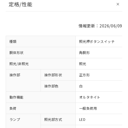
定格/性能
情報更新：2026/06/09
種類
照光押ボタンスイッチ
胴体形状
角胴形
照光/非照光
照光
操作部
操作部形状
正方形
操作部色
白
動作機能
オルタネイト
負荷
一般負荷用
ランプ
照光部方式
LED