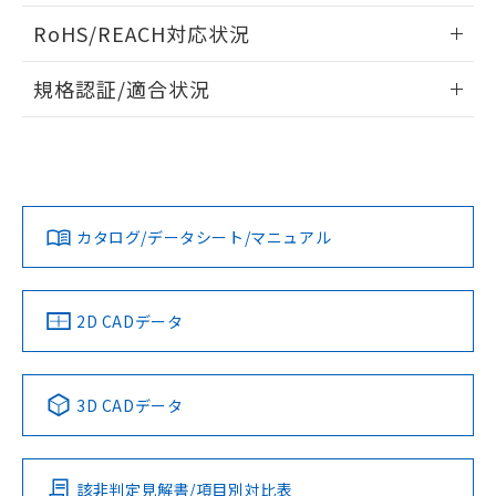
ログイン/会員登録いただくと、CADデータをダウンロー
RoHS/REACH対応状況
ドすることができます。
情報更新：2026/7/29
規格認証/適合状況
ログイン/会員登録
EU RoHS
注意事項・凡例
A3SA-90B1-05EWについての規格認証/適合状況について
は、「カスタマーサポートセンタ お客様相談室」または貴社
担当オムロン営業員または販売店にお問い合わせください。
対応状況
対応予定月
※1
※2
ダウンロードデータをご利用いただく前に、以下を必ずお読
みください。
お問い合わせ
カタログ/データシート/マニュアル
対応済み
ソフトウェアの使用条件
中国 RoHS
注意事項・凡例
2D CADデータ
中国 RoHS表
※1 ※2
3D CADデータ
Pb
Hg
Cd
Cr(VI)
該非判定見解書/項目別対比表
X
O
O
O