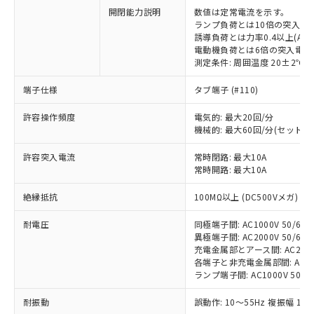
開閉能力説明
数値は定常電流を示す。
ランプ負荷とは10倍の突入電
誘導負荷とは力率0.4以上(AC)
電動機負荷とは6倍の突入電流
測定条件: 周囲温度 20±2℃、
※1 対応状況
端子仕様
タブ端子 (#110)
対応済み：EU RoHS指令（10物質）の
非含有に対応した製品が提供可能な商品で
許容操作頻度
電気的: 最大20回/分
す。
機械的: 最大60回/分(セット
対応予定：EU RoHS指令（10物質）の非含
ご利用条件
許容突入電流
常時閉路: 最大10A
有に対応した製品に切り替える予定のある
常時開路: 最大10A
商品です。
対応予定なし：EU RoHS指令（10物質）の
絶縁抵抗
100MΩ以上 (DC500Vメガ)
以下の条件をお読みいただき、同意のうえ
非含有に非対応の商品で、対応品を出す予
ご利用ください。
定はありません。
耐電圧
同極端子間: AC1000V 50/60Hz
調査・確認中：EU RoHS指令（10物質）の
異極端子間: AC2000V 50/60Hz
本サービスは、当社制御機器事業取扱
※1 中国RoHS○×表
非含有の対応状況を調査中または確認中の
充電金属部とアース間: AC2000V 
商品の当社在庫状況および標準価格
商品です。
各端子と非充電金属部間: AC2000
(税抜)を提供させていただくもので
「○」：最大均質材料含有率が中国RoHSの
ランプ端子間: AC1000V 50/6
非該当品：ライセンス料など無形物で、有
す。
基準値以下であることを示します。
害物質有無と関係のない商品です。
当社制御機器事業取扱商品の中には、
耐振動
誤動作: 10～55Hz 複振幅 1.
「×」：最大均質材料含有率が中国RoHSの
仕入先様の事情により、非含有部品として
本サービスの対象外となる商品もある