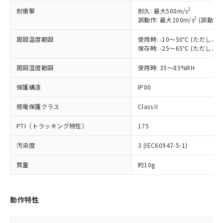
基準値を超えていることを示します。
いたものが、含有品と判明した場合などや
当社は、これら貴社製品のうち、外国
ことをご了承ください。
2
耐衝撃
耐久: 最大500m/s
「－」：未確認です。当社販売部門へお問
むを得ず変更することがあります。
為替および外国貿易法に定める商品
在庫状況および標準価格照会結果は、
2
誤動作: 最大200m/s
(誤動作1
い合わせください。
（以下｢規制貨物等」という）を輸出
記載している更新日時点での社内デー
*EU RoHS指令（10物質）：
または国外への提供する場合は、日本
周囲温度範囲
使用時: -10～50℃ (ただし
記
タに基づき作成されるものであり、閲
説明
鉛(Pb) 1000ppm以下、 水銀(Hg) 1000ppm以下、 カド
*中国RoHS10物質の基準値 (GB/T26572)：
国政府の輸出許可(または役務取引許
保存時: -25～65℃ (ただし
号
覧された時点での実際の在庫および標
ミウム(Cd) 100ppm以下、
Pb(鉛) :1000ppm、 Hg(水銀) : 1000ppm、 Cd(カドミウ
可)を取得するなどの必要な手続きを
六価クロム(Cr(Ⅵ)) 1000ppm以下、ポリ臭化ビフェニル
ム) : 100ppm、
準価格とは異なる場合があることをご
類(PBB) 1000ppm以下、ポリ臭化ジフェニルエーテル類
Cr(Ⅵ)(六価クロム) : 1000ppm、 PBBs(ポリ臭化ビフェ
周囲湿度範囲
使用時: 35～85%RH
とります。
了承ください。
(PBDE) 1000ppm以下、フタル酸ビス(2-エチルヘキシ
○
一定数以上の在庫あり
ニル類) : 1000ppm、 PBDEs(ポリ臭化ジフェニルエーテ
当社は規制貨物を破棄する場合は、完
ル) (DEHP)(別名：DOP) 1000ppm以下、フタル酸ブチ
正式な納期状況および標準価格はお客
ル類) : 1000ppm、
保護構造
IP00
ルベンジル（BBP） 1000ppm以下、フタル酸ジブチル
全に破砕するなど、違法に輸出されな
DBP(フタル酸ジブチル) : 1000ppm、 DIBP(フタル酸ジ
様のお取引先、またはお客様担当のオ
（DBP） 1000ppm以下、フタル酸ジイソブチル
イソブチル) : 1000ppm、 BBP(フタル酸ブチルベンジ
△
一定数には満たないが在庫あり
いよう必要な手段を講じます。
ムロン制御機器販売店・当社販売員に
(DIBP) 1000ppm以下
ル) : 1000ppm、
感電保護クラス
Class II
当社は貴社製品を、核兵器、ミサイ
但し、RoHS指令で産業用監視および制御機器に対する
DEHP(フタル酸ビス(2-エチルヘキシル)) : 1000ppm
ご相談ください。
適用除外項目は除く。
ル、化学兵器、生物兵器またはその他
－
在庫なし(最新の在庫状況につ
オムロン制御機器販売店や当社販売拠
フタル酸エステル類の４物質については閾値を超える意
PTI（トラッキング特性）
175
武器並びにこれらの製造装置等に一切
いては、お客様のお取引先、ま
図的な使用がないことを確認しています。
点は「
販売ネットワーク
」をご確認
※2 環境保護使用期限
使用いたしません。
たはお客様担当のオムロン制御
ください。
汚染度
3 (IEC60947-5-1)
当社は、貴社製品を第三者に販売する
機器販売店・当社販売員にご確
在庫状況および標準価格結果を当社の
※2 対応予定月
「ｅ」：有害物質（10物質）のすべてが基
場合は、上記1、2および3の内容を当
認ください)
質量
約10g
事前の承諾なく第三者に漏洩または開
準値以下であることを示します。
該第三者に通知します。また当社は、
示しないようお願いします。
部品在庫の切り替え状況などにより、予定
「10」：通常の使用状況下において有害物
販売先および販売に係わる関係者が違
マイパーツ機能（部品リスト作成サー
空
受注生産機種、また在庫状況の
月が前後することがあります。
質が外部に漏えいし、環境に深刻な影響を
法に輸出するおそれがある場合は、取
ビス）をご利用いただくには、I-Web
白
情報を公開していない機種
動作特性
及ぼさない年数を意味します。
り引きをいたしません。
メンバーズにご登録されている必要が
「－」：未確認です。当社販売部門へお問
あります。