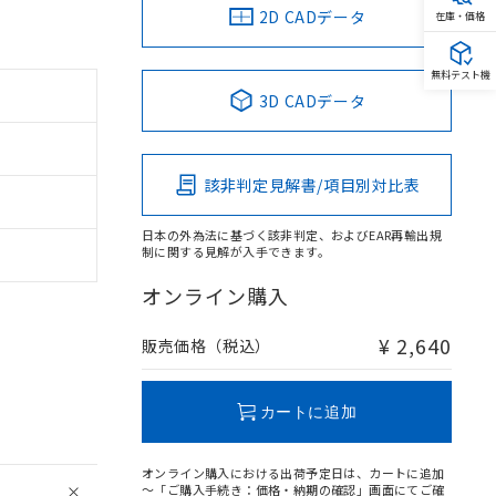
2D CADデータ
在庫・価格
無料テスト機
3D CADデータ
該非判定見解書/項目別対比表
日本の外為法に基づく該非判定、およびEAR再輸出規
制に関する見解が入手できます。
オンライン購入
¥ 2,640
販売価格（税込）
カートに追加
オンライン購入における出荷予定日は、カートに追加
～「ご購入手続き：価格・納期の確認」画面にてご確