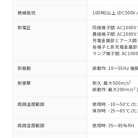
在庫状況およ
部品在庫の切り替
たしません。
－
在庫なし
す。
「ｅ」：有害物質
機器販売
絶縁抵抗
100MΩ以上 (DC500V
マイパーツ機
「10」：通常の
ている必要が
味します。
空
受注生産
耐電圧
同極端子間: AC1000V 5
お客様が当ウ
※3 非含有証明
「－」：未確認で
白
異極端子間: AC2000V 5
が、当社の製
充電金属部とアース間: AC
さい。
下記の非含有証明
各端子と非充電金属部間: A
※当社の共同
ランプ端子間: AC1000
いる法人を指
EU RoHS指令（
51物質の非含有証
※本証明書は発行
耐振動
誤動作: 10～55Hz 複
また、RoHS指
混在することから
2
耐衝撃
耐久: 最大500m/s
既に当社にて対応
2
誤動作: 最大200m/s
り割愛しておりま
周囲温度範囲
使用時: -10～50℃
保存時: -25～65℃
周囲湿度範囲
使用時: 35～85%RH