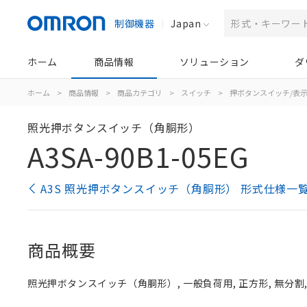
制御機器
Japan
ホーム
商品情報
ソリューション
ダ
ホーム
>
商品情報
>
商品カテゴリ
>
スイッチ
>
押ボタンスイッチ/表
照光押ボタンスイッチ（角胴形）
A3SA-90B1-05EG
A3S 照光押ボタンスイッチ（角胴形） 形式仕様一
商品概要
照光押ボタンスイッチ（角胴形）, 一般負荷用, 正方形, 無分割, 緑,