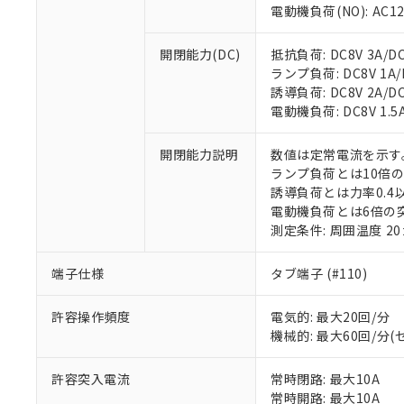
電動機負荷(NO): AC125
※1 対応状況
開閉能力(DC)
抵抗負荷: DC8V 3A/DC1
ランプ負荷: DC8V 1A/DC
対応済み：EU
誘導負荷: DC8V 2A/DC14
対応予定：EU R
電動機負荷: DC8V 1.5A/
対応予定なし：EU
調査・確認中：EU
ご利用条件
開閉能力説明
数値は定常電流を示す
非該当品：ライセ
ランプ負荷とは10倍
※1 中国RoHS
仕入先様の事情に
誘導負荷とは力率0.4以
があります。
以下の条件をお読
電動機負荷とは6倍の
「○」：最大均質
測定条件: 周囲温度 2
「×」：最大均質
本サービスは
当社は、これ
*EU RoHS指令（10物
「－」：未確認で
鉛(Pb) 1000ppm以下、
くものです。
う）を輸出ま
記
説明
六価クロム(Cr(Ⅵ)) 1
端子仕様
タブ端子 (#110)
当社制御機器
などの必要な
フタル酸ビス(2-エチルヘ
号
*中国RoHS10物質の基準値 
ル（DBP） 1000ppm
在庫状況およ
当社は規制貨
Pb(鉛) :1000ppm、 Hg
但し、RoHS指令で産
許容操作頻度
電気的: 最大20回/分
のであり、閲
ます。
Cr(Ⅵ)(六価クロム) : 
フタル酸エステル類の４
○
一定数以
DBP(フタル酸ジブチル) :
機械的: 最大60回/分
い。
当社は貴社製
DEHP(フタル酸ビス(2-エ
正式な納期状
置等に一切使
当社販売員に
※2 対応予定月
△
一定数に
当社は、貴社
許容突入電流
常時閉路: 最大10A
オムロン制御
また当社は、
※2 環境保護使
常時開路: 最大10A