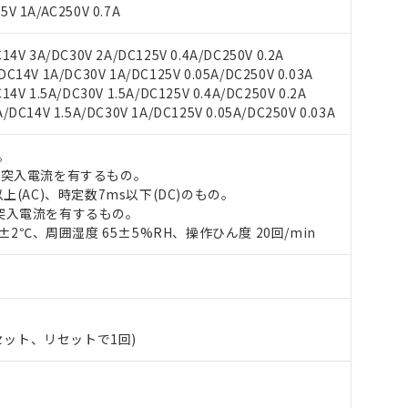
V 1A/AC250V 0.7A
4V 3A/DC30V 2A/DC125V 0.4A/DC250V 0.2A
14V 1A/DC30V 1A/DC125V 0.05A/DC250V 0.03A
 RoHS指令（10物質）の非含有に対応した製品が提供可能な商品です
V 1.5A/DC30V 1.5A/DC125V 0.4A/DC250V 0.2A
oHS指令（10物質）の非含有に対応した製品に切り替える予定のある
DC14V 1.5A/DC30V 1A/DC125V 0.05A/DC250V 0.03A
 RoHS指令（10物質）の非含有に非対応の商品で、対応品を出す予
 RoHS指令（10物質）の非含有の対応状況を調査中または確認中の
。
ンス料など無形物で、有害物質有無と関係のない商品です。
の突入電流を有するもの。
○×表
より、非含有部品としていたものが、含有品と判明した場合などやむ
上(AC)、時定数7ms以下(DC)のもの。
みいただき、同意のうえご利用ください。
突入電流を有するもの。
材料含有率が中国RoHSの基準値以下であることを示します。
0±2℃、周囲湿度 65±5%RH、操作ひん度 20回/min
材料含有率が中国RoHSの基準値を超えていることを示します。
、当社制御機器事業取扱商品の当社在庫状況および標準価格(税抜)
ら貴社製品のうち、外国為替および外国貿易法に定める商品（以下｢
質）：
す。当社販売部門へお問い合わせください。
 水銀(Hg) 1000ppm以下、 カドミウム(Cd) 100ppm以下、
たは国外への提供する場合は、日本国政府の輸出許可(または役務取
000ppm以下、ポリ臭化ビフェニル類(PBB) 1000ppm以下、ポリ臭化ジフェニルエーテル類(P
事業取扱商品の中には、本サービスの対象外となる商品もあること
手続きをとります。
キシル) (DEHP)(別名：DOP) 1000ppm以下、フタル酸ブチルベンジル（BBP） 100
(GB/T26572)：
以下、フタル酸ジイソブチル (DIBP) 1000ppm以下
び標準価格照会結果は、記載している更新日時点での社内データに
物を破棄する場合は、完全に破砕するなど、違法に輸出されないよ
(水銀) : 1000ppm、 Cd(カドミウム) : 100ppm、
業用監視および制御機器に対する適用除外項目は除く。
覧された時点での実際の在庫および標準価格とは異なる場合がある
1000ppm、 PBBs(ポリ臭化ビフェニル類) : 1000ppm、 PBDEs(ポリ臭化ジフェニルエーテル類
物質については閾値を超える意図的な使用がないことを確認しています。
上の在庫あり
 1000ppm、 DIBP(フタル酸ジイソブチル) : 1000ppm、 BBP(フタル酸ブチルベンジル) :
(セット、リセットで1回)
品を、核兵器、ミサイル、化学兵器、生物兵器またはその他武器並
チルヘキシル)) : 1000ppm
況および標準価格はお客様のお取引先、またはお客様担当のオムロ
用いたしません。
ご相談ください。
は満たないが在庫あり
製品を第三者に販売する場合は、上記1、2および3の内容を当該第
機器販売店や当社販売拠点は「
販売ネットワーク
」をご確認くだ
販売先および販売に係わる関係者が違法に輸出するおそれがある場
用期限