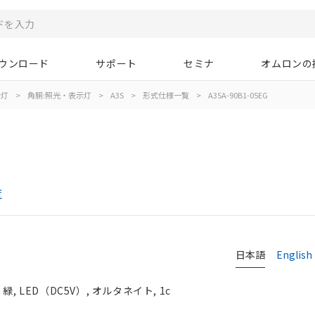
ウンロード
サポート
セミナ
オムロンの
示灯
>
角胴:照光・表示灯
>
A3S
>
形式仕様一覧
>
A3SA-90B1-05EG
覧
日本語
English
 LED（DC5V）, オルタネイト, 1c