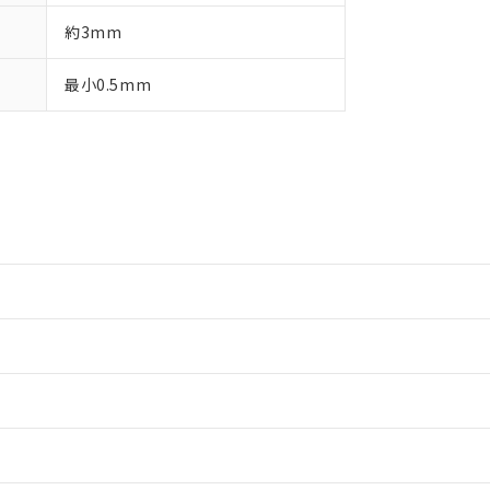
約3mm
最小0.5mm
情報更新：2
情報更新：2
ードすることができます。