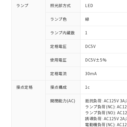
ランプ
照光部方式
LED
ランプ色
緑
ランプ内蔵数
1
定格電圧
DC5V
使用電圧
DC5V±5%
定格電流
30mA
接点定格
接点構成
1c
開閉能力(AC)
抵抗負荷: AC125V 3A/
ランプ負荷(NC): AC125
ランプ負荷(NO): AC125V
誘導負荷: AC125V 2A/A
電動機負荷(NC): AC125