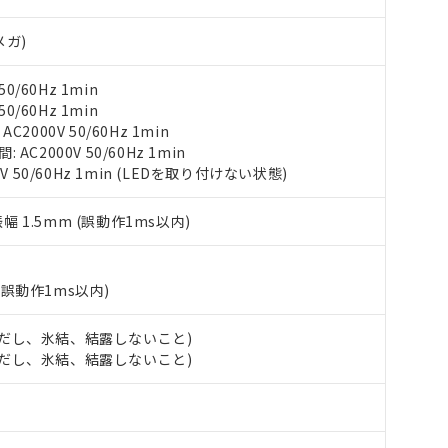
び標準価格結果を当社の事前の承諾なく第三者に漏洩または開示し
え状況などにより、予定月が前後することがあります。
(最新の在庫状況については、お客様のお取引先、またはお客様担当
（10物質）のすべてが基準値以下であることを示します。
店・当社販売員にご確認ください)
メガ)
能（部品リスト作成サービス）をご利用いただくには、I-Webメン
使用状況下において有害物質が外部に漏えいし、環境に深刻な影響を
あります。
機種、また在庫状況の情報を公開していない機種
0/60Hz 1min
ェブサイト上で当社にご登録された部品リストについて、当社およ
書ダウンロード
す。当社販売部門へお問い合わせください。
0/60Hz 1min
品・サービスに関するお客様との取引・商談に必要な範囲で利用す
合意する
キャンセル
2000V 50/60Hz 1min
書をダウンロードすることができます。
C2000V 50/60Hz 1min
利用者とは、
"個人情報の共同利用に関して"
の「1.共同利用者の
V 50/60Hz 1min (LEDを取り付けない状態)
します。
10物質）の非含有証明書
明書（当社基準）
日時点で非含有を証明するもので、過去に遡って非含有を証明するも
振幅 1.5mm (誤動作1ms以内)
令のフタル酸エステル類４物質の対応では、対応完了までの期間は出
備考欄に対応日を記載しておりました。
品への在庫切替を完了していることから、特段のことがない限り、20
(誤動作1ms以内)
す。
 (ただし、氷結、結露しないこと)
 (ただし、氷結、結露しないこと)