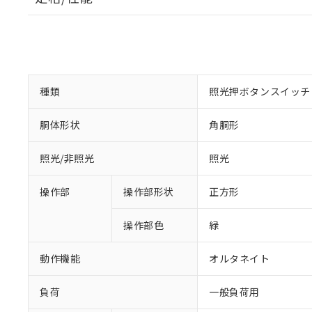
種類
照光押ボタンスイッチ
胴体形状
角胴形
照光/非照光
照光
操作部
操作部形状
正方形
操作部色
緑
動作機能
オルタネイト
負荷
一般負荷用