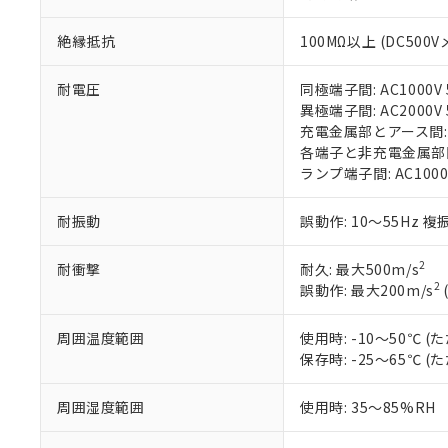
す。
「ｅ」：有害物質
機器販売
マイパーツ機
「10」：通常の
絶縁抵抗
100MΩ以上 (DC500V
ている必要が
味します。
空
受注生産
お客様が当ウ
※3 非含有証明
「－」：未確認で
白
耐電圧
同極端子間: AC1000V 5
が、当社の製
異極端子間: AC2000V 5
さい。
下記の非含有証明
充電金属部とアース間: AC
※当社の共同
各端子と非充電金属部間: A
いる法人を指
EU RoHS指令（
ランプ端子間: AC1000
51物質の非含有証
※本証明書は発行
また、RoHS指
耐振動
誤動作: 10～55Hz 複
混在することから
既に当社にて対応
2
耐衝撃
耐久: 最大500m/s
り割愛しておりま
2
誤動作: 最大200m/s
周囲温度範囲
使用時: -10～50℃
保存時: -25～65℃
周囲湿度範囲
使用時: 35～85%RH