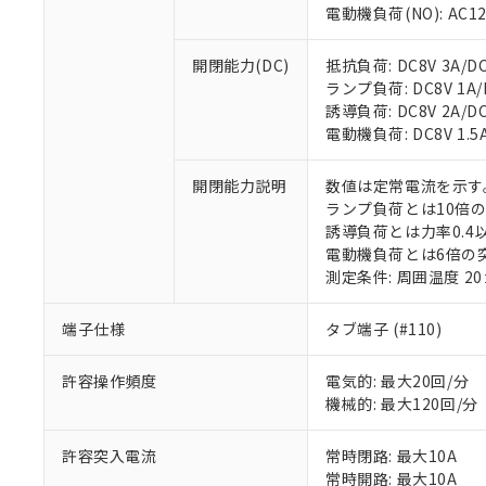
電動機負荷(NO): AC125
※1 対応状況
開閉能力(DC)
抵抗負荷: DC8V 3A/DC1
対応済み：EU
ランプ負荷: DC8V 1A/DC
対応予定：EU R
誘導負荷: DC8V 2A/DC14
対応予定なし：EU
電動機負荷: DC8V 1.5A/
調査・確認中：EU
ご利用条件
非該当品：ライセ
開閉能力説明
数値は定常電流を示す
※1 中国RoHS
仕入先様の事情に
ランプ負荷とは10倍
があります。
以下の条件をお読
誘導負荷とは力率0.4以
「○」：最大均質
電動機負荷とは6倍の
「×」：最大均質
本サービスは
当社は、これ
*EU RoHS指令（10物
測定条件: 周囲温度 2
「－」：未確認で
鉛(Pb) 1000ppm以下、
くものです。
う）を輸出ま
記
説明
六価クロム(Cr(Ⅵ)) 1
当社制御機器
などの必要な
フタル酸ビス(2-エチルヘ
号
*中国RoHS10物質の基準値 
端子仕様
タブ端子 (#110)
ル（DBP） 1000ppm
在庫状況およ
当社は規制貨
Pb(鉛) :1000ppm、 Hg
但し、RoHS指令で産
のであり、閲
ます。
Cr(Ⅵ)(六価クロム) : 
フタル酸エステル類の４
○
一定数以
DBP(フタル酸ジブチル) :
い。
当社は貴社製
許容操作頻度
電気的: 最大20回/分
DEHP(フタル酸ビス(2-エ
正式な納期状
置等に一切使
機械的: 最大120回/分
当社販売員に
※2 対応予定月
△
一定数に
当社は、貴社
オムロン制御
また当社は、
※2 環境保護使
許容突入電流
常時閉路: 最大10A
在庫状況およ
部品在庫の切り替
たしません。
－
在庫なし
常時開路: 最大10A