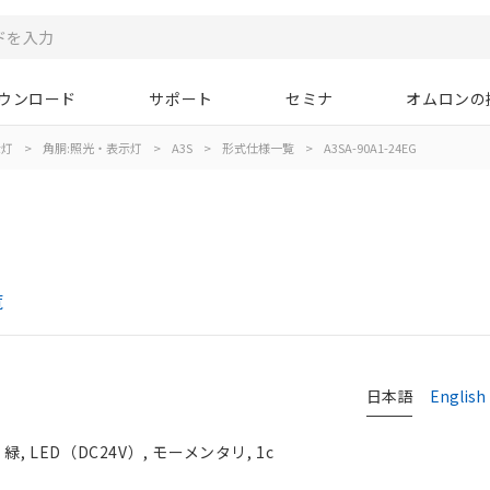
ウンロード
サポート
セミナ
オムロンの
示灯
>
角胴:照光・表示灯
>
A3S
>
形式仕様一覧
>
A3SA-90A1-24EG
覧
日本語
English
 LED（DC24V）, モーメンタリ, 1c