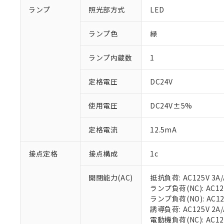
ランプ
照光部方式
LED
ランプ色
緑
ランプ内蔵数
1
定格電圧
DC24V
使用電圧
DC24V±5%
定格電流
12.5mA
接点定格
接点構成
1c
開閉能力(AC)
抵抗負荷: AC125V 3A/
ランプ負荷(NC): AC125
ランプ負荷(NO): AC125V
誘導負荷: AC125V 2A/A
電動機負荷(NC): AC125