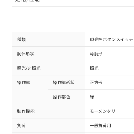
種類
照光押ボタンスイッチ
胴体形状
角胴形
照光/非照光
照光
操作部
操作部形状
正方形
操作部色
緑
動作機能
モーメンタリ
負荷
一般負荷用