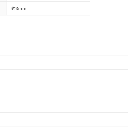
約3mm
情報更新：2
情報更新：2
ードすることができます。
情報更新：
ログイン/会員登録