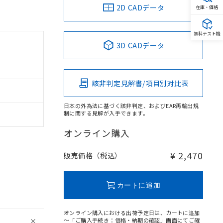
2D CADデータ
在庫・価格
無料テスト機
3D CADデータ
該非判定見解書/項目別対比表
日本の外為法に基づく該非判定、およびEAR再輸出規
制に関する見解が入手できます。
オンライン購入
¥ 2,470
販売価格（税込）
カートに追加
オンライン購入における出荷予定日は、カートに追加
～「ご購入手続き：価格・納期の確認」画面にてご確