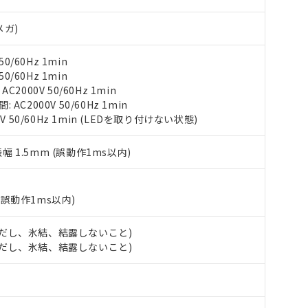
（10物質）のすべてが基準値以下であることを示します。
店・当社販売員にご確認ください)
能（部品リスト作成サービス）をご利用いただくには、I-Webメン
使用状況下において有害物質が外部に漏えいし、環境に深刻な影響を
メガ)
あります。
機種、また在庫状況の情報を公開していない機種
ェブサイト上で当社にご登録された部品リストについて、当社およ
書ダウンロード
す。当社販売部門へお問い合わせください。
0/60Hz 1min
品・サービスに関するお客様との取引・商談に必要な範囲で利用す
合意する
キャンセル
0/60Hz 1min
書をダウンロードすることができます。
2000V 50/60Hz 1min
利用者とは、
"個人情報の共同利用に関して"
の「1.共同利用者の
C2000V 50/60Hz 1min
します。
10物質）の非含有証明書
V 50/60Hz 1min (LEDを取り付けない状態)
明書（当社基準）
日時点で非含有を証明するもので、過去に遡って非含有を証明するも
令のフタル酸エステル類４物質の対応では、対応完了までの期間は出
振幅 1.5mm (誤動作1ms以内)
備考欄に対応日を記載しておりました。
品への在庫切替を完了していることから、特段のことがない限り、20
す。
(誤動作1ms以内)
 (ただし、氷結、結露しないこと)
 (ただし、氷結、結露しないこと)