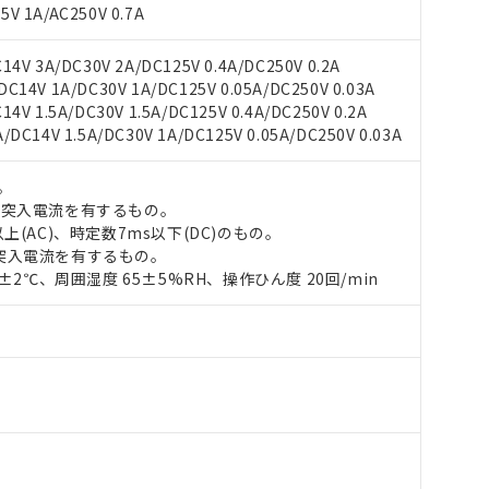
V 1A/AC250V 0.7A
4V 3A/DC30V 2A/DC125V 0.4A/DC250V 0.2A
 RoHS指令（10物質）の非含有に対応した製品が提供可能な商品です
14V 1A/DC30V 1A/DC125V 0.05A/DC250V 0.03A
oHS指令（10物質）の非含有に対応した製品に切り替える予定のある
V 1.5A/DC30V 1.5A/DC125V 0.4A/DC250V 0.2A
 RoHS指令（10物質）の非含有に非対応の商品で、対応品を出す予
DC14V 1.5A/DC30V 1A/DC125V 0.05A/DC250V 0.03A
 RoHS指令（10物質）の非含有の対応状況を調査中または確認中の
ンス料など無形物で、有害物質有無と関係のない商品です。
。
○×表
より、非含有部品としていたものが、含有品と判明した場合などやむ
の突入電流を有するもの。
みいただき、同意のうえご利用ください。
上(AC)、時定数7ms以下(DC)のもの。
材料含有率が中国RoHSの基準値以下であることを示します。
突入電流を有するもの。
材料含有率が中国RoHSの基準値を超えていることを示します。
、当社制御機器事業取扱商品の当社在庫状況および標準価格(税抜)
ら貴社製品のうち、外国為替および外国貿易法に定める商品（以下｢
質）：
0±2℃、周囲湿度 65±5%RH、操作ひん度 20回/min
す。当社販売部門へお問い合わせください。
 水銀(Hg) 1000ppm以下、 カドミウム(Cd) 100ppm以下、
たは国外への提供する場合は、日本国政府の輸出許可(または役務取
000ppm以下、ポリ臭化ビフェニル類(PBB) 1000ppm以下、ポリ臭化ジフェニルエーテル類(P
事業取扱商品の中には、本サービスの対象外となる商品もあること
手続きをとります。
キシル) (DEHP)(別名：DOP) 1000ppm以下、フタル酸ブチルベンジル（BBP） 100
(GB/T26572)：
以下、フタル酸ジイソブチル (DIBP) 1000ppm以下
び標準価格照会結果は、記載している更新日時点での社内データに
物を破棄する場合は、完全に破砕するなど、違法に輸出されないよ
(水銀) : 1000ppm、 Cd(カドミウム) : 100ppm、
業用監視および制御機器に対する適用除外項目は除く。
覧された時点での実際の在庫および標準価格とは異なる場合がある
1000ppm、 PBBs(ポリ臭化ビフェニル類) : 1000ppm、 PBDEs(ポリ臭化ジフェニルエーテル類
物質については閾値を超える意図的な使用がないことを確認しています。
上の在庫あり
 1000ppm、 DIBP(フタル酸ジイソブチル) : 1000ppm、 BBP(フタル酸ブチルベンジル) :
品を、核兵器、ミサイル、化学兵器、生物兵器またはその他武器並
チルヘキシル)) : 1000ppm
況および標準価格はお客様のお取引先、またはお客様担当のオムロ
用いたしません。
ご相談ください。
は満たないが在庫あり
製品を第三者に販売する場合は、上記1、2および3の内容を当該第
機器販売店や当社販売拠点は「
販売ネットワーク
」をご確認くだ
販売先および販売に係わる関係者が違法に輸出するおそれがある場
用期限
び標準価格結果を当社の事前の承諾なく第三者に漏洩または開示し
え状況などにより、予定月が前後することがあります。
(最新の在庫状況については、お客様のお取引先、またはお客様担当