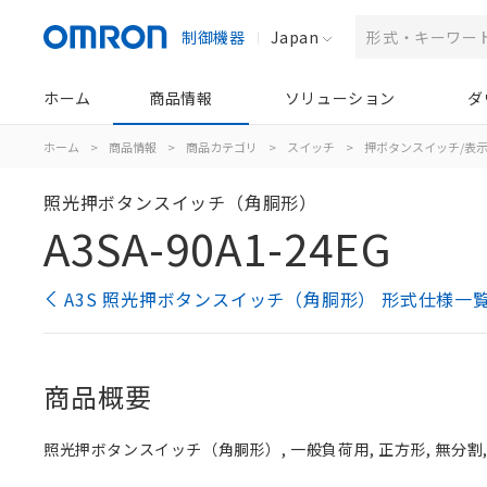
制御機器
Japan
ホーム
商品情報
ソリューション
ダ
ホーム
>
商品情報
>
商品カテゴリ
>
スイッチ
>
押ボタンスイッチ/表
照光押ボタンスイッチ（角胴形）
A3SA-90A1-24EG
A3S 照光押ボタンスイッチ（角胴形） 形式仕様一
商品概要
照光押ボタンスイッチ（角胴形）, 一般負荷用, 正方形, 無分割, 緑,