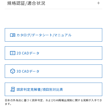
規格認証/適合状況
対応予定なし：EU RoHS指令（10物質）の
以下の条件をお読みいただき、同意のうえ
非含有に非対応の商品で、対応品を出す予
EU RoHS
注意事項・凡例
ご利用ください。
A3SA-5802についての規格認証/適合状況については、「カス
定はありません。
タマーサポートセンタ お客様相談室」または貴社担当オムロ
調査・確認中：EU RoHS指令（10物質）の
本サービスは、当社制御機器事業取扱
※1 中国RoHS○×表
ン営業員または販売店にお問い合わせください。
非含有の対応状況を調査中または確認中の
商品の当社在庫状況および標準価格
対応状況
対応予定月
※1
※2
商品です。
(税抜)を提供させていただくもので
「○」：最大均質材料含有率が中国RoHSの
非該当品：ライセンス料など無形物で、有
お問い合わせ
す。
カタログ/データシート/マニュアル
対応済み
基準値以下であることを示します。
害物質有無と関係のない商品です。
当社制御機器事業取扱商品の中には、
「×」：最大均質材料含有率が中国RoHSの
仕入先様の事情により、非含有部品として
本サービスの対象外となる商品もある
基準値を超えていることを示します。
いたものが、含有品と判明した場合などや
当社は、これら貴社製品のうち、外国
ことをご了承ください。
「－」：未確認です。当社販売部門へお問
中国 RoHS
注意事項・凡例
むを得ず変更することがあります。
2D CADデータ
為替および外国貿易法に定める商品
在庫状況および標準価格照会結果は、
い合わせください。
（以下｢規制貨物等」という）を輸出
記載している更新日時点での社内デー
*EU RoHS指令（10物質）：
または国外への提供する場合は、日本
記
タに基づき作成されるものであり、閲
説明
鉛(Pb) 1000ppm以下、 水銀(Hg) 1000ppm以下、 カド
*中国RoHS10物質の基準値 (GB/T26572)：
中国 RoHS表
※1 ※2
国政府の輸出許可(または役務取引許
号
覧された時点での実際の在庫および標
ミウム(Cd) 100ppm以下、
Pb(鉛) :1000ppm、 Hg(水銀) : 1000ppm、 Cd(カドミウ
3D CADデータ
可)を取得するなどの必要な手続きを
六価クロム(Cr(Ⅵ)) 1000ppm以下、ポリ臭化ビフェニル
ム) : 100ppm、
準価格とは異なる場合があることをご
Pb
Hg
Cd
Cr(VI)
類(PBB) 1000ppm以下、ポリ臭化ジフェニルエーテル類
Cr(Ⅵ)(六価クロム) : 1000ppm、 PBBs(ポリ臭化ビフェ
とります。
了承ください。
(PBDE) 1000ppm以下、フタル酸ビス(2-エチルヘキシ
○
一定数以上の在庫あり
ニル類) : 1000ppm、 PBDEs(ポリ臭化ジフェニルエーテ
当社は規制貨物を破棄する場合は、完
ル) (DEHP)(別名：DOP) 1000ppm以下、フタル酸ブチ
正式な納期状況および標準価格はお客
ル類) : 1000ppm、
ルベンジル（BBP） 1000ppm以下、フタル酸ジブチル
全に破砕するなど、違法に輸出されな
DBP(フタル酸ジブチル) : 1000ppm、 DIBP(フタル酸ジ
該非判定見解書/項目別対比表
様のお取引先、またはお客様担当のオ
O
O
O
O
（DBP） 1000ppm以下、フタル酸ジイソブチル
イソブチル) : 1000ppm、 BBP(フタル酸ブチルベンジ
△
一定数には満たないが在庫あり
いよう必要な手段を講じます。
ムロン制御機器販売店・当社販売員に
(DIBP) 1000ppm以下
ル) : 1000ppm、
当社は貴社製品を、核兵器、ミサイ
但し、RoHS指令で産業用監視および制御機器に対する
DEHP(フタル酸ビス(2-エチルヘキシル)) : 1000ppm
ご相談ください。
日本の外為法に基づく該非判定、およびEAR再輸出規制に関する見解が入手でき
適用除外項目は除く。
ル、化学兵器、生物兵器またはその他
ます。
－
在庫なし(最新の在庫状況につ
オムロン制御機器販売店や当社販売拠
フタル酸エステル類の４物質については閾値を超える意