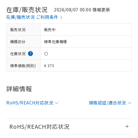
在庫/販売状況
2026/08/07 00:00 情報更新
在庫/販売状況 ご利用条件
販売状況
販売中
機種区分
標準在庫機種
在庫状況
〇
標準価格(税別)
¥ 375
詳細情報
※1 対応状況
対応済み：EU RoHS指令（10物質）の
RoHS/REACH対応状況
規格認証/適合状況
非含有に対応した製品が提供可能な商品で
す。
対応予定：EU RoHS指令（10物質）の非含
RoHS/REACH対応状況
ご利用条件
有に対応した製品に切り替える予定のある
商品です。
情報更新：2026/7/29