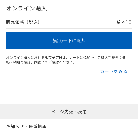
"対応済み"や非含有の記載がされた商品であっても、流通
武器並びにこれらの製造装置等に一切
いては、お客様のお取引先、ま
図的な使用がないことを確認しています。
点は「
販売ネットワーク
」をご確認
在庫等で未対応品が混在する可能性があります。
オンライン購入
※2 環境保護使用期限
使用いたしません。
たはお客様担当のオムロン制御
ください。
非含有品が必要な際は、弊社営業部門もしくは販売店へお
当社は、貴社製品を第三者に販売する
機器販売店・当社販売員にご確
在庫状況および標準価格結果を当社の
問い合わせください。
※2 対応予定月
「ｅ」：有害物質（10物質）のすべてが基
¥ 410
場合は、上記1、2および3の内容を当
販売価格（税込）
認ください)
事前の承諾なく第三者に漏洩または開
準値以下であることを示します。
該第三者に通知します。また当社は、
示しないようお願いします。
部品在庫の切り替え状況などにより、予定
「10」：通常の使用状況下において有害物
販売先および販売に係わる関係者が違
この製品のRoHS/REACH対応状況ページへ
マイパーツ機能（部品リスト作成サー
空
受注生産機種、また在庫状況の
月が前後することがあります。
質が外部に漏えいし、環境に深刻な影響を
法に輸出するおそれがある場合は、取
カートに追加
ビス）をご利用いただくには、I-Web
白
情報を公開していない機種
及ぼさない年数を意味します。
り引きをいたしません。
メンバーズにご登録されている必要が
「－」：未確認です。当社販売部門へお問
あります。
オンライン購入における出荷予定日は、カートに追加～「ご購入手続き：価
い合わせください。
お客様が当ウェブサイト上で当社にご
格・納期の確認」画面にてご確認ください。
※3 非含有証明書ダウンロード
登録された部品リストについて、当社
カートをみる
および当社の共同利用者が、当社の製
下記の非含有証明書をダウンロードするこ
品・サービスに関するお客様との取
とができます。
合意する
キャンセル
引・商談に必要な範囲で利用すること
をご了承ください。
EU RoHS指令（10物質）の非含有証明書
※当社の共同利用者とは、
"個人情報
51物質の非含有証明書（当社基準）
の共同利用に関して"
の「1.共同利
※本証明書は発行日時点で非含有を証明す
ページ先頭へ戻る
用者の範囲」に記載されている法人を
るもので、過去に遡って非含有を証明する
指します。
ものではありません。
お知らせ・最新情報
また、RoHS指令のフタル酸エステル類４
物質の対応では、対応完了までの期間は出