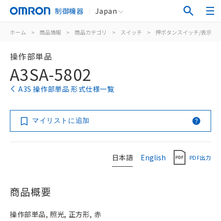
制御機器
Japan
ホーム
>
商品情報
>
商品カテゴリ
>
スイッチ
>
押ボタンスイッチ/表示灯
操作部単品
A3SA-5802
A3S 操作部単品 形式仕様一覧
マイリストに追加
日本語
English
PDF出力
商品概要
操作部単品, 照光, 正方形, 赤