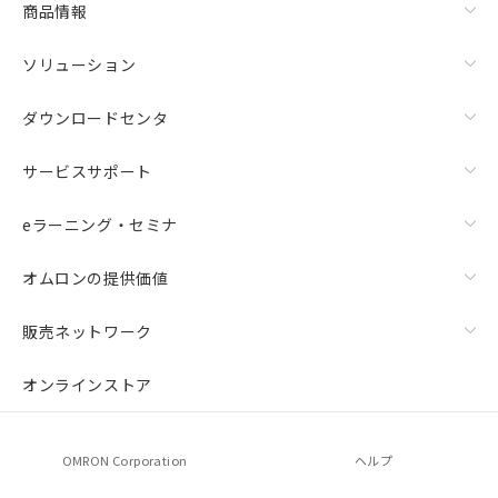
商品情報
荷製品に未対応品が混在することから備考
欄に対応日を記載しておりました。
ソリューション
既に当社にて対応品への在庫切替を完了
していることから、特段のことがない限
り、2022年1月12日より割愛しておりま
ダウンロードセンタ
す。
サービスサポート
eラーニング・セミナ
オムロンの提供価値
販売ネットワーク
オンラインストア
OMRON Corporation
ヘルプ