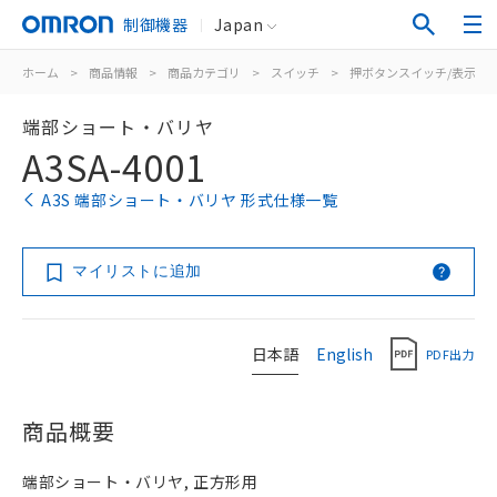
制御機器
Japan
ホーム
>
商品情報
>
商品カテゴリ
>
スイッチ
>
押ボタンスイッチ/表示灯
端部ショート・バリヤ
A3SA-4001
A3S 端部ショート・バリヤ 形式仕様一覧
マイリストに追加
日本語
English
PDF出力
商品概要
端部ショート・バリヤ, 正方形用