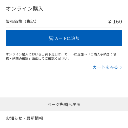
登録された部品リストについて、当社
"対応済み"や非含有の記載がされた商品であっても、流通
および当社の共同利用者が、当社の製
在庫等で未対応品が混在する可能性があります。
オンライン購入
下記の非含有証明書をダウンロードするこ
品・サービスに関するお客様との取
非含有品が必要な際は、弊社営業部門もしくは販売店へお
とができます。
合意する
キャンセル
引・商談に必要な範囲で利用すること
問い合わせください。
¥ 160
販売価格（税込）
をご了承ください。
EU RoHS指令（10物質）の非含有証明書
※当社の共同利用者とは、
"個人情報
51物質の非含有証明書（当社基準）
この製品のRoHS/REACH対応状況ページへ
の共同利用に関して"
の「1.共同利
カートに追加
※本証明書は発行日時点で非含有を証明す
用者の範囲」に記載されている法人を
るもので、過去に遡って非含有を証明する
指します。
ものではありません。
オンライン購入における出荷予定日は、カートに追加～「ご購入手続き：価
また、RoHS指令のフタル酸エステル類４
格・納期の確認」画面にてご確認ください。
物質の対応では、対応完了までの期間は出
カートをみる
荷製品に未対応品が混在することから備考
欄に対応日を記載しておりました。
既に当社にて対応品への在庫切替を完了
していることから、特段のことがない限
り、2022年1月12日より割愛しておりま
す。
ページ先頭へ戻る
お知らせ・最新情報