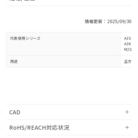
※1 対応状況
情報更新：2025/09/30
対応済み：EU RoHS指令（10物質）の
代表使用シリーズ
A3S
非含有に対応した製品が提供可能な商品で
A3K
す。
M2S
対応予定：EU RoHS指令（10物質）の非含
ご利用条件
有に対応した製品に切り替える予定のある
用途
正方形
商品です。
対応予定なし：EU RoHS指令（10物質）の
以下の条件をお読みいただき、同意のうえ
非含有に非対応の商品で、対応品を出す予
ご利用ください。
定はありません。
調査・確認中：EU RoHS指令（10物質）の
本サービスは、当社制御機器事業取扱
※1 中国RoHS○×表
非含有の対応状況を調査中または確認中の
商品の当社在庫状況および標準価格
商品です。
(税抜)を提供させていただくもので
「○」：最大均質材料含有率が中国RoHSの
CAD
非該当品：ライセンス料など無形物で、有
す。
基準値以下であることを示します。
害物質有無と関係のない商品です。
当社制御機器事業取扱商品の中には、
ログイン/会員登録いただくと、CADデータをダウンロー
「×」：最大均質材料含有率が中国RoHSの
仕入先様の事情により、非含有部品として
RoHS/REACH対応状況
本サービスの対象外となる商品もある
ドすることができます。
基準値を超えていることを示します。
いたものが、含有品と判明した場合などや
当社は、これら貴社製品のうち、外国
ことをご了承ください。
「－」：未確認です。当社販売部門へお問
むを得ず変更することがあります。