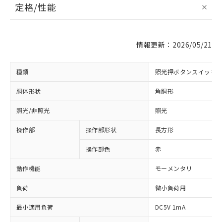
定格/性能
情報更新：2026/05/21
種類
照光押ボタンスイッチ
胴体形状
角胴形
照光/非照光
照光
操作部
操作部形状
長方形
操作部色
赤
動作機能
モーメンタリ
負荷
微小負荷用
最小適用負荷
DC5V 1mA