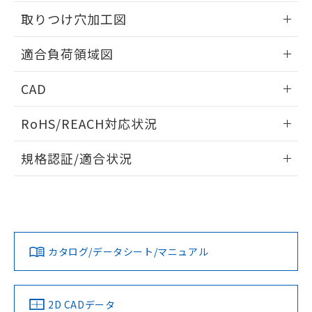
51物質の非含有証明書（当社基準）
の共同利用に関して"
の「1.共同利
情報更新：2026/05/21
※本証明書は発行日時点で非含有を証明す
取りつけ穴加工図
用者の範囲」に記載されている法人を
るもので、過去に遡って非含有を証明する
指します。
ものではありません。
情報更新：2026/05/21
適合負荷領域図
また、RoHS指令のフタル酸エステル類４
物質の対応では、対応完了までの期間は出
情報更新：2026/05/21
CAD
荷製品に未対応品が混在することから備考
欄に対応日を記載しておりました。
ログイン/会員登録いただくと、CADデータをダウンロー
既に当社にて対応品への在庫切替を完了
RoHS/REACH対応状況
ドすることができます。
していることから、特段のことがない限
り、2022年1月12日より割愛しておりま
情報更新：2026/7/29
規格認証/適合状況
す。
ログイン/会員登録
EU RoHS
注意事項・凡例
UL認証
CSA認証
CEマーキング
No
No
N/A
対応状況
対応予定月
※1
※2
ダウンロードデータをご利用いただく前に、以下を必ずお読
みください。
カタログ/データシート/マニュアル
対応済み
ソフトウェアの使用条件
LR型式承認
DNV型式承認
BV型式承認
KR型式承
（イギリス
（ノルウェー
（フランス
（韓国
船舶規格）
船舶規格）
船舶規格）
船舶規格
中国 RoHS
注意事項・凡例
2D CADデータ