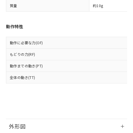
○
一定数以上の在庫あり
当社は規制貨物を破棄する場合は、完
ル) (DEHP)(別名：DOP) 1000ppm以下、フタル酸ブチ
正式な納期状況および標準価格はお客
ル類) : 1000ppm、
質量
約10g
ルベンジル（BBP） 1000ppm以下、フタル酸ジブチル
全に破砕するなど、違法に輸出されな
DBP(フタル酸ジブチル) : 1000ppm、 DIBP(フタル酸ジ
様のお取引先、またはお客様担当のオ
（DBP） 1000ppm以下、フタル酸ジイソブチル
イソブチル) : 1000ppm、 BBP(フタル酸ブチルベンジ
△
一定数には満たないが在庫あり
いよう必要な手段を講じます。
ムロン制御機器販売店・当社販売員に
(DIBP) 1000ppm以下
ル) : 1000ppm、
当社は貴社製品を、核兵器、ミサイ
但し、RoHS指令で産業用監視および制御機器に対する
DEHP(フタル酸ビス(2-エチルヘキシル)) : 1000ppm
ご相談ください。
適用除外項目は除く。
動作特性
ル、化学兵器、生物兵器またはその他
－
在庫なし(最新の在庫状況につ
オムロン制御機器販売店や当社販売拠
フタル酸エステル類の４物質については閾値を超える意
武器並びにこれらの製造装置等に一切
いては、お客様のお取引先、ま
図的な使用がないことを確認しています。
点は「
販売ネットワーク
」をご確認
※2 環境保護使用期限
使用いたしません。
たはお客様担当のオムロン制御
ください。
動作に必要な力(OF)
当社は、貴社製品を第三者に販売する
機器販売店・当社販売員にご確
在庫状況および標準価格結果を当社の
※2 対応予定月
「ｅ」：有害物質（10物質）のすべてが基
場合は、上記1、2および3の内容を当
認ください)
事前の承諾なく第三者に漏洩または開
もどりの力(RF)
準値以下であることを示します。
該第三者に通知します。また当社は、
示しないようお願いします。
部品在庫の切り替え状況などにより、予定
「10」：通常の使用状況下において有害物
販売先および販売に係わる関係者が違
動作までの動き(PT)
マイパーツ機能（部品リスト作成サー
空
受注生産機種、また在庫状況の
月が前後することがあります。
質が外部に漏えいし、環境に深刻な影響を
法に輸出するおそれがある場合は、取
ビス）をご利用いただくには、I-Web
白
情報を公開していない機種
及ぼさない年数を意味します。
り引きをいたしません。
全体の動き(TT)
メンバーズにご登録されている必要が
「－」：未確認です。当社販売部門へお問
あります。
い合わせください。
お客様が当ウェブサイト上で当社にご
※3 非含有証明書ダウンロード
登録された部品リストについて、当社
および当社の共同利用者が、当社の製
下記の非含有証明書をダウンロードするこ
品・サービスに関するお客様との取
とができます。
合意する
キャンセル
引・商談に必要な範囲で利用すること
をご了承ください。
外形図
EU RoHS指令（10物質）の非含有証明書
※当社の共同利用者とは、
"個人情報