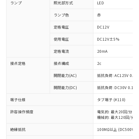
ランプ
照光部方式
LED
ランプ色
赤
定格電圧
DC12V
使用電圧
DC12V±5%
定格電流
20mA
接点定格
接点構成
2c
開閉能力(AC)
抵抗負荷: AC125V 0.1A
開閉能力(DC)
抵抗負荷: DC30V 0.1A
端子仕様
タブ端子 (#110)
許容操作頻度
電気的: 最大20回/分
機械的: 最大120回/分
※1 対応状況
絶縁抵抗
100MΩ以上 (DC500Vメ
対応済み：EU RoHS指令（10物質）の