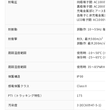
耐電圧
同極端子間: AC1000V 50
非含有に対応した製品が提供可能な商品で
異極端子間: AC2000V 50
す。
充電金属部とアース間: AC20
対応予定：EU RoHS指令（10物質）の非含
各端子と非充電金属部間: AC
ご利用条件
有に対応した製品に切り替える予定のある
LED端子間: AC1000V 
商品です。
対応予定なし：EU RoHS指令（10物質）の
耐振動
誤動作: 10～55Hz 複振
以下の条件をお読みいただき、同意のうえ
非含有に非対応の商品で、対応品を出す予
ご利用ください。
2
耐衝撃
定はありません。
耐久: 最大500m/s
2
誤動作: 最大200m/s
(
調査・確認中：EU RoHS指令（10物質）の
本サービスは、当社制御機器事業取扱
※1 中国RoHS○×表
非含有の対応状況を調査中または確認中の
商品の当社在庫状況および標準価格
周囲温度範囲
使用時: -10～50℃ 
商品です。
(税抜)を提供させていただくもので
保存時: -25～65℃ 
「○」：最大均質材料含有率が中国RoHSの
非該当品：ライセンス料など無形物で、有
す。
基準値以下であることを示します。
害物質有無と関係のない商品です。
周囲湿度範囲
使用時: 35～85%RH
当社制御機器事業取扱商品の中には、
「×」：最大均質材料含有率が中国RoHSの
仕入先様の事情により、非含有部品として
本サービスの対象外となる商品もある
基準値を超えていることを示します。
いたものが、含有品と判明した場合などや
当社は、これら貴社製品のうち、外国
保護構造
IP00
ことをご了承ください。
「－」：未確認です。当社販売部門へお問
むを得ず変更することがあります。
為替および外国貿易法に定める商品
在庫状況および標準価格照会結果は、
い合わせください。
感電保護クラス
Class II
（以下｢規制貨物等」という）を輸出
記載している更新日時点での社内デー
*EU RoHS指令（10物質）：
または国外への提供する場合は、日本
記
タに基づき作成されるものであり、閲
説明
鉛(Pb) 1000ppm以下、 水銀(Hg) 1000ppm以下、 カド
*中国RoHS10物質の基準値 (GB/T26572)：
PTI（トラッキング特性）
175
国政府の輸出許可(または役務取引許
号
覧された時点での実際の在庫および標
ミウム(Cd) 100ppm以下、
Pb(鉛) :1000ppm、 Hg(水銀) : 1000ppm、 Cd(カドミウ
可)を取得するなどの必要な手続きを
六価クロム(Cr(Ⅵ)) 1000ppm以下、ポリ臭化ビフェニル
ム) : 100ppm、
準価格とは異なる場合があることをご
汚染度
3 (IEC60947-5-1)
類(PBB) 1000ppm以下、ポリ臭化ジフェニルエーテル類
Cr(Ⅵ)(六価クロム) : 1000ppm、 PBBs(ポリ臭化ビフェ
とります。
了承ください。
(PBDE) 1000ppm以下、フタル酸ビス(2-エチルヘキシ
ニル類) : 1000ppm、 PBDEs(ポリ臭化ジフェニルエーテ