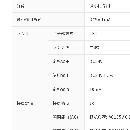
負荷
微小負荷用
最小適用負荷
DC5V 1mA
ランプ
照光部方式
LED
ランプ色
白/緑
定格電圧
DC24V
使用電圧
DC24V±5%
定格電流
10mA
※1 対応状況
接点定格
接点構成
1c
対応済み：EU
対応予定：EU R
開閉能力(AC)
抵抗負荷: AC125V 0.
対応予定なし：EU
調査・確認中：EU
ご利用条件
非該当品：ライセ