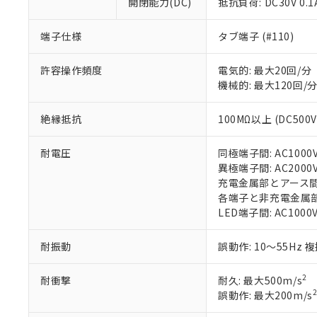
開閉能力(DC)
抵抗負荷: DC30V 0.1
※1 中国RoHS
仕入先様の事情に
があります。
以下の条件をお読
端子仕様
タブ端子 (#110)
「○」：最大均質
「×」：最大均質
本サービスは
当社は、これ
*EU RoHS指令（10物
「－」：未確認で
許容操作頻度
電気的: 最大20回/分
鉛(Pb) 1000ppm以下、
くものです。
う）を輸出ま
記
説明
六価クロム(Cr(Ⅵ)) 1
機械的: 最大120回/
当社制御機器
などの必要な
フタル酸ビス(2-エチルヘ
号
*中国RoHS10物質の基準値 
ル（DBP） 1000ppm
在庫状況およ
当社は規制貨
Pb(鉛) :1000ppm、 Hg
但し、RoHS指令で産
のであり、閲
絶縁抵抗
100MΩ以上 (DC500
ます。
Cr(Ⅵ)(六価クロム) : 
フタル酸エステル類の４
○
一定数以
DBP(フタル酸ジブチル) :
い。
当社は貴社製
DEHP(フタル酸ビス(2-エ
正式な納期状
置等に一切使
耐電圧
同極端子間: AC1000V 
当社販売員に
※2 対応予定月
△
一定数に
当社は、貴社
異極端子間: AC2000V 
オムロン制御
また当社は、
※2 環境保護使
充電金属部とアース間: AC
在庫状況およ
部品在庫の切り替
たしません。
各端子と非充電金属部間: 
－
在庫なし
す。
「ｅ」：有害物質
LED端子間: AC1000
機器販売
マイパーツ機
「10」：通常の
ている必要が
味します。
耐振動
誤動作: 10～55Hz 
空
受注生産
お客様が当ウ
※3 非含有証明
「－」：未確認で
白
が、当社の製
2
耐衝撃
耐久: 最大500m/s
さい。
下記の非含有証明
2
誤動作: 最大200m/s
※当社の共同
いる法人を指
EU RoHS指令（