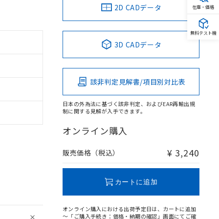
2D CADデータ
在庫・価格
無料テスト機
3D CADデータ
該非判定見解書/項目別対比表
日本の外為法に基づく該非判定、およびEAR再輸出規
制に関する見解が入手できます。
オンライン購入
¥ 3,240
販売価格（税込）
カートに追加
オンライン購入における出荷予定日は、カートに追加
～「ご購入手続き：価格・納期の確認」画面にてご確