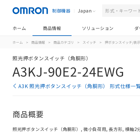
制御機器
Japan
ホーム
商品情報
ソリューション
ダ
ホーム
>
商品情報
>
商品カテゴリ
>
スイッチ
>
押ボタンスイッチ/表
照光押ボタンスイッチ（角胴形）
A3KJ-90E2-24EWG
A3K 照光押ボタンスイッチ（角胴形） 形式仕様一
商品概要
照光押ボタンスイッチ（角胴形）, 微小負荷用, 長方形, 横軸2分割, 