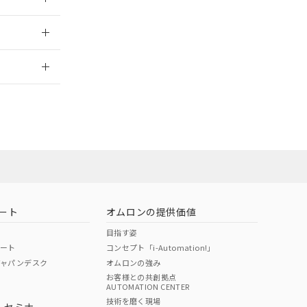
2026/7/29
ート
オムロンの提供価値
目指す姿
ポート
コンセプト「i-Automation!」
ジャパンデスク
オムロンの強み
お客様との共創拠点
AUTOMATION CENTER
DIBP
BBP
DEHP
環境保護
技術を磨く現場