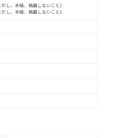
明書（当社基準）
℃ (ただし、氷結、結露しないこと)
日時点で非含有を証明するもので、過去に遡って非含有を証明するも
℃ (ただし、氷結、結露しないこと)
令のフタル酸エステル類４物質の対応では、対応完了までの期間は出
備考欄に対応日を記載しておりました。
品への在庫切替を完了していることから、特段のことがない限り、20
す。