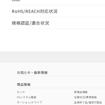
ログイン/会員登録いただくと、CADデータをダウンロ
RoHS/REACH対応状況
規格認証/適合状況
EU RoHS
注意事項・凡例
UL認証
CSA認証
CEマーキング
ダウンロードデータをご利用いただく前に、以下を必ずお読
No
No
N/A
対応状況
対応予定月
※1
※2
ソフトウェアの使用条件
対応済み
LR型式承認
DNV型式承認
BV型式承認
KR
（イギリス
（ノルウェー
（フランス
（
お知らせ・最新情報
中国 RoHS
注意事項・凡例
船舶規格）
船舶規格）
船舶規格）
船
商品情報
No
No
No
No
中国 RoHS表
※1 ※2
センサ
新商品情報
FAシステム機器
在庫状況/標準価格
Pb
Hg
Cd
Cr(V
モーション/ドライブ
生産終了品/推奨代替品