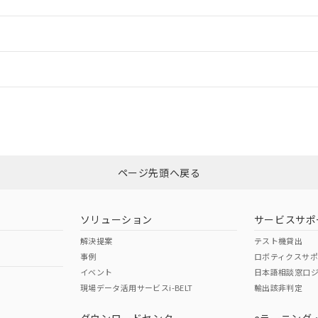
ードすることができます。
情報更新：
ログイン/会員登録
CCC認証
電波法
みください。
Yes
N/A
非含有証明書
※3
ページ先頭へ戻る
ダウンロードはこちら
型式承認
NK型式承認
ABS型式承認
韓国
（日本
（アメリカ
ソリューション
サービスサポ
舶規格）
船舶規格）
船舶規格）
解決提案
テスト機貸出
事例
ロボティクスサ
No
No
イベント
日本語相談窓口
現場データ活用サービスi-BELT
輸出該非判定
I)
PBBs
PBDEs
DBP