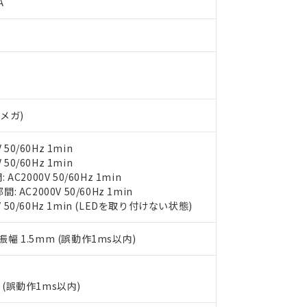
A
○×表
より、非含有部品としていたものが、含有品と判明した場合などやむ
みいただき、同意のうえご利用ください。
材料含有率が中国RoHSの基準値以下であることを示します。
材料含有率が中国RoHSの基準値を超えていることを示します。
、当社制御機器事業取扱商品の当社在庫状況および標準価格(税抜)
ら貴社製品のうち、外国為替および外国貿易法に定める商品（以下｢
質）：
す。当社販売部門へお問い合わせください。
 水銀(Hg) 1000ppm以下、 カドミウム(Cd) 100ppm以下、
たは国外への提供する場合は、日本国政府の輸出許可(または役務取
000ppm以下、ポリ臭化ビフェニル類(PBB) 1000ppm以下、ポリ臭化ジフェニルエーテル類(P
分
事業取扱商品の中には、本サービスの対象外となる商品もあること
手続きをとります。
キシル) (DEHP)(別名：DOP) 1000ppm以下、フタル酸ブチルベンジル（BBP） 100
(GB/T26572)：
以下、フタル酸ジイソブチル (DIBP) 1000ppm以下
び標準価格照会結果は、記載している更新日時点での社内データに
物を破棄する場合は、完全に破砕するなど、違法に輸出されないよ
(水銀) : 1000ppm、 Cd(カドミウム) : 100ppm、
業用監視および制御機器に対する適用除外項目は除く。
覧された時点での実際の在庫および標準価格とは異なる場合がある
Vメガ)
1000ppm、 PBBs(ポリ臭化ビフェニル類) : 1000ppm、 PBDEs(ポリ臭化ジフェニルエーテル類
物質については閾値を超える意図的な使用がないことを確認しています。
上の在庫あり
 1000ppm、 DIBP(フタル酸ジイソブチル) : 1000ppm、 BBP(フタル酸ブチルベンジル) :
品を、核兵器、ミサイル、化学兵器、生物兵器またはその他武器並
チルヘキシル)) : 1000ppm
況および標準価格はお客様のお取引先、またはお客様担当のオムロ
用いたしません。
50/60Hz 1min
ご相談ください。
は満たないが在庫あり
製品を第三者に販売する場合は、上記1、2および3の内容を当該第
50/60Hz 1min
機器販売店や当社販売拠点は「
販売ネットワーク
」をご確認くだ
販売先および販売に係わる関係者が違法に輸出するおそれがある場
用期限
2000V 50/60Hz 1min
び標準価格結果を当社の事前の承諾なく第三者に漏洩または開示し
え状況などにより、予定月が前後することがあります。
AC2000V 50/60Hz 1min
(最新の在庫状況については、お客様のお取引先、またはお客様担当
（10物質）のすべてが基準値以下であることを示します。
V 50/60Hz 1min (LEDを取り付けない状態)
店・当社販売員にご確認ください)
能（部品リスト作成サービス）をご利用いただくには、I-Webメン
使用状況下において有害物質が外部に漏えいし、環境に深刻な影響を
あります。
複振幅 1.5mm (誤動作1ms以内)
機種、また在庫状況の情報を公開していない機種
ェブサイト上で当社にご登録された部品リストについて、当社およ
書ダウンロード
す。当社販売部門へお問い合わせください。
品・サービスに関するお客様との取引・商談に必要な範囲で利用す
合意する
キャンセル
書をダウンロードすることができます。
(誤動作1ms以内)
利用者とは、
"個人情報の共同利用に関して"
の「1.共同利用者の
します。
10物質）の非含有証明書