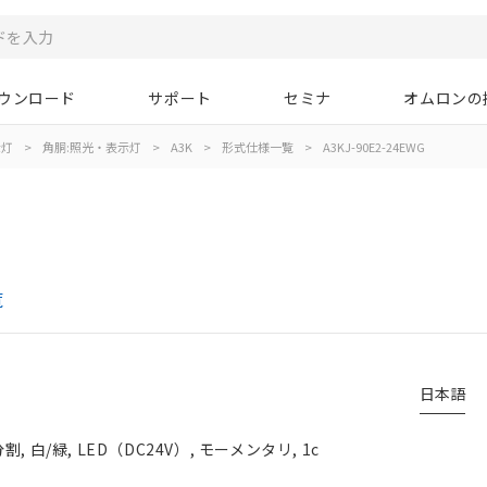
ウンロード
サポート
セミナ
オムロンの
示灯
>
角胴:照光・表示灯
>
A3K
>
形式仕様一覧
>
A3KJ-90E2-24EWG
覧
日本語
白/緑, LED（DC24V）, モーメンタリ, 1c