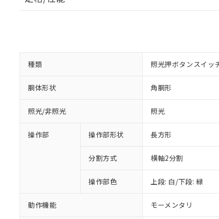
種類
照光押ボタンスイッ
胴体形状
角胴形
照光/非照光
照光
操作部
操作部形状
長方形
分割方式
横軸2分割
操作部色
上段: 白/下段: 緑
動作機能
モーメンタリ