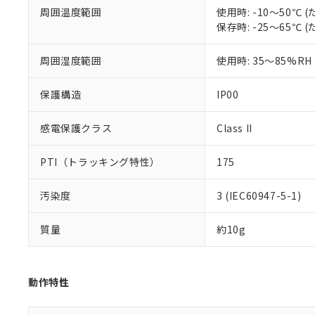
51物質の非含有証
周囲温度範囲
使用時: -10～50
※本証明書は発行
保存時: -25～65
また、RoHS指
混在することから
周囲湿度範囲
使用時: 35～85%RH
既に当社にて対応
り割愛しておりま
保護構造
IP00
感電保護クラス
Class II
PTI（トラッキング特性）
175
汚染度
3 (IEC60947-5-1)
質量
約10g
動作特性