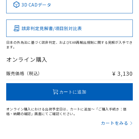
※1 ※2
3D CADデータ
この製品の規格認証/適合状況ページへ
Pb
Hg
Cd
Cr(VI)
その他の認証はこちらのページからご検索ください
該非判定見解書/項目別対比表
O
O
O
O
日本の外為法に基づく該非判定、およびEAR再輸出規制に関する見解が入手でき
ます。
"対応済み"や非含有の記載がされた商品であっても、流通
在庫等で未対応品が混在する可能性があります。
オンライン購入
非含有品が必要な際は、弊社営業部門もしくは販売店へお
問い合わせください。
¥ 3,130
販売価格（税込）
この製品のRoHS/REACH対応状況ページへ
カートに追加
オンライン購入における出荷予定日は、カートに追加～「ご購入手続き：価
格・納期の確認」画面にてご確認ください。
カートをみる