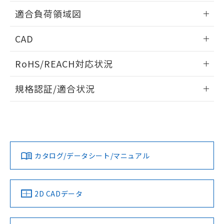
用者の範囲」に記載されている法人を
情報更新：2026/05/21
るもので、過去に遡って非含有を証明する
適合負荷領域図
指します。
ものではありません。
また、RoHS指令のフタル酸エステル類４
情報更新：2026/05/21
CAD
物質の対応では、対応完了までの期間は出
荷製品に未対応品が混在することから備考
ログイン/会員登録いただくと、CADデータをダウンロー
欄に対応日を記載しておりました。
RoHS/REACH対応状況
ドすることができます。
既に当社にて対応品への在庫切替を完了
情報更新：2026/7/29
していることから、特段のことがない限
規格認証/適合状況
り、2022年1月12日より割愛しておりま
ログイン/会員登録
す。
EU RoHS
注意事項・凡例
UL認証
CSA認証
CEマーキング
No
No
N/A
対応状況
対応予定月
※1
※2
ダウンロードデータをご利用いただく前に、以下を必ずお読
みください。
カタログ/データシート/マニュアル
対応済み
ソフトウェアの使用条件
LR型式承認
DNV型式承認
BV型式承認
KR型式承
（イギリス
（ノルウェー
（フランス
（韓国
船舶規格）
船舶規格）
船舶規格）
船舶規格
中国 RoHS
注意事項・凡例
2D CADデータ
No
No
No
No
中国 RoHS表