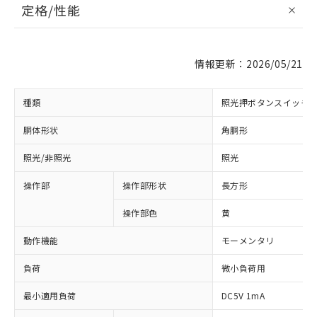
定格/性能
情報更新：2026/05/21
種類
照光押ボタンスイッチ
胴体形状
角胴形
照光/非照光
照光
操作部
操作部形状
長方形
操作部色
黄
動作機能
モーメンタリ
負荷
微小負荷用
最小適用負荷
DC5V 1mA