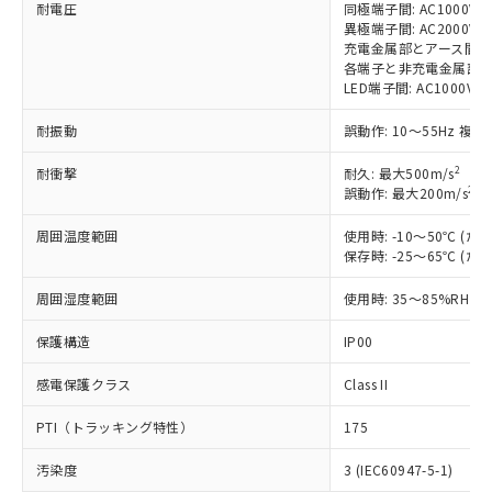
す。
耐電圧
同極端子間: AC1000V 50
異極端子間: AC2000V 50
対応予定：EU RoHS指令（10物質）の非含
ご利用条件
充電金属部とアース間: AC20
有に対応した製品に切り替える予定のある
各端子と非充電金属部間: AC
商品です。
LED端子間: AC1000V 
対応予定なし：EU RoHS指令（10物質）の
以下の条件をお読みいただき、同意のうえ
非含有に非対応の商品で、対応品を出す予
耐振動
誤動作: 10～55Hz 複振
ご利用ください。
定はありません。
調査・確認中：EU RoHS指令（10物質）の
2
耐衝撃
耐久: 最大500m/s
本サービスは、当社制御機器事業取扱
※1 中国RoHS○×表
非含有の対応状況を調査中または確認中の
2
誤動作: 最大200m/s
(
商品の当社在庫状況および標準価格
商品です。
(税抜)を提供させていただくもので
「○」：最大均質材料含有率が中国RoHSの
周囲温度範囲
使用時: -10～50℃ 
非該当品：ライセンス料など無形物で、有
す。
保存時: -25～65℃ 
基準値以下であることを示します。
害物質有無と関係のない商品です。
当社制御機器事業取扱商品の中には、
「×」：最大均質材料含有率が中国RoHSの
仕入先様の事情により、非含有部品として
本サービスの対象外となる商品もある
周囲湿度範囲
使用時: 35～85%RH
基準値を超えていることを示します。
いたものが、含有品と判明した場合などや
当社は、これら貴社製品のうち、外国
ことをご了承ください。
「－」：未確認です。当社販売部門へお問
むを得ず変更することがあります。
為替および外国貿易法に定める商品
保護構造
在庫状況および標準価格照会結果は、
IP00
い合わせください。
（以下｢規制貨物等」という）を輸出
記載している更新日時点での社内デー
*EU RoHS指令（10物質）：
または国外への提供する場合は、日本
感電保護クラス
Class II
記
タに基づき作成されるものであり、閲
説明
鉛(Pb) 1000ppm以下、 水銀(Hg) 1000ppm以下、 カド
*中国RoHS10物質の基準値 (GB/T26572)：
国政府の輸出許可(または役務取引許
号
覧された時点での実際の在庫および標
ミウム(Cd) 100ppm以下、
Pb(鉛) :1000ppm、 Hg(水銀) : 1000ppm、 Cd(カドミウ
PTI（トラッキング特性）
可)を取得するなどの必要な手続きを
175
六価クロム(Cr(Ⅵ)) 1000ppm以下、ポリ臭化ビフェニル
ム) : 100ppm、
準価格とは異なる場合があることをご
類(PBB) 1000ppm以下、ポリ臭化ジフェニルエーテル類
Cr(Ⅵ)(六価クロム) : 1000ppm、 PBBs(ポリ臭化ビフェ
とります。
了承ください。
(PBDE) 1000ppm以下、フタル酸ビス(2-エチルヘキシ
○
一定数以上の在庫あり
ニル類) : 1000ppm、 PBDEs(ポリ臭化ジフェニルエーテ
汚染度
3 (IEC60947-5-1)
当社は規制貨物を破棄する場合は、完
ル) (DEHP)(別名：DOP) 1000ppm以下、フタル酸ブチ
正式な納期状況および標準価格はお客
ル類) : 1000ppm、