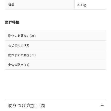
ルベンジル（BBP） 1000ppm以下、フタル酸ジブチル
全に破砕するなど、違法に輸出されな
DBP(フタル酸ジブチル) : 1000ppm、 DIBP(フタル酸ジ
様のお取引先、またはお客様担当のオ
（DBP） 1000ppm以下、フタル酸ジイソブチル
質量
約10g
イソブチル) : 1000ppm、 BBP(フタル酸ブチルベンジ
△
一定数には満たないが在庫あり
いよう必要な手段を講じます。
ムロン制御機器販売店・当社販売員に
(DIBP) 1000ppm以下
ル) : 1000ppm、
当社は貴社製品を、核兵器、ミサイ
但し、RoHS指令で産業用監視および制御機器に対する
DEHP(フタル酸ビス(2-エチルヘキシル)) : 1000ppm
ご相談ください。
適用除外項目は除く。
ル、化学兵器、生物兵器またはその他
－
在庫なし(最新の在庫状況につ
オムロン制御機器販売店や当社販売拠
フタル酸エステル類の４物質については閾値を超える意
動作特性
武器並びにこれらの製造装置等に一切
いては、お客様のお取引先、ま
図的な使用がないことを確認しています。
点は「
販売ネットワーク
」をご確認
※2 環境保護使用期限
使用いたしません。
たはお客様担当のオムロン制御
ください。
当社は、貴社製品を第三者に販売する
機器販売店・当社販売員にご確
在庫状況および標準価格結果を当社の
動作に必要な力(OF)
※2 対応予定月
「ｅ」：有害物質（10物質）のすべてが基
場合は、上記1、2および3の内容を当
認ください)
事前の承諾なく第三者に漏洩または開
準値以下であることを示します。
該第三者に通知します。また当社は、
示しないようお願いします。
もどりの力(RF)
部品在庫の切り替え状況などにより、予定
「10」：通常の使用状況下において有害物
販売先および販売に係わる関係者が違
マイパーツ機能（部品リスト作成サー
空
受注生産機種、また在庫状況の
月が前後することがあります。
質が外部に漏えいし、環境に深刻な影響を
法に輸出するおそれがある場合は、取
ビス）をご利用いただくには、I-Web
動作までの動き(PT)
白
情報を公開していない機種
及ぼさない年数を意味します。
り引きをいたしません。
メンバーズにご登録されている必要が
「－」：未確認です。当社販売部門へお問
全体の動き(TT)
あります。
い合わせください。
お客様が当ウェブサイト上で当社にご
※3 非含有証明書ダウンロード
登録された部品リストについて、当社
および当社の共同利用者が、当社の製
下記の非含有証明書をダウンロードするこ
品・サービスに関するお客様との取
とができます。
合意する
キャンセル
引・商談に必要な範囲で利用すること
をご了承ください。
EU RoHS指令（10物質）の非含有証明書
※当社の共同利用者とは、
"個人情報
取りつけ穴加工図
51物質の非含有証明書（当社基準）
の共同利用に関して"
の「1.共同利
※本証明書は発行日時点で非含有を証明す