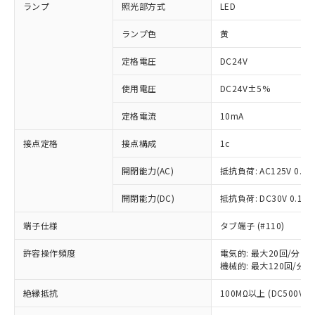
ランプ
照光部方式
LED
ランプ色
黄
定格電圧
DC24V
使用電圧
DC24V±5%
定格電流
10mA
接点定格
接点構成
1c
開閉能力(AC)
抵抗負荷: AC125V 0.1A
開閉能力(DC)
抵抗負荷: DC30V 0.1A
端子仕様
タブ端子 (#110)
許容操作頻度
電気的: 最大20回/分
※1 対応状況
機械的: 最大120回/分
対応済み：EU RoHS指令（10物質）の
絶縁抵抗
100MΩ以上 (DC500Vメ
非含有に対応した製品が提供可能な商品で