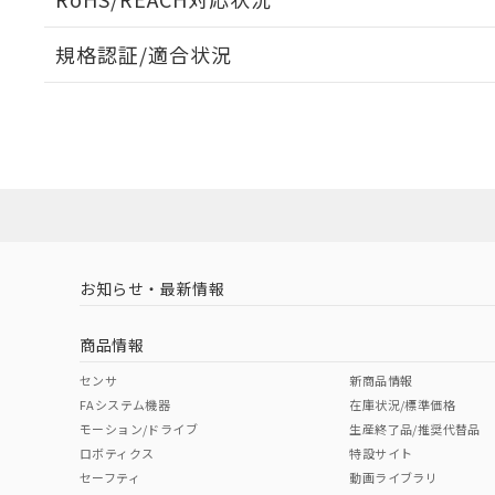
規格認証/適合状況
EU RoHS
注意事項・凡例
UL認証
CSA認証
CEマーキング
ダウンロードデータをご利用いただく前に、以下を必ずお読
No
No
N/A
対応状況
対応予定月
※1
※2
ソフトウェアの使用条件
対応済み
LR型式承認
DNV型式承認
BV型式承認
KR
（イギリス
（ノルウェー
（フランス
（
お知らせ・最新情報
中国 RoHS
注意事項・凡例
船舶規格）
船舶規格）
船舶規格）
船
商品情報
No
No
No
No
中国 RoHS表
※1 ※2
センサ
新商品情報
FAシステム機器
在庫状況/標準価格
Pb
Hg
Cd
Cr(V
モーション/ドライブ
生産終了品/推奨代替品
ロボティクス
特設サイト
セーフティ
動画ライブラリ