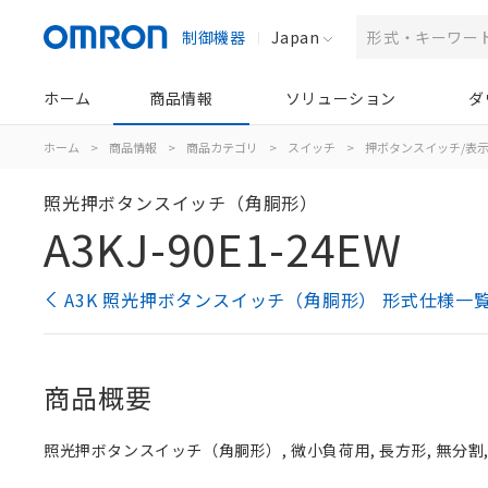
制御機器
Japan
ホーム
商品情報
ソリューション
ダ
ホーム
>
商品情報
>
商品カテゴリ
>
スイッチ
>
押ボタンスイッチ/表
照光押ボタンスイッチ（角胴形）
A3KJ-90E1-24EW
A3K 照光押ボタンスイッチ（角胴形） 形式仕様一
商品概要
照光押ボタンスイッチ（角胴形）, 微小負荷用, 長方形, 無分割, 白,