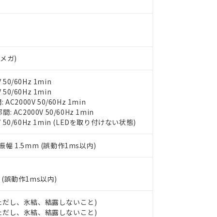
みいただき、同意のうえご利用ください。
材料含有率が中国RoHSの基準値以下であることを示します。
材料含有率が中国RoHSの基準値を超えていることを示します。
、当社制御機器事業取扱商品の当社在庫状況および標準価格(税抜)
ら貴社製品のうち、外国為替および外国貿易法に定める商品（以下｢
質）：
分
す。当社販売部門へお問い合わせください。
 水銀(Hg) 1000ppm以下、 カドミウム(Cd) 100ppm以下、
たは国外への提供する場合は、日本国政府の輸出許可(または役務取
000ppm以下、ポリ臭化ビフェニル類(PBB) 1000ppm以下、ポリ臭化ジフェニルエーテル類(P
事業取扱商品の中には、本サービスの対象外となる商品もあること
手続きをとります。
キシル) (DEHP)(別名：DOP) 1000ppm以下、フタル酸ブチルベンジル（BBP） 100
(GB/T26572)：
Vメガ)
以下、フタル酸ジイソブチル (DIBP) 1000ppm以下
び標準価格照会結果は、記載している更新日時点での社内データに
物を破棄する場合は、完全に破砕するなど、違法に輸出されないよ
(水銀) : 1000ppm、 Cd(カドミウム) : 100ppm、
業用監視および制御機器に対する適用除外項目は除く。
覧された時点での実際の在庫および標準価格とは異なる場合がある
1000ppm、 PBBs(ポリ臭化ビフェニル類) : 1000ppm、 PBDEs(ポリ臭化ジフェニルエーテル類
物質については閾値を超える意図的な使用がないことを確認しています。
上の在庫あり
 1000ppm、 DIBP(フタル酸ジイソブチル) : 1000ppm、 BBP(フタル酸ブチルベンジル) :
品を、核兵器、ミサイル、化学兵器、生物兵器またはその他武器並
50/60Hz 1min
チルヘキシル)) : 1000ppm
況および標準価格はお客様のお取引先、またはお客様担当のオムロ
用いたしません。
50/60Hz 1min
ご相談ください。
は満たないが在庫あり
製品を第三者に販売する場合は、上記1、2および3の内容を当該第
2000V 50/60Hz 1min
機器販売店や当社販売拠点は「
販売ネットワーク
」をご確認くだ
販売先および販売に係わる関係者が違法に輸出するおそれがある場
AC2000V 50/60Hz 1min
用期限
び標準価格結果を当社の事前の承諾なく第三者に漏洩または開示し
え状況などにより、予定月が前後することがあります。
V 50/60Hz 1min (LEDを取り付けない状態)
(最新の在庫状況については、お客様のお取引先、またはお客様担当
（10物質）のすべてが基準値以下であることを示します。
店・当社販売員にご確認ください)
能（部品リスト作成サービス）をご利用いただくには、I-Webメン
使用状況下において有害物質が外部に漏えいし、環境に深刻な影響を
複振幅 1.5mm (誤動作1ms以内)
あります。
機種、また在庫状況の情報を公開していない機種
ェブサイト上で当社にご登録された部品リストについて、当社およ
書ダウンロード
す。当社販売部門へお問い合わせください。
品・サービスに関するお客様との取引・商談に必要な範囲で利用す
合意する
キャンセル
(誤動作1ms以内)
書をダウンロードすることができます。
利用者とは、
"個人情報の共同利用に関して"
の「1.共同利用者の
します。
℃ (ただし、氷結、結露しないこと)
10物質）の非含有証明書
℃ (ただし、氷結、結露しないこと)
明書（当社基準）