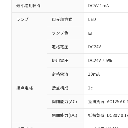
最小適用負荷
DC5V 1mA
ランプ
照光部方式
LED
ランプ色
白
定格電圧
DC24V
使用電圧
DC24V±5%
定格電流
10mA
※1 対応状況
接点定格
接点構成
1c
対応済み：EU
開閉能力(AC)
抵抗負荷: AC125V 0.
対応予定：EU R
対応予定なし：EU
調査・確認中：EU
開閉能力(DC)
抵抗負荷: DC30V 0.1
ご利用条件
非該当品：ライセ
※1 中国RoHS
仕入先様の事情に