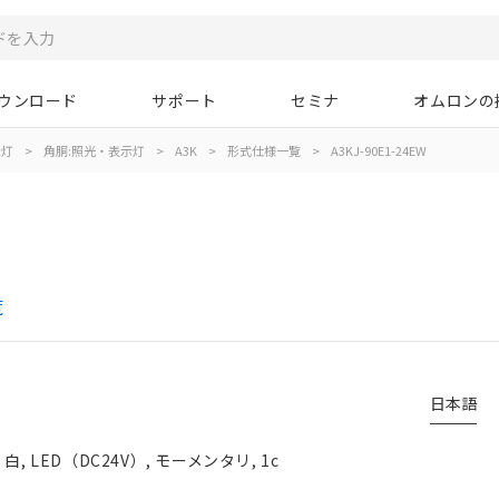
ウンロード
サポート
セミナ
オムロンの
示灯
>
角胴:照光・表示灯
>
A3K
>
形式仕様一覧
>
A3KJ-90E1-24EW
覧
日本語
 LED（DC24V）, モーメンタリ, 1c