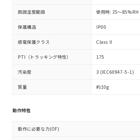
※本証明書は発行
また、RoHS指
周囲湿度範囲
使用時: 35～85%RH
混在することから
既に当社にて対応
保護構造
IP00
り割愛しておりま
感電保護クラス
Class II
PTI（トラッキング特性）
175
汚染度
3 (IEC60947-5-1)
質量
約10g
動作特性
動作に必要な力(OF)