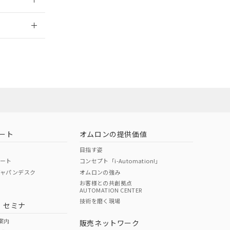
2026/7/29
ート
オムロンの提供価値
目指す姿
ポート
コンセプト「i-Automation!」
ジャパンデスク
オムロンの強み
お客様との共創拠点
AUTOMATION CENTER
DIBP
BBP
DEHP
環境保護
技術を磨く現場
・セミナ
状況ページへ
使用期限
検索ください
案内
販売ネットワーク