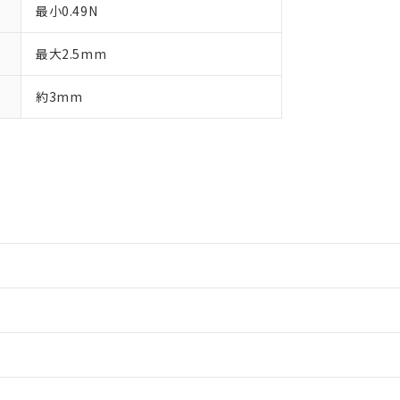
最小0.49N
最大2.5mm
約3mm
情報更新：2
情報更新：2
ードすることができます。