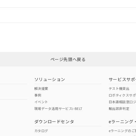
情報更新：
ログイン/会員登録
CCC認証
電波法
みください。
Yes
N/A
非含有証明書
※3
ページ先頭へ戻る
ダウンロードはこちら
型式承認
NK型式承認
ABS型式承認
韓国
（日本
（アメリカ
ソリューション
サービスサポ
舶規格）
船舶規格）
船舶規格）
解決提案
テスト機貸出
事例
ロボティクスサ
No
No
イベント
日本語相談窓口
現場データ活用サービスi-BELT
輸出該非判定
I)
PBBs
PBDEs
DBP
ダウンロードセンタ
eラーニング
この製品の規格認証/適合
その他の認証はこちらのページからご
カタログ
eラーニングのご