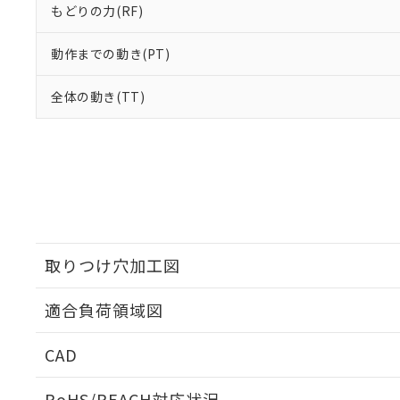
もどりの力(RF)
動作までの動き(PT)
全体の動き(TT)
取りつけ穴加工図
適合負荷領域図
CAD
ログイン/会員登録いただくと、CADデータをダウンロ
RoHS/REACH対応状況