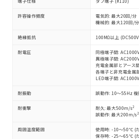
端子仕様
タブ端子 (#110)
があります。
以下の条件をお読
「○」：最大均質
許容操作頻度
電気的: 最大20回/分
「×」：最大均質
本サービスは
当社は、これ
*EU RoHS指令（10物
機械的: 最大120回/
「－」：未確認で
鉛(Pb) 1000ppm以下、
くものです。
う）を輸出ま
記
説明
六価クロム(Cr(Ⅵ)) 1
当社制御機器
などの必要な
フタル酸ビス(2-エチルヘ
号
*中国RoHS10物質の基準値 
絶縁抵抗
100MΩ以上 (DC500
ル（DBP） 1000ppm
在庫状況およ
当社は規制貨
Pb(鉛) :1000ppm、 Hg
但し、RoHS指令で産
のであり、閲
ます。
Cr(Ⅵ)(六価クロム) : 
フタル酸エステル類の４
○
一定数以
DBP(フタル酸ジブチル) :
い。
当社は貴社製
耐電圧
同極端子間: AC1000V 
DEHP(フタル酸ビス(2-エ
正式な納期状
置等に一切使
異極端子間: AC2000V 
当社販売員に
※2 対応予定月
△
一定数に
当社は、貴社
充電金属部とアース間: AC
オムロン制御
また当社は、
各端子と非充電金属部間: 
※2 環境保護使
在庫状況およ
部品在庫の切り替
たしません。
LED端子間: AC1000
－
在庫なし
す。
「ｅ」：有害物質
機器販売
マイパーツ機
「10」：通常の
耐振動
誤動作: 10～55Hz 
ている必要が
味します。
空
受注生産
お客様が当ウ
※3 非含有証明
「－」：未確認で
白
2
耐衝撃
耐久: 最大500m/s
が、当社の製
2
誤動作: 最大200m/s
さい。
下記の非含有証明
※当社の共同
いる法人を指
周囲温度範囲
使用時: -10～50
EU RoHS指令（
保存時: -25～65
51物質の非含有証