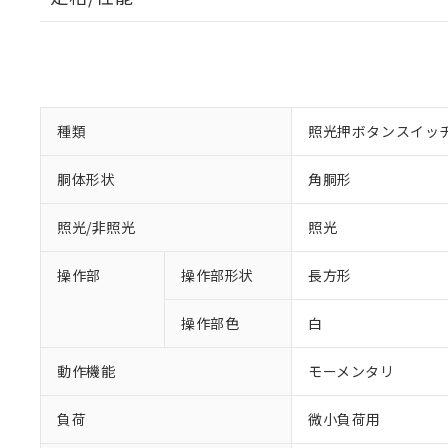
種類
照光押ボタンスイッ
胴体形状
角胴形
照光/非照光
照光
操作部
操作部形状
長方形
操作部色
白
動作機能
モーメンタリ
負荷
微小負荷用