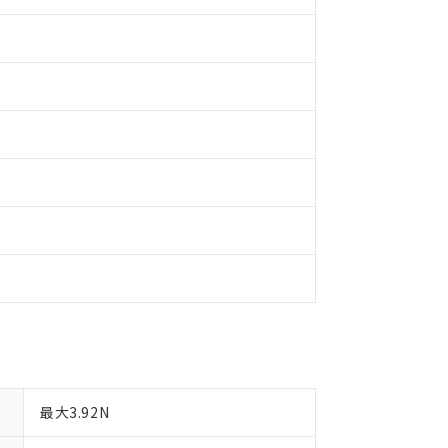
日時点で非含有を証明するもので、過去に遡って非含有を証明するも
令のフタル酸エステル類４物質の対応では、対応完了までの期間は出
備考欄に対応日を記載しておりました。
品への在庫切替を完了していることから、特段のことがない限り、20
す。
最大3.92N