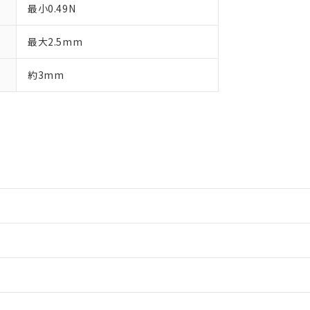
最小0.49N
最大2.5mm
約3mm
情報更新：2
情報更新：2
ードすることができます。