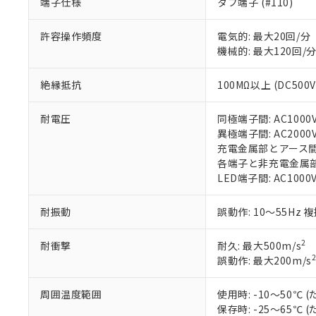
端子仕様
タブ端子 (#110)
があります。
以下の条件をお読
「○」：最大均質
許容操作頻度
電気的: 最大20回/分
「×」：最大均質
本サービスは
当社は、これ
*EU RoHS指令（10物
機械的: 最大120回/
「－」：未確認で
鉛(Pb) 1000ppm以下、
くものです。
う）を輸出ま
記
説明
六価クロム(Cr(Ⅵ)) 1
当社制御機器
などの必要な
フタル酸ビス(2-エチルヘ
号
*中国RoHS10物質の基準値 
絶縁抵抗
100MΩ以上 (DC500
ル（DBP） 1000ppm
在庫状況およ
当社は規制貨
Pb(鉛) :1000ppm、 Hg
但し、RoHS指令で産
のであり、閲
ます。
Cr(Ⅵ)(六価クロム) : 
フタル酸エステル類の４
○
一定数以
DBP(フタル酸ジブチル) :
い。
当社は貴社製
耐電圧
同極端子間: AC1000V 
DEHP(フタル酸ビス(2-エ
正式な納期状
置等に一切使
異極端子間: AC2000V 
当社販売員に
※2 対応予定月
△
一定数に
当社は、貴社
充電金属部とアース間: AC
オムロン制御
また当社は、
各端子と非充電金属部間: 
※2 環境保護使
在庫状況およ
部品在庫の切り替
たしません。
LED端子間: AC1000
－
在庫なし
す。
「ｅ」：有害物質
機器販売
マイパーツ機
「10」：通常の
耐振動
誤動作: 10～55Hz 
ている必要が
味します。
空
受注生産
お客様が当ウ
※3 非含有証明
「－」：未確認で
白
2
耐衝撃
耐久: 最大500m/s
が、当社の製
2
誤動作: 最大200m/s
さい。
下記の非含有証明
※当社の共同
いる法人を指
周囲温度範囲
使用時: -10～50
EU RoHS指令（
保存時: -25～65
51物質の非含有証