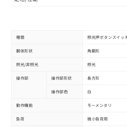
種類
照光押ボタンスイッ
胴体形状
角胴形
照光/非照光
照光
操作部
操作部形状
長方形
操作部色
白
動作機能
モーメンタリ
負荷
微小負荷用