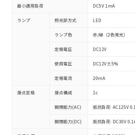
最小適用負荷
DC5V 1mA
ランプ
照光部方式
LED
ランプ色
赤/緑（2色発光）
定格電圧
DC12V
使用電圧
DC12V±5%
定格電流
20mA
※1 対応状況
接点定格
接点構成
1c
対応済み：EU
開閉能力(AC)
抵抗負荷: AC125V 0.
対応予定：EU R
対応予定なし：EU
調査・確認中：EU
開閉能力(DC)
抵抗負荷: DC30V 0.1
ご利用条件
非該当品：ライセ
※1 中国RoHS
仕入先様の事情に