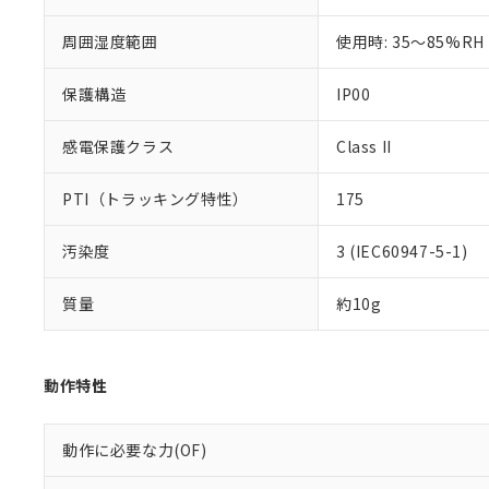
※本証明書は発行
また、RoHS指
周囲湿度範囲
使用時: 35～85%RH
混在することから
既に当社にて対応
保護構造
IP00
り割愛しておりま
感電保護クラス
Class II
PTI（トラッキング特性）
175
汚染度
3 (IEC60947-5-1)
質量
約10g
動作特性
動作に必要な力(OF)