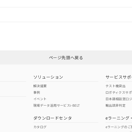
情報更新：
ログイン/会員登録
CCC認証
電波法
みください。
Yes
N/A
非含有証明書
※3
ページ先頭へ戻る
ダウンロードはこちら
型式承認
NK型式承認
ABS型式承認
韓国
（日本
（アメリカ
ソリューション
サービスサポ
舶規格）
船舶規格）
船舶規格）
解決提案
テスト機貸出
事例
ロボティクスサ
No
No
イベント
日本語相談窓口
現場データ活用サービスi-BELT
輸出該非判定
I)
PBBs
PBDEs
DBP
ダウンロードセンタ
eラーニング
この製品の規格認証/適合
その他の認証はこちらのページからご
カタログ
eラーニングのご