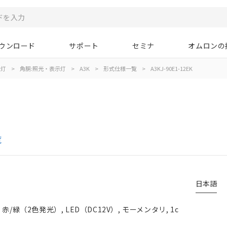
ウンロード
サポート
セミナ
オムロンの
示灯
>
角胴:照光・表示灯
>
A3K
>
形式仕様一覧
>
A3KJ-90E1-12EK
覧
日本語
/緑（2色発光）, LED（DC12V）, モーメンタリ, 1c