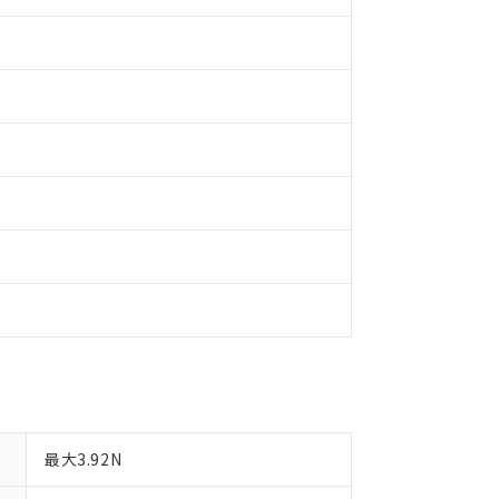
日時点で非含有を証明するもので、過去に遡って非含有を証明するも
令のフタル酸エステル類４物質の対応では、対応完了までの期間は出
備考欄に対応日を記載しておりました。
品への在庫切替を完了していることから、特段のことがない限り、20
す。
最大3.92N