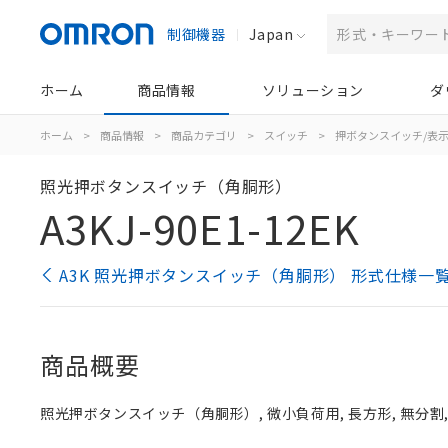
制御機器
Japan
ホーム
商品情報
ソリューション
ダ
ホーム
>
商品情報
>
商品カテゴリ
>
スイッチ
>
押ボタンスイッチ/表
照光押ボタンスイッチ（角胴形）
A3KJ-90E1-12EK
A3K 照光押ボタンスイッチ（角胴形） 形式仕様一
商品概要
照光押ボタンスイッチ（角胴形）, 微小負荷用, 長方形, 無分割, 赤