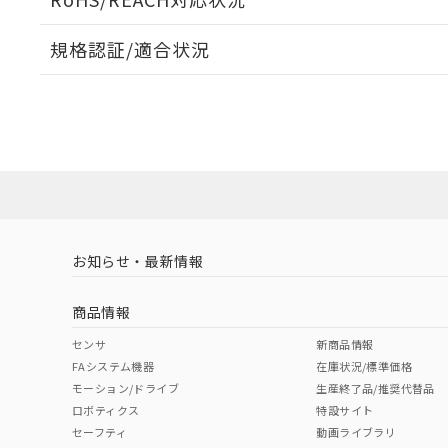
規格認証/適合状況
EU RoHS
注意事項・凡例
UL認証
CSA認証
CEマーキング
ダウンロードデータをご利用いただく前に、以下を必ずお読
No
No
N/A
対応状況
対応予定月
※1
※2
ソフトウェアの使用条件
対応済み
LR型式承認
DNV型式承認
BV型式承認
KR
（イギリス
（ノルウェー
（フランス
（
お知らせ・最新情報
中国 RoHS
注意事項・凡例
船舶規格）
船舶規格）
船舶規格）
船
商品情報
No
No
No
No
中国 RoHS表
※1 ※2
センサ
新商品情報
FAシステム機器
在庫状況/標準価格
Pb
Hg
Cd
Cr(V
モーション/ドライブ
生産終了品/推奨代替品
ロボティクス
特設サイト
セーフティ
動画ライブラリ