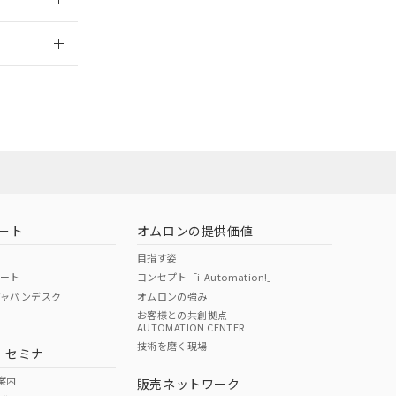
2026/7/29
ート
オムロンの提供価値
目指す姿
ポート
コンセプト「i-Automation!」
ジャパンデスク
オムロンの強み
お客様との共創拠点
AUTOMATION CENTER
DIBP
BBP
DEHP
環境保護
技術を磨く現場
・セミナ
状況ページへ
使用期限
検索ください
案内
販売ネットワーク