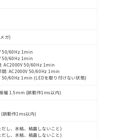
みいただき、同意のうえご利用ください。
材料含有率が中国RoHSの基準値以下であることを示します。
材料含有率が中国RoHSの基準値を超えていることを示します。
、当社制御機器事業取扱商品の当社在庫状況および標準価格(税抜)
ら貴社製品のうち、外国為替および外国貿易法に定める商品（以下｢
質）：
分
す。当社販売部門へお問い合わせください。
 水銀(Hg) 1000ppm以下、 カドミウム(Cd) 100ppm以下、
たは国外への提供する場合は、日本国政府の輸出許可(または役務取
000ppm以下、ポリ臭化ビフェニル類(PBB) 1000ppm以下、ポリ臭化ジフェニルエーテル類(P
事業取扱商品の中には、本サービスの対象外となる商品もあること
手続きをとります。
キシル) (DEHP)(別名：DOP) 1000ppm以下、フタル酸ブチルベンジル（BBP） 100
(GB/T26572)：
Vメガ)
以下、フタル酸ジイソブチル (DIBP) 1000ppm以下
び標準価格照会結果は、記載している更新日時点での社内データに
物を破棄する場合は、完全に破砕するなど、違法に輸出されないよ
(水銀) : 1000ppm、 Cd(カドミウム) : 100ppm、
業用監視および制御機器に対する適用除外項目は除く。
覧された時点での実際の在庫および標準価格とは異なる場合がある
1000ppm、 PBBs(ポリ臭化ビフェニル類) : 1000ppm、 PBDEs(ポリ臭化ジフェニルエーテル類
物質については閾値を超える意図的な使用がないことを確認しています。
上の在庫あり
 1000ppm、 DIBP(フタル酸ジイソブチル) : 1000ppm、 BBP(フタル酸ブチルベンジル) :
品を、核兵器、ミサイル、化学兵器、生物兵器またはその他武器並
50/60Hz 1min
チルヘキシル)) : 1000ppm
況および標準価格はお客様のお取引先、またはお客様担当のオムロ
用いたしません。
50/60Hz 1min
ご相談ください。
は満たないが在庫あり
製品を第三者に販売する場合は、上記1、2および3の内容を当該第
2000V 50/60Hz 1min
機器販売店や当社販売拠点は「
販売ネットワーク
」をご確認くだ
販売先および販売に係わる関係者が違法に輸出するおそれがある場
AC2000V 50/60Hz 1min
用期限
び標準価格結果を当社の事前の承諾なく第三者に漏洩または開示し
え状況などにより、予定月が前後することがあります。
V 50/60Hz 1min (LEDを取り付けない状態)
(最新の在庫状況については、お客様のお取引先、またはお客様担当
（10物質）のすべてが基準値以下であることを示します。
店・当社販売員にご確認ください)
能（部品リスト作成サービス）をご利用いただくには、I-Webメン
使用状況下において有害物質が外部に漏えいし、環境に深刻な影響を
複振幅 1.5mm (誤動作1ms以内)
あります。
機種、また在庫状況の情報を公開していない機種
ェブサイト上で当社にご登録された部品リストについて、当社およ
書ダウンロード
す。当社販売部門へお問い合わせください。
品・サービスに関するお客様との取引・商談に必要な範囲で利用す
合意する
キャンセル
(誤動作1ms以内)
書をダウンロードすることができます。
利用者とは、
"個人情報の共同利用に関して"
の「1.共同利用者の
します。
℃ (ただし、氷結、結露しないこと)
10物質）の非含有証明書
℃ (ただし、氷結、結露しないこと)
明書（当社基準）