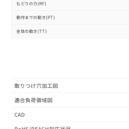
もどりの力(RF)
動作までの動き(PT)
全体の動き(TT)
取りつけ穴加工図
適合負荷領域図
CAD
ログイン/会員登録いただくと、CADデータをダウンロ
RoHS/REACH対応状況