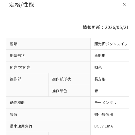
定格/性能
情報更新：2026/05/21
種類
照光押ボタンスイッチ
胴体形状
角胴形
照光/非照光
照光
操作部
操作部形状
長方形
操作部色
青
動作機能
モーメンタリ
負荷
微小負荷用
最小適用負荷
DC5V 1mA