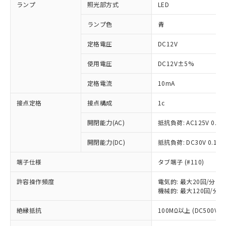
ランプ
照光部方式
LED
ランプ色
青
定格電圧
DC12V
使用電圧
DC12V±5%
定格電流
10mA
接点定格
接点構成
1c
開閉能力(AC)
抵抗負荷: AC125V 0.1A
開閉能力(DC)
抵抗負荷: DC30V 0.1A
端子仕様
タブ端子 (#110)
許容操作頻度
電気的: 最大20回/分
※1 対応状況
機械的: 最大120回/分
対応済み：EU RoHS指令（10物質）の
絶縁抵抗
100MΩ以上 (DC500Vメ
非含有に対応した製品が提供可能な商品で