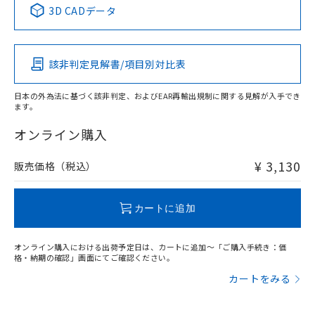
※1 ※2
3D CADデータ
この製品の規格認証/適合状況ページへ
Pb
Hg
Cd
Cr(VI)
その他の認証はこちらのページからご検索ください
該非判定見解書/項目別対比表
X
O
O
O
日本の外為法に基づく該非判定、およびEAR再輸出規制に関する見解が入手でき
ます。
"対応済み"や非含有の記載がされた商品であっても、流通
在庫等で未対応品が混在する可能性があります。
オンライン購入
非含有品が必要な際は、弊社営業部門もしくは販売店へお
問い合わせください。
¥ 3,130
販売価格（税込）
この製品のRoHS/REACH対応状況ページへ
カートに追加
オンライン購入における出荷予定日は、カートに追加～「ご購入手続き：価
格・納期の確認」画面にてご確認ください。
カートをみる