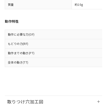
ルベンジル（BBP） 1000ppm以下、フタル酸ジブチル
全に破砕するなど、違法に輸出されな
DBP(フタル酸ジブチル) : 1000ppm、 DIBP(フタル酸ジ
様のお取引先、またはお客様担当のオ
（DBP） 1000ppm以下、フタル酸ジイソブチル
質量
約10g
イソブチル) : 1000ppm、 BBP(フタル酸ブチルベンジ
△
一定数には満たないが在庫あり
いよう必要な手段を講じます。
ムロン制御機器販売店・当社販売員に
(DIBP) 1000ppm以下
ル) : 1000ppm、
当社は貴社製品を、核兵器、ミサイ
但し、RoHS指令で産業用監視および制御機器に対する
DEHP(フタル酸ビス(2-エチルヘキシル)) : 1000ppm
ご相談ください。
適用除外項目は除く。
ル、化学兵器、生物兵器またはその他
－
在庫なし(最新の在庫状況につ
オムロン制御機器販売店や当社販売拠
フタル酸エステル類の４物質については閾値を超える意
動作特性
武器並びにこれらの製造装置等に一切
いては、お客様のお取引先、ま
図的な使用がないことを確認しています。
点は「
販売ネットワーク
」をご確認
※2 環境保護使用期限
使用いたしません。
たはお客様担当のオムロン制御
ください。
当社は、貴社製品を第三者に販売する
機器販売店・当社販売員にご確
在庫状況および標準価格結果を当社の
動作に必要な力(OF)
※2 対応予定月
「ｅ」：有害物質（10物質）のすべてが基
場合は、上記1、2および3の内容を当
認ください)
事前の承諾なく第三者に漏洩または開
準値以下であることを示します。
該第三者に通知します。また当社は、
示しないようお願いします。
もどりの力(RF)
部品在庫の切り替え状況などにより、予定
「10」：通常の使用状況下において有害物
販売先および販売に係わる関係者が違
マイパーツ機能（部品リスト作成サー
空
受注生産機種、また在庫状況の
月が前後することがあります。
質が外部に漏えいし、環境に深刻な影響を
法に輸出するおそれがある場合は、取
ビス）をご利用いただくには、I-Web
動作までの動き(PT)
白
情報を公開していない機種
及ぼさない年数を意味します。
り引きをいたしません。
メンバーズにご登録されている必要が
「－」：未確認です。当社販売部門へお問
全体の動き(TT)
あります。
い合わせください。
お客様が当ウェブサイト上で当社にご
※3 非含有証明書ダウンロード
登録された部品リストについて、当社
および当社の共同利用者が、当社の製
下記の非含有証明書をダウンロードするこ
品・サービスに関するお客様との取
とができます。
合意する
キャンセル
引・商談に必要な範囲で利用すること
をご了承ください。
EU RoHS指令（10物質）の非含有証明書
※当社の共同利用者とは、
"個人情報
取りつけ穴加工図
51物質の非含有証明書（当社基準）
の共同利用に関して"
の「1.共同利
※本証明書は発行日時点で非含有を証明す