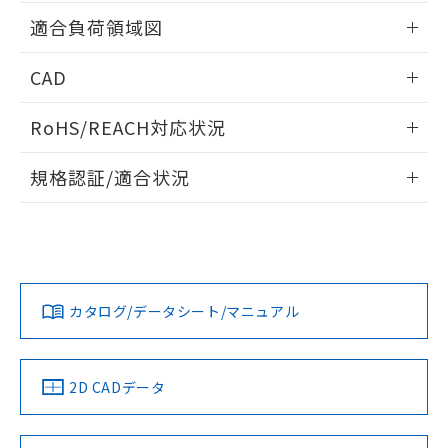
用者の範囲」に記載されている法人を
情報更新：2026/05/21
るもので、過去に遡って非含有を証明する
適合負荷領域図
指します。
ものではありません。
また、RoHS指令のフタル酸エステル類４
情報更新：2026/05/21
CAD
物質の対応では、対応完了までの期間は出
荷製品に未対応品が混在することから備考
ログイン/会員登録いただくと、CADデータをダウンロー
欄に対応日を記載しておりました。
RoHS/REACH対応状況
ドすることができます。
既に当社にて対応品への在庫切替を完了
情報更新：2026/7/29
していることから、特段のことがない限
規格認証/適合状況
り、2022年1月12日より割愛しておりま
ログイン/会員登録
す。
EU RoHS
注意事項・凡例
UL認証
CSA認証
CEマーキング
No
No
N/A
対応状況
対応予定月
※1
※2
ダウンロードデータをご利用いただく前に、以下を必ずお読
みください。
カタログ/データシート/マニュアル
対応済み
ソフトウェアの使用条件
LR型式承認
DNV型式承認
BV型式承認
KR型式承
（イギリス
（ノルウェー
（フランス
（韓国
船舶規格）
船舶規格）
船舶規格）
船舶規格
中国 RoHS
注意事項・凡例
2D CADデータ
No
No
No
No
中国 RoHS表