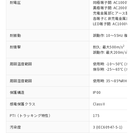
す。
耐電圧
同極端子間: AC1000V 50
異極端子間: AC2000V 50
対応予定：EU RoHS指令（10物質）の非含
ご利用条件
充電金属部とアース間: AC20
有に対応した製品に切り替える予定のある
各端子と非充電金属部間: AC
商品です。
LED端子間: AC1000V 
対応予定なし：EU RoHS指令（10物質）の
以下の条件をお読みいただき、同意のうえ
非含有に非対応の商品で、対応品を出す予
耐振動
誤動作: 10～55Hz 複振
ご利用ください。
定はありません。
調査・確認中：EU RoHS指令（10物質）の
2
耐衝撃
耐久: 最大500m/s
本サービスは、当社制御機器事業取扱
※1 中国RoHS○×表
非含有の対応状況を調査中または確認中の
2
誤動作: 最大200m/s
(
商品の当社在庫状況および標準価格
商品です。
(税抜)を提供させていただくもので
「○」：最大均質材料含有率が中国RoHSの
周囲温度範囲
使用時: -10～50℃ 
非該当品：ライセンス料など無形物で、有
す。
保存時: -25～65℃ 
基準値以下であることを示します。
害物質有無と関係のない商品です。
当社制御機器事業取扱商品の中には、
「×」：最大均質材料含有率が中国RoHSの
仕入先様の事情により、非含有部品として
本サービスの対象外となる商品もある
周囲湿度範囲
使用時: 35～85%RH
基準値を超えていることを示します。
いたものが、含有品と判明した場合などや
当社は、これら貴社製品のうち、外国
ことをご了承ください。
「－」：未確認です。当社販売部門へお問
むを得ず変更することがあります。
為替および外国貿易法に定める商品
保護構造
在庫状況および標準価格照会結果は、
IP00
い合わせください。
（以下｢規制貨物等」という）を輸出
記載している更新日時点での社内デー
*EU RoHS指令（10物質）：
または国外への提供する場合は、日本
感電保護クラス
Class II
記
タに基づき作成されるものであり、閲
説明
鉛(Pb) 1000ppm以下、 水銀(Hg) 1000ppm以下、 カド
*中国RoHS10物質の基準値 (GB/T26572)：
国政府の輸出許可(または役務取引許
号
覧された時点での実際の在庫および標
ミウム(Cd) 100ppm以下、
Pb(鉛) :1000ppm、 Hg(水銀) : 1000ppm、 Cd(カドミウ
PTI（トラッキング特性）
可)を取得するなどの必要な手続きを
175
六価クロム(Cr(Ⅵ)) 1000ppm以下、ポリ臭化ビフェニル
ム) : 100ppm、
準価格とは異なる場合があることをご
類(PBB) 1000ppm以下、ポリ臭化ジフェニルエーテル類
Cr(Ⅵ)(六価クロム) : 1000ppm、 PBBs(ポリ臭化ビフェ
とります。
了承ください。
(PBDE) 1000ppm以下、フタル酸ビス(2-エチルヘキシ
○
一定数以上の在庫あり
ニル類) : 1000ppm、 PBDEs(ポリ臭化ジフェニルエーテ
汚染度
3 (IEC60947-5-1)
当社は規制貨物を破棄する場合は、完
ル) (DEHP)(別名：DOP) 1000ppm以下、フタル酸ブチ
正式な納期状況および標準価格はお客
ル類) : 1000ppm、