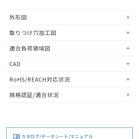
をご了承ください。
EU RoHS指令（10物質）の非含有証明書
※当社の共同利用者とは、
"個人情報
51物質の非含有証明書（当社基準）
の共同利用に関して"
の「1.共同利
外形図
※本証明書は発行日時点で非含有を証明す
用者の範囲」に記載されている法人を
るもので、過去に遡って非含有を証明する
指します。
情報更新：2026/05/21
取りつけ穴加工図
ものではありません。
また、RoHS指令のフタル酸エステル類４
情報更新：2026/05/21
物質の対応では、対応完了までの期間は出
適合負荷領域図
荷製品に未対応品が混在することから備考
欄に対応日を記載しておりました。
情報更新：2026/05/21
CAD
既に当社にて対応品への在庫切替を完了
していることから、特段のことがない限
ログイン/会員登録いただくと、CADデータをダウンロー
り、2022年1月12日より割愛しておりま
RoHS/REACH対応状況
ドすることができます。
す。
情報更新：2026/7/29
規格認証/適合状況
ログイン/会員登録
EU RoHS
注意事項・凡例
UL認証
CSA認証
CEマーキング
No
No
N/A
対応状況
対応予定月
※1
※2
ダウンロードデータをご利用いただく前に、以下を必ずお読
みください。
カタログ/データシート/マニュアル
対応済み