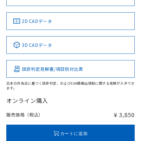
ソフトウェアの使用条件
LR型式承認
DNV型式承認
BV型式承認
KR型式承
（イギリス
（ノルウェー
（フランス
（韓国
船舶規格）
船舶規格）
船舶規格）
船舶規格
中国 RoHS
注意事項・凡例
2D CADデータ
No
No
No
No
中国 RoHS表
※1 ※2
3D CADデータ
この製品の規格認証/適合状況ページへ
Pb
Hg
Cd
Cr(VI)
その他の認証はこちらのページからご検索ください
該非判定見解書/項目別対比表
X
O
O
O
日本の外為法に基づく該非判定、およびEAR再輸出規制に関する見解が入手でき
ます。
"対応済み"や非含有の記載がされた商品であっても、流通
在庫等で未対応品が混在する可能性があります。
オンライン購入
非含有品が必要な際は、弊社営業部門もしくは販売店へお
問い合わせください。
¥ 3,850
販売価格（税込）
この製品のRoHS/REACH対応状況ページへ
カートに追加