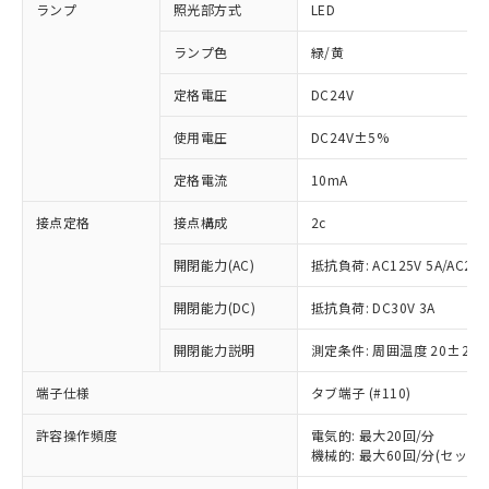
ランプ
照光部方式
LED
ランプ色
緑/黄
定格電圧
DC24V
使用電圧
DC24V±5%
定格電流
10mA
接点定格
接点構成
2c
開閉能力(AC)
抵抗負荷: AC125V 5A/AC250
開閉能力(DC)
抵抗負荷: DC30V 3A
開閉能力説明
測定条件: 周囲温度 20±2℃
端子仕様
タブ端子 (#110)
許容操作頻度
電気的: 最大20回/分
機械的: 最大60回/分(セット
※1 対応状況