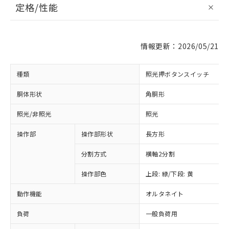
定格/性能
情報更新：2026/05/21
種類
照光押ボタンスイッチ
胴体形状
角胴形
照光/非照光
照光
操作部
操作部形状
長方形
分割方式
横軸2分割
操作部色
上段: 緑/下段: 黄
動作機能
オルタネイト
負荷
一般負荷用