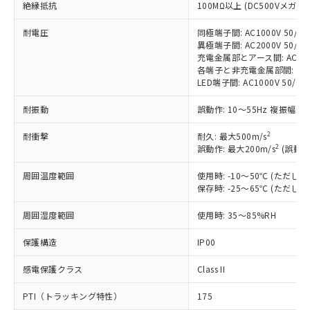
絶縁抵抗
100MΩ以上 (DC500Vメガ)
対応済み：EU RoHS指令（10物質）の
耐電圧
同極端子間: AC1000V 50/60H
非含有に対応した製品が提供可能な商品で
異極端子間: AC2000V 50/60H
す。
充電金属部とアース間: AC2000V
対応予定：EU RoHS指令（10物質）の非含
各端子と非充電金属部間: AC200
ご利用条件
有に対応した製品に切り替える予定のある
LED端子間: AC1000V 50/
商品です。
対応予定なし：EU RoHS指令（10物質）の
耐振動
誤動作: 10～55Hz 複振幅 1
以下の条件をお読みいただき、同意のうえ
非含有に非対応の商品で、対応品を出す予
ご利用ください。
2
耐衝撃
定はありません。
耐久: 最大500m/s
2
誤動作: 最大200m/s
(誤動作
調査・確認中：EU RoHS指令（10物質）の
本サービスは、当社制御機器事業取扱
※1 中国RoHS○×表
非含有の対応状況を調査中または確認中の
商品の当社在庫状況および標準価格
周囲温度範囲
使用時: -10～50℃ (ただ
商品です。
(税抜)を提供させていただくもので
保存時: -25～65℃ (ただ
「○」：最大均質材料含有率が中国RoHSの
非該当品：ライセンス料など無形物で、有
す。
基準値以下であることを示します。
害物質有無と関係のない商品です。
周囲湿度範囲
使用時: 35～85%RH
当社制御機器事業取扱商品の中には、
「×」：最大均質材料含有率が中国RoHSの
仕入先様の事情により、非含有部品として
本サービスの対象外となる商品もある
基準値を超えていることを示します。
いたものが、含有品と判明した場合などや
当社は、これら貴社製品のうち、外国
保護構造
IP00
ことをご了承ください。
「－」：未確認です。当社販売部門へお問
むを得ず変更することがあります。
為替および外国貿易法に定める商品
在庫状況および標準価格照会結果は、
い合わせください。
感電保護クラス
Class II
（以下｢規制貨物等」という）を輸出
記載している更新日時点での社内デー
*EU RoHS指令（10物質）：
または国外への提供する場合は、日本
記
タに基づき作成されるものであり、閲
説明
鉛(Pb) 1000ppm以下、 水銀(Hg) 1000ppm以下、 カド
*中国RoHS10物質の基準値 (GB/T26572)：
PTI（トラッキング特性）
175
国政府の輸出許可(または役務取引許
号
覧された時点での実際の在庫および標
ミウム(Cd) 100ppm以下、
Pb(鉛) :1000ppm、 Hg(水銀) : 1000ppm、 Cd(カドミウ