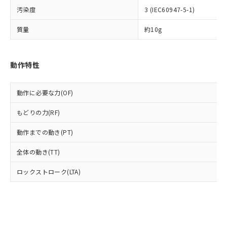
可)を取得するなどの必要な手続きを
六価クロム(Cr(Ⅵ)) 1000ppm以下、ポリ臭化ビフェニル
ム) : 100ppm、
準価格とは異なる場合があることをご
汚染度
3 (IEC60947-5-1)
類(PBB) 1000ppm以下、ポリ臭化ジフェニルエーテル類
Cr(Ⅵ)(六価クロム) : 1000ppm、 PBBs(ポリ臭化ビフェ
とります。
了承ください。
(PBDE) 1000ppm以下、フタル酸ビス(2-エチルヘキシ
○
一定数以上の在庫あり
ニル類) : 1000ppm、 PBDEs(ポリ臭化ジフェニルエーテ
当社は規制貨物を破棄する場合は、完
ル) (DEHP)(別名：DOP) 1000ppm以下、フタル酸ブチ
正式な納期状況および標準価格はお客
ル類) : 1000ppm、
質量
約10g
ルベンジル（BBP） 1000ppm以下、フタル酸ジブチル
全に破砕するなど、違法に輸出されな
DBP(フタル酸ジブチル) : 1000ppm、 DIBP(フタル酸ジ
様のお取引先、またはお客様担当のオ
（DBP） 1000ppm以下、フタル酸ジイソブチル
イソブチル) : 1000ppm、 BBP(フタル酸ブチルベンジ
△
一定数には満たないが在庫あり
いよう必要な手段を講じます。
ムロン制御機器販売店・当社販売員に
(DIBP) 1000ppm以下
ル) : 1000ppm、
当社は貴社製品を、核兵器、ミサイ
但し、RoHS指令で産業用監視および制御機器に対する
DEHP(フタル酸ビス(2-エチルヘキシル)) : 1000ppm
ご相談ください。
適用除外項目は除く。
動作特性
ル、化学兵器、生物兵器またはその他
－
在庫なし(最新の在庫状況につ
オムロン制御機器販売店や当社販売拠
フタル酸エステル類の４物質については閾値を超える意
武器並びにこれらの製造装置等に一切
いては、お客様のお取引先、ま
図的な使用がないことを確認しています。
点は「
販売ネットワーク
」をご確認
※2 環境保護使用期限
使用いたしません。
たはお客様担当のオムロン制御
ください。
動作に必要な力(OF)
当社は、貴社製品を第三者に販売する
機器販売店・当社販売員にご確
在庫状況および標準価格結果を当社の
※2 対応予定月
「ｅ」：有害物質（10物質）のすべてが基
場合は、上記1、2および3の内容を当
認ください)
事前の承諾なく第三者に漏洩または開
もどりの力(RF)
準値以下であることを示します。
該第三者に通知します。また当社は、
示しないようお願いします。
部品在庫の切り替え状況などにより、予定
「10」：通常の使用状況下において有害物
販売先および販売に係わる関係者が違
動作までの動き(PT)
マイパーツ機能（部品リスト作成サー
空
受注生産機種、また在庫状況の
月が前後することがあります。
質が外部に漏えいし、環境に深刻な影響を
法に輸出するおそれがある場合は、取
ビス）をご利用いただくには、I-Web
白
情報を公開していない機種
及ぼさない年数を意味します。
り引きをいたしません。
全体の動き(TT)
メンバーズにご登録されている必要が
「－」：未確認です。当社販売部門へお問
あります。
い合わせください。
ロックストローク(LTA)
お客様が当ウェブサイト上で当社にご
※3 非含有証明書ダウンロード
登録された部品リストについて、当社
および当社の共同利用者が、当社の製
下記の非含有証明書をダウンロードするこ
品・サービスに関するお客様との取
とができます。
合意する
キャンセル
引・商談に必要な範囲で利用すること