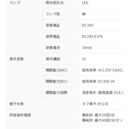
ランプ
照光部方式
LED
ランプ色
緑
定格電圧
DC24V
使用電圧
DC24V±5%
定格電流
10mA
接点定格
接点構成
2c
開閉能力(AC)
抵抗負荷: AC125V 5A/AC250
開閉能力(DC)
抵抗負荷: DC30V 3A
開閉能力説明
測定条件: 周囲温度 20±2℃
端子仕様
タブ端子 (#110)
許容操作頻度
電気的: 最大20回/分
機械的: 最大60回/分(セット
※1 対応状況