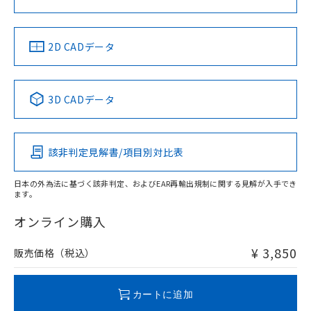
ソフトウェアの使用条件
LR型式承認
DNV型式承認
BV型式承認
KR型式承
（イギリス
（ノルウェー
（フランス
（韓国
船舶規格）
船舶規格）
船舶規格）
船舶規格
中国 RoHS
注意事項・凡例
2D CADデータ
No
No
No
No
中国 RoHS表
※1 ※2
3D CADデータ
この製品の規格認証/適合状況ページへ
Pb
Hg
Cd
Cr(VI)
その他の認証はこちらのページからご検索ください
該非判定見解書/項目別対比表
X
O
O
O
日本の外為法に基づく該非判定、およびEAR再輸出規制に関する見解が入手でき
ます。
"対応済み"や非含有の記載がされた商品であっても、流通
在庫等で未対応品が混在する可能性があります。
オンライン購入
非含有品が必要な際は、弊社営業部門もしくは販売店へお
問い合わせください。
¥ 3,850
販売価格（税込）
この製品のRoHS/REACH対応状況ページへ
カートに追加