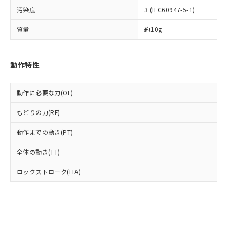
可)を取得するなどの必要な手続きを
六価クロム(Cr(Ⅵ)) 1000ppm以下、ポリ臭化ビフェニル
ム) : 100ppm、
準価格とは異なる場合があることをご
汚染度
3 (IEC60947-5-1)
類(PBB) 1000ppm以下、ポリ臭化ジフェニルエーテル類
Cr(Ⅵ)(六価クロム) : 1000ppm、 PBBs(ポリ臭化ビフェ
とります。
了承ください。
(PBDE) 1000ppm以下、フタル酸ビス(2-エチルヘキシ
○
一定数以上の在庫あり
ニル類) : 1000ppm、 PBDEs(ポリ臭化ジフェニルエーテ
当社は規制貨物を破棄する場合は、完
ル) (DEHP)(別名：DOP) 1000ppm以下、フタル酸ブチ
正式な納期状況および標準価格はお客
ル類) : 1000ppm、
質量
約10g
ルベンジル（BBP） 1000ppm以下、フタル酸ジブチル
全に破砕するなど、違法に輸出されな
DBP(フタル酸ジブチル) : 1000ppm、 DIBP(フタル酸ジ
様のお取引先、またはお客様担当のオ
（DBP） 1000ppm以下、フタル酸ジイソブチル
イソブチル) : 1000ppm、 BBP(フタル酸ブチルベンジ
△
一定数には満たないが在庫あり
いよう必要な手段を講じます。
ムロン制御機器販売店・当社販売員に
(DIBP) 1000ppm以下
ル) : 1000ppm、
当社は貴社製品を、核兵器、ミサイ
但し、RoHS指令で産業用監視および制御機器に対する
DEHP(フタル酸ビス(2-エチルヘキシル)) : 1000ppm
ご相談ください。
適用除外項目は除く。
動作特性
ル、化学兵器、生物兵器またはその他
－
在庫なし(最新の在庫状況につ
オムロン制御機器販売店や当社販売拠
フタル酸エステル類の４物質については閾値を超える意
武器並びにこれらの製造装置等に一切
いては、お客様のお取引先、ま
図的な使用がないことを確認しています。
点は「
販売ネットワーク
」をご確認
※2 環境保護使用期限
使用いたしません。
たはお客様担当のオムロン制御
ください。
動作に必要な力(OF)
当社は、貴社製品を第三者に販売する
機器販売店・当社販売員にご確
在庫状況および標準価格結果を当社の
※2 対応予定月
「ｅ」：有害物質（10物質）のすべてが基
場合は、上記1、2および3の内容を当
認ください)
事前の承諾なく第三者に漏洩または開
もどりの力(RF)
準値以下であることを示します。
該第三者に通知します。また当社は、
示しないようお願いします。
部品在庫の切り替え状況などにより、予定
「10」：通常の使用状況下において有害物
販売先および販売に係わる関係者が違
動作までの動き(PT)
マイパーツ機能（部品リスト作成サー
空
受注生産機種、また在庫状況の
月が前後することがあります。
質が外部に漏えいし、環境に深刻な影響を
法に輸出するおそれがある場合は、取
ビス）をご利用いただくには、I-Web
白
情報を公開していない機種
及ぼさない年数を意味します。
り引きをいたしません。
全体の動き(TT)
メンバーズにご登録されている必要が
「－」：未確認です。当社販売部門へお問
あります。
い合わせください。
ロックストローク(LTA)
お客様が当ウェブサイト上で当社にご
※3 非含有証明書ダウンロード
登録された部品リストについて、当社
および当社の共同利用者が、当社の製
下記の非含有証明書をダウンロードするこ
品・サービスに関するお客様との取
とができます。
合意する
キャンセル
引・商談に必要な範囲で利用すること