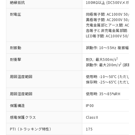
絶縁抵抗
100MΩ以上 (DC500Vメガ)
対応済み：EU RoHS指令（10物質）の
耐電圧
同極端子間: AC1000V 50/60H
非含有に対応した製品が提供可能な商品で
異極端子間: AC2000V 50/60H
す。
充電金属部とアース間: AC2000V
対応予定：EU RoHS指令（10物質）の非含
各端子と非充電金属部間: AC200
ご利用条件
有に対応した製品に切り替える予定のある
LED端子間: AC1000V 50/
商品です。
対応予定なし：EU RoHS指令（10物質）の
耐振動
誤動作: 10～55Hz 複振幅 1
以下の条件をお読みいただき、同意のうえ
非含有に非対応の商品で、対応品を出す予
ご利用ください。
2
耐衝撃
定はありません。
耐久: 最大500m/s
2
誤動作: 最大200m/s
(誤動作
調査・確認中：EU RoHS指令（10物質）の
本サービスは、当社制御機器事業取扱
※1 中国RoHS○×表
非含有の対応状況を調査中または確認中の
商品の当社在庫状況および標準価格
周囲温度範囲
使用時: -10～50℃ (ただ
商品です。
(税抜)を提供させていただくもので
保存時: -25～65℃ (ただ
「○」：最大均質材料含有率が中国RoHSの
非該当品：ライセンス料など無形物で、有
す。
基準値以下であることを示します。
害物質有無と関係のない商品です。
周囲湿度範囲
使用時: 35～85%RH
当社制御機器事業取扱商品の中には、
「×」：最大均質材料含有率が中国RoHSの
仕入先様の事情により、非含有部品として
本サービスの対象外となる商品もある
基準値を超えていることを示します。
いたものが、含有品と判明した場合などや
当社は、これら貴社製品のうち、外国
保護構造
IP00
ことをご了承ください。
「－」：未確認です。当社販売部門へお問
むを得ず変更することがあります。
為替および外国貿易法に定める商品
在庫状況および標準価格照会結果は、
い合わせください。
感電保護クラス
Class II
（以下｢規制貨物等」という）を輸出
記載している更新日時点での社内デー
*EU RoHS指令（10物質）：
または国外への提供する場合は、日本
記
タに基づき作成されるものであり、閲
説明
鉛(Pb) 1000ppm以下、 水銀(Hg) 1000ppm以下、 カド
*中国RoHS10物質の基準値 (GB/T26572)：
PTI（トラッキング特性）
175
国政府の輸出許可(または役務取引許
号
覧された時点での実際の在庫および標
ミウム(Cd) 100ppm以下、
Pb(鉛) :1000ppm、 Hg(水銀) : 1000ppm、 Cd(カドミウ