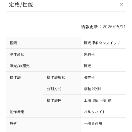
定格/性能
情報更新：2026/05/21
種類
照光押ボタンスイッチ
胴体形状
角胴形
照光/非照光
照光
操作部
操作部形状
長方形
分割方式
横軸2分割
操作部色
上段: 緑/下段: 緑
動作機能
オルタネイト
負荷
一般負荷用