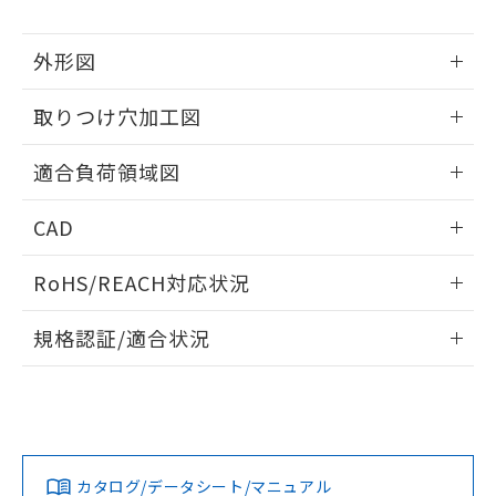
をご了承ください。
EU RoHS指令（10物質）の非含有証明書
※当社の共同利用者とは、
"個人情報
51物質の非含有証明書（当社基準）
の共同利用に関して"
の「1.共同利
外形図
※本証明書は発行日時点で非含有を証明す
用者の範囲」に記載されている法人を
るもので、過去に遡って非含有を証明する
指します。
情報更新：2026/05/21
取りつけ穴加工図
ものではありません。
また、RoHS指令のフタル酸エステル類４
情報更新：2026/05/21
物質の対応では、対応完了までの期間は出
適合負荷領域図
荷製品に未対応品が混在することから備考
欄に対応日を記載しておりました。
情報更新：2026/05/21
CAD
既に当社にて対応品への在庫切替を完了
していることから、特段のことがない限
ログイン/会員登録いただくと、CADデータをダウンロー
り、2022年1月12日より割愛しておりま
RoHS/REACH対応状況
ドすることができます。
す。
情報更新：2026/7/29
規格認証/適合状況
ログイン/会員登録
EU RoHS
注意事項・凡例
UL認証
CSA認証
CEマーキング
No
No
N/A
対応状況
対応予定月
※1
※2
ダウンロードデータをご利用いただく前に、以下を必ずお読
みください。
カタログ/データシート/マニュアル
対応済み