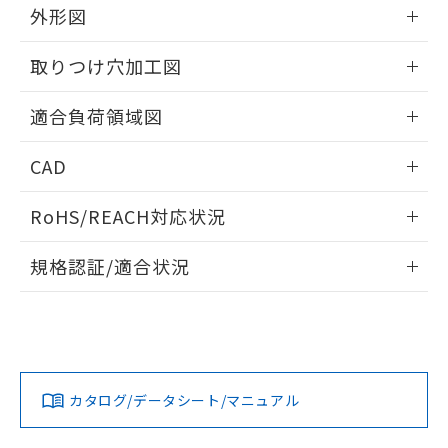
※当社の共同利用者とは、
"個人情報
外形図
51物質の非含有証明書（当社基準）
の共同利用に関して"
の「1.共同利
※本証明書は発行日時点で非含有を証明す
用者の範囲」に記載されている法人を
情報更新：2026/05/21
るもので、過去に遡って非含有を証明する
取りつけ穴加工図
指します。
ものではありません。
情報更新：2026/05/21
また、RoHS指令のフタル酸エステル類４
適合負荷領域図
物質の対応では、対応完了までの期間は出
荷製品に未対応品が混在することから備考
情報更新：2026/05/21
CAD
欄に対応日を記載しておりました。
既に当社にて対応品への在庫切替を完了
ログイン/会員登録いただくと、CADデータをダウンロー
していることから、特段のことがない限
RoHS/REACH対応状況
ドすることができます。
り、2022年1月12日より割愛しておりま
す。
情報更新：2026/7/29
規格認証/適合状況
ログイン/会員登録
EU RoHS
注意事項・凡例
UL認証
CSA認証
CEマーキング
No
No
N/A
対応状況
対応予定月
※1
※2
ダウンロードデータをご利用いただく前に、以下を必ずお読
みください。
カタログ/データシート/マニュアル
対応済み
ソフトウェアの使用条件
LR型式承認
DNV型式承認
BV型式承認
KR型式承