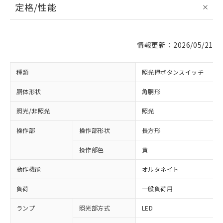
定格/性能
情報更新：2026/05/21
種類
照光押ボタンスイッチ
胴体形状
角胴形
照光/非照光
照光
操作部
操作部形状
長方形
操作部色
黄
動作機能
オルタネイト
負荷
一般負荷用
ランプ
照光部方式
LED