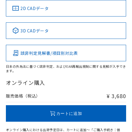
（イギリス
（ノルウェー
（フランス
（韓国
船舶規格）
船舶規格）
船舶規格）
船舶規格
中国 RoHS
注意事項・凡例
2D CADデータ
No
No
No
No
中国 RoHS表
※1 ※2
3D CADデータ
この製品の規格認証/適合状況ページへ
Pb
Hg
Cd
Cr(VI)
その他の認証はこちらのページからご検索ください
該非判定見解書/項目別対比表
O
O
O
O
日本の外為法に基づく該非判定、およびEAR再輸出規制に関する見解が入手でき
ます。
"対応済み"や非含有の記載がされた商品であっても、流通
在庫等で未対応品が混在する可能性があります。
オンライン購入
非含有品が必要な際は、弊社営業部門もしくは販売店へお
問い合わせください。
¥ 3,680
販売価格（税込）
この製品のRoHS/REACH対応状況ページへ
カートに追加
オンライン購入における出荷予定日は、カートに追加～「ご購入手続き：価