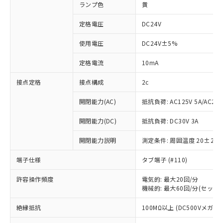
ランプ色
黄
定格電圧
DC24V
使用電圧
DC24V±5%
定格電流
10mA
接点定格
接点構成
2c
開閉能力(AC)
抵抗負荷: AC125V 5A/AC250
開閉能力(DC)
抵抗負荷: DC30V 3A
開閉能力説明
測定条件: 周囲温度 20±2℃
端子仕様
タブ端子 (#110)
許容操作頻度
電気的: 最大20回/分
機械的: 最大60回/分(セット
※1 対応状況
絶縁抵抗
100MΩ以上 (DC500Vメガ)