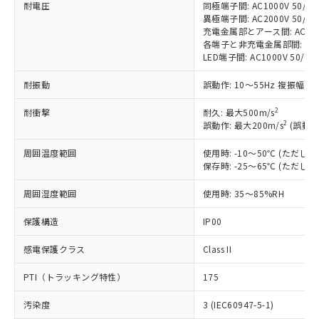
耐電圧
同極端子間: AC1000V 50/60H
対応済み：EU RoHS指令（10物質）の
異極端子間: AC2000V 50/60H
非含有に対応した製品が提供可能な商品で
充電金属部とアース間: AC2000V
す。
各端子と非充電金属部間: AC200
対応予定：EU RoHS指令（10物質）の非含
LED端子間: AC1000V 50/
ご利用条件
有に対応した製品に切り替える予定のある
商品です。
耐振動
誤動作: 10～55Hz 複振幅 1
対応予定なし：EU RoHS指令（10物質）の
以下の条件をお読みいただき、同意のうえ
非含有に非対応の商品で、対応品を出す予
2
耐衝撃
耐久: 最大500m/s
ご利用ください。
2
誤動作: 最大200m/s
(誤動作
定はありません。
調査・確認中：EU RoHS指令（10物質）の
本サービスは、当社制御機器事業取扱
周囲温度範囲
使用時: -10～50℃ (ただ
※1 中国RoHS○×表
非含有の対応状況を調査中または確認中の
商品の当社在庫状況および標準価格
保存時: -25～65℃ (ただ
商品です。
(税抜)を提供させていただくもので
「○」：最大均質材料含有率が中国RoHSの
非該当品：ライセンス料など無形物で、有
す。
周囲湿度範囲
使用時: 35～85%RH
基準値以下であることを示します。
害物質有無と関係のない商品です。
当社制御機器事業取扱商品の中には、
「×」：最大均質材料含有率が中国RoHSの
仕入先様の事情により、非含有部品として
保護構造
IP00
本サービスの対象外となる商品もある
基準値を超えていることを示します。
いたものが、含有品と判明した場合などや
当社は、これら貴社製品のうち、外国
ことをご了承ください。
「－」：未確認です。当社販売部門へお問
むを得ず変更することがあります。
為替および外国貿易法に定める商品
感電保護クラス
Class II
在庫状況および標準価格照会結果は、
い合わせください。
（以下｢規制貨物等」という）を輸出
記載している更新日時点での社内デー
PTI（トラッキング特性）
175
*EU RoHS指令（10物質）：
または国外への提供する場合は、日本
記
タに基づき作成されるものであり、閲
説明
鉛(Pb) 1000ppm以下、 水銀(Hg) 1000ppm以下、 カド
*中国RoHS10物質の基準値 (GB/T26572)：
国政府の輸出許可(または役務取引許
号
覧された時点での実際の在庫および標
ミウム(Cd) 100ppm以下、
Pb(鉛) :1000ppm、 Hg(水銀) : 1000ppm、 Cd(カドミウ
汚染度
3 (IEC60947-5-1)
可)を取得するなどの必要な手続きを
六価クロム(Cr(Ⅵ)) 1000ppm以下、ポリ臭化ビフェニル
ム) : 100ppm、
準価格とは異なる場合があることをご