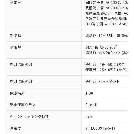
耐電圧
同極端子間: AC1000V 50/60H
非含有に対応した製品が提供可能な商品で
異極端子間: AC2000V 50/60H
す。
充電金属部とアース間: AC2000V
対応予定：EU RoHS指令（10物質）の非含
各端子と非充電金属部間: AC200
ご利用条件
有に対応した製品に切り替える予定のある
LED端子間: AC1000V 50/
商品です。
対応予定なし：EU RoHS指令（10物質）の
耐振動
誤動作: 10～55Hz 複振幅 1
以下の条件をお読みいただき、同意のうえ
非含有に非対応の商品で、対応品を出す予
ご利用ください。
2
耐衝撃
定はありません。
耐久: 最大500m/s
2
誤動作: 最大200m/s
(誤動作
調査・確認中：EU RoHS指令（10物質）の
本サービスは、当社制御機器事業取扱
※1 中国RoHS○×表
非含有の対応状況を調査中または確認中の
商品の当社在庫状況および標準価格
周囲温度範囲
使用時: -10～50℃ (ただ
商品です。
(税抜)を提供させていただくもので
保存時: -25～65℃ (ただ
「○」：最大均質材料含有率が中国RoHSの
非該当品：ライセンス料など無形物で、有
す。
基準値以下であることを示します。
害物質有無と関係のない商品です。
周囲湿度範囲
使用時: 35～85%RH
当社制御機器事業取扱商品の中には、
「×」：最大均質材料含有率が中国RoHSの
仕入先様の事情により、非含有部品として
本サービスの対象外となる商品もある
基準値を超えていることを示します。
いたものが、含有品と判明した場合などや
当社は、これら貴社製品のうち、外国
保護構造
IP00
ことをご了承ください。
「－」：未確認です。当社販売部門へお問
むを得ず変更することがあります。
為替および外国貿易法に定める商品
在庫状況および標準価格照会結果は、
い合わせください。
感電保護クラス
Class II
（以下｢規制貨物等」という）を輸出
記載している更新日時点での社内デー
*EU RoHS指令（10物質）：
または国外への提供する場合は、日本
記
タに基づき作成されるものであり、閲
説明
鉛(Pb) 1000ppm以下、 水銀(Hg) 1000ppm以下、 カド
*中国RoHS10物質の基準値 (GB/T26572)：
PTI（トラッキング特性）
175
国政府の輸出許可(または役務取引許
号
覧された時点での実際の在庫および標
ミウム(Cd) 100ppm以下、
Pb(鉛) :1000ppm、 Hg(水銀) : 1000ppm、 Cd(カドミウ
可)を取得するなどの必要な手続きを
六価クロム(Cr(Ⅵ)) 1000ppm以下、ポリ臭化ビフェニル
ム) : 100ppm、
準価格とは異なる場合があることをご
汚染度
3 (IEC60947-5-1)
類(PBB) 1000ppm以下、ポリ臭化ジフェニルエーテル類
Cr(Ⅵ)(六価クロム) : 1000ppm、 PBBs(ポリ臭化ビフェ
とります。
了承ください。
(PBDE) 1000ppm以下、フタル酸ビス(2-エチルヘキシ
ニル類) : 1000ppm、 PBDEs(ポリ臭化ジフェニルエーテ