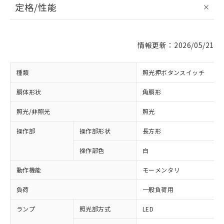
定格/性能
情報更新：2026/05/21
種類
照光押ボタンスイッチ
胴体形状
角胴形
照光/非照光
照光
操作部
操作部形状
長方形
操作部色
白
動作機能
モーメンタリ
負荷
一般負荷用
ランプ
照光部方式
LED