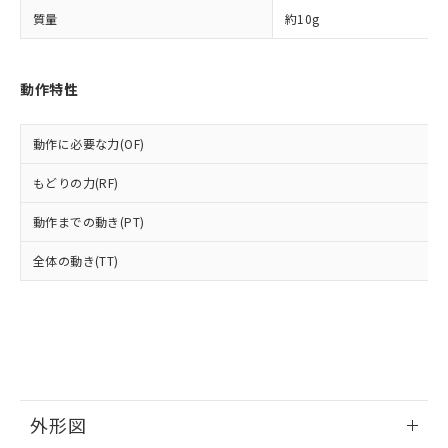
○
一定数以上の在庫あり
当社は規制貨物を破棄する場合は、完
ル) (DEHP)(別名：DOP) 1000ppm以下、フタル酸ブチ
正式な納期状況および標準価格はお客
ル類) : 1000ppm、
質量
約10g
ルベンジル（BBP） 1000ppm以下、フタル酸ジブチル
全に破砕するなど、違法に輸出されな
DBP(フタル酸ジブチル) : 1000ppm、 DIBP(フタル酸ジ
様のお取引先、またはお客様担当のオ
（DBP） 1000ppm以下、フタル酸ジイソブチル
イソブチル) : 1000ppm、 BBP(フタル酸ブチルベンジ
△
一定数には満たないが在庫あり
いよう必要な手段を講じます。
ムロン制御機器販売店・当社販売員に
(DIBP) 1000ppm以下
ル) : 1000ppm、
当社は貴社製品を、核兵器、ミサイ
但し、RoHS指令で産業用監視および制御機器に対する
DEHP(フタル酸ビス(2-エチルヘキシル)) : 1000ppm
ご相談ください。
適用除外項目は除く。
動作特性
ル、化学兵器、生物兵器またはその他
－
在庫なし(最新の在庫状況につ
オムロン制御機器販売店や当社販売拠
フタル酸エステル類の４物質については閾値を超える意
武器並びにこれらの製造装置等に一切
いては、お客様のお取引先、ま
図的な使用がないことを確認しています。
点は「
販売ネットワーク
」をご確認
※2 環境保護使用期限
使用いたしません。
たはお客様担当のオムロン制御
ください。
動作に必要な力(OF)
当社は、貴社製品を第三者に販売する
機器販売店・当社販売員にご確
在庫状況および標準価格結果を当社の
※2 対応予定月
「ｅ」：有害物質（10物質）のすべてが基
場合は、上記1、2および3の内容を当
認ください)
事前の承諾なく第三者に漏洩または開
もどりの力(RF)
準値以下であることを示します。
該第三者に通知します。また当社は、
示しないようお願いします。
部品在庫の切り替え状況などにより、予定
「10」：通常の使用状況下において有害物
販売先および販売に係わる関係者が違
動作までの動き(PT)
マイパーツ機能（部品リスト作成サー
空
受注生産機種、また在庫状況の
月が前後することがあります。
質が外部に漏えいし、環境に深刻な影響を
法に輸出するおそれがある場合は、取
ビス）をご利用いただくには、I-Web
白
情報を公開していない機種
及ぼさない年数を意味します。
り引きをいたしません。
全体の動き(TT)
メンバーズにご登録されている必要が
「－」：未確認です。当社販売部門へお問
あります。
い合わせください。
お客様が当ウェブサイト上で当社にご
※3 非含有証明書ダウンロード
登録された部品リストについて、当社
および当社の共同利用者が、当社の製
下記の非含有証明書をダウンロードするこ
品・サービスに関するお客様との取
とができます。
合意する
キャンセル
引・商談に必要な範囲で利用すること
をご了承ください。
外形図
EU RoHS指令（10物質）の非含有証明書
※当社の共同利用者とは、
"個人情報