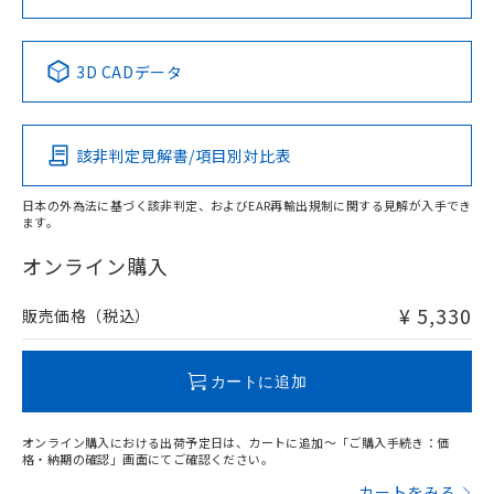
No
No
No
No
中国 RoHS表
※1 ※2
3D CADデータ
この製品の規格認証/適合状況ページへ
Pb
Hg
Cd
Cr(VI)
その他の認証はこちらのページからご検索ください
該非判定見解書/項目別対比表
O
O
O
O
日本の外為法に基づく該非判定、およびEAR再輸出規制に関する見解が入手でき
ます。
"対応済み"や非含有の記載がされた商品であっても、流通
在庫等で未対応品が混在する可能性があります。
オンライン購入
非含有品が必要な際は、弊社営業部門もしくは販売店へお
問い合わせください。
¥ 5,330
販売価格（税込）
この製品のRoHS/REACH対応状況ページへ
カートに追加
オンライン購入における出荷予定日は、カートに追加～「ご購入手続き：価
格・納期の確認」画面にてご確認ください。
カートをみる