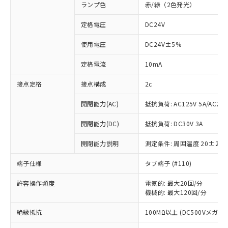
ランプ色
赤/緑（2色発光）
定格電圧
DC24V
使用電圧
DC24V±5%
定格電流
10mA
接点定格
接点構成
2c
開閉能力(AC)
抵抗負荷: AC125V 5A/AC250
開閉能力(DC)
抵抗負荷: DC30V 3A
開閉能力説明
測定条件: 周囲温度 20±2℃
端子仕様
タブ端子 (#110)
許容操作頻度
電気的: 最大20回/分
機械的: 最大120回/分
※1 対応状況
絶縁抵抗
100MΩ以上 (DC500Vメガ)
対応済み：EU RoHS指令（10物質）の