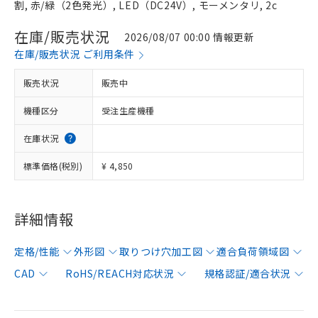
割, 赤/緑（2色発光）, LED（DC24V）, モーメンタリ, 2c
在庫/販売状況
2026/08/07 00:00 情報更新
在庫/販売状況 ご利用条件
販売状況
販売中
機種区分
受注生産機種
在庫状況
標準価格(税別)
¥ 4,850
詳細情報
定格/性能
外形図
取りつけ穴加工図
適合負荷領域図
CAD
RoHS/REACH対応状況
規格認証/適合状況