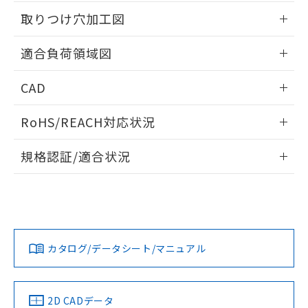
51物質の非含有証明書（当社基準）
の共同利用に関して"
の「1.共同利
情報更新：2026/05/21
※本証明書は発行日時点で非含有を証明す
取りつけ穴加工図
用者の範囲」に記載されている法人を
るもので、過去に遡って非含有を証明する
指します。
ものではありません。
情報更新：2026/05/21
適合負荷領域図
また、RoHS指令のフタル酸エステル類４
物質の対応では、対応完了までの期間は出
情報更新：2026/05/21
CAD
荷製品に未対応品が混在することから備考
欄に対応日を記載しておりました。
ログイン/会員登録いただくと、CADデータをダウンロー
既に当社にて対応品への在庫切替を完了
RoHS/REACH対応状況
ドすることができます。
していることから、特段のことがない限
り、2022年1月12日より割愛しておりま
情報更新：2026/7/29
規格認証/適合状況
す。
ログイン/会員登録
EU RoHS
注意事項・凡例
UL認証
CSA認証
CEマーキング
No
No
N/A
対応状況
対応予定月
※1
※2
ダウンロードデータをご利用いただく前に、以下を必ずお読
みください。
カタログ/データシート/マニュアル
対応済み
ソフトウェアの使用条件
LR型式承認
DNV型式承認
BV型式承認
KR型式承
（イギリス
（ノルウェー
（フランス
（韓国
船舶規格）
船舶規格）
船舶規格）
船舶規格
中国 RoHS
注意事項・凡例
2D CADデータ