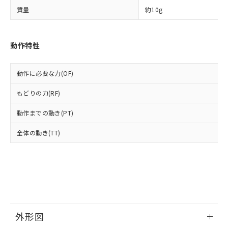
○
一定数以上の在庫あり
当社は規制貨物を破棄する場合は、完
ル) (DEHP)(別名：DOP) 1000ppm以下、フタル酸ブチ
正式な納期状況および標準価格はお客
ル類) : 1000ppm、
質量
約10g
ルベンジル（BBP） 1000ppm以下、フタル酸ジブチル
全に破砕するなど、違法に輸出されな
DBP(フタル酸ジブチル) : 1000ppm、 DIBP(フタル酸ジ
様のお取引先、またはお客様担当のオ
（DBP） 1000ppm以下、フタル酸ジイソブチル
イソブチル) : 1000ppm、 BBP(フタル酸ブチルベンジ
△
一定数には満たないが在庫あり
いよう必要な手段を講じます。
ムロン制御機器販売店・当社販売員に
(DIBP) 1000ppm以下
ル) : 1000ppm、
当社は貴社製品を、核兵器、ミサイ
但し、RoHS指令で産業用監視および制御機器に対する
DEHP(フタル酸ビス(2-エチルヘキシル)) : 1000ppm
ご相談ください。
適用除外項目は除く。
動作特性
ル、化学兵器、生物兵器またはその他
－
在庫なし(最新の在庫状況につ
オムロン制御機器販売店や当社販売拠
フタル酸エステル類の４物質については閾値を超える意
武器並びにこれらの製造装置等に一切
いては、お客様のお取引先、ま
図的な使用がないことを確認しています。
点は「
販売ネットワーク
」をご確認
※2 環境保護使用期限
使用いたしません。
たはお客様担当のオムロン制御
ください。
動作に必要な力(OF)
当社は、貴社製品を第三者に販売する
機器販売店・当社販売員にご確
在庫状況および標準価格結果を当社の
※2 対応予定月
「ｅ」：有害物質（10物質）のすべてが基
場合は、上記1、2および3の内容を当
認ください)
事前の承諾なく第三者に漏洩または開
もどりの力(RF)
準値以下であることを示します。
該第三者に通知します。また当社は、
示しないようお願いします。
部品在庫の切り替え状況などにより、予定
「10」：通常の使用状況下において有害物
販売先および販売に係わる関係者が違
動作までの動き(PT)
マイパーツ機能（部品リスト作成サー
空
受注生産機種、また在庫状況の
月が前後することがあります。
質が外部に漏えいし、環境に深刻な影響を
法に輸出するおそれがある場合は、取
ビス）をご利用いただくには、I-Web
白
情報を公開していない機種
及ぼさない年数を意味します。
り引きをいたしません。
全体の動き(TT)
メンバーズにご登録されている必要が
「－」：未確認です。当社販売部門へお問
あります。
い合わせください。
お客様が当ウェブサイト上で当社にご
※3 非含有証明書ダウンロード
登録された部品リストについて、当社
および当社の共同利用者が、当社の製
下記の非含有証明書をダウンロードするこ
品・サービスに関するお客様との取
とができます。
合意する
キャンセル
引・商談に必要な範囲で利用すること
をご了承ください。
外形図
EU RoHS指令（10物質）の非含有証明書
※当社の共同利用者とは、
"個人情報