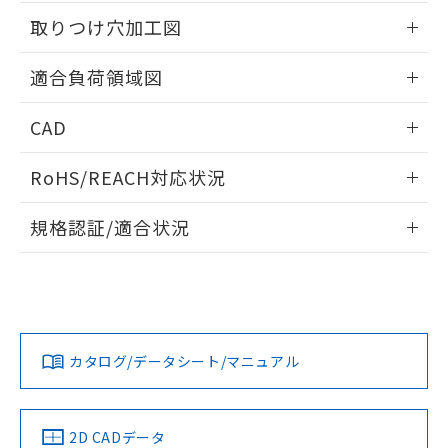
51物質の非含有証明書（当社基準）
の共同利用に関して"
の「1.共同利
情報更新：2026/05/21
※本証明書は発行日時点で非含有を証明す
取りつけ穴加工図
用者の範囲」に記載されている法人を
るもので、過去に遡って非含有を証明する
指します。
ものではありません。
情報更新：2026/05/21
適合負荷領域図
また、RoHS指令のフタル酸エステル類４
物質の対応では、対応完了までの期間は出
情報更新：2026/05/21
CAD
荷製品に未対応品が混在することから備考
欄に対応日を記載しておりました。
ログイン/会員登録いただくと、CADデータをダウンロー
既に当社にて対応品への在庫切替を完了
RoHS/REACH対応状況
ドすることができます。
していることから、特段のことがない限
り、2022年1月12日より割愛しておりま
情報更新：2026/7/29
規格認証/適合状況
す。
ログイン/会員登録
EU RoHS
注意事項・凡例
UL認証
CSA認証
CEマーキング
No
No
N/A
対応状況
対応予定月
※1
※2
ダウンロードデータをご利用いただく前に、以下を必ずお読
みください。
カタログ/データシート/マニュアル
対応済み
ソフトウェアの使用条件
LR型式承認
DNV型式承認
BV型式承認
KR型式承
（イギリス
（ノルウェー
（フランス
（韓国
船舶規格）
船舶規格）
船舶規格）
船舶規格
中国 RoHS
注意事項・凡例
2D CADデータ