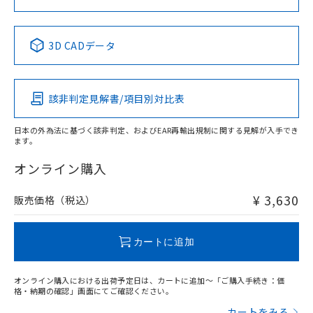
No
No
No
No
中国 RoHS表
※1 ※2
3D CADデータ
この製品の規格認証/適合状況ページへ
Pb
Hg
Cd
Cr(VI)
その他の認証はこちらのページからご検索ください
該非判定見解書/項目別対比表
O
O
O
O
日本の外為法に基づく該非判定、およびEAR再輸出規制に関する見解が入手でき
ます。
"対応済み"や非含有の記載がされた商品であっても、流通
在庫等で未対応品が混在する可能性があります。
オンライン購入
非含有品が必要な際は、弊社営業部門もしくは販売店へお
問い合わせください。
¥ 3,630
販売価格（税込）
この製品のRoHS/REACH対応状況ページへ
カートに追加
オンライン購入における出荷予定日は、カートに追加～「ご購入手続き：価
格・納期の確認」画面にてご確認ください。
カートをみる