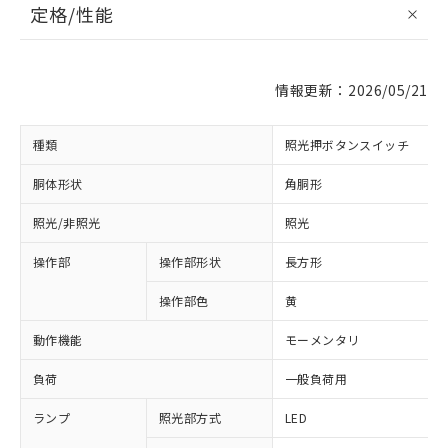
定格/性能
情報更新：2026/05/21
種類
照光押ボタンスイッチ
胴体形状
角胴形
照光/非照光
照光
操作部
操作部形状
長方形
操作部色
黄
動作機能
モーメンタリ
負荷
一般負荷用
ランプ
照光部方式
LED