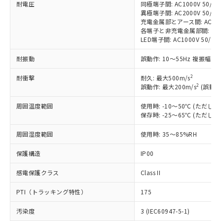
耐電圧
同極端子間: AC1000V 50/60H
非含有に対応した製品が提供可能な商品で
異極端子間: AC2000V 50/60H
す。
充電金属部とアース間: AC2000V
対応予定：EU RoHS指令（10物質）の非含
各端子と非充電金属部間: AC200
ご利用条件
有に対応した製品に切り替える予定のある
LED端子間: AC1000V 50/
商品です。
対応予定なし：EU RoHS指令（10物質）の
耐振動
誤動作: 10～55Hz 複振幅 1
以下の条件をお読みいただき、同意のうえ
非含有に非対応の商品で、対応品を出す予
ご利用ください。
2
耐衝撃
定はありません。
耐久: 最大500m/s
2
誤動作: 最大200m/s
(誤動作
調査・確認中：EU RoHS指令（10物質）の
本サービスは、当社制御機器事業取扱
※1 中国RoHS○×表
非含有の対応状況を調査中または確認中の
商品の当社在庫状況および標準価格
周囲温度範囲
使用時: -10～50℃ (ただ
商品です。
(税抜)を提供させていただくもので
保存時: -25～65℃ (ただ
「○」：最大均質材料含有率が中国RoHSの
非該当品：ライセンス料など無形物で、有
す。
基準値以下であることを示します。
害物質有無と関係のない商品です。
周囲湿度範囲
使用時: 35～85%RH
当社制御機器事業取扱商品の中には、
「×」：最大均質材料含有率が中国RoHSの
仕入先様の事情により、非含有部品として
本サービスの対象外となる商品もある
基準値を超えていることを示します。
いたものが、含有品と判明した場合などや
当社は、これら貴社製品のうち、外国
保護構造
IP00
ことをご了承ください。
「－」：未確認です。当社販売部門へお問
むを得ず変更することがあります。
為替および外国貿易法に定める商品
在庫状況および標準価格照会結果は、
い合わせください。
感電保護クラス
Class II
（以下｢規制貨物等」という）を輸出
記載している更新日時点での社内デー
*EU RoHS指令（10物質）：
または国外への提供する場合は、日本
記
タに基づき作成されるものであり、閲
説明
鉛(Pb) 1000ppm以下、 水銀(Hg) 1000ppm以下、 カド
*中国RoHS10物質の基準値 (GB/T26572)：
PTI（トラッキング特性）
175
国政府の輸出許可(または役務取引許
号
覧された時点での実際の在庫および標
ミウム(Cd) 100ppm以下、
Pb(鉛) :1000ppm、 Hg(水銀) : 1000ppm、 Cd(カドミウ
可)を取得するなどの必要な手続きを
六価クロム(Cr(Ⅵ)) 1000ppm以下、ポリ臭化ビフェニル
ム) : 100ppm、
準価格とは異なる場合があることをご
汚染度
3 (IEC60947-5-1)
類(PBB) 1000ppm以下、ポリ臭化ジフェニルエーテル類
Cr(Ⅵ)(六価クロム) : 1000ppm、 PBBs(ポリ臭化ビフェ
とります。
了承ください。
(PBDE) 1000ppm以下、フタル酸ビス(2-エチルヘキシ
ニル類) : 1000ppm、 PBDEs(ポリ臭化ジフェニルエーテ