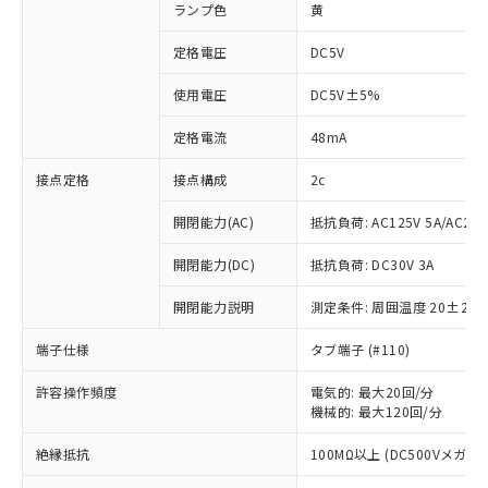
ランプ色
黄
定格電圧
DC5V
使用電圧
DC5V±5%
定格電流
48mA
接点定格
接点構成
2c
開閉能力(AC)
抵抗負荷: AC125V 5A/AC250
開閉能力(DC)
抵抗負荷: DC30V 3A
開閉能力説明
測定条件: 周囲温度 20±2℃
端子仕様
タブ端子 (#110)
許容操作頻度
電気的: 最大20回/分
機械的: 最大120回/分
※1 対応状況
絶縁抵抗
100MΩ以上 (DC500Vメガ)
対応済み：EU RoHS指令（10物質）の