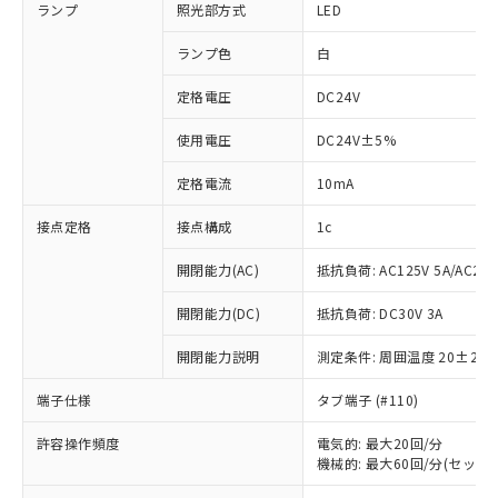
ランプ
照光部方式
LED
ランプ色
白
定格電圧
DC24V
使用電圧
DC24V±5%
定格電流
10mA
接点定格
接点構成
1c
開閉能力(AC)
抵抗負荷: AC125V 5A/AC250
開閉能力(DC)
抵抗負荷: DC30V 3A
開閉能力説明
測定条件: 周囲温度 20±2℃
端子仕様
タブ端子 (#110)
許容操作頻度
電気的: 最大20回/分
※1 対応状況
機械的: 最大60回/分(セット