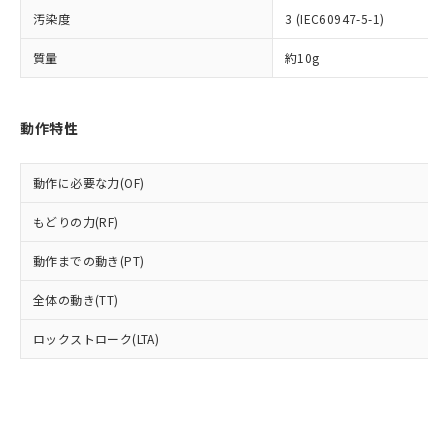
とります。
了承ください。
(PBDE) 1000ppm以下、フタル酸ビス(2-エチルヘキシ
○
一定数以上の在庫あり
ニル類) : 1000ppm、 PBDEs(ポリ臭化ジフェニルエーテ
汚染度
3 (IEC60947-5-1)
当社は規制貨物を破棄する場合は、完
ル) (DEHP)(別名：DOP) 1000ppm以下、フタル酸ブチ
正式な納期状況および標準価格はお客
ル類) : 1000ppm、
ルベンジル（BBP） 1000ppm以下、フタル酸ジブチル
全に破砕するなど、違法に輸出されな
DBP(フタル酸ジブチル) : 1000ppm、 DIBP(フタル酸ジ
様のお取引先、またはお客様担当のオ
（DBP） 1000ppm以下、フタル酸ジイソブチル
質量
約10g
イソブチル) : 1000ppm、 BBP(フタル酸ブチルベンジ
△
一定数には満たないが在庫あり
いよう必要な手段を講じます。
ムロン制御機器販売店・当社販売員に
(DIBP) 1000ppm以下
ル) : 1000ppm、
当社は貴社製品を、核兵器、ミサイ
但し、RoHS指令で産業用監視および制御機器に対する
DEHP(フタル酸ビス(2-エチルヘキシル)) : 1000ppm
ご相談ください。
適用除外項目は除く。
ル、化学兵器、生物兵器またはその他
－
在庫なし(最新の在庫状況につ
オムロン制御機器販売店や当社販売拠
フタル酸エステル類の４物質については閾値を超える意
動作特性
武器並びにこれらの製造装置等に一切
いては、お客様のお取引先、ま
図的な使用がないことを確認しています。
点は「
販売ネットワーク
」をご確認
※2 環境保護使用期限
使用いたしません。
たはお客様担当のオムロン制御
ください。
当社は、貴社製品を第三者に販売する
機器販売店・当社販売員にご確
在庫状況および標準価格結果を当社の
動作に必要な力(OF)
※2 対応予定月
「ｅ」：有害物質（10物質）のすべてが基
場合は、上記1、2および3の内容を当
認ください)
事前の承諾なく第三者に漏洩または開
準値以下であることを示します。
該第三者に通知します。また当社は、
示しないようお願いします。
もどりの力(RF)
部品在庫の切り替え状況などにより、予定
「10」：通常の使用状況下において有害物
販売先および販売に係わる関係者が違
マイパーツ機能（部品リスト作成サー
空
受注生産機種、また在庫状況の
月が前後することがあります。
質が外部に漏えいし、環境に深刻な影響を
法に輸出するおそれがある場合は、取
ビス）をご利用いただくには、I-Web
動作までの動き(PT)
白
情報を公開していない機種
及ぼさない年数を意味します。
り引きをいたしません。
メンバーズにご登録されている必要が
「－」：未確認です。当社販売部門へお問
全体の動き(TT)
あります。
い合わせください。
お客様が当ウェブサイト上で当社にご
※3 非含有証明書ダウンロード
ロックストローク(LTA)
登録された部品リストについて、当社
および当社の共同利用者が、当社の製
下記の非含有証明書をダウンロードするこ
品・サービスに関するお客様との取
とができます。
合意する
キャンセル
引・商談に必要な範囲で利用すること
をご了承ください。
EU RoHS指令（10物質）の非含有証明書