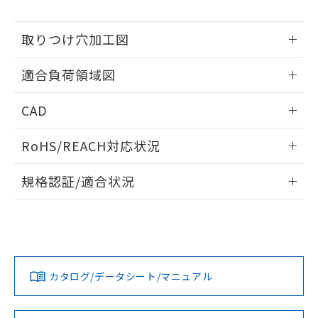
※当社の共同利用者とは、
"個人情報
51物質の非含有証明書（当社基準）
の共同利用に関して"
の「1.共同利
※本証明書は発行日時点で非含有を証明す
用者の範囲」に記載されている法人を
取りつけ穴加工図
るもので、過去に遡って非含有を証明する
指します。
ものではありません。
情報更新：2026/05/21
また、RoHS指令のフタル酸エステル類４
適合負荷領域図
物質の対応では、対応完了までの期間は出
荷製品に未対応品が混在することから備考
情報更新：2026/05/21
CAD
欄に対応日を記載しておりました。
既に当社にて対応品への在庫切替を完了
ログイン/会員登録いただくと、CADデータをダウンロー
RoHS/REACH対応状況
していることから、特段のことがない限
ドすることができます。
り、2022年1月12日より割愛しておりま
情報更新：2026/7/29
す。
規格認証/適合状況
ログイン/会員登録
EU RoHS
注意事項・凡例
UL認証
CSA認証
CEマーキング
No
No
N/A
対応状況
対応予定月
※1
※2
ダウンロードデータをご利用いただく前に、以下を必ずお読
みください。
カタログ/データシート/マニュアル
対応済み
ソフトウェアの使用条件
LR型式承認
DNV型式承認
BV型式承認
KR型式承
（イギリス
（ノルウェー
（フランス
（韓国