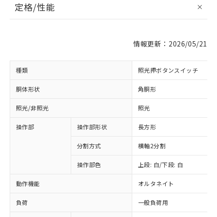
定格/性能
情報更新：2026/05/21
種類
照光押ボタンスイッチ
胴体形状
角胴形
照光/非照光
照光
操作部
操作部形状
長方形
分割方式
横軸2分割
操作部色
上段: 白/下段: 白
動作機能
オルタネイト
負荷
一般負荷用