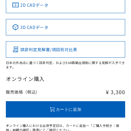
船舶規格）
船舶規格）
船舶規格）
船舶規格
中国 RoHS
注意事項・凡例
2D CADデータ
No
No
No
No
中国 RoHS表
※1 ※2
3D CADデータ
この製品の規格認証/適合状況ページへ
Pb
Hg
Cd
Cr(VI)
その他の認証はこちらのページからご検索ください
該非判定見解書/項目別対比表
X
O
O
O
日本の外為法に基づく該非判定、およびEAR再輸出規制に関する見解が入手でき
ます。
"対応済み"や非含有の記載がされた商品であっても、流通
在庫等で未対応品が混在する可能性があります。
オンライン購入
非含有品が必要な際は、弊社営業部門もしくは販売店へお
問い合わせください。
¥ 3,300
販売価格（税込）
この製品のRoHS/REACH対応状況ページへ
カートに追加
オンライン購入における出荷予定日は、カートに追加～「ご購入手続き：価
格・納期の確認」画面にてご確認ください。