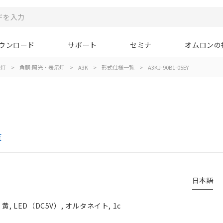
ウンロード
サポート
セミナ
オムロンの
示灯
>
角胴:照光・表示灯
>
A3K
>
形式仕様一覧
>
A3KJ-90B1-05EY
覧
日本語
 LED（DC5V）, オルタネイト, 1c