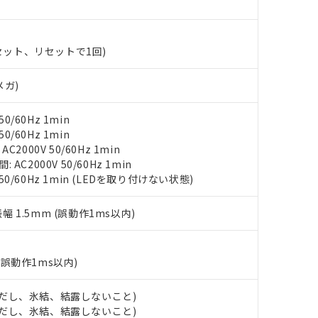
○×表
より、非含有部品としていたものが、含有品と判明した場合などやむ
みいただき、同意のうえご利用ください。
材料含有率が中国RoHSの基準値以下であることを示します。
(セット、リセットで1回)
材料含有率が中国RoHSの基準値を超えていることを示します。
、当社制御機器事業取扱商品の当社在庫状況および標準価格(税抜)
ら貴社製品のうち、外国為替および外国貿易法に定める商品（以下｢
質）：
す。当社販売部門へお問い合わせください。
 水銀(Hg) 1000ppm以下、 カドミウム(Cd) 100ppm以下、
たは国外への提供する場合は、日本国政府の輸出許可(または役務取
000ppm以下、ポリ臭化ビフェニル類(PBB) 1000ppm以下、ポリ臭化ジフェニルエーテル類(P
メガ)
事業取扱商品の中には、本サービスの対象外となる商品もあること
手続きをとります。
キシル) (DEHP)(別名：DOP) 1000ppm以下、フタル酸ブチルベンジル（BBP） 100
(GB/T26572)：
以下、フタル酸ジイソブチル (DIBP) 1000ppm以下
び標準価格照会結果は、記載している更新日時点での社内データに
物を破棄する場合は、完全に破砕するなど、違法に輸出されないよ
(水銀) : 1000ppm、 Cd(カドミウム) : 100ppm、
業用監視および制御機器に対する適用除外項目は除く。
覧された時点での実際の在庫および標準価格とは異なる場合がある
0/60Hz 1min
1000ppm、 PBBs(ポリ臭化ビフェニル類) : 1000ppm、 PBDEs(ポリ臭化ジフェニルエーテル類
物質については閾値を超える意図的な使用がないことを確認しています。
上の在庫あり
 1000ppm、 DIBP(フタル酸ジイソブチル) : 1000ppm、 BBP(フタル酸ブチルベンジル) :
0/60Hz 1min
品を、核兵器、ミサイル、化学兵器、生物兵器またはその他武器並
チルヘキシル)) : 1000ppm
況および標準価格はお客様のお取引先、またはお客様担当のオムロ
2000V 50/60Hz 1min
用いたしません。
ご相談ください。
C2000V 50/60Hz 1min
は満たないが在庫あり
製品を第三者に販売する場合は、上記1、2および3の内容を当該第
機器販売店や当社販売拠点は「
販売ネットワーク
」をご確認くだ
 50/60Hz 1min (LEDを取り付けない状態)
販売先および販売に係わる関係者が違法に輸出するおそれがある場
用期限
び標準価格結果を当社の事前の承諾なく第三者に漏洩または開示し
え状況などにより、予定月が前後することがあります。
(最新の在庫状況については、お客様のお取引先、またはお客様担当
（10物質）のすべてが基準値以下であることを示します。
振幅 1.5mm (誤動作1ms以内)
店・当社販売員にご確認ください)
能（部品リスト作成サービス）をご利用いただくには、I-Webメン
使用状況下において有害物質が外部に漏えいし、環境に深刻な影響を
あります。
機種、また在庫状況の情報を公開していない機種
ェブサイト上で当社にご登録された部品リストについて、当社およ
書ダウンロード
す。当社販売部門へお問い合わせください。
(誤動作1ms以内)
品・サービスに関するお客様との取引・商談に必要な範囲で利用す
合意する
キャンセル
書をダウンロードすることができます。
 (ただし、氷結、結露しないこと)
利用者とは、
"個人情報の共同利用に関して"
の「1.共同利用者の
 (ただし、氷結、結露しないこと)
します。
10物質）の非含有証明書