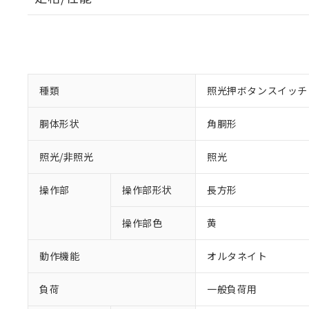
種類
照光押ボタンスイッチ
胴体形状
角胴形
照光/非照光
照光
操作部
操作部形状
長方形
操作部色
黄
動作機能
オルタネイト
負荷
一般負荷用