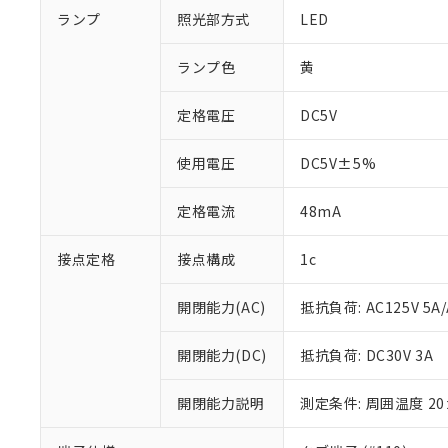
ランプ
照光部方式
LED
ランプ色
黄
定格電圧
DC5V
使用電圧
DC5V±5%
定格電流
48mA
接点定格
接点構成
1c
開閉能力(AC)
抵抗負荷: AC125V 5A/
※1 対応状況
開閉能力(DC)
抵抗負荷: DC30V 3A
対応済み：EU
対応予定：EU R
開閉能力説明
測定条件: 周囲温度 2
対応予定なし：EU
調査・確認中：EU
ご利用条件
非該当品：ライセ