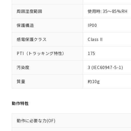
51物質の非含有証
※本証明書は発行
周囲湿度範囲
使用時: 35～85%RH
また、RoHS指
混在することから
保護構造
IP00
既に当社にて対応
り割愛しておりま
感電保護クラス
Class II
PTI（トラッキング特性）
175
汚染度
3 (IEC60947-5-1)
質量
約10g
動作特性
動作に必要な力(OF)