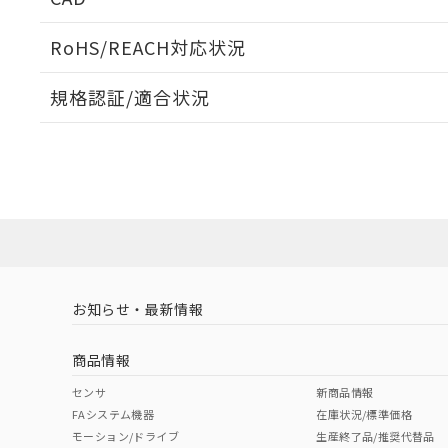
ログイン/会員登録いただくと、CADデータをダウンロ
RoHS/REACH対応状況
規格認証/適合状況
EU RoHS
注意事項・凡例
UL認証
CSA認証
CEマーキング
ダウンロードデータをご利用いただく前に、以下を必ずお読
No
No
N/A
対応状況
対応予定月
※1
※2
ソフトウェアの使用条件
対応済み
LR型式承認
DNV型式承認
BV型式承認
KR
（イギリス
（ノルウェー
（フランス
（
お知らせ・最新情報
中国 RoHS
注意事項・凡例
船舶規格）
船舶規格）
船舶規格）
船
商品情報
No
No
No
No
中国 RoHS表
※1 ※2
センサ
新商品情報
FAシステム機器
在庫状況/標準価格
Pb
Hg
Cd
Cr(V
モーション/ドライブ
生産終了品/推奨代替品