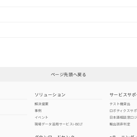
ードすることができます。
情報更新：
ログイン/会員登録
CCC認証
電波法
みください。
Yes
N/A
非含有証明書
※3
ページ先頭へ戻る
ダウンロードはこちら
型式承認
NK型式承認
ABS型式承認
韓国
（日本
（アメリカ
ソリューション
サービスサポ
舶規格）
船舶規格）
船舶規格）
解決提案
テスト機貸出
事例
ロボティクスサ
No
No
イベント
日本語相談窓口
現場データ活用サービスi-BELT
輸出該非判定
I)
PBBs
PBDEs
DBP