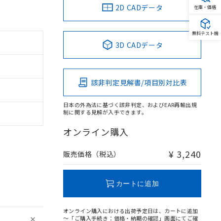
2D CADデータ
在庫・価格
無料テスト機
3D CADデータ
該非判定見解書/項目別対比表
日本の外為法に基づく該非判定、およびEAR再輸出規
制に関する見解が入手できます。
オンライン購入
¥ 3,240
販売価格（税込）
カートに追加
オンライン購入における出荷予定日は、カートに追加
～「ご購入手続き：価格・納期の確認」画面にてご確