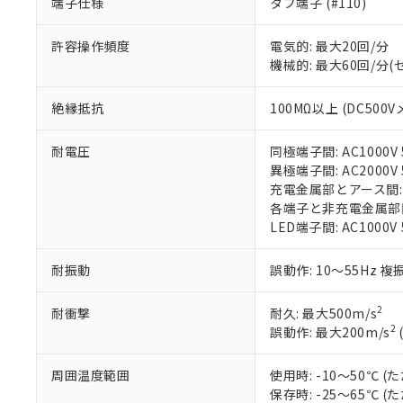
端子仕様
タブ端子 (#110)
※1 中国RoHS
仕入先様の事情に
があります。
以下の条件をお読
許容操作頻度
電気的: 最大20回/分
「○」：最大均質
機械的: 最大60回/分
「×」：最大均質
本サービスは
当社は、これ
*EU RoHS指令（10物
「－」：未確認で
鉛(Pb) 1000ppm以下、
くものです。
う）を輸出ま
記
説明
六価クロム(Cr(Ⅵ)) 1
絶縁抵抗
100MΩ以上 (DC500V
当社制御機器
などの必要な
フタル酸ビス(2-エチルヘ
号
*中国RoHS10物質の基準値 
ル（DBP） 1000ppm
在庫状況およ
当社は規制貨
Pb(鉛) :1000ppm、 Hg
但し、RoHS指令で産
のであり、閲
耐電圧
同極端子間: AC1000V 5
ます。
Cr(Ⅵ)(六価クロム) : 
フタル酸エステル類の４
○
一定数以
DBP(フタル酸ジブチル) :
い。
異極端子間: AC2000V 5
当社は貴社製
DEHP(フタル酸ビス(2-エ
正式な納期状
充電金属部とアース間: AC
置等に一切使
当社販売員に
※2 対応予定月
各端子と非充電金属部間: A
△
一定数に
当社は、貴社
オムロン制御
LED端子間: AC1000V
また当社は、
※2 環境保護使
在庫状況およ
部品在庫の切り替
たしません。
－
在庫なし
す。
「ｅ」：有害物質
耐振動
誤動作: 10～55Hz 複
機器販売
マイパーツ機
「10」：通常の
ている必要が
味します。
2
耐衝撃
耐久: 最大500m/s
空
受注生産
お客様が当ウ
※3 非含有証明
「－」：未確認で
2
誤動作: 最大200m/s
白
が、当社の製
さい。
下記の非含有証明
周囲温度範囲
使用時: -10～50℃
※当社の共同
保存時: -25～65℃
いる法人を指
EU RoHS指令（