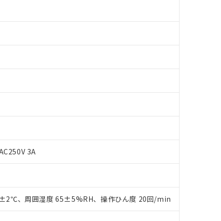
AC250V 3A
 RoHS指令（10物質）の非含有に対応した製品が提供可能な商品です
oHS指令（10物質）の非含有に対応した製品に切り替える予定のある
0±2℃、周囲湿度 65±5%RH、操作ひん度 20回/min
 RoHS指令（10物質）の非含有に非対応の商品で、対応品を出す予
 RoHS指令（10物質）の非含有の対応状況を調査中または確認中の
ンス料など無形物で、有害物質有無と関係のない商品です。