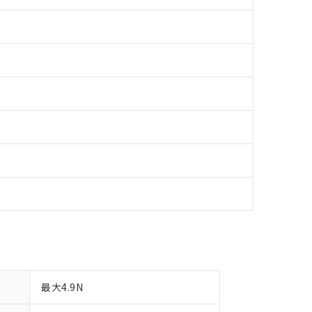
明書（当社基準）
日時点で非含有を証明するもので、過去に遡って非含有を証明するも
令のフタル酸エステル類４物質の対応では、対応完了までの期間は出
備考欄に対応日を記載しておりました。
品への在庫切替を完了していることから、特段のことがない限り、20
す。
最大4.9N