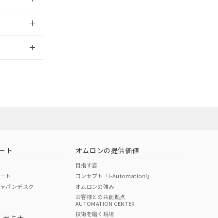
2026/7/29
ート
オムロンの提供価値
目指す姿
ポート
コンセプト「i-Automation!」
ジャパンデスク
オムロンの強み
お客様との共創拠点
AUTOMATION CENTER
DIBP
BBP
DEHP
環境保護
技術を磨く現場