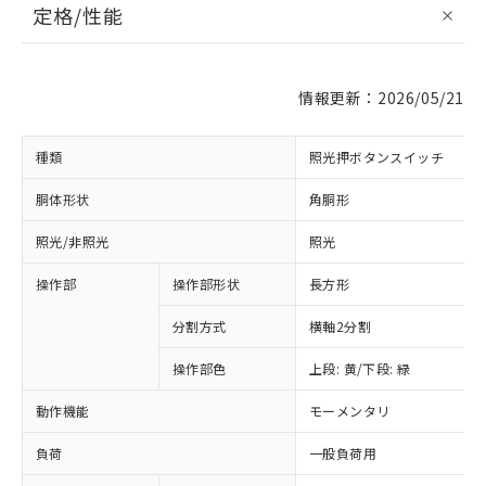
定格/性能
情報更新：2026/05/21
種類
照光押ボタンスイッチ
胴体形状
角胴形
照光/非照光
照光
操作部
操作部形状
長方形
分割方式
横軸2分割
操作部色
上段: 黄/下段: 緑
動作機能
モーメンタリ
負荷
一般負荷用