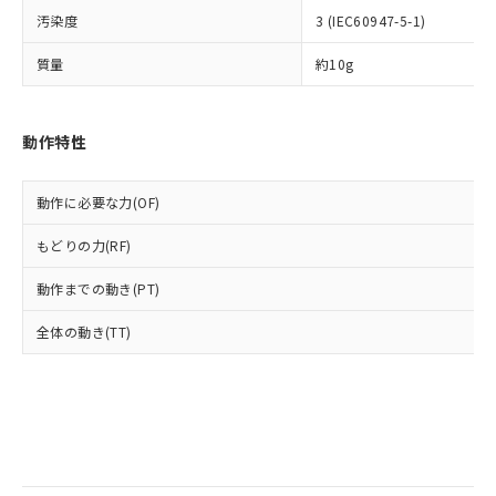
当社は規制貨物を破棄する場合は、完
ル) (DEHP)(別名：DOP) 1000ppm以下、フタル酸ブチ
正式な納期状況および標準価格はお客
ル類) : 1000ppm、
汚染度
3 (IEC60947-5-1)
ルベンジル（BBP） 1000ppm以下、フタル酸ジブチル
全に破砕するなど、違法に輸出されな
DBP(フタル酸ジブチル) : 1000ppm、 DIBP(フタル酸ジ
様のお取引先、またはお客様担当のオ
（DBP） 1000ppm以下、フタル酸ジイソブチル
イソブチル) : 1000ppm、 BBP(フタル酸ブチルベンジ
△
一定数には満たないが在庫あり
いよう必要な手段を講じます。
ムロン制御機器販売店・当社販売員に
(DIBP) 1000ppm以下
ル) : 1000ppm、
質量
約10g
当社は貴社製品を、核兵器、ミサイ
但し、RoHS指令で産業用監視および制御機器に対する
DEHP(フタル酸ビス(2-エチルヘキシル)) : 1000ppm
ご相談ください。
適用除外項目は除く。
ル、化学兵器、生物兵器またはその他
－
在庫なし(最新の在庫状況につ
オムロン制御機器販売店や当社販売拠
フタル酸エステル類の４物質については閾値を超える意
武器並びにこれらの製造装置等に一切
いては、お客様のお取引先、ま
図的な使用がないことを確認しています。
点は「
販売ネットワーク
」をご確認
※2 環境保護使用期限
動作特性
使用いたしません。
たはお客様担当のオムロン制御
ください。
当社は、貴社製品を第三者に販売する
機器販売店・当社販売員にご確
在庫状況および標準価格結果を当社の
※2 対応予定月
「ｅ」：有害物質（10物質）のすべてが基
場合は、上記1、2および3の内容を当
認ください)
事前の承諾なく第三者に漏洩または開
動作に必要な力(OF)
準値以下であることを示します。
該第三者に通知します。また当社は、
示しないようお願いします。
部品在庫の切り替え状況などにより、予定
「10」：通常の使用状況下において有害物
販売先および販売に係わる関係者が違
マイパーツ機能（部品リスト作成サー
空
受注生産機種、また在庫状況の
もどりの力(RF)
月が前後することがあります。
質が外部に漏えいし、環境に深刻な影響を
法に輸出するおそれがある場合は、取
ビス）をご利用いただくには、I-Web
白
情報を公開していない機種
及ぼさない年数を意味します。
り引きをいたしません。
メンバーズにご登録されている必要が
動作までの動き(PT)
「－」：未確認です。当社販売部門へお問
あります。
い合わせください。
全体の動き(TT)
お客様が当ウェブサイト上で当社にご
※3 非含有証明書ダウンロード
登録された部品リストについて、当社
および当社の共同利用者が、当社の製
下記の非含有証明書をダウンロードするこ
品・サービスに関するお客様との取
とができます。
合意する
キャンセル
引・商談に必要な範囲で利用すること
をご了承ください。
EU RoHS指令（10物質）の非含有証明書
※当社の共同利用者とは、
"個人情報
51物質の非含有証明書（当社基準）