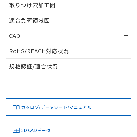
の共同利用に関して"
の「1.共同利
取りつけ穴加工図
※本証明書は発行日時点で非含有を証明す
用者の範囲」に記載されている法人を
るもので、過去に遡って非含有を証明する
指します。
情報更新：2026/05/21
ものではありません。
適合負荷領域図
また、RoHS指令のフタル酸エステル類４
物質の対応では、対応完了までの期間は出
情報更新：2026/05/21
CAD
荷製品に未対応品が混在することから備考
欄に対応日を記載しておりました。
ログイン/会員登録いただくと、CADデータをダウンロー
既に当社にて対応品への在庫切替を完了
RoHS/REACH対応状況
ドすることができます。
していることから、特段のことがない限
情報更新：2026/7/29
り、2022年1月12日より割愛しておりま
規格認証/適合状況
す。
ログイン/会員登録
EU RoHS
注意事項・凡例
UL認証
CSA認証
CEマーキング
No
No
N/A
対応状況
対応予定月
※1
※2
ダウンロードデータをご利用いただく前に、以下を必ずお読
みください。
カタログ/データシート/マニュアル
対応済み
ソフトウェアの使用条件
LR型式承認
DNV型式承認
BV型式承認
KR型式承
（イギリス
（ノルウェー
（フランス
（韓国
船舶規格）
船舶規格）
船舶規格）
船舶規格
中国 RoHS
注意事項・凡例
2D CADデータ