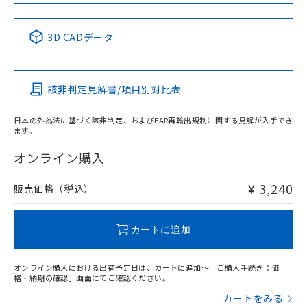
No
No
No
No
中国 RoHS表
※1 ※2
3D CADデータ
この製品の規格認証/適合状況ページへ
Pb
Hg
Cd
Cr(VI)
その他の認証はこちらのページからご検索ください
該非判定見解書/項目別対比表
X
O
O
O
日本の外為法に基づく該非判定、およびEAR再輸出規制に関する見解が入手でき
ます。
"対応済み"や非含有の記載がされた商品であっても、流通
在庫等で未対応品が混在する可能性があります。
オンライン購入
非含有品が必要な際は、弊社営業部門もしくは販売店へお
問い合わせください。
¥ 3,240
販売価格（税込）
この製品のRoHS/REACH対応状況ページへ
カートに追加
オンライン購入における出荷予定日は、カートに追加～「ご購入手続き：価
格・納期の確認」画面にてご確認ください。
カートをみる