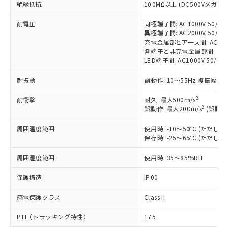
非含有に対応した製品が提供可能な商品で
絶縁抵抗
100MΩ以上 (DC500Vメガ)
す。
耐電圧
同極端子間: AC1000V 50/60H
対応予定：EU RoHS指令（10物質）の非含
ご利用条件
異極端子間: AC2000V 50/60H
有に対応した製品に切り替える予定のある
充電金属部とアース間: AC2000V
商品です。
各端子と非充電金属部間: AC200
対応予定なし：EU RoHS指令（10物質）の
LED端子間: AC1000V 50/
以下の条件をお読みいただき、同意のうえ
非含有に非対応の商品で、対応品を出す予
ご利用ください。
定はありません。
耐振動
誤動作: 10～55Hz 複振幅 1
調査・確認中：EU RoHS指令（10物質）の
本サービスは、当社制御機器事業取扱
※1 中国RoHS○×表
非含有の対応状況を調査中または確認中の
2
耐衝撃
耐久: 最大500m/s
商品の当社在庫状況および標準価格
2
誤動作: 最大200m/s
(誤動作
商品です。
(税抜)を提供させていただくもので
「○」：最大均質材料含有率が中国RoHSの
非該当品：ライセンス料など無形物で、有
す。
周囲温度範囲
使用時: -10～50℃ (ただ
基準値以下であることを示します。
害物質有無と関係のない商品です。
当社制御機器事業取扱商品の中には、
保存時: -25～65℃ (ただ
「×」：最大均質材料含有率が中国RoHSの
仕入先様の事情により、非含有部品として
本サービスの対象外となる商品もある
基準値を超えていることを示します。
いたものが、含有品と判明した場合などや
当社は、これら貴社製品のうち、外国
ことをご了承ください。
周囲湿度範囲
使用時: 35～85%RH
「－」：未確認です。当社販売部門へお問
むを得ず変更することがあります。
為替および外国貿易法に定める商品
在庫状況および標準価格照会結果は、
い合わせください。
（以下｢規制貨物等」という）を輸出
保護構造
IP00
記載している更新日時点での社内デー
*EU RoHS指令（10物質）：
または国外への提供する場合は、日本
記
タに基づき作成されるものであり、閲
説明
鉛(Pb) 1000ppm以下、 水銀(Hg) 1000ppm以下、 カド
*中国RoHS10物質の基準値 (GB/T26572)：
国政府の輸出許可(または役務取引許
感電保護クラス
Class II
号
覧された時点での実際の在庫および標
ミウム(Cd) 100ppm以下、
Pb(鉛) :1000ppm、 Hg(水銀) : 1000ppm、 Cd(カドミウ
可)を取得するなどの必要な手続きを
六価クロム(Cr(Ⅵ)) 1000ppm以下、ポリ臭化ビフェニル
ム) : 100ppm、
準価格とは異なる場合があることをご
類(PBB) 1000ppm以下、ポリ臭化ジフェニルエーテル類
Cr(Ⅵ)(六価クロム) : 1000ppm、 PBBs(ポリ臭化ビフェ
PTI（トラッキング特性）
175
とります。
了承ください。
(PBDE) 1000ppm以下、フタル酸ビス(2-エチルヘキシ
○
一定数以上の在庫あり
ニル類) : 1000ppm、 PBDEs(ポリ臭化ジフェニルエーテ