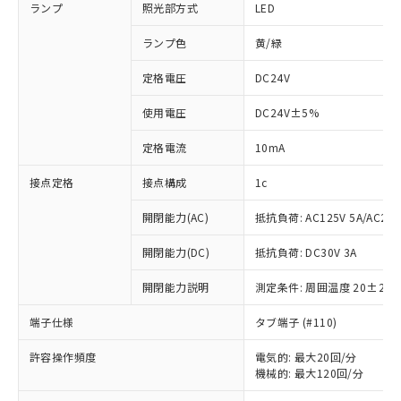
ランプ
照光部方式
LED
ランプ色
黄/緑
定格電圧
DC24V
使用電圧
DC24V±5%
定格電流
10mA
接点定格
接点構成
1c
開閉能力(AC)
抵抗負荷: AC125V 5A/AC250
開閉能力(DC)
抵抗負荷: DC30V 3A
開閉能力説明
測定条件: 周囲温度 20±2℃
端子仕様
タブ端子 (#110)
※1 対応状況
許容操作頻度
電気的: 最大20回/分
機械的: 最大120回/分
対応済み：EU RoHS指令（10物質）の