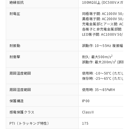
非含有に対応した製品が提供可能な商品で
絶縁抵抗
100MΩ以上 (DC500Vメガ)
す。
耐電圧
同極端子間: AC1000V 50/60H
対応予定：EU RoHS指令（10物質）の非含
ご利用条件
異極端子間: AC2000V 50/60H
有に対応した製品に切り替える予定のある
充電金属部とアース間: AC2000V
商品です。
各端子と非充電金属部間: AC200
対応予定なし：EU RoHS指令（10物質）の
LED端子間: AC1000V 50/
以下の条件をお読みいただき、同意のうえ
非含有に非対応の商品で、対応品を出す予
ご利用ください。
定はありません。
耐振動
誤動作: 10～55Hz 複振幅 1
調査・確認中：EU RoHS指令（10物質）の
本サービスは、当社制御機器事業取扱
※1 中国RoHS○×表
非含有の対応状況を調査中または確認中の
2
耐衝撃
耐久: 最大500m/s
商品の当社在庫状況および標準価格
2
誤動作: 最大200m/s
(誤動作
商品です。
(税抜)を提供させていただくもので
「○」：最大均質材料含有率が中国RoHSの
非該当品：ライセンス料など無形物で、有
す。
周囲温度範囲
使用時: -10～50℃ (ただ
基準値以下であることを示します。
害物質有無と関係のない商品です。
当社制御機器事業取扱商品の中には、
保存時: -25～65℃ (ただ
「×」：最大均質材料含有率が中国RoHSの
仕入先様の事情により、非含有部品として
本サービスの対象外となる商品もある
基準値を超えていることを示します。
いたものが、含有品と判明した場合などや
当社は、これら貴社製品のうち、外国
ことをご了承ください。
周囲湿度範囲
使用時: 35～85%RH
「－」：未確認です。当社販売部門へお問
むを得ず変更することがあります。
為替および外国貿易法に定める商品
在庫状況および標準価格照会結果は、
い合わせください。
（以下｢規制貨物等」という）を輸出
保護構造
IP00
記載している更新日時点での社内デー
*EU RoHS指令（10物質）：
または国外への提供する場合は、日本
記
タに基づき作成されるものであり、閲
説明
鉛(Pb) 1000ppm以下、 水銀(Hg) 1000ppm以下、 カド
*中国RoHS10物質の基準値 (GB/T26572)：
国政府の輸出許可(または役務取引許
感電保護クラス
Class II
号
覧された時点での実際の在庫および標
ミウム(Cd) 100ppm以下、
Pb(鉛) :1000ppm、 Hg(水銀) : 1000ppm、 Cd(カドミウ
可)を取得するなどの必要な手続きを
六価クロム(Cr(Ⅵ)) 1000ppm以下、ポリ臭化ビフェニル
ム) : 100ppm、
準価格とは異なる場合があることをご
類(PBB) 1000ppm以下、ポリ臭化ジフェニルエーテル類
Cr(Ⅵ)(六価クロム) : 1000ppm、 PBBs(ポリ臭化ビフェ
PTI（トラッキング特性）
175
とります。
了承ください。
(PBDE) 1000ppm以下、フタル酸ビス(2-エチルヘキシ
○
一定数以上の在庫あり
ニル類) : 1000ppm、 PBDEs(ポリ臭化ジフェニルエーテ