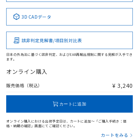
No
No
No
No
中国 RoHS表
※1 ※2
3D CADデータ
この製品の規格認証/適合状況ページへ
Pb
Hg
Cd
Cr(VI)
その他の認証はこちらのページからご検索ください
該非判定見解書/項目別対比表
O
O
O
O
日本の外為法に基づく該非判定、およびEAR再輸出規制に関する見解が入手でき
ます。
"対応済み"や非含有の記載がされた商品であっても、流通
在庫等で未対応品が混在する可能性があります。
オンライン購入
非含有品が必要な際は、弊社営業部門もしくは販売店へお
問い合わせください。
¥ 3,240
販売価格（税込）
この製品のRoHS/REACH対応状況ページへ
カートに追加
オンライン購入における出荷予定日は、カートに追加～「ご購入手続き：価
格・納期の確認」画面にてご確認ください。
カートをみる