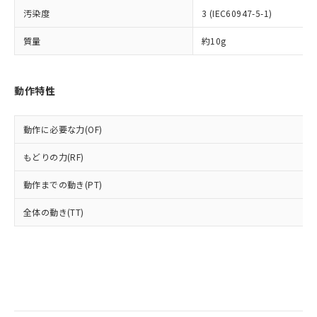
当社は規制貨物を破棄する場合は、完
ル) (DEHP)(別名：DOP) 1000ppm以下、フタル酸ブチ
正式な納期状況および標準価格はお客
ル類) : 1000ppm、
汚染度
3 (IEC60947-5-1)
ルベンジル（BBP） 1000ppm以下、フタル酸ジブチル
全に破砕するなど、違法に輸出されな
DBP(フタル酸ジブチル) : 1000ppm、 DIBP(フタル酸ジ
様のお取引先、またはお客様担当のオ
（DBP） 1000ppm以下、フタル酸ジイソブチル
イソブチル) : 1000ppm、 BBP(フタル酸ブチルベンジ
△
一定数には満たないが在庫あり
いよう必要な手段を講じます。
ムロン制御機器販売店・当社販売員に
(DIBP) 1000ppm以下
ル) : 1000ppm、
質量
約10g
当社は貴社製品を、核兵器、ミサイ
但し、RoHS指令で産業用監視および制御機器に対する
DEHP(フタル酸ビス(2-エチルヘキシル)) : 1000ppm
ご相談ください。
適用除外項目は除く。
ル、化学兵器、生物兵器またはその他
－
在庫なし(最新の在庫状況につ
オムロン制御機器販売店や当社販売拠
フタル酸エステル類の４物質については閾値を超える意
武器並びにこれらの製造装置等に一切
いては、お客様のお取引先、ま
図的な使用がないことを確認しています。
点は「
販売ネットワーク
」をご確認
※2 環境保護使用期限
動作特性
使用いたしません。
たはお客様担当のオムロン制御
ください。
当社は、貴社製品を第三者に販売する
機器販売店・当社販売員にご確
在庫状況および標準価格結果を当社の
※2 対応予定月
「ｅ」：有害物質（10物質）のすべてが基
場合は、上記1、2および3の内容を当
認ください)
事前の承諾なく第三者に漏洩または開
動作に必要な力(OF)
準値以下であることを示します。
該第三者に通知します。また当社は、
示しないようお願いします。
部品在庫の切り替え状況などにより、予定
「10」：通常の使用状況下において有害物
販売先および販売に係わる関係者が違
マイパーツ機能（部品リスト作成サー
空
受注生産機種、また在庫状況の
もどりの力(RF)
月が前後することがあります。
質が外部に漏えいし、環境に深刻な影響を
法に輸出するおそれがある場合は、取
ビス）をご利用いただくには、I-Web
白
情報を公開していない機種
及ぼさない年数を意味します。
り引きをいたしません。
メンバーズにご登録されている必要が
動作までの動き(PT)
「－」：未確認です。当社販売部門へお問
あります。
い合わせください。
全体の動き(TT)
お客様が当ウェブサイト上で当社にご
※3 非含有証明書ダウンロード
登録された部品リストについて、当社
および当社の共同利用者が、当社の製
下記の非含有証明書をダウンロードするこ
品・サービスに関するお客様との取
とができます。
合意する
キャンセル
引・商談に必要な範囲で利用すること
をご了承ください。
EU RoHS指令（10物質）の非含有証明書
※当社の共同利用者とは、
"個人情報
51物質の非含有証明書（当社基準）