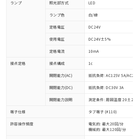
ランプ
照光部方式
LED
ランプ色
白/緑
定格電圧
DC24V
使用電圧
DC24V±5%
定格電流
10mA
接点定格
接点構成
1c
開閉能力(AC)
抵抗負荷: AC125V 5A/AC250
開閉能力(DC)
抵抗負荷: DC30V 3A
開閉能力説明
測定条件: 周囲温度 20±2℃
端子仕様
タブ端子 (#110)
※1 対応状況
許容操作頻度
電気的: 最大20回/分
機械的: 最大120回/分
対応済み：EU RoHS指令（10物質）の