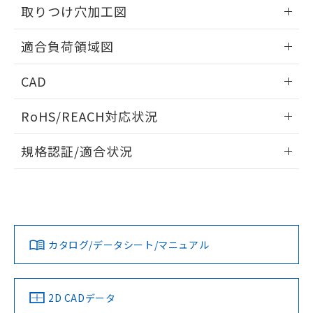
の共同利用に関して"
の「1.共同利
取りつけ穴加工図
※本証明書は発行日時点で非含有を証明す
用者の範囲」に記載されている法人を
るもので、過去に遡って非含有を証明する
指します。
情報更新：2026/05/21
ものではありません。
適合負荷領域図
また、RoHS指令のフタル酸エステル類４
物質の対応では、対応完了までの期間は出
情報更新：2026/05/21
CAD
荷製品に未対応品が混在することから備考
欄に対応日を記載しておりました。
ログイン/会員登録いただくと、CADデータをダウンロー
既に当社にて対応品への在庫切替を完了
RoHS/REACH対応状況
ドすることができます。
していることから、特段のことがない限
情報更新：2026/7/29
り、2022年1月12日より割愛しておりま
規格認証/適合状況
す。
ログイン/会員登録
EU RoHS
注意事項・凡例
UL認証
CSA認証
CEマーキング
No
No
N/A
対応状況
対応予定月
※1
※2
ダウンロードデータをご利用いただく前に、以下を必ずお読
みください。
カタログ/データシート/マニュアル
対応済み
ソフトウェアの使用条件
LR型式承認
DNV型式承認
BV型式承認
KR型式承
（イギリス
（ノルウェー
（フランス
（韓国
船舶規格）
船舶規格）
船舶規格）
船舶規格
中国 RoHS
注意事項・凡例
2D CADデータ