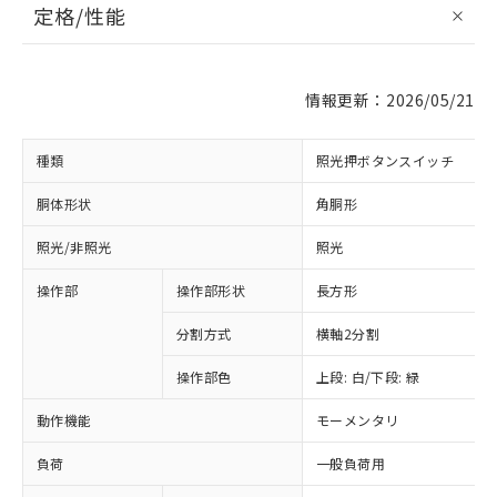
定格/性能
情報更新：2026/05/21
種類
照光押ボタンスイッチ
胴体形状
角胴形
照光/非照光
照光
操作部
操作部形状
長方形
分割方式
横軸2分割
操作部色
上段: 白/下段: 緑
動作機能
モーメンタリ
負荷
一般負荷用