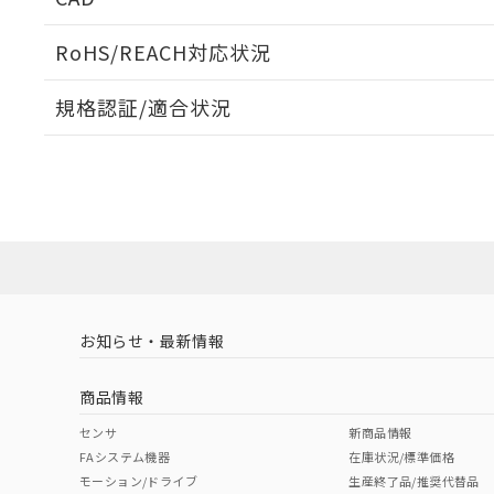
ログイン/会員登録いただくと、CADデータをダウンロ
RoHS/REACH対応状況
規格認証/適合状況
EU RoHS
注意事項・凡例
UL認証
CSA認証
CEマーキング
ダウンロードデータをご利用いただく前に、以下を必ずお読
No
No
N/A
対応状況
対応予定月
※1
※2
ソフトウェアの使用条件
対応済み
LR型式承認
DNV型式承認
BV型式承認
KR
（イギリス
（ノルウェー
（フランス
（
お知らせ・最新情報
中国 RoHS
注意事項・凡例
船舶規格）
船舶規格）
船舶規格）
船
商品情報
No
No
No
No
中国 RoHS表
※1 ※2
センサ
新商品情報
FAシステム機器
在庫状況/標準価格
Pb
Hg
Cd
Cr(V
モーション/ドライブ
生産終了品/推奨代替品