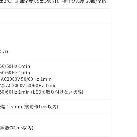
0±2℃、周囲湿度 65±5%RH、操作ひん度 20回/min
○×表
より、非含有部品としていたものが、含有品と判明した場合などやむ
みいただき、同意のうえご利用ください。
材料含有率が中国RoHSの基準値以下であることを示します。
材料含有率が中国RoHSの基準値を超えていることを示します。
、当社制御機器事業取扱商品の当社在庫状況および標準価格(税抜)
ら貴社製品のうち、外国為替および外国貿易法に定める商品（以下｢
質）：
す。当社販売部門へお問い合わせください。
 水銀(Hg) 1000ppm以下、 カドミウム(Cd) 100ppm以下、
たは国外への提供する場合は、日本国政府の輸出許可(または役務取
000ppm以下、ポリ臭化ビフェニル類(PBB) 1000ppm以下、ポリ臭化ジフェニルエーテル類(P
事業取扱商品の中には、本サービスの対象外となる商品もあること
手続きをとります。
キシル) (DEHP)(別名：DOP) 1000ppm以下、フタル酸ブチルベンジル（BBP） 100
(GB/T26572)：
以下、フタル酸ジイソブチル (DIBP) 1000ppm以下
び標準価格照会結果は、記載している更新日時点での社内データに
物を破棄する場合は、完全に破砕するなど、違法に輸出されないよ
(水銀) : 1000ppm、 Cd(カドミウム) : 100ppm、
業用監視および制御機器に対する適用除外項目は除く。
覧された時点での実際の在庫および標準価格とは異なる場合がある
メガ)
1000ppm、 PBBs(ポリ臭化ビフェニル類) : 1000ppm、 PBDEs(ポリ臭化ジフェニルエーテル類
物質については閾値を超える意図的な使用がないことを確認しています。
上の在庫あり
 1000ppm、 DIBP(フタル酸ジイソブチル) : 1000ppm、 BBP(フタル酸ブチルベンジル) :
品を、核兵器、ミサイル、化学兵器、生物兵器またはその他武器並
チルヘキシル)) : 1000ppm
況および標準価格はお客様のお取引先、またはお客様担当のオムロ
用いたしません。
0/60Hz 1min
ご相談ください。
は満たないが在庫あり
製品を第三者に販売する場合は、上記1、2および3の内容を当該第
0/60Hz 1min
機器販売店や当社販売拠点は「
販売ネットワーク
」をご確認くだ
販売先および販売に係わる関係者が違法に輸出するおそれがある場
用期限
2000V 50/60Hz 1min
び標準価格結果を当社の事前の承諾なく第三者に漏洩または開示し
え状況などにより、予定月が前後することがあります。
C2000V 50/60Hz 1min
(最新の在庫状況については、お客様のお取引先、またはお客様担当
（10物質）のすべてが基準値以下であることを示します。
 50/60Hz 1min (LEDを取り付けない状態)
店・当社販売員にご確認ください)
能（部品リスト作成サービス）をご利用いただくには、I-Webメン
使用状況下において有害物質が外部に漏えいし、環境に深刻な影響を
あります。
振幅 1.5mm (誤動作1ms以内)
機種、また在庫状況の情報を公開していない機種
ェブサイト上で当社にご登録された部品リストについて、当社およ
書ダウンロード
す。当社販売部門へお問い合わせください。
品・サービスに関するお客様との取引・商談に必要な範囲で利用す
合意する
キャンセル
書をダウンロードすることができます。
(誤動作1ms以内)
利用者とは、
"個人情報の共同利用に関して"
の「1.共同利用者の
します。
10物質）の非含有証明書