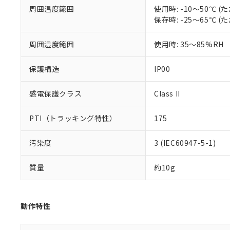
51物質の非含有証
周囲温度範囲
使用時: -10～50℃
※本証明書は発行
保存時: -25～65℃
また、RoHS指
混在することから
周囲湿度範囲
使用時: 35～85%RH
既に当社にて対応
り割愛しておりま
保護構造
IP00
感電保護クラス
Class II
PTI（トラッキング特性）
175
汚染度
3 (IEC60947-5-1)
質量
約10g
動作特性