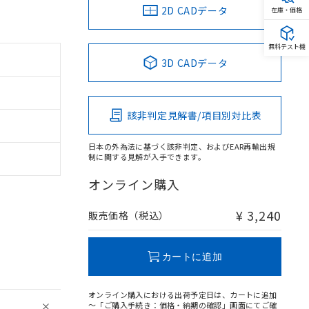
2D CADデータ
在庫・価格
無料テスト機
3D CADデータ
該非判定見解書/項目別対比表
日本の外為法に基づく該非判定、およびEAR再輸出規
制に関する見解が入手できます。
オンライン購入
¥ 3,240
販売価格（税込）
カートに追加
オンライン購入における出荷予定日は、カートに追加
～「ご購入手続き：価格・納期の確認」画面にてご確