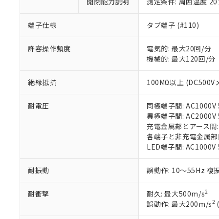
開閉能力説明
測定条件: 周囲温度 2
※1 中国RoHS
仕入先様の事情に
があります。
以下の条件をお読
端子仕様
タブ端子 (#110)
「○」：最大均質
「×」：最大均質
本サービスは
当社は、これ
*EU RoHS指令（10物
「－」：未確認で
許容操作頻度
電気的: 最大20回/分
鉛(Pb) 1000ppm以下、
くものです。
う）を輸出ま
記
説明
六価クロム(Cr(Ⅵ)) 1
機械的: 最大120回/分
当社制御機器
などの必要な
フタル酸ビス(2-エチルヘ
号
*中国RoHS10物質の基準値 
ル（DBP） 1000ppm
在庫状況およ
当社は規制貨
Pb(鉛) :1000ppm、 Hg
但し、RoHS指令で産
のであり、閲
絶縁抵抗
100MΩ以上 (DC500V
ます。
Cr(Ⅵ)(六価クロム) : 
フタル酸エステル類の４
○
一定数以
DBP(フタル酸ジブチル) :
い。
当社は貴社製
DEHP(フタル酸ビス(2-エ
正式な納期状
置等に一切使
耐電圧
同極端子間: AC1000V 5
当社販売員に
※2 対応予定月
△
一定数に
当社は、貴社
異極端子間: AC2000V 5
オムロン制御
また当社は、
※2 環境保護使
充電金属部とアース間: AC
在庫状況およ
部品在庫の切り替
たしません。
各端子と非充電金属部間: A
－
在庫なし
す。
「ｅ」：有害物質
LED端子間: AC1000V
機器販売
マイパーツ機
「10」：通常の
ている必要が
味します。
耐振動
誤動作: 10～55Hz 複
空
受注生産
お客様が当ウ
※3 非含有証明
「－」：未確認で
白
が、当社の製
2
耐衝撃
耐久: 最大500m/s
さい。
下記の非含有証明
2
誤動作: 最大200m/s
※当社の共同
いる法人を指
EU RoHS指令（