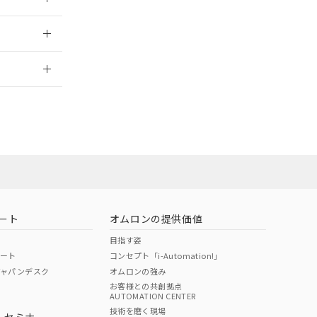
2026/7/29
ート
オムロンの提供価値
目指す姿
ポート
コンセプト「i-Automation!」
ジャパンデスク
オムロンの強み
お客様との共創拠点
AUTOMATION CENTER
DIBP
BBP
DEHP
環境保護
技術を磨く現場