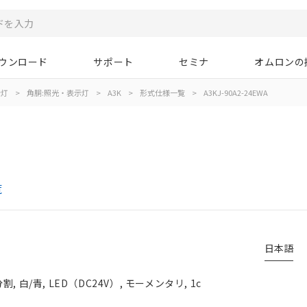
ウンロード
サポート
セミナ
オムロンの
示灯
>
角胴:照光・表示灯
>
A3K
>
形式仕様一覧
>
A3KJ-90A2-24EWA
覧
日本語
白/青, LED（DC24V）, モーメンタリ, 1c