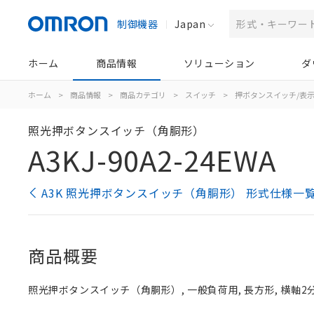
制御機器
Japan
ホーム
商品情報
ソリューション
ダ
ホーム
>
商品情報
>
商品カテゴリ
>
スイッチ
>
押ボタンスイッチ/表
照光押ボタンスイッチ（角胴形）
A3KJ-90A2-24EWA
A3K 照光押ボタンスイッチ（角胴形） 形式仕様一
商品概要
照光押ボタンスイッチ（角胴形）, 一般負荷用, 長方形, 横軸2分割, 