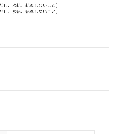
明書（当社基準）
 (ただし、氷結、結露しないこと)
日時点で非含有を証明するもので、過去に遡って非含有を証明するも
 (ただし、氷結、結露しないこと)
令のフタル酸エステル類４物質の対応では、対応完了までの期間は出
備考欄に対応日を記載しておりました。
品への在庫切替を完了していることから、特段のことがない限り、20
す。