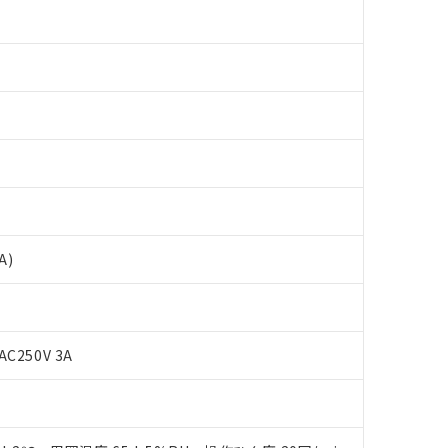
A)
AC250V 3A
 RoHS指令（10物質）の非含有に対応した製品が提供可能な商品です
oHS指令（10物質）の非含有に対応した製品に切り替える予定のある
 RoHS指令（10物質）の非含有に非対応の商品で、対応品を出す予
 RoHS指令（10物質）の非含有の対応状況を調査中または確認中の
ンス料など無形物で、有害物質有無と関係のない商品です。