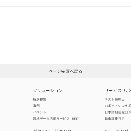
ードすることができます。
情報更新：
ログイン/会員登録
CCC認証
電波法
みください。
Yes
N/A
非含有証明書
※3
ページ先頭へ戻る
ダウンロードはこちら
型式承認
NK型式承認
ABS型式承認
韓国
（日本
（アメリカ
ソリューション
サービスサポ
舶規格）
船舶規格）
船舶規格）
解決提案
テスト機貸出
事例
ロボティクスサ
No
No
イベント
日本語相談窓口
現場データ活用サービスi-BELT
輸出該非判定
I)
PBBs
PBDEs
DBP