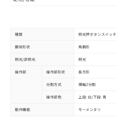
種類
照光押ボタンスイッチ
胴体形状
角胴形
照光/非照光
照光
操作部
操作部形状
長方形
分割方式
横軸2分割
操作部色
上段: 白/下段: 青
動作機能
モーメンタリ