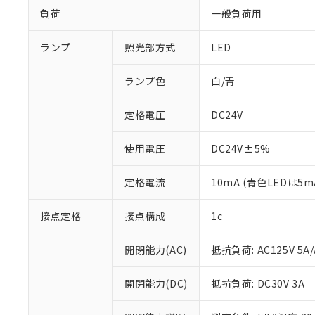
負荷
一般負荷用
ランプ
照光部方式
LED
ランプ色
白/青
定格電圧
DC24V
使用電圧
DC24V±5%
定格電流
10mA (青色LEDは5m
接点定格
接点構成
1c
※1 対応状況
開閉能力(AC)
抵抗負荷: AC125V 5A/
対応済み：EU
対応予定：EU R
開閉能力(DC)
抵抗負荷: DC30V 3A
対応予定なし：EU
調査・確認中：EU
ご利用条件
非該当品：ライセ