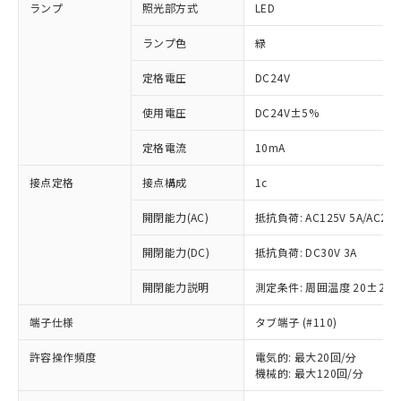
ランプ
照光部方式
LED
ランプ色
緑
定格電圧
DC24V
使用電圧
DC24V±5%
定格電流
10mA
接点定格
接点構成
1c
開閉能力(AC)
抵抗負荷: AC125V 5A/AC250
開閉能力(DC)
抵抗負荷: DC30V 3A
開閉能力説明
測定条件: 周囲温度 20±2℃
端子仕様
タブ端子 (#110)
※1 対応状況
許容操作頻度
電気的: 最大20回/分
機械的: 最大120回/分
対応済み：EU RoHS指令（10物質）の