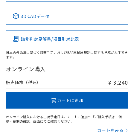
No
No
No
No
中国 RoHS表
※1 ※2
3D CADデータ
この製品の規格認証/適合状況ページへ
Pb
Hg
Cd
Cr(VI)
その他の認証はこちらのページからご検索ください
該非判定見解書/項目別対比表
O
O
O
O
日本の外為法に基づく該非判定、およびEAR再輸出規制に関する見解が入手でき
ます。
"対応済み"や非含有の記載がされた商品であっても、流通
在庫等で未対応品が混在する可能性があります。
オンライン購入
非含有品が必要な際は、弊社営業部門もしくは販売店へお
問い合わせください。
¥ 3,240
販売価格（税込）
この製品のRoHS/REACH対応状況ページへ
カートに追加
オンライン購入における出荷予定日は、カートに追加～「ご購入手続き：価
格・納期の確認」画面にてご確認ください。
カートをみる