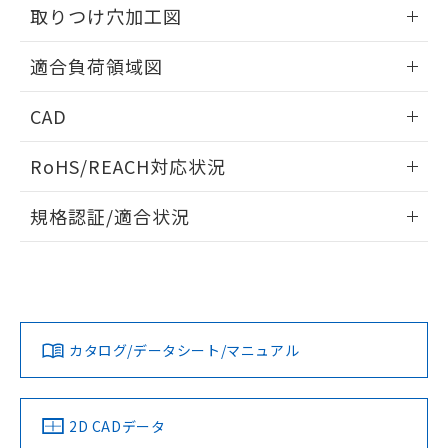
の共同利用に関して"
の「1.共同利
取りつけ穴加工図
※本証明書は発行日時点で非含有を証明す
用者の範囲」に記載されている法人を
るもので、過去に遡って非含有を証明する
指します。
情報更新：2026/05/21
ものではありません。
適合負荷領域図
また、RoHS指令のフタル酸エステル類４
物質の対応では、対応完了までの期間は出
情報更新：2026/05/21
CAD
荷製品に未対応品が混在することから備考
欄に対応日を記載しておりました。
ログイン/会員登録いただくと、CADデータをダウンロー
既に当社にて対応品への在庫切替を完了
RoHS/REACH対応状況
ドすることができます。
していることから、特段のことがない限
情報更新：2026/7/29
り、2022年1月12日より割愛しておりま
規格認証/適合状況
す。
ログイン/会員登録
EU RoHS
注意事項・凡例
UL認証
CSA認証
CEマーキング
No
No
N/A
対応状況
対応予定月
※1
※2
ダウンロードデータをご利用いただく前に、以下を必ずお読
みください。
カタログ/データシート/マニュアル
対応済み
ソフトウェアの使用条件
LR型式承認
DNV型式承認
BV型式承認
KR型式承
（イギリス
（ノルウェー
（フランス
（韓国
船舶規格）
船舶規格）
船舶規格）
船舶規格
中国 RoHS
注意事項・凡例
2D CADデータ