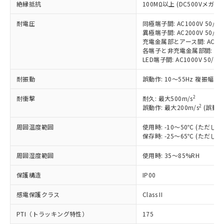
非含有に対応した製品が提供可能な商品で
絶縁抵抗
100MΩ以上 (DC500Vメガ)
す。
耐電圧
同極端子間: AC1000V 50/60H
対応予定：EU RoHS指令（10物質）の非含
ご利用条件
異極端子間: AC2000V 50/60H
有に対応した製品に切り替える予定のある
充電金属部とアース間: AC2000V
商品です。
各端子と非充電金属部間: AC200
対応予定なし：EU RoHS指令（10物質）の
LED端子間: AC1000V 50/
以下の条件をお読みいただき、同意のうえ
非含有に非対応の商品で、対応品を出す予
ご利用ください。
定はありません。
耐振動
誤動作: 10～55Hz 複振幅 1
調査・確認中：EU RoHS指令（10物質）の
本サービスは、当社制御機器事業取扱
※1 中国RoHS○×表
非含有の対応状況を調査中または確認中の
2
耐衝撃
耐久: 最大500m/s
商品の当社在庫状況および標準価格
2
誤動作: 最大200m/s
(誤動作
商品です。
(税抜)を提供させていただくもので
「○」：最大均質材料含有率が中国RoHSの
非該当品：ライセンス料など無形物で、有
す。
周囲温度範囲
使用時: -10～50℃ (ただ
基準値以下であることを示します。
害物質有無と関係のない商品です。
当社制御機器事業取扱商品の中には、
保存時: -25～65℃ (ただ
「×」：最大均質材料含有率が中国RoHSの
仕入先様の事情により、非含有部品として
本サービスの対象外となる商品もある
基準値を超えていることを示します。
いたものが、含有品と判明した場合などや
当社は、これら貴社製品のうち、外国
ことをご了承ください。
周囲湿度範囲
使用時: 35～85%RH
「－」：未確認です。当社販売部門へお問
むを得ず変更することがあります。
為替および外国貿易法に定める商品
在庫状況および標準価格照会結果は、
い合わせください。
（以下｢規制貨物等」という）を輸出
保護構造
IP00
記載している更新日時点での社内デー
*EU RoHS指令（10物質）：
または国外への提供する場合は、日本
記
タに基づき作成されるものであり、閲
説明
鉛(Pb) 1000ppm以下、 水銀(Hg) 1000ppm以下、 カド
*中国RoHS10物質の基準値 (GB/T26572)：
国政府の輸出許可(または役務取引許
感電保護クラス
Class II
号
覧された時点での実際の在庫および標
ミウム(Cd) 100ppm以下、
Pb(鉛) :1000ppm、 Hg(水銀) : 1000ppm、 Cd(カドミウ
可)を取得するなどの必要な手続きを
六価クロム(Cr(Ⅵ)) 1000ppm以下、ポリ臭化ビフェニル
ム) : 100ppm、
準価格とは異なる場合があることをご
類(PBB) 1000ppm以下、ポリ臭化ジフェニルエーテル類
Cr(Ⅵ)(六価クロム) : 1000ppm、 PBBs(ポリ臭化ビフェ
PTI（トラッキング特性）
175
とります。
了承ください。
(PBDE) 1000ppm以下、フタル酸ビス(2-エチルヘキシ
○
一定数以上の在庫あり
ニル類) : 1000ppm、 PBDEs(ポリ臭化ジフェニルエーテ