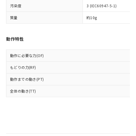
当社は規制貨物を破棄する場合は、完
ル) (DEHP)(別名：DOP) 1000ppm以下、フタル酸ブチ
正式な納期状況および標準価格はお客
ル類) : 1000ppm、
汚染度
3 (IEC60947-5-1)
ルベンジル（BBP） 1000ppm以下、フタル酸ジブチル
全に破砕するなど、違法に輸出されな
DBP(フタル酸ジブチル) : 1000ppm、 DIBP(フタル酸ジ
様のお取引先、またはお客様担当のオ
（DBP） 1000ppm以下、フタル酸ジイソブチル
イソブチル) : 1000ppm、 BBP(フタル酸ブチルベンジ
△
一定数には満たないが在庫あり
いよう必要な手段を講じます。
ムロン制御機器販売店・当社販売員に
(DIBP) 1000ppm以下
ル) : 1000ppm、
質量
約10g
当社は貴社製品を、核兵器、ミサイ
但し、RoHS指令で産業用監視および制御機器に対する
DEHP(フタル酸ビス(2-エチルヘキシル)) : 1000ppm
ご相談ください。
適用除外項目は除く。
ル、化学兵器、生物兵器またはその他
－
在庫なし(最新の在庫状況につ
オムロン制御機器販売店や当社販売拠
フタル酸エステル類の４物質については閾値を超える意
武器並びにこれらの製造装置等に一切
いては、お客様のお取引先、ま
図的な使用がないことを確認しています。
点は「
販売ネットワーク
」をご確認
※2 環境保護使用期限
動作特性
使用いたしません。
たはお客様担当のオムロン制御
ください。
当社は、貴社製品を第三者に販売する
機器販売店・当社販売員にご確
在庫状況および標準価格結果を当社の
※2 対応予定月
「ｅ」：有害物質（10物質）のすべてが基
場合は、上記1、2および3の内容を当
認ください)
事前の承諾なく第三者に漏洩または開
動作に必要な力(OF)
準値以下であることを示します。
該第三者に通知します。また当社は、
示しないようお願いします。
部品在庫の切り替え状況などにより、予定
「10」：通常の使用状況下において有害物
販売先および販売に係わる関係者が違
マイパーツ機能（部品リスト作成サー
空
受注生産機種、また在庫状況の
もどりの力(RF)
月が前後することがあります。
質が外部に漏えいし、環境に深刻な影響を
法に輸出するおそれがある場合は、取
ビス）をご利用いただくには、I-Web
白
情報を公開していない機種
及ぼさない年数を意味します。
り引きをいたしません。
メンバーズにご登録されている必要が
動作までの動き(PT)
「－」：未確認です。当社販売部門へお問
あります。
い合わせください。
全体の動き(TT)
お客様が当ウェブサイト上で当社にご
※3 非含有証明書ダウンロード
登録された部品リストについて、当社
および当社の共同利用者が、当社の製
下記の非含有証明書をダウンロードするこ
品・サービスに関するお客様との取
とができます。
合意する
キャンセル
引・商談に必要な範囲で利用すること
をご了承ください。
EU RoHS指令（10物質）の非含有証明書
※当社の共同利用者とは、
"個人情報
51物質の非含有証明書（当社基準）