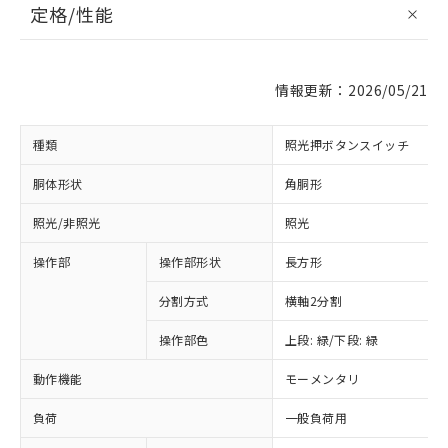
定格/性能
情報更新：2026/05/21
種類
照光押ボタンスイッチ
胴体形状
角胴形
照光/非照光
照光
操作部
操作部形状
長方形
分割方式
横軸2分割
操作部色
上段: 緑/下段: 緑
動作機能
モーメンタリ
負荷
一般負荷用