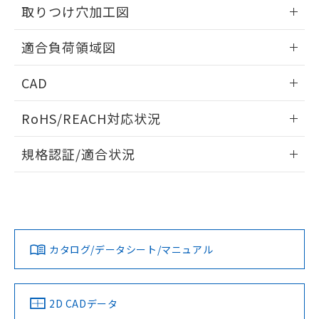
の共同利用に関して"
の「1.共同利
取りつけ穴加工図
※本証明書は発行日時点で非含有を証明す
用者の範囲」に記載されている法人を
るもので、過去に遡って非含有を証明する
指します。
情報更新：2026/05/21
ものではありません。
適合負荷領域図
また、RoHS指令のフタル酸エステル類４
物質の対応では、対応完了までの期間は出
情報更新：2026/05/21
CAD
荷製品に未対応品が混在することから備考
欄に対応日を記載しておりました。
ログイン/会員登録いただくと、CADデータをダウンロー
既に当社にて対応品への在庫切替を完了
RoHS/REACH対応状況
ドすることができます。
していることから、特段のことがない限
情報更新：2026/7/29
り、2022年1月12日より割愛しておりま
規格認証/適合状況
す。
ログイン/会員登録
EU RoHS
注意事項・凡例
UL認証
CSA認証
CEマーキング
No
No
N/A
対応状況
対応予定月
※1
※2
ダウンロードデータをご利用いただく前に、以下を必ずお読
みください。
カタログ/データシート/マニュアル
対応済み
ソフトウェアの使用条件
LR型式承認
DNV型式承認
BV型式承認
KR型式承
（イギリス
（ノルウェー
（フランス
（韓国
船舶規格）
船舶規格）
船舶規格）
船舶規格
中国 RoHS
注意事項・凡例
2D CADデータ