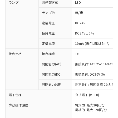
ランプ
照光部方式
LED
ランプ色
緑/青
定格電圧
DC24V
使用電圧
DC24V±5%
定格電流
10mA (青色LEDは5mA)
接点定格
接点構成
1c
開閉能力(AC)
抵抗負荷: AC125V 5A/AC250
開閉能力(DC)
抵抗負荷: DC30V 3A
開閉能力説明
測定条件: 周囲温度 20±2℃
端子仕様
タブ端子 (#110)
※1 対応状況
許容操作頻度
電気的: 最大20回/分
機械的: 最大120回/分
対応済み：EU RoHS指令（10物質）の