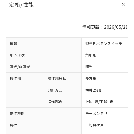
定格/性能
情報更新：2026/05/21
種類
照光押ボタンスイッチ
胴体形状
角胴形
照光/非照光
照光
操作部
操作部形状
長方形
分割方式
横軸2分割
操作部色
上段: 緑/下段: 青
動作機能
モーメンタリ
負荷
一般負荷用