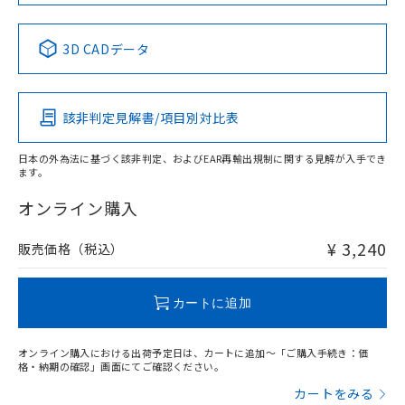
No
No
No
No
中国 RoHS表
※1 ※2
3D CADデータ
この製品の規格認証/適合状況ページへ
Pb
Hg
Cd
Cr(VI)
その他の認証はこちらのページからご検索ください
該非判定見解書/項目別対比表
X
O
O
O
日本の外為法に基づく該非判定、およびEAR再輸出規制に関する見解が入手でき
ます。
"対応済み"や非含有の記載がされた商品であっても、流通
在庫等で未対応品が混在する可能性があります。
オンライン購入
非含有品が必要な際は、弊社営業部門もしくは販売店へお
問い合わせください。
¥ 3,240
販売価格（税込）
この製品のRoHS/REACH対応状況ページへ
カートに追加
オンライン購入における出荷予定日は、カートに追加～「ご購入手続き：価
格・納期の確認」画面にてご確認ください。
カートをみる