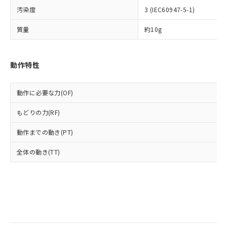
当社は規制貨物を破棄する場合は、完
ル) (DEHP)(別名：DOP) 1000ppm以下、フタル酸ブチ
正式な納期状況および標準価格はお客
ル類) : 1000ppm、
汚染度
3 (IEC60947-5-1)
ルベンジル（BBP） 1000ppm以下、フタル酸ジブチル
全に破砕するなど、違法に輸出されな
DBP(フタル酸ジブチル) : 1000ppm、 DIBP(フタル酸ジ
様のお取引先、またはお客様担当のオ
（DBP） 1000ppm以下、フタル酸ジイソブチル
イソブチル) : 1000ppm、 BBP(フタル酸ブチルベンジ
△
一定数には満たないが在庫あり
いよう必要な手段を講じます。
ムロン制御機器販売店・当社販売員に
(DIBP) 1000ppm以下
ル) : 1000ppm、
質量
約10g
当社は貴社製品を、核兵器、ミサイ
但し、RoHS指令で産業用監視および制御機器に対する
DEHP(フタル酸ビス(2-エチルヘキシル)) : 1000ppm
ご相談ください。
適用除外項目は除く。
ル、化学兵器、生物兵器またはその他
－
在庫なし(最新の在庫状況につ
オムロン制御機器販売店や当社販売拠
フタル酸エステル類の４物質については閾値を超える意
武器並びにこれらの製造装置等に一切
いては、お客様のお取引先、ま
図的な使用がないことを確認しています。
点は「
販売ネットワーク
」をご確認
※2 環境保護使用期限
動作特性
使用いたしません。
たはお客様担当のオムロン制御
ください。
当社は、貴社製品を第三者に販売する
機器販売店・当社販売員にご確
在庫状況および標準価格結果を当社の
※2 対応予定月
「ｅ」：有害物質（10物質）のすべてが基
場合は、上記1、2および3の内容を当
認ください)
事前の承諾なく第三者に漏洩または開
動作に必要な力(OF)
準値以下であることを示します。
該第三者に通知します。また当社は、
示しないようお願いします。
部品在庫の切り替え状況などにより、予定
「10」：通常の使用状況下において有害物
販売先および販売に係わる関係者が違
マイパーツ機能（部品リスト作成サー
空
受注生産機種、また在庫状況の
もどりの力(RF)
月が前後することがあります。
質が外部に漏えいし、環境に深刻な影響を
法に輸出するおそれがある場合は、取
ビス）をご利用いただくには、I-Web
白
情報を公開していない機種
及ぼさない年数を意味します。
り引きをいたしません。
メンバーズにご登録されている必要が
動作までの動き(PT)
「－」：未確認です。当社販売部門へお問
あります。
い合わせください。
全体の動き(TT)
お客様が当ウェブサイト上で当社にご
※3 非含有証明書ダウンロード
登録された部品リストについて、当社
および当社の共同利用者が、当社の製
下記の非含有証明書をダウンロードするこ
品・サービスに関するお客様との取
とができます。
合意する
キャンセル
引・商談に必要な範囲で利用すること
をご了承ください。
EU RoHS指令（10物質）の非含有証明書
※当社の共同利用者とは、
"個人情報
51物質の非含有証明書（当社基準）