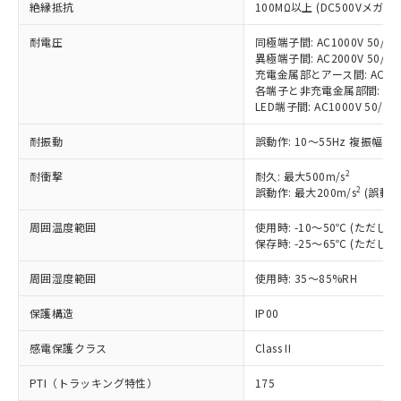
非含有に対応した製品が提供可能な商品で
絶縁抵抗
100MΩ以上 (DC500Vメガ)
す。
耐電圧
同極端子間: AC1000V 50/60H
対応予定：EU RoHS指令（10物質）の非含
ご利用条件
異極端子間: AC2000V 50/60H
有に対応した製品に切り替える予定のある
充電金属部とアース間: AC2000V
商品です。
各端子と非充電金属部間: AC200
対応予定なし：EU RoHS指令（10物質）の
LED端子間: AC1000V 50/
以下の条件をお読みいただき、同意のうえ
非含有に非対応の商品で、対応品を出す予
ご利用ください。
定はありません。
耐振動
誤動作: 10～55Hz 複振幅 1
調査・確認中：EU RoHS指令（10物質）の
本サービスは、当社制御機器事業取扱
※1 中国RoHS○×表
非含有の対応状況を調査中または確認中の
2
耐衝撃
耐久: 最大500m/s
商品の当社在庫状況および標準価格
2
誤動作: 最大200m/s
(誤動作
商品です。
(税抜)を提供させていただくもので
「○」：最大均質材料含有率が中国RoHSの
非該当品：ライセンス料など無形物で、有
す。
周囲温度範囲
使用時: -10～50℃ (ただ
基準値以下であることを示します。
害物質有無と関係のない商品です。
当社制御機器事業取扱商品の中には、
保存時: -25～65℃ (ただ
「×」：最大均質材料含有率が中国RoHSの
仕入先様の事情により、非含有部品として
本サービスの対象外となる商品もある
基準値を超えていることを示します。
いたものが、含有品と判明した場合などや
当社は、これら貴社製品のうち、外国
ことをご了承ください。
周囲湿度範囲
使用時: 35～85%RH
「－」：未確認です。当社販売部門へお問
むを得ず変更することがあります。
為替および外国貿易法に定める商品
在庫状況および標準価格照会結果は、
い合わせください。
（以下｢規制貨物等」という）を輸出
保護構造
IP00
記載している更新日時点での社内デー
*EU RoHS指令（10物質）：
または国外への提供する場合は、日本
記
タに基づき作成されるものであり、閲
説明
鉛(Pb) 1000ppm以下、 水銀(Hg) 1000ppm以下、 カド
*中国RoHS10物質の基準値 (GB/T26572)：
国政府の輸出許可(または役務取引許
感電保護クラス
Class II
号
覧された時点での実際の在庫および標
ミウム(Cd) 100ppm以下、
Pb(鉛) :1000ppm、 Hg(水銀) : 1000ppm、 Cd(カドミウ
可)を取得するなどの必要な手続きを
六価クロム(Cr(Ⅵ)) 1000ppm以下、ポリ臭化ビフェニル
ム) : 100ppm、
準価格とは異なる場合があることをご
類(PBB) 1000ppm以下、ポリ臭化ジフェニルエーテル類
Cr(Ⅵ)(六価クロム) : 1000ppm、 PBBs(ポリ臭化ビフェ
PTI（トラッキング特性）
175
とります。
了承ください。
(PBDE) 1000ppm以下、フタル酸ビス(2-エチルヘキシ
○
一定数以上の在庫あり
ニル類) : 1000ppm、 PBDEs(ポリ臭化ジフェニルエーテ