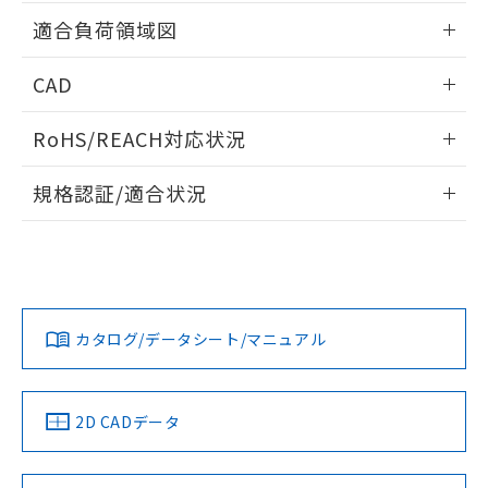
用者の範囲」に記載されている法人を
情報更新：2026/05/21
るもので、過去に遡って非含有を証明する
適合負荷領域図
指します。
ものではありません。
また、RoHS指令のフタル酸エステル類４
情報更新：2026/05/21
CAD
物質の対応では、対応完了までの期間は出
荷製品に未対応品が混在することから備考
ログイン/会員登録いただくと、CADデータをダウンロー
欄に対応日を記載しておりました。
RoHS/REACH対応状況
ドすることができます。
既に当社にて対応品への在庫切替を完了
情報更新：2026/7/29
していることから、特段のことがない限
規格認証/適合状況
り、2022年1月12日より割愛しておりま
ログイン/会員登録
す。
EU RoHS
注意事項・凡例
UL認証
CSA認証
CEマーキング
No
No
N/A
対応状況
対応予定月
※1
※2
ダウンロードデータをご利用いただく前に、以下を必ずお読
みください。
カタログ/データシート/マニュアル
対応済み
ソフトウェアの使用条件
LR型式承認
DNV型式承認
BV型式承認
KR型式承
（イギリス
（ノルウェー
（フランス
（韓国
船舶規格）
船舶規格）
船舶規格）
船舶規格
中国 RoHS
注意事項・凡例
2D CADデータ
No
No
No
No
中国 RoHS表