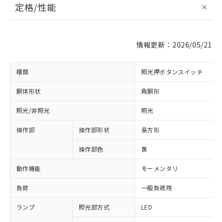
定格/性能
情報更新：2026/05/21
種類
照光押ボタンスイッチ
胴体形状
角胴形
照光/非照光
照光
操作部
操作部形状
長方形
操作部色
黄
動作機能
モーメンタリ
負荷
一般負荷用
ランプ
照光部方式
LED