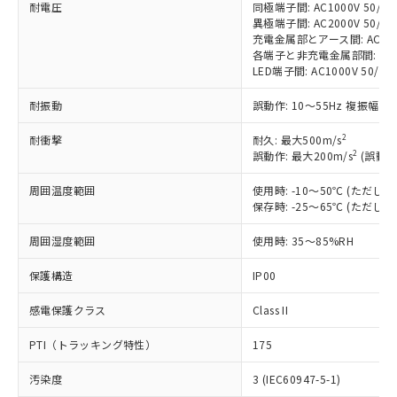
す。
耐電圧
同極端子間: AC1000V 50/60H
異極端子間: AC2000V 50/60H
対応予定：EU RoHS指令（10物質）の非含
ご利用条件
充電金属部とアース間: AC2000V
有に対応した製品に切り替える予定のある
各端子と非充電金属部間: AC200
商品です。
LED端子間: AC1000V 50/
対応予定なし：EU RoHS指令（10物質）の
以下の条件をお読みいただき、同意のうえ
非含有に非対応の商品で、対応品を出す予
耐振動
誤動作: 10～55Hz 複振幅 1
ご利用ください。
定はありません。
調査・確認中：EU RoHS指令（10物質）の
2
耐衝撃
耐久: 最大500m/s
本サービスは、当社制御機器事業取扱
※1 中国RoHS○×表
非含有の対応状況を調査中または確認中の
2
誤動作: 最大200m/s
(誤動作
商品の当社在庫状況および標準価格
商品です。
(税抜)を提供させていただくもので
「○」：最大均質材料含有率が中国RoHSの
周囲温度範囲
使用時: -10～50℃ (ただ
非該当品：ライセンス料など無形物で、有
す。
保存時: -25～65℃ (ただ
基準値以下であることを示します。
害物質有無と関係のない商品です。
当社制御機器事業取扱商品の中には、
「×」：最大均質材料含有率が中国RoHSの
仕入先様の事情により、非含有部品として
本サービスの対象外となる商品もある
周囲湿度範囲
使用時: 35～85%RH
基準値を超えていることを示します。
いたものが、含有品と判明した場合などや
当社は、これら貴社製品のうち、外国
ことをご了承ください。
「－」：未確認です。当社販売部門へお問
むを得ず変更することがあります。
為替および外国貿易法に定める商品
保護構造
在庫状況および標準価格照会結果は、
IP00
い合わせください。
（以下｢規制貨物等」という）を輸出
記載している更新日時点での社内デー
*EU RoHS指令（10物質）：
または国外への提供する場合は、日本
感電保護クラス
Class II
記
タに基づき作成されるものであり、閲
説明
鉛(Pb) 1000ppm以下、 水銀(Hg) 1000ppm以下、 カド
*中国RoHS10物質の基準値 (GB/T26572)：
国政府の輸出許可(または役務取引許
号
覧された時点での実際の在庫および標
ミウム(Cd) 100ppm以下、
Pb(鉛) :1000ppm、 Hg(水銀) : 1000ppm、 Cd(カドミウ
PTI（トラッキング特性）
可)を取得するなどの必要な手続きを
175
六価クロム(Cr(Ⅵ)) 1000ppm以下、ポリ臭化ビフェニル
ム) : 100ppm、
準価格とは異なる場合があることをご
類(PBB) 1000ppm以下、ポリ臭化ジフェニルエーテル類
Cr(Ⅵ)(六価クロム) : 1000ppm、 PBBs(ポリ臭化ビフェ
とります。
了承ください。
(PBDE) 1000ppm以下、フタル酸ビス(2-エチルヘキシ
○
一定数以上の在庫あり
ニル類) : 1000ppm、 PBDEs(ポリ臭化ジフェニルエーテ
汚染度
3 (IEC60947-5-1)
当社は規制貨物を破棄する場合は、完
ル) (DEHP)(別名：DOP) 1000ppm以下、フタル酸ブチ
正式な納期状況および標準価格はお客
ル類) : 1000ppm、