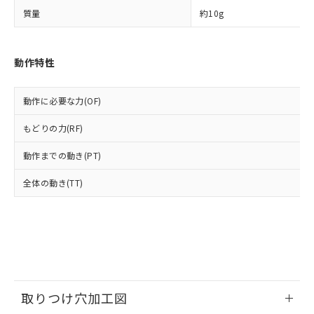
ルベンジル（BBP） 1000ppm以下、フタル酸ジブチル
全に破砕するなど、違法に輸出されな
DBP(フタル酸ジブチル) : 1000ppm、 DIBP(フタル酸ジ
様のお取引先、またはお客様担当のオ
（DBP） 1000ppm以下、フタル酸ジイソブチル
質量
約10g
イソブチル) : 1000ppm、 BBP(フタル酸ブチルベンジ
△
一定数には満たないが在庫あり
いよう必要な手段を講じます。
ムロン制御機器販売店・当社販売員に
(DIBP) 1000ppm以下
ル) : 1000ppm、
当社は貴社製品を、核兵器、ミサイ
但し、RoHS指令で産業用監視および制御機器に対する
DEHP(フタル酸ビス(2-エチルヘキシル)) : 1000ppm
ご相談ください。
適用除外項目は除く。
ル、化学兵器、生物兵器またはその他
－
在庫なし(最新の在庫状況につ
オムロン制御機器販売店や当社販売拠
フタル酸エステル類の４物質については閾値を超える意
動作特性
武器並びにこれらの製造装置等に一切
いては、お客様のお取引先、ま
図的な使用がないことを確認しています。
点は「
販売ネットワーク
」をご確認
※2 環境保護使用期限
使用いたしません。
たはお客様担当のオムロン制御
ください。
当社は、貴社製品を第三者に販売する
機器販売店・当社販売員にご確
在庫状況および標準価格結果を当社の
動作に必要な力(OF)
※2 対応予定月
「ｅ」：有害物質（10物質）のすべてが基
場合は、上記1、2および3の内容を当
認ください)
事前の承諾なく第三者に漏洩または開
準値以下であることを示します。
該第三者に通知します。また当社は、
示しないようお願いします。
もどりの力(RF)
部品在庫の切り替え状況などにより、予定
「10」：通常の使用状況下において有害物
販売先および販売に係わる関係者が違
マイパーツ機能（部品リスト作成サー
空
受注生産機種、また在庫状況の
月が前後することがあります。
質が外部に漏えいし、環境に深刻な影響を
法に輸出するおそれがある場合は、取
ビス）をご利用いただくには、I-Web
動作までの動き(PT)
白
情報を公開していない機種
及ぼさない年数を意味します。
り引きをいたしません。
メンバーズにご登録されている必要が
「－」：未確認です。当社販売部門へお問
全体の動き(TT)
あります。
い合わせください。
お客様が当ウェブサイト上で当社にご
※3 非含有証明書ダウンロード
登録された部品リストについて、当社
および当社の共同利用者が、当社の製
下記の非含有証明書をダウンロードするこ
品・サービスに関するお客様との取
とができます。
合意する
キャンセル
引・商談に必要な範囲で利用すること
をご了承ください。
EU RoHS指令（10物質）の非含有証明書
※当社の共同利用者とは、
"個人情報
取りつけ穴加工図
51物質の非含有証明書（当社基準）
の共同利用に関して"
の「1.共同利
※本証明書は発行日時点で非含有を証明す