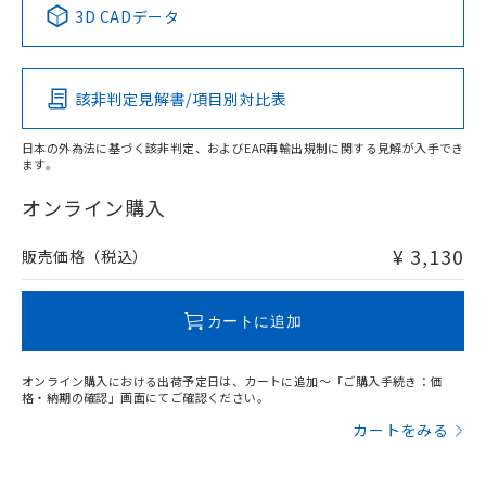
※1 ※2
3D CADデータ
この製品の規格認証/適合状況ページへ
Pb
Hg
Cd
Cr(VI)
その他の認証はこちらのページからご検索ください
該非判定見解書/項目別対比表
O
O
O
O
日本の外為法に基づく該非判定、およびEAR再輸出規制に関する見解が入手でき
ます。
"対応済み"や非含有の記載がされた商品であっても、流通
在庫等で未対応品が混在する可能性があります。
オンライン購入
非含有品が必要な際は、弊社営業部門もしくは販売店へお
問い合わせください。
¥ 3,130
販売価格（税込）
この製品のRoHS/REACH対応状況ページへ
カートに追加
オンライン購入における出荷予定日は、カートに追加～「ご購入手続き：価
格・納期の確認」画面にてご確認ください。
カートをみる