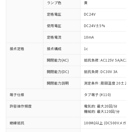
ランプ色
黄
定格電圧
DC24V
使用電圧
DC24V±5%
定格電流
10mA
接点定格
接点構成
1c
開閉能力(AC)
抵抗負荷: AC125V 5A/AC250
開閉能力(DC)
抵抗負荷: DC30V 3A
開閉能力説明
測定条件: 周囲温度 20±2℃
端子仕様
タブ端子 (#110)
許容操作頻度
電気的: 最大20回/分
※1 対応状況
機械的: 最大120回/分
対応済み：EU RoHS指令（10物質）の
絶縁抵抗
100MΩ以上 (DC500Vメガ)
非含有に対応した製品が提供可能な商品で