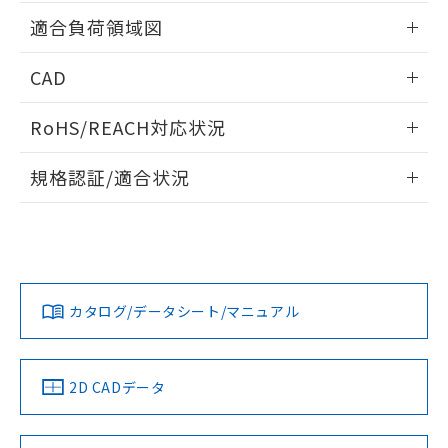
用者の範囲」に記載されている法人を
情報更新：2026/05/21
るもので、過去に遡って非含有を証明する
適合負荷領域図
指します。
ものではありません。
また、RoHS指令のフタル酸エステル類４
情報更新：2026/05/21
CAD
物質の対応では、対応完了までの期間は出
荷製品に未対応品が混在することから備考
ログイン/会員登録いただくと、CADデータをダウンロー
欄に対応日を記載しておりました。
RoHS/REACH対応状況
ドすることができます。
既に当社にて対応品への在庫切替を完了
情報更新：2026/7/29
していることから、特段のことがない限
規格認証/適合状況
り、2022年1月12日より割愛しておりま
ログイン/会員登録
す。
EU RoHS
注意事項・凡例
UL認証
CSA認証
CEマーキング
No
No
N/A
対応状況
対応予定月
※1
※2
ダウンロードデータをご利用いただく前に、以下を必ずお読
みください。
カタログ/データシート/マニュアル
対応済み
ソフトウェアの使用条件
LR型式承認
DNV型式承認
BV型式承認
KR型式承
（イギリス
（ノルウェー
（フランス
（韓国
船舶規格）
船舶規格）
船舶規格）
船舶規格
中国 RoHS
注意事項・凡例
2D CADデータ
No
No
No
No
中国 RoHS表