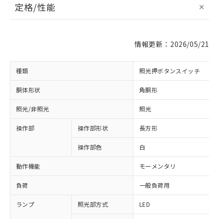
定格/性能
情報更新：2026/05/21
種類
照光押ボタンスイッチ
胴体形状
角胴形
照光/非照光
照光
操作部
操作部形状
長方形
操作部色
白
動作機能
モーメンタリ
負荷
一般負荷用
ランプ
照光部方式
LED