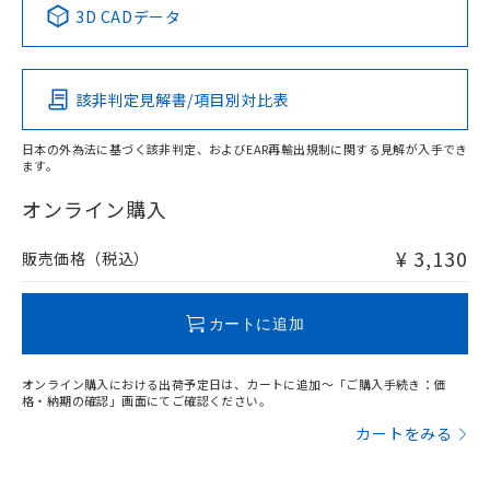
※1 ※2
3D CADデータ
この製品の規格認証/適合状況ページへ
Pb
Hg
Cd
Cr(VI)
その他の認証はこちらのページからご検索ください
該非判定見解書/項目別対比表
O
O
O
O
日本の外為法に基づく該非判定、およびEAR再輸出規制に関する見解が入手でき
ます。
"対応済み"や非含有の記載がされた商品であっても、流通
在庫等で未対応品が混在する可能性があります。
オンライン購入
非含有品が必要な際は、弊社営業部門もしくは販売店へお
問い合わせください。
¥ 3,130
販売価格（税込）
この製品のRoHS/REACH対応状況ページへ
カートに追加
オンライン購入における出荷予定日は、カートに追加～「ご購入手続き：価
格・納期の確認」画面にてご確認ください。
カートをみる