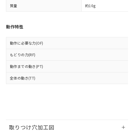
ルベンジル（BBP） 1000ppm以下、フタル酸ジブチル
全に破砕するなど、違法に輸出されな
DBP(フタル酸ジブチル) : 1000ppm、 DIBP(フタル酸ジ
様のお取引先、またはお客様担当のオ
（DBP） 1000ppm以下、フタル酸ジイソブチル
質量
約10g
イソブチル) : 1000ppm、 BBP(フタル酸ブチルベンジ
△
一定数には満たないが在庫あり
いよう必要な手段を講じます。
ムロン制御機器販売店・当社販売員に
(DIBP) 1000ppm以下
ル) : 1000ppm、
当社は貴社製品を、核兵器、ミサイ
但し、RoHS指令で産業用監視および制御機器に対する
DEHP(フタル酸ビス(2-エチルヘキシル)) : 1000ppm
ご相談ください。
適用除外項目は除く。
ル、化学兵器、生物兵器またはその他
－
在庫なし(最新の在庫状況につ
オムロン制御機器販売店や当社販売拠
フタル酸エステル類の４物質については閾値を超える意
動作特性
武器並びにこれらの製造装置等に一切
いては、お客様のお取引先、ま
図的な使用がないことを確認しています。
点は「
販売ネットワーク
」をご確認
※2 環境保護使用期限
使用いたしません。
たはお客様担当のオムロン制御
ください。
当社は、貴社製品を第三者に販売する
機器販売店・当社販売員にご確
在庫状況および標準価格結果を当社の
動作に必要な力(OF)
※2 対応予定月
「ｅ」：有害物質（10物質）のすべてが基
場合は、上記1、2および3の内容を当
認ください)
事前の承諾なく第三者に漏洩または開
準値以下であることを示します。
該第三者に通知します。また当社は、
示しないようお願いします。
もどりの力(RF)
部品在庫の切り替え状況などにより、予定
「10」：通常の使用状況下において有害物
販売先および販売に係わる関係者が違
マイパーツ機能（部品リスト作成サー
空
受注生産機種、また在庫状況の
月が前後することがあります。
質が外部に漏えいし、環境に深刻な影響を
法に輸出するおそれがある場合は、取
ビス）をご利用いただくには、I-Web
動作までの動き(PT)
白
情報を公開していない機種
及ぼさない年数を意味します。
り引きをいたしません。
メンバーズにご登録されている必要が
「－」：未確認です。当社販売部門へお問
全体の動き(TT)
あります。
い合わせください。
お客様が当ウェブサイト上で当社にご
※3 非含有証明書ダウンロード
登録された部品リストについて、当社
および当社の共同利用者が、当社の製
下記の非含有証明書をダウンロードするこ
品・サービスに関するお客様との取
とができます。
合意する
キャンセル
引・商談に必要な範囲で利用すること
をご了承ください。
EU RoHS指令（10物質）の非含有証明書
※当社の共同利用者とは、
"個人情報
取りつけ穴加工図
51物質の非含有証明書（当社基準）
の共同利用に関して"
の「1.共同利
※本証明書は発行日時点で非含有を証明す