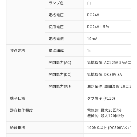
ランプ色
白
定格電圧
DC24V
使用電圧
DC24V±5%
定格電流
10mA
接点定格
接点構成
1c
開閉能力(AC)
抵抗負荷: AC125V 5A/AC250
開閉能力(DC)
抵抗負荷: DC30V 3A
開閉能力説明
測定条件: 周囲温度 20±2℃
端子仕様
タブ端子 (#110)
許容操作頻度
電気的: 最大20回/分
※1 対応状況
機械的: 最大120回/分
対応済み：EU RoHS指令（10物質）の
絶縁抵抗
100MΩ以上 (DC500Vメガ)
非含有に対応した製品が提供可能な商品で