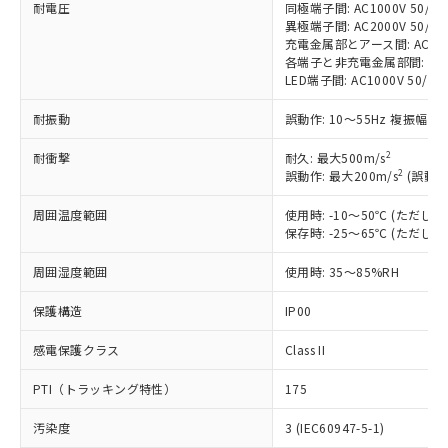
す。
耐電圧
同極端子間: AC1000V 50/60H
異極端子間: AC2000V 50/60H
対応予定：EU RoHS指令（10物質）の非含
ご利用条件
充電金属部とアース間: AC2000V
有に対応した製品に切り替える予定のある
各端子と非充電金属部間: AC200
商品です。
LED端子間: AC1000V 50/
対応予定なし：EU RoHS指令（10物質）の
以下の条件をお読みいただき、同意のうえ
非含有に非対応の商品で、対応品を出す予
耐振動
誤動作: 10～55Hz 複振幅 1
ご利用ください。
定はありません。
調査・確認中：EU RoHS指令（10物質）の
2
耐衝撃
耐久: 最大500m/s
本サービスは、当社制御機器事業取扱
※1 中国RoHS○×表
非含有の対応状況を調査中または確認中の
2
誤動作: 最大200m/s
(誤動作
商品の当社在庫状況および標準価格
商品です。
(税抜)を提供させていただくもので
「○」：最大均質材料含有率が中国RoHSの
周囲温度範囲
使用時: -10～50℃ (ただ
非該当品：ライセンス料など無形物で、有
す。
保存時: -25～65℃ (ただ
基準値以下であることを示します。
害物質有無と関係のない商品です。
当社制御機器事業取扱商品の中には、
「×」：最大均質材料含有率が中国RoHSの
仕入先様の事情により、非含有部品として
本サービスの対象外となる商品もある
周囲湿度範囲
使用時: 35～85%RH
基準値を超えていることを示します。
いたものが、含有品と判明した場合などや
当社は、これら貴社製品のうち、外国
ことをご了承ください。
「－」：未確認です。当社販売部門へお問
むを得ず変更することがあります。
為替および外国貿易法に定める商品
保護構造
在庫状況および標準価格照会結果は、
IP00
い合わせください。
（以下｢規制貨物等」という）を輸出
記載している更新日時点での社内デー
*EU RoHS指令（10物質）：
または国外への提供する場合は、日本
感電保護クラス
Class II
記
タに基づき作成されるものであり、閲
説明
鉛(Pb) 1000ppm以下、 水銀(Hg) 1000ppm以下、 カド
*中国RoHS10物質の基準値 (GB/T26572)：
国政府の輸出許可(または役務取引許
号
覧された時点での実際の在庫および標
ミウム(Cd) 100ppm以下、
Pb(鉛) :1000ppm、 Hg(水銀) : 1000ppm、 Cd(カドミウ
PTI（トラッキング特性）
可)を取得するなどの必要な手続きを
175
六価クロム(Cr(Ⅵ)) 1000ppm以下、ポリ臭化ビフェニル
ム) : 100ppm、
準価格とは異なる場合があることをご
類(PBB) 1000ppm以下、ポリ臭化ジフェニルエーテル類
Cr(Ⅵ)(六価クロム) : 1000ppm、 PBBs(ポリ臭化ビフェ
とります。
了承ください。
(PBDE) 1000ppm以下、フタル酸ビス(2-エチルヘキシ
○
一定数以上の在庫あり
ニル類) : 1000ppm、 PBDEs(ポリ臭化ジフェニルエーテ
汚染度
3 (IEC60947-5-1)
当社は規制貨物を破棄する場合は、完
ル) (DEHP)(別名：DOP) 1000ppm以下、フタル酸ブチ
正式な納期状況および標準価格はお客
ル類) : 1000ppm、