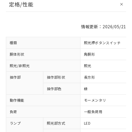
定格/性能
情報更新：2026/05/21
種類
照光押ボタンスイッチ
胴体形状
角胴形
照光/非照光
照光
操作部
操作部形状
長方形
操作部色
緑
動作機能
モーメンタリ
負荷
一般負荷用
ランプ
照光部方式
LED