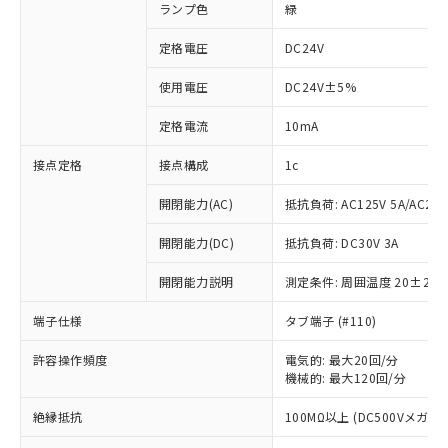
ランプ色
緑
定格電圧
DC24V
使用電圧
DC24V±5%
定格電流
10mA
接点定格
接点構成
1c
開閉能力(AC)
抵抗負荷: AC125V 5A/AC250
開閉能力(DC)
抵抗負荷: DC30V 3A
開閉能力説明
測定条件: 周囲温度 20±2℃
端子仕様
タブ端子 (#110)
許容操作頻度
電気的: 最大20回/分
※1 対応状況
機械的: 最大120回/分
対応済み：EU RoHS指令（10物質）の
絶縁抵抗
100MΩ以上 (DC500Vメガ)
非含有に対応した製品が提供可能な商品で