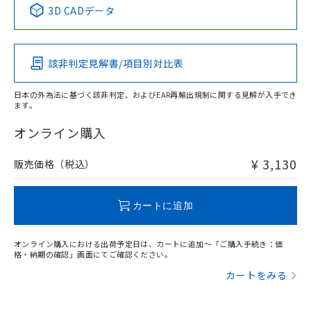
※1 ※2
3D CADデータ
この製品の規格認証/適合状況ページへ
Pb
Hg
Cd
Cr(VI)
その他の認証はこちらのページからご検索ください
該非判定見解書/項目別対比表
O
O
O
O
日本の外為法に基づく該非判定、およびEAR再輸出規制に関する見解が入手でき
ます。
"対応済み"や非含有の記載がされた商品であっても、流通
在庫等で未対応品が混在する可能性があります。
オンライン購入
非含有品が必要な際は、弊社営業部門もしくは販売店へお
問い合わせください。
¥ 3,130
販売価格（税込）
この製品のRoHS/REACH対応状況ページへ
カートに追加
オンライン購入における出荷予定日は、カートに追加～「ご購入手続き：価
格・納期の確認」画面にてご確認ください。
カートをみる