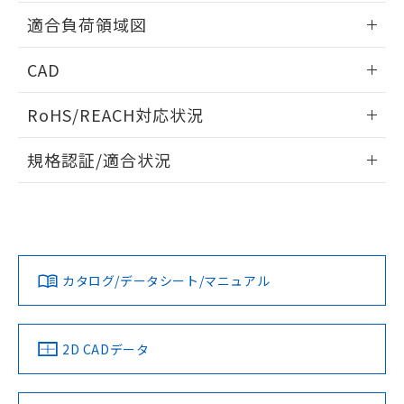
用者の範囲」に記載されている法人を
情報更新：2026/05/21
るもので、過去に遡って非含有を証明する
適合負荷領域図
指します。
ものではありません。
また、RoHS指令のフタル酸エステル類４
情報更新：2026/05/21
CAD
物質の対応では、対応完了までの期間は出
荷製品に未対応品が混在することから備考
ログイン/会員登録いただくと、CADデータをダウンロー
欄に対応日を記載しておりました。
RoHS/REACH対応状況
ドすることができます。
既に当社にて対応品への在庫切替を完了
情報更新：2026/7/29
していることから、特段のことがない限
規格認証/適合状況
り、2022年1月12日より割愛しておりま
ログイン/会員登録
す。
EU RoHS
注意事項・凡例
UL認証
CSA認証
CEマーキング
No
No
N/A
対応状況
対応予定月
※1
※2
ダウンロードデータをご利用いただく前に、以下を必ずお読
みください。
カタログ/データシート/マニュアル
対応済み
ソフトウェアの使用条件
LR型式承認
DNV型式承認
BV型式承認
KR型式承
（イギリス
（ノルウェー
（フランス
（韓国
船舶規格）
船舶規格）
船舶規格）
船舶規格
中国 RoHS
注意事項・凡例
2D CADデータ
No
No
No
No
中国 RoHS表