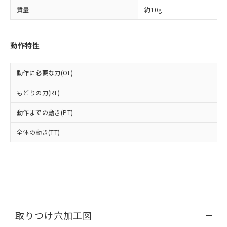
ルベンジル（BBP） 1000ppm以下、フタル酸ジブチル
全に破砕するなど、違法に輸出されな
DBP(フタル酸ジブチル) : 1000ppm、 DIBP(フタル酸ジ
様のお取引先、またはお客様担当のオ
（DBP） 1000ppm以下、フタル酸ジイソブチル
質量
約10g
イソブチル) : 1000ppm、 BBP(フタル酸ブチルベンジ
△
一定数には満たないが在庫あり
いよう必要な手段を講じます。
ムロン制御機器販売店・当社販売員に
(DIBP) 1000ppm以下
ル) : 1000ppm、
当社は貴社製品を、核兵器、ミサイ
但し、RoHS指令で産業用監視および制御機器に対する
DEHP(フタル酸ビス(2-エチルヘキシル)) : 1000ppm
ご相談ください。
適用除外項目は除く。
ル、化学兵器、生物兵器またはその他
－
在庫なし(最新の在庫状況につ
オムロン制御機器販売店や当社販売拠
フタル酸エステル類の４物質については閾値を超える意
動作特性
武器並びにこれらの製造装置等に一切
いては、お客様のお取引先、ま
図的な使用がないことを確認しています。
点は「
販売ネットワーク
」をご確認
※2 環境保護使用期限
使用いたしません。
たはお客様担当のオムロン制御
ください。
当社は、貴社製品を第三者に販売する
機器販売店・当社販売員にご確
在庫状況および標準価格結果を当社の
動作に必要な力(OF)
※2 対応予定月
「ｅ」：有害物質（10物質）のすべてが基
場合は、上記1、2および3の内容を当
認ください)
事前の承諾なく第三者に漏洩または開
準値以下であることを示します。
該第三者に通知します。また当社は、
示しないようお願いします。
もどりの力(RF)
部品在庫の切り替え状況などにより、予定
「10」：通常の使用状況下において有害物
販売先および販売に係わる関係者が違
マイパーツ機能（部品リスト作成サー
空
受注生産機種、また在庫状況の
月が前後することがあります。
質が外部に漏えいし、環境に深刻な影響を
法に輸出するおそれがある場合は、取
ビス）をご利用いただくには、I-Web
動作までの動き(PT)
白
情報を公開していない機種
及ぼさない年数を意味します。
り引きをいたしません。
メンバーズにご登録されている必要が
「－」：未確認です。当社販売部門へお問
全体の動き(TT)
あります。
い合わせください。
お客様が当ウェブサイト上で当社にご
※3 非含有証明書ダウンロード
登録された部品リストについて、当社
および当社の共同利用者が、当社の製
下記の非含有証明書をダウンロードするこ
品・サービスに関するお客様との取
とができます。
合意する
キャンセル
引・商談に必要な範囲で利用すること
をご了承ください。
EU RoHS指令（10物質）の非含有証明書
※当社の共同利用者とは、
"個人情報
取りつけ穴加工図
51物質の非含有証明書（当社基準）
の共同利用に関して"
の「1.共同利
※本証明書は発行日時点で非含有を証明す