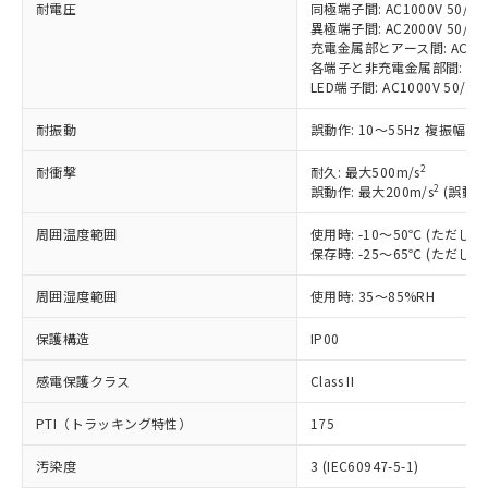
す。
耐電圧
同極端子間: AC1000V 50/60H
異極端子間: AC2000V 50/60H
対応予定：EU RoHS指令（10物質）の非含
ご利用条件
充電金属部とアース間: AC2000V
有に対応した製品に切り替える予定のある
各端子と非充電金属部間: AC200
商品です。
LED端子間: AC1000V 50/
対応予定なし：EU RoHS指令（10物質）の
以下の条件をお読みいただき、同意のうえ
非含有に非対応の商品で、対応品を出す予
耐振動
誤動作: 10～55Hz 複振幅 1
ご利用ください。
定はありません。
調査・確認中：EU RoHS指令（10物質）の
2
耐衝撃
耐久: 最大500m/s
本サービスは、当社制御機器事業取扱
※1 中国RoHS○×表
非含有の対応状況を調査中または確認中の
2
誤動作: 最大200m/s
(誤動作
商品の当社在庫状況および標準価格
商品です。
(税抜)を提供させていただくもので
「○」：最大均質材料含有率が中国RoHSの
周囲温度範囲
使用時: -10～50℃ (ただ
非該当品：ライセンス料など無形物で、有
す。
保存時: -25～65℃ (ただ
基準値以下であることを示します。
害物質有無と関係のない商品です。
当社制御機器事業取扱商品の中には、
「×」：最大均質材料含有率が中国RoHSの
仕入先様の事情により、非含有部品として
本サービスの対象外となる商品もある
周囲湿度範囲
使用時: 35～85%RH
基準値を超えていることを示します。
いたものが、含有品と判明した場合などや
当社は、これら貴社製品のうち、外国
ことをご了承ください。
「－」：未確認です。当社販売部門へお問
むを得ず変更することがあります。
為替および外国貿易法に定める商品
保護構造
在庫状況および標準価格照会結果は、
IP00
い合わせください。
（以下｢規制貨物等」という）を輸出
記載している更新日時点での社内デー
*EU RoHS指令（10物質）：
または国外への提供する場合は、日本
感電保護クラス
Class II
記
タに基づき作成されるものであり、閲
説明
鉛(Pb) 1000ppm以下、 水銀(Hg) 1000ppm以下、 カド
*中国RoHS10物質の基準値 (GB/T26572)：
国政府の輸出許可(または役務取引許
号
覧された時点での実際の在庫および標
ミウム(Cd) 100ppm以下、
Pb(鉛) :1000ppm、 Hg(水銀) : 1000ppm、 Cd(カドミウ
PTI（トラッキング特性）
可)を取得するなどの必要な手続きを
175
六価クロム(Cr(Ⅵ)) 1000ppm以下、ポリ臭化ビフェニル
ム) : 100ppm、
準価格とは異なる場合があることをご
類(PBB) 1000ppm以下、ポリ臭化ジフェニルエーテル類
Cr(Ⅵ)(六価クロム) : 1000ppm、 PBBs(ポリ臭化ビフェ
とります。
了承ください。
(PBDE) 1000ppm以下、フタル酸ビス(2-エチルヘキシ
○
一定数以上の在庫あり
ニル類) : 1000ppm、 PBDEs(ポリ臭化ジフェニルエーテ
汚染度
3 (IEC60947-5-1)
当社は規制貨物を破棄する場合は、完
ル) (DEHP)(別名：DOP) 1000ppm以下、フタル酸ブチ
正式な納期状況および標準価格はお客
ル類) : 1000ppm、