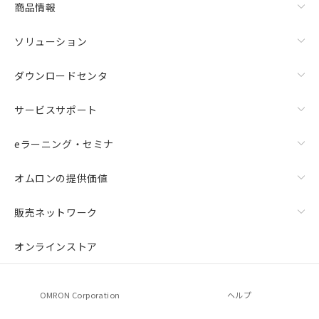
商品情報
荷製品に未対応品が混在することから備考
欄に対応日を記載しておりました。
ソリューション
既に当社にて対応品への在庫切替を完了
していることから、特段のことがない限
り、2022年1月12日より割愛しておりま
ダウンロードセンタ
す。
サービスサポート
eラーニング・セミナ
オムロンの提供価値
販売ネットワーク
オンラインストア
OMRON Corporation
ヘルプ