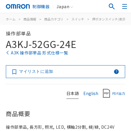
制御機器
Japan
ホーム
>
商品情報
>
商品カテゴリ
>
スイッチ
>
押ボタンスイッチ/表示灯
操作部単品
A3KJ-52GG-24E
A3K 操作部単品 形式仕様一覧
マイリストに追加
日本語
English
PDF出力
商品概要
操作部単品, 長方形, 照光, LED, 横軸2分割, 緑/緑, DC24V