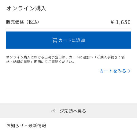
"対応済み"や非含有の記載がされた商品であっても、流通
武器並びにこれらの製造装置等に一切
いては、お客様のお取引先、ま
図的な使用がないことを確認しています。
点は「
販売ネットワーク
」をご確認
在庫等で未対応品が混在する可能性があります。
オンライン購入
※2 環境保護使用期限
使用いたしません。
たはお客様担当のオムロン制御
ください。
非含有品が必要な際は、弊社営業部門もしくは販売店へお
当社は、貴社製品を第三者に販売する
機器販売店・当社販売員にご確
在庫状況および標準価格結果を当社の
問い合わせください。
※2 対応予定月
「ｅ」：有害物質（10物質）のすべてが基
¥ 1,650
場合は、上記1、2および3の内容を当
販売価格（税込）
認ください)
事前の承諾なく第三者に漏洩または開
準値以下であることを示します。
該第三者に通知します。また当社は、
示しないようお願いします。
部品在庫の切り替え状況などにより、予定
「10」：通常の使用状況下において有害物
販売先および販売に係わる関係者が違
この製品のRoHS/REACH対応状況ページへ
マイパーツ機能（部品リスト作成サー
空
受注生産機種、また在庫状況の
月が前後することがあります。
質が外部に漏えいし、環境に深刻な影響を
法に輸出するおそれがある場合は、取
カートに追加
ビス）をご利用いただくには、I-Web
白
情報を公開していない機種
及ぼさない年数を意味します。
り引きをいたしません。
メンバーズにご登録されている必要が
「－」：未確認です。当社販売部門へお問
あります。
オンライン購入における出荷予定日は、カートに追加～「ご購入手続き：価
い合わせください。
お客様が当ウェブサイト上で当社にご
格・納期の確認」画面にてご確認ください。
※3 非含有証明書ダウンロード
登録された部品リストについて、当社
カートをみる
および当社の共同利用者が、当社の製
下記の非含有証明書をダウンロードするこ
品・サービスに関するお客様との取
とができます。
合意する
キャンセル
引・商談に必要な範囲で利用すること
をご了承ください。
EU RoHS指令（10物質）の非含有証明書
※当社の共同利用者とは、
"個人情報
51物質の非含有証明書（当社基準）
の共同利用に関して"
の「1.共同利
※本証明書は発行日時点で非含有を証明す
ページ先頭へ戻る
用者の範囲」に記載されている法人を
るもので、過去に遡って非含有を証明する
指します。
ものではありません。
お知らせ・最新情報
また、RoHS指令のフタル酸エステル類４
物質の対応では、対応完了までの期間は出