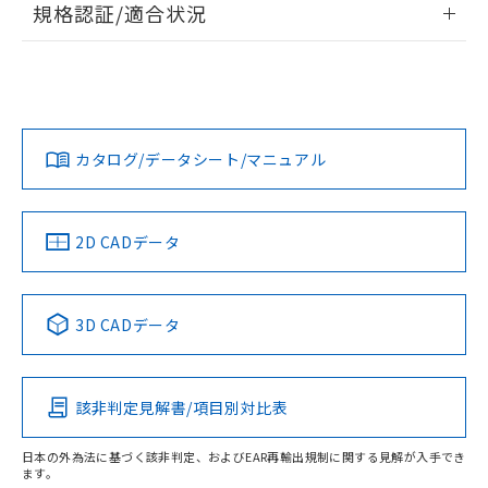
規格認証/適合状況
対応予定なし：EU RoHS指令（10物質）の
以下の条件をお読みいただき、同意のうえ
非含有に非対応の商品で、対応品を出す予
EU RoHS
注意事項・凡例
ご利用ください。
定はありません。
UL認証
CSA認証
CEマーキング
調査・確認中：EU RoHS指令（10物質）の
本サービスは、当社制御機器事業取扱
※1 中国RoHS○×表
非含有の対応状況を調査中または確認中の
No
No
N/A
商品の当社在庫状況および標準価格
対応状況
対応予定月
※1
※2
商品です。
(税抜)を提供させていただくもので
「○」：最大均質材料含有率が中国RoHSの
非該当品：ライセンス料など無形物で、有
す。
カタログ/データシート/マニュアル
対応済み
基準値以下であることを示します。
害物質有無と関係のない商品です。
当社制御機器事業取扱商品の中には、
「×」：最大均質材料含有率が中国RoHSの
仕入先様の事情により、非含有部品として
LR型式承認
DNV型式承認
BV型式承認
KR型式承
本サービスの対象外となる商品もある
基準値を超えていることを示します。
（イギリス
（ノルウェー
（フランス
（韓国
いたものが、含有品と判明した場合などや
当社は、これら貴社製品のうち、外国
ことをご了承ください。
船舶規格）
船舶規格）
船舶規格）
船舶規格
「－」：未確認です。当社販売部門へお問
中国 RoHS
注意事項・凡例
むを得ず変更することがあります。
2D CADデータ
為替および外国貿易法に定める商品
在庫状況および標準価格照会結果は、
い合わせください。
（以下｢規制貨物等」という）を輸出
記載している更新日時点での社内デー
No
No
No
No
*EU RoHS指令（10物質）：
または国外への提供する場合は、日本
記
タに基づき作成されるものであり、閲
説明
鉛(Pb) 1000ppm以下、 水銀(Hg) 1000ppm以下、 カド
*中国RoHS10物質の基準値 (GB/T26572)：
中国 RoHS表
※1 ※2
国政府の輸出許可(または役務取引許
号
覧された時点での実際の在庫および標
ミウム(Cd) 100ppm以下、
Pb(鉛) :1000ppm、 Hg(水銀) : 1000ppm、 Cd(カドミウ
3D CADデータ
可)を取得するなどの必要な手続きを
六価クロム(Cr(Ⅵ)) 1000ppm以下、ポリ臭化ビフェニル
ム) : 100ppm、
準価格とは異なる場合があることをご
この製品の規格認証/適合状況ページへ
Pb
Hg
Cd
Cr(VI)
類(PBB) 1000ppm以下、ポリ臭化ジフェニルエーテル類
Cr(Ⅵ)(六価クロム) : 1000ppm、 PBBs(ポリ臭化ビフェ
とります。
了承ください。
(PBDE) 1000ppm以下、フタル酸ビス(2-エチルヘキシ
○
一定数以上の在庫あり
ニル類) : 1000ppm、 PBDEs(ポリ臭化ジフェニルエーテ
その他の認証はこちらのページからご検索ください
当社は規制貨物を破棄する場合は、完
ル) (DEHP)(別名：DOP) 1000ppm以下、フタル酸ブチ
正式な納期状況および標準価格はお客
ル類) : 1000ppm、
ルベンジル（BBP） 1000ppm以下、フタル酸ジブチル
全に破砕するなど、違法に輸出されな
DBP(フタル酸ジブチル) : 1000ppm、 DIBP(フタル酸ジ
該非判定見解書/項目別対比表
様のお取引先、またはお客様担当のオ
X
O
O
O
（DBP） 1000ppm以下、フタル酸ジイソブチル
イソブチル) : 1000ppm、 BBP(フタル酸ブチルベンジ
△
一定数には満たないが在庫あり
いよう必要な手段を講じます。
ムロン制御機器販売店・当社販売員に
(DIBP) 1000ppm以下
ル) : 1000ppm、
当社は貴社製品を、核兵器、ミサイ
但し、RoHS指令で産業用監視および制御機器に対する
DEHP(フタル酸ビス(2-エチルヘキシル)) : 1000ppm
ご相談ください。
日本の外為法に基づく該非判定、およびEAR再輸出規制に関する見解が入手でき
適用除外項目は除く。
ル、化学兵器、生物兵器またはその他
ます。
－
在庫なし(最新の在庫状況につ
オムロン制御機器販売店や当社販売拠
フタル酸エステル類の４物質については閾値を超える意