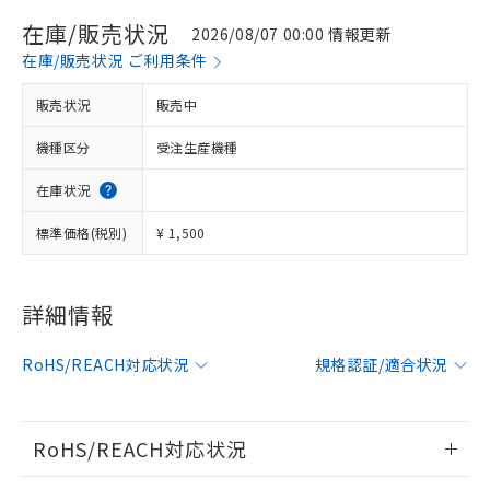
在庫/販売状況
2026/08/07 00:00 情報更新
在庫/販売状況 ご利用条件
販売状況
販売中
機種区分
受注生産機種
在庫状況
標準価格(税別)
¥ 1,500
詳細情報
※1 対応状況
対応済み：EU RoHS指令（10物質）の
RoHS/REACH対応状況
規格認証/適合状況
非含有に対応した製品が提供可能な商品で
す。
対応予定：EU RoHS指令（10物質）の非含
RoHS/REACH対応状況
ご利用条件
有に対応した製品に切り替える予定のある
商品です。
情報更新：2026/7/29