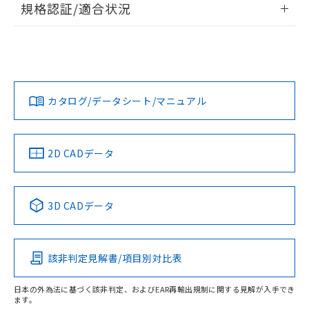
規格認証/適合状況
対応予定なし：EU RoHS指令（10物質）の
以下の条件をお読みいただき、同意のうえ
非含有に非対応の商品で、対応品を出す予
EU RoHS
注意事項・凡例
ご利用ください。
定はありません。
UL認証
CSA認証
CEマーキング
調査・確認中：EU RoHS指令（10物質）の
本サービスは、当社制御機器事業取扱
※1 中国RoHS○×表
非含有の対応状況を調査中または確認中の
No
No
N/A
商品の当社在庫状況および標準価格
対応状況
対応予定月
※1
※2
商品です。
(税抜)を提供させていただくもので
「○」：最大均質材料含有率が中国RoHSの
非該当品：ライセンス料など無形物で、有
す。
カタログ/データシート/マニュアル
対応済み
基準値以下であることを示します。
害物質有無と関係のない商品です。
当社制御機器事業取扱商品の中には、
「×」：最大均質材料含有率が中国RoHSの
仕入先様の事情により、非含有部品として
LR型式承認
DNV型式承認
BV型式承認
KR型式承
本サービスの対象外となる商品もある
基準値を超えていることを示します。
（イギリス
（ノルウェー
（フランス
（韓国
いたものが、含有品と判明した場合などや
当社は、これら貴社製品のうち、外国
ことをご了承ください。
船舶規格）
船舶規格）
船舶規格）
船舶規格
「－」：未確認です。当社販売部門へお問
中国 RoHS
注意事項・凡例
むを得ず変更することがあります。
2D CADデータ
為替および外国貿易法に定める商品
在庫状況および標準価格照会結果は、
い合わせください。
（以下｢規制貨物等」という）を輸出
記載している更新日時点での社内デー
No
No
No
No
*EU RoHS指令（10物質）：
または国外への提供する場合は、日本
記
タに基づき作成されるものであり、閲
説明
鉛(Pb) 1000ppm以下、 水銀(Hg) 1000ppm以下、 カド
*中国RoHS10物質の基準値 (GB/T26572)：
中国 RoHS表
※1 ※2
国政府の輸出許可(または役務取引許
号
覧された時点での実際の在庫および標
ミウム(Cd) 100ppm以下、
Pb(鉛) :1000ppm、 Hg(水銀) : 1000ppm、 Cd(カドミウ
3D CADデータ
可)を取得するなどの必要な手続きを
六価クロム(Cr(Ⅵ)) 1000ppm以下、ポリ臭化ビフェニル
ム) : 100ppm、
準価格とは異なる場合があることをご
この製品の規格認証/適合状況ページへ
Pb
Hg
Cd
Cr(VI)
類(PBB) 1000ppm以下、ポリ臭化ジフェニルエーテル類
Cr(Ⅵ)(六価クロム) : 1000ppm、 PBBs(ポリ臭化ビフェ
とります。
了承ください。
(PBDE) 1000ppm以下、フタル酸ビス(2-エチルヘキシ
○
一定数以上の在庫あり
ニル類) : 1000ppm、 PBDEs(ポリ臭化ジフェニルエーテ
その他の認証はこちらのページからご検索ください
当社は規制貨物を破棄する場合は、完
ル) (DEHP)(別名：DOP) 1000ppm以下、フタル酸ブチ
正式な納期状況および標準価格はお客
ル類) : 1000ppm、
ルベンジル（BBP） 1000ppm以下、フタル酸ジブチル
全に破砕するなど、違法に輸出されな
DBP(フタル酸ジブチル) : 1000ppm、 DIBP(フタル酸ジ
該非判定見解書/項目別対比表
様のお取引先、またはお客様担当のオ
O
O
O
O
（DBP） 1000ppm以下、フタル酸ジイソブチル
イソブチル) : 1000ppm、 BBP(フタル酸ブチルベンジ
△
一定数には満たないが在庫あり
いよう必要な手段を講じます。
ムロン制御機器販売店・当社販売員に
(DIBP) 1000ppm以下
ル) : 1000ppm、
当社は貴社製品を、核兵器、ミサイ
但し、RoHS指令で産業用監視および制御機器に対する
DEHP(フタル酸ビス(2-エチルヘキシル)) : 1000ppm
ご相談ください。
日本の外為法に基づく該非判定、およびEAR再輸出規制に関する見解が入手でき
適用除外項目は除く。
ル、化学兵器、生物兵器またはその他
ます。
－
在庫なし(最新の在庫状況につ
オムロン制御機器販売店や当社販売拠
フタル酸エステル類の４物質については閾値を超える意