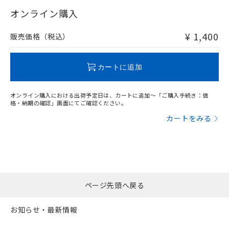
"対応済み"や非含有の記載がされた商品であっても、流通
武器並びにこれらの製造装置等に一切
いては、お客様のお取引先、ま
図的な使用がないことを確認しています。
点は「
販売ネットワーク
」をご確認
在庫等で未対応品が混在する可能性があります。
オンライン購入
※2 環境保護使用期限
使用いたしません。
たはお客様担当のオムロン制御
ください。
非含有品が必要な際は、弊社営業部門もしくは販売店へお
当社は、貴社製品を第三者に販売する
機器販売店・当社販売員にご確
在庫状況および標準価格結果を当社の
問い合わせください。
※2 対応予定月
「ｅ」：有害物質（10物質）のすべてが基
¥ 1,400
場合は、上記1、2および3の内容を当
販売価格（税込）
認ください)
事前の承諾なく第三者に漏洩または開
準値以下であることを示します。
該第三者に通知します。また当社は、
示しないようお願いします。
部品在庫の切り替え状況などにより、予定
「10」：通常の使用状況下において有害物
販売先および販売に係わる関係者が違
この製品のRoHS/REACH対応状況ページへ
マイパーツ機能（部品リスト作成サー
空
受注生産機種、また在庫状況の
月が前後することがあります。
質が外部に漏えいし、環境に深刻な影響を
法に輸出するおそれがある場合は、取
カートに追加
ビス）をご利用いただくには、I-Web
白
情報を公開していない機種
及ぼさない年数を意味します。
り引きをいたしません。
メンバーズにご登録されている必要が
「－」：未確認です。当社販売部門へお問
あります。
オンライン購入における出荷予定日は、カートに追加～「ご購入手続き：価
い合わせください。
お客様が当ウェブサイト上で当社にご
格・納期の確認」画面にてご確認ください。
※3 非含有証明書ダウンロード
登録された部品リストについて、当社
カートをみる
および当社の共同利用者が、当社の製
下記の非含有証明書をダウンロードするこ
品・サービスに関するお客様との取
とができます。
合意する
キャンセル
引・商談に必要な範囲で利用すること
をご了承ください。
EU RoHS指令（10物質）の非含有証明書
※当社の共同利用者とは、
"個人情報
51物質の非含有証明書（当社基準）
の共同利用に関して"
の「1.共同利
※本証明書は発行日時点で非含有を証明す
ページ先頭へ戻る
用者の範囲」に記載されている法人を
るもので、過去に遡って非含有を証明する
指します。
ものではありません。
お知らせ・最新情報
また、RoHS指令のフタル酸エステル類４
物質の対応では、対応完了までの期間は出