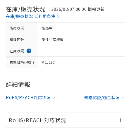
在庫/販売状況
2026/08/07 00:00 情報更新
在庫/販売状況 ご利用条件
販売状況
販売中
機種区分
受注生産機種
在庫状況
標準価格(税別)
¥ 1,280
詳細情報
※1 対応状況
対応済み：EU RoHS指令（10物質）の
RoHS/REACH対応状況
規格認証/適合状況
非含有に対応した製品が提供可能な商品で
す。
対応予定：EU RoHS指令（10物質）の非含
RoHS/REACH対応状況
ご利用条件
有に対応した製品に切り替える予定のある
商品です。
情報更新：2026/7/29