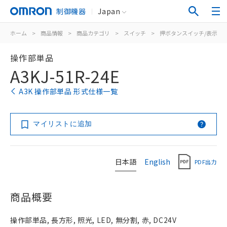
制御機器
Japan
ホーム
>
商品情報
>
商品カテゴリ
>
スイッチ
>
押ボタンスイッチ/表示灯
操作部単品
A3KJ-51R-24E
A3K 操作部単品 形式仕様一覧
マイリストに追加
日本語
English
PDF出力
商品概要
操作部単品, 長方形, 照光, LED, 無分割, 赤, DC24V