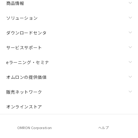
商品情報
荷製品に未対応品が混在することから備考
欄に対応日を記載しておりました。
ソリューション
既に当社にて対応品への在庫切替を完了
していることから、特段のことがない限
り、2022年1月12日より割愛しておりま
ダウンロードセンタ
す。
サービスサポート
eラーニング・セミナ
オムロンの提供価値
販売ネットワーク
オンラインストア
OMRON Corporation
ヘルプ