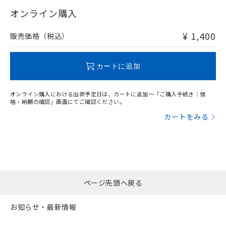
"対応済み"や非含有の記載がされた商品であっても、流通
武器並びにこれらの製造装置等に一切
いては、お客様のお取引先、ま
図的な使用がないことを確認しています。
点は「
販売ネットワーク
」をご確認
在庫等で未対応品が混在する可能性があります。
オンライン購入
※2 環境保護使用期限
使用いたしません。
たはお客様担当のオムロン制御
ください。
非含有品が必要な際は、弊社営業部門もしくは販売店へお
当社は、貴社製品を第三者に販売する
機器販売店・当社販売員にご確
在庫状況および標準価格結果を当社の
問い合わせください。
※2 対応予定月
「ｅ」：有害物質（10物質）のすべてが基
¥ 1,400
場合は、上記1、2および3の内容を当
販売価格（税込）
認ください)
事前の承諾なく第三者に漏洩または開
準値以下であることを示します。
該第三者に通知します。また当社は、
示しないようお願いします。
部品在庫の切り替え状況などにより、予定
「10」：通常の使用状況下において有害物
販売先および販売に係わる関係者が違
この製品のRoHS/REACH対応状況ページへ
マイパーツ機能（部品リスト作成サー
空
受注生産機種、また在庫状況の
月が前後することがあります。
質が外部に漏えいし、環境に深刻な影響を
法に輸出するおそれがある場合は、取
カートに追加
ビス）をご利用いただくには、I-Web
白
情報を公開していない機種
及ぼさない年数を意味します。
り引きをいたしません。
メンバーズにご登録されている必要が
「－」：未確認です。当社販売部門へお問
あります。
オンライン購入における出荷予定日は、カートに追加～「ご購入手続き：価
い合わせください。
お客様が当ウェブサイト上で当社にご
格・納期の確認」画面にてご確認ください。
※3 非含有証明書ダウンロード
登録された部品リストについて、当社
カートをみる
および当社の共同利用者が、当社の製
下記の非含有証明書をダウンロードするこ
品・サービスに関するお客様との取
とができます。
合意する
キャンセル
引・商談に必要な範囲で利用すること
をご了承ください。
EU RoHS指令（10物質）の非含有証明書
※当社の共同利用者とは、
"個人情報
51物質の非含有証明書（当社基準）
の共同利用に関して"
の「1.共同利
※本証明書は発行日時点で非含有を証明す
ページ先頭へ戻る
用者の範囲」に記載されている法人を
るもので、過去に遡って非含有を証明する
指します。
ものではありません。
お知らせ・最新情報
また、RoHS指令のフタル酸エステル類４
物質の対応では、対応完了までの期間は出