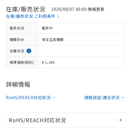
在庫/販売状況
2026/08/07 00:00 情報更新
在庫/販売状況 ご利用条件
販売状況
販売中
機種区分
受注生産機種
在庫状況
標準価格(税別)
¥ 1,280
詳細情報
※1 対応状況
対応済み：EU RoHS指令（10物質）の
RoHS/REACH対応状況
規格認証/適合状況
非含有に対応した製品が提供可能な商品で
す。
対応予定：EU RoHS指令（10物質）の非含
RoHS/REACH対応状況
ご利用条件
有に対応した製品に切り替える予定のある
商品です。
情報更新：2026/7/29