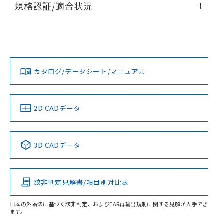
規格認証/適合状況
対応予定なし：EU RoHS指令（10物質）の
以下の条件をお読みいただき、同意のうえ
非含有に非対応の商品で、対応品を出す予
EU RoHS
注意事項・凡例
ご利用ください。
定はありません。
UL認証
CSA認証
CEマーキング
調査・確認中：EU RoHS指令（10物質）の
本サービスは、当社制御機器事業取扱
※1 中国RoHS○×表
非含有の対応状況を調査中または確認中の
No
No
N/A
商品の当社在庫状況および標準価格
対応状況
対応予定月
※1
※2
商品です。
(税抜)を提供させていただくもので
「○」：最大均質材料含有率が中国RoHSの
非該当品：ライセンス料など無形物で、有
す。
カタログ/データシート/マニュアル
対応済み
基準値以下であることを示します。
害物質有無と関係のない商品です。
当社制御機器事業取扱商品の中には、
「×」：最大均質材料含有率が中国RoHSの
仕入先様の事情により、非含有部品として
LR型式承認
DNV型式承認
BV型式承認
KR型式承
本サービスの対象外となる商品もある
基準値を超えていることを示します。
（イギリス
（ノルウェー
（フランス
（韓国
いたものが、含有品と判明した場合などや
当社は、これら貴社製品のうち、外国
ことをご了承ください。
船舶規格）
船舶規格）
船舶規格）
船舶規格
「－」：未確認です。当社販売部門へお問
中国 RoHS
注意事項・凡例
むを得ず変更することがあります。
2D CADデータ
為替および外国貿易法に定める商品
在庫状況および標準価格照会結果は、
い合わせください。
（以下｢規制貨物等」という）を輸出
記載している更新日時点での社内デー
No
No
No
No
*EU RoHS指令（10物質）：
または国外への提供する場合は、日本
記
タに基づき作成されるものであり、閲
説明
鉛(Pb) 1000ppm以下、 水銀(Hg) 1000ppm以下、 カド
*中国RoHS10物質の基準値 (GB/T26572)：
中国 RoHS表
※1 ※2
国政府の輸出許可(または役務取引許
号
覧された時点での実際の在庫および標
ミウム(Cd) 100ppm以下、
Pb(鉛) :1000ppm、 Hg(水銀) : 1000ppm、 Cd(カドミウ
3D CADデータ
可)を取得するなどの必要な手続きを
六価クロム(Cr(Ⅵ)) 1000ppm以下、ポリ臭化ビフェニル
ム) : 100ppm、
準価格とは異なる場合があることをご
この製品の規格認証/適合状況ページへ
Pb
Hg
Cd
Cr(VI)
類(PBB) 1000ppm以下、ポリ臭化ジフェニルエーテル類
Cr(Ⅵ)(六価クロム) : 1000ppm、 PBBs(ポリ臭化ビフェ
とります。
了承ください。
(PBDE) 1000ppm以下、フタル酸ビス(2-エチルヘキシ
○
一定数以上の在庫あり
ニル類) : 1000ppm、 PBDEs(ポリ臭化ジフェニルエーテ
その他の認証はこちらのページからご検索ください
当社は規制貨物を破棄する場合は、完
ル) (DEHP)(別名：DOP) 1000ppm以下、フタル酸ブチ
正式な納期状況および標準価格はお客
ル類) : 1000ppm、
ルベンジル（BBP） 1000ppm以下、フタル酸ジブチル
全に破砕するなど、違法に輸出されな
DBP(フタル酸ジブチル) : 1000ppm、 DIBP(フタル酸ジ
該非判定見解書/項目別対比表
様のお取引先、またはお客様担当のオ
O
O
O
O
（DBP） 1000ppm以下、フタル酸ジイソブチル
イソブチル) : 1000ppm、 BBP(フタル酸ブチルベンジ
△
一定数には満たないが在庫あり
いよう必要な手段を講じます。
ムロン制御機器販売店・当社販売員に
(DIBP) 1000ppm以下
ル) : 1000ppm、
当社は貴社製品を、核兵器、ミサイ
但し、RoHS指令で産業用監視および制御機器に対する
DEHP(フタル酸ビス(2-エチルヘキシル)) : 1000ppm
ご相談ください。
日本の外為法に基づく該非判定、およびEAR再輸出規制に関する見解が入手でき
適用除外項目は除く。
ル、化学兵器、生物兵器またはその他
ます。
－
在庫なし(最新の在庫状況につ
オムロン制御機器販売店や当社販売拠
フタル酸エステル類の４物質については閾値を超える意