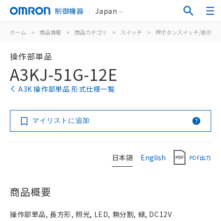
制御機器
Japan
ホーム
>
商品情報
>
商品カテゴリ
>
スイッチ
>
押ボタンスイッチ/表示灯
操作部単品
A3KJ-51G-12E
A3K 操作部単品 形式仕様一覧
マイリストに追加
日本語
English
PDF出力
商品概要
操作部単品, 長方形, 照光, LED, 無分割, 緑, DC12V