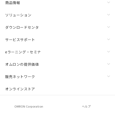
商品情報
荷製品に未対応品が混在することから備考
欄に対応日を記載しておりました。
ソリューション
既に当社にて対応品への在庫切替を完了
していることから、特段のことがない限
り、2022年1月12日より割愛しておりま
ダウンロードセンタ
す。
サービスサポート
eラーニング・セミナ
オムロンの提供価値
販売ネットワーク
オンラインストア
OMRON Corporation
ヘルプ