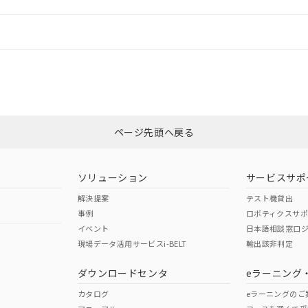
機器販売店や当社販売拠点は「
販売ネットワーク
」をご確認くだ
販売先および販売に係わる関係者が違法に輸出するおそれがある場
用期限
び標準価格結果を当社の事前の承諾なく第三者に漏洩または開示し
え状況などにより、予定月が前後することがあります。
(最新の在庫状況については、お客様のお取引先、またはお客様担当
情報更新：
（10物質）のすべてが基準値以下であることを示します。
店・当社販売員にご確認ください)
能（部品リスト作成サービス）をご利用いただくには、I-Webメン
使用状況下において有害物質が外部に漏えいし、環境に深刻な影響を
あります。
CCC認証
電波法
機種、また在庫状況の情報を公開していない機種
ェブサイト上で当社にご登録された部品リストについて、当社およ
書ダウンロード
す。当社販売部門へお問い合わせください。
品・サービスに関するお客様との取引・商談に必要な範囲で利用す
合意する
キャンセル
N/A
N/A
非含有証明書
※3
書をダウンロードすることができます。
利用者とは、
"個人情報の共同利用に関して"
の「1.共同利用者の
します。
ページ先頭へ戻る
10物質）の非含有証明書
ダウンロードはこちら
明書（当社基準）
型式承認
NK型式承認
ABS型式承認
日時点で非含有を証明するもので、過去に遡って非含有を証明するも
韓国
（日本
（アメリカ
令のフタル酸エステル類４物質の対応では、対応完了までの期間は出
ソリューション
サービスサポ
舶規格）
船舶規格）
船舶規格）
備考欄に対応日を記載しておりました。
解決提案
テスト機貸出
品への在庫切替を完了していることから、特段のことがない限り、20
事例
ロボティクスサ
す。
No
No
イベント
日本語相談窓口
現場データ活用サービスi-BELT
輸出該非判定
I)
PBBs
PBDEs
DBP
ダウンロードセンタ
eラーニング
この製品の規格認証/適合
その他の認証はこちらのページからご
カタログ
eラーニングのご