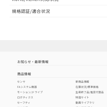
オムロン制御
また当社は、
※2 環境保護使
在庫状況およ
部品在庫の切り替
たしません。
－
在庫なし
規格認証/適合状況
す。
「ｅ」：有害物質
機器販売
マイパーツ機
「10」：通常の
EU RoHS
注意事項・凡例
ている必要が
味します。
UL認証
CSA認証
CEマーキング
空
受注生産
お客様が当ウ
※3 非含有証明
「－」：未確認で
白
が、当社の製
No
No
N/A
対応状況
対応予定月
※1
※2
さい。
下記の非含有証明
※当社の共同
いる法人を指
EU RoHS指令（
対応済み
51物質の非含有証
LR型式承認
DNV型式承認
BV型式承認
KR
※本証明書は発行
（イギリス
（ノルウェー
（フランス
（
また、RoHS指
お知らせ・最新情報
中国 RoHS
注意事項・凡例
船舶規格）
船舶規格）
船舶規格）
船
混在することから
既に当社にて対応
商品情報
り割愛しておりま
No
No
No
No
中国 RoHS表
※1 ※2
センサ
新商品情報
FAシステム機器
在庫状況/標準価格
Pb
Hg
Cd
Cr(V
モーション/ドライブ
生産終了品/推奨代替品
ロボティクス
特設サイト
セーフティ
動画ライブラリ