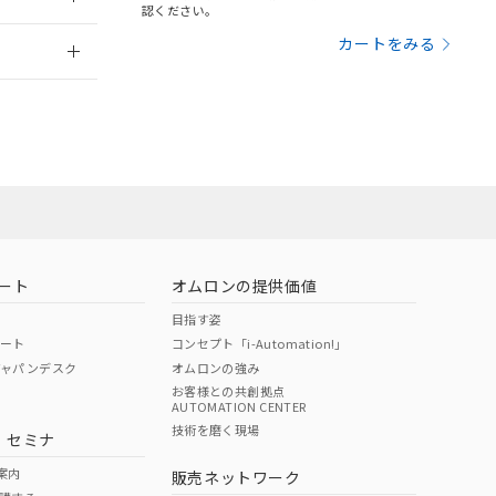
さい。
合は、取り引きをい
認ください。
ないようお願いしま
のオムロン制御
2026/7/29
カートをみる
バーズにご登録され
及ぼさない年数を意
び当社の共同利用者
ることをご了承くだ
範囲」に記載されて
のではありません。
荷製品に未対応品が
ート
オムロンの提供価値
目指す姿
22年1月12日よ
ポート
コンセプト「i-Automation!」
ジャパンデスク
オムロンの強み
お客様との共創拠点
AUTOMATION CENTER
DIBP
BBP
DEHP
環境保護
技術を磨く現場
・セミナ
状況ページへ
使用期限
検索ください
案内
販売ネットワーク