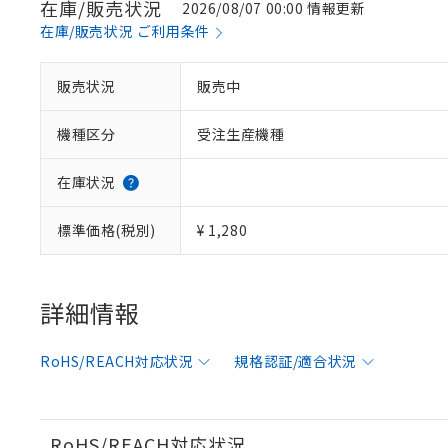
在庫/販売状況
2026/08/07 00:00 情報更新
在庫/販売状況 ご利用条件
※1 対応状況
販売状況
販売中
対応済み：EU
機種区分
受注生産機種
対応予定：EU R
対応予定なし：EU
調査・確認中：EU
ご利用条件
在庫状況
非該当品：ライセ
※1 中国RoHS
仕入先様の事情に
標準価格(税別)
¥ 1,280
があります。
以下の条件をお読
「○」：最大均質
「×」：最大均質
本サービスは
当社は、これ
*EU RoHS指令（10物
「－」：未確認で
鉛(Pb) 1000ppm以下、
くものです。
う）を輸出ま
詳細情報
記
説明
六価クロム(Cr(Ⅵ)) 1
当社制御機器
などの必要な
フタル酸ビス(2-エチルヘ
号
*中国RoHS10物質の基準値 
ル（DBP） 1000ppm
在庫状況およ
当社は規制貨
Pb(鉛) :1000ppm、 Hg
但し、RoHS指令で産
RoHS/REACH対応状況
規格認証/適合状況
のであり、閲
ます。
Cr(Ⅵ)(六価クロム) : 
フタル酸エステル類の４
○
一定数以
DBP(フタル酸ジブチル) :
い。
当社は貴社製
DEHP(フタル酸ビス(2-エ
正式な納期状
置等に一切使
当社販売員に
※2 対応予定月
△
一定数に
当社は、貴社
RoHS/REACH対応状況