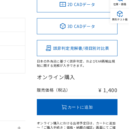
2D CADデータ
在庫・価格
無料テスト機
3D CADデータ
。
商品です。
定はありません。
該非判定見解書/項目別対比表
商品です。
日本の外為法に基づく該非判定、およびEAR再輸出規
を得ず変更すること
制に関する見解が入手できます。
オンライン購入
を提供させていただ
規制貨物等」とい
引許可)を取得する
¥ 1,400
販売価格（税込）
BDE) 1000ppm以下、
をご了承ください。
0ppm以下、フタル酸ジブチ
基づき作成されるも
う必要な手段を講じ
ことをご了承くださ
) : 1000ppm、
カートに追加
 1000ppm、
びにこれらの製造装
ン制御機器販売店・
オンライン購入における出荷予定日は、カートに追加
三者に通知します。
～「ご購入手続き：価格・納期の確認」画面にてご確