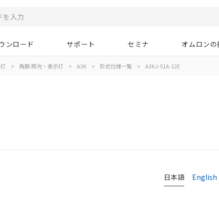
ウンロード
サポート
セミナ
オムロンの
示灯
>
角胴:照光・表示灯
>
A3K
>
形式仕様一覧
>
A3KJ-51A-12E
日本語
English