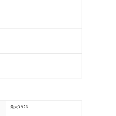
明書（当社基準）
日時点で非含有を証明するもので、過去に遡って非含有を証明するも
令のフタル酸エステル類４物質の対応では、対応完了までの期間は出
備考欄に対応日を記載しておりました。
品への在庫切替を完了していることから、特段のことがない限り、20
す。
最大3.92N