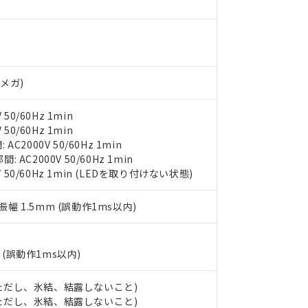
ンス料など無形物で、有害物質有無と関係のない商品です。
○×表
より、非含有部品としていたものが、含有品と判明した場合などやむ
みいただき、同意のうえご利用ください。
材料含有率が中国RoHSの基準値以下であることを示します。
分
材料含有率が中国RoHSの基準値を超えていることを示します。
、当社制御機器事業取扱商品の当社在庫状況および標準価格(税抜)
ら貴社製品のうち、外国為替および外国貿易法に定める商品（以下｢
質）：
す。当社販売部門へお問い合わせください。
 水銀(Hg) 1000ppm以下、 カドミウム(Cd) 100ppm以下、
たは国外への提供する場合は、日本国政府の輸出許可(または役務取
000ppm以下、ポリ臭化ビフェニル類(PBB) 1000ppm以下、ポリ臭化ジフェニルエーテル類(P
Vメガ)
事業取扱商品の中には、本サービスの対象外となる商品もあること
手続きをとります。
キシル) (DEHP)(別名：DOP) 1000ppm以下、フタル酸ブチルベンジル（BBP） 100
(GB/T26572)：
以下、フタル酸ジイソブチル (DIBP) 1000ppm以下
び標準価格照会結果は、記載している更新日時点での社内データに
物を破棄する場合は、完全に破砕するなど、違法に輸出されないよ
(水銀) : 1000ppm、 Cd(カドミウム) : 100ppm、
業用監視および制御機器に対する適用除外項目は除く。
覧された時点での実際の在庫および標準価格とは異なる場合がある
50/60Hz 1min
1000ppm、 PBBs(ポリ臭化ビフェニル類) : 1000ppm、 PBDEs(ポリ臭化ジフェニルエーテル類
物質については閾値を超える意図的な使用がないことを確認しています。
上の在庫あり
 1000ppm、 DIBP(フタル酸ジイソブチル) : 1000ppm、 BBP(フタル酸ブチルベンジル) :
50/60Hz 1min
品を、核兵器、ミサイル、化学兵器、生物兵器またはその他武器並
チルヘキシル)) : 1000ppm
況および標準価格はお客様のお取引先、またはお客様担当のオムロ
2000V 50/60Hz 1min
用いたしません。
ご相談ください。
AC2000V 50/60Hz 1min
は満たないが在庫あり
製品を第三者に販売する場合は、上記1、2および3の内容を当該第
機器販売店や当社販売拠点は「
販売ネットワーク
」をご確認くだ
V 50/60Hz 1min (LEDを取り付けない状態)
販売先および販売に係わる関係者が違法に輸出するおそれがある場
用期限
び標準価格結果を当社の事前の承諾なく第三者に漏洩または開示し
え状況などにより、予定月が前後することがあります。
(最新の在庫状況については、お客様のお取引先、またはお客様担当
（10物質）のすべてが基準値以下であることを示します。
複振幅 1.5mm (誤動作1ms以内)
店・当社販売員にご確認ください)
能（部品リスト作成サービス）をご利用いただくには、I-Webメン
使用状況下において有害物質が外部に漏えいし、環境に深刻な影響を
あります。
機種、また在庫状況の情報を公開していない機種
ェブサイト上で当社にご登録された部品リストについて、当社およ
書ダウンロード
す。当社販売部門へお問い合わせください。
(誤動作1ms以内)
品・サービスに関するお客様との取引・商談に必要な範囲で利用す
合意する
キャンセル
書をダウンロードすることができます。
℃ (ただし、氷結、結露しないこと)
利用者とは、
"個人情報の共同利用に関して"
の「1.共同利用者の
℃ (ただし、氷結、結露しないこと)
します。
10物質）の非含有証明書