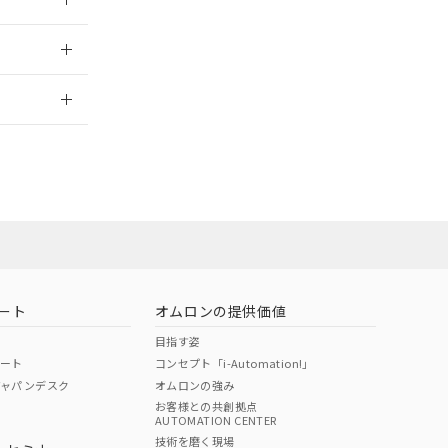
2026/7/29
ート
オムロンの提供価値
目指す姿
ポート
コンセプト「i-Automation!」
ジャパンデスク
オムロンの強み
お客様との共創拠点
AUTOMATION CENTER
DIBP
BBP
DEHP
環境保護
技術を磨く現場