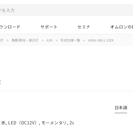
ウンロード
サポート
セミナ
オムロンの
示灯
>
角胴:照光・表示灯
>
A3K
>
形式仕様一覧
>
A3KA-90G1-12ER
覧
日本語
 LED（DC12V）, モーメンタリ, 2c