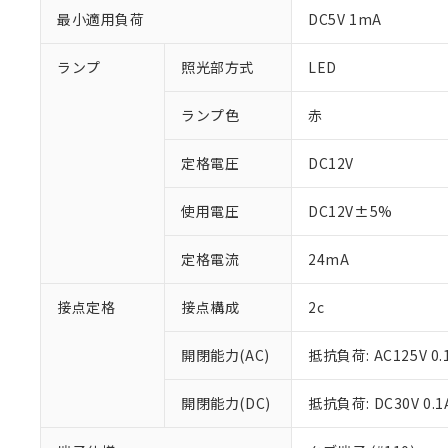
最小適用負荷
DC5V 1mA
ランプ
照光部方式
LED
ランプ色
赤
定格電圧
DC12V
使用電圧
DC12V±5%
定格電流
24mA
接点定格
接点構成
2c
※1 対応状況
開閉能力(AC)
抵抗負荷: AC125V 0.
対応済み：EU
対応予定：EU R
開閉能力(DC)
抵抗負荷: DC30V 0.1
対応予定なし：EU
調査・確認中：EU
ご利用条件