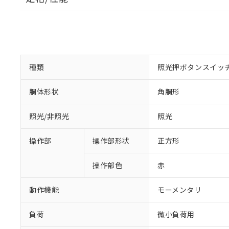
種類
照光押ボタンスイッ
胴体形状
角胴形
照光/非照光
照光
操作部
操作部形状
正方形
操作部色
赤
動作機能
モーメンタリ
負荷
微小負荷用