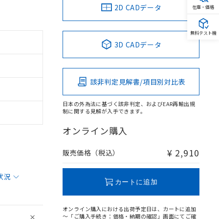
2D CADデータ
在庫・価格
無料テスト機
3D CADデータ
該非判定見解書/項目別対比表
日本の外為法に基づく該非判定、およびEAR再輸出規
制に関する見解が入手できます。
オンライン購入
¥ 2,910
販売価格（税込）
状況
カートに追加
オンライン購入における出荷予定日は、カートに追加
～「ご購入手続き：価格・納期の確認」画面にてご確