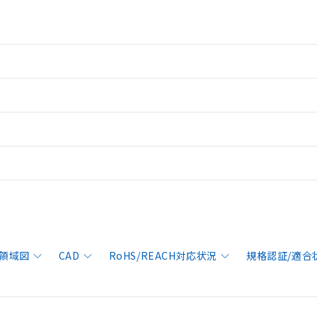
領域図
CAD
RoHS/REACH対応状況
規格認証/適合