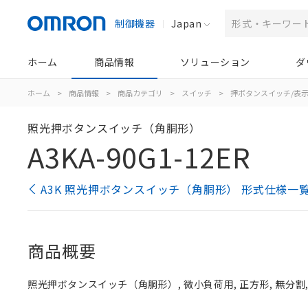
制御機器
Japan
ホーム
商品情報
ソリューション
ダ
ホーム
>
商品情報
>
商品カテゴリ
>
スイッチ
>
押ボタンスイッチ/表
照光押ボタンスイッチ（角胴形）
A3KA-90G1-12ER
A3K 照光押ボタンスイッチ（角胴形） 形式仕様一
商品概要
照光押ボタンスイッチ（角胴形）, 微小負荷用, 正方形, 無分割, 赤,