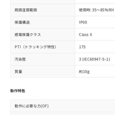
51物質の非含有証
※本証明書は発行
周囲湿度範囲
使用時: 35～85%RH
また、RoHS指
混在することから
保護構造
IP00
既に当社にて対応
り割愛しておりま
感電保護クラス
Class II
PTI（トラッキング特性）
175
汚染度
3 (IEC60947-5-1)
質量
約10g
動作特性
動作に必要な力(OF)