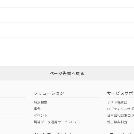
ードすることができます。
情報更新：
ログイン/会員登録
CCC認証
電波法
みください。
Yes
N/A
非含有証明書
※3
ページ先頭へ戻る
ダウンロードはこちら
型式承認
NK型式承認
ABS型式承認
韓国
（日本
（アメリカ
ソリューション
サービスサポ
舶規格）
船舶規格）
船舶規格）
解決提案
テスト機貸出
事例
ロボティクスサ
No
No
イベント
日本語相談窓口
現場データ活用サービスi-BELT
輸出該非判定
I)
PBBs
PBDEs
DBP