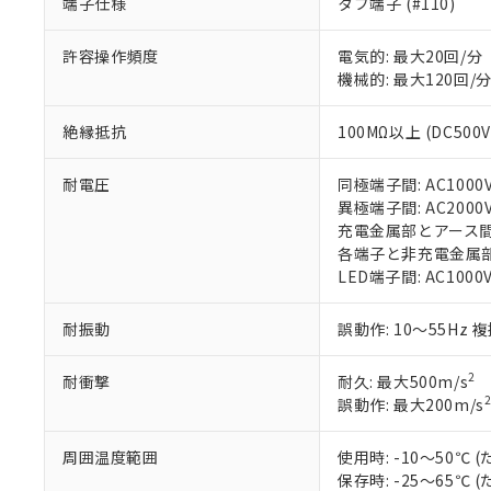
非該当品：ライセ
端子仕様
タブ端子 (#110)
※1 中国RoHS
仕入先様の事情に
があります。
以下の条件をお読
許容操作頻度
電気的: 最大20回/分
「○」：最大均質
機械的: 最大120回/
「×」：最大均質
本サービスは
当社は、これ
*EU RoHS指令（10物
「－」：未確認で
鉛(Pb) 1000ppm以下、
くものです。
う）を輸出ま
記
説明
六価クロム(Cr(Ⅵ)) 1
絶縁抵抗
100MΩ以上 (DC500
当社制御機器
などの必要な
フタル酸ビス(2-エチルヘ
号
*中国RoHS10物質の基準値 
ル（DBP） 1000ppm
在庫状況およ
当社は規制貨
Pb(鉛) :1000ppm、 Hg
但し、RoHS指令で産
のであり、閲
耐電圧
同極端子間: AC1000V 
ます。
Cr(Ⅵ)(六価クロム) : 
フタル酸エステル類の４
○
一定数以
DBP(フタル酸ジブチル) :
い。
異極端子間: AC2000V 
当社は貴社製
DEHP(フタル酸ビス(2-エ
正式な納期状
充電金属部とアース間: AC
置等に一切使
当社販売員に
各端子と非充電金属部間: 
※2 対応予定月
△
一定数に
当社は、貴社
オムロン制御
LED端子間: AC1000
また当社は、
※2 環境保護使
在庫状況およ
部品在庫の切り替
たしません。
－
在庫なし
す。
「ｅ」：有害物質
耐振動
誤動作: 10～55Hz 
機器販売
マイパーツ機
「10」：通常の
ている必要が
味します。
2
耐衝撃
耐久: 最大500m/s
空
受注生産
お客様が当ウ
※3 非含有証明
「－」：未確認で
2
誤動作: 最大200m/s
白
が、当社の製
さい。
下記の非含有証明
周囲温度範囲
使用時: -10～50
※当社の共同
保存時: -25～65
いる法人を指
EU RoHS指令（