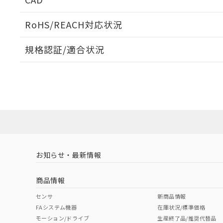
ログイン/会員登録いただくと、CADデータをダウンロ
RoHS/REACH対応状況
規格認証/適合状況
EU RoHS
注意事項・凡例
UL認証
CSA認証
CEマーキング
ダウンロードデータをご利用いただく前に、以下を必ずお読
No
No
N/A
対応状況
対応予定月
※1
※2
ソフトウェアの使用条件
対応済み
LR型式承認
DNV型式承認
BV型式承認
KR
（イギリス
（ノルウェー
（フランス
（
お知らせ・最新情報
中国 RoHS
注意事項・凡例
船舶規格）
船舶規格）
船舶規格）
船
商品情報
No
No
No
No
中国 RoHS表
※1 ※2
センサ
新商品情報
FAシステム機器
在庫状況/標準価格
Pb
Hg
Cd
Cr(V
モーション/ドライブ
生産終了品/推奨代替品