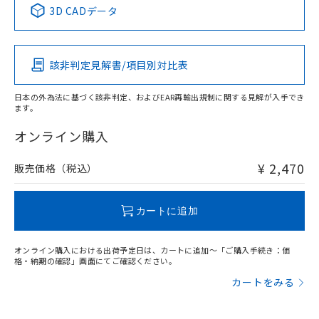
※1 ※2
3D CADデータ
この製品の規格認証/適合状況ページへ
Pb
Hg
Cd
Cr(VI)
その他の認証はこちらのページからご検索ください
該非判定見解書/項目別対比表
O
O
O
O
日本の外為法に基づく該非判定、およびEAR再輸出規制に関する見解が入手でき
ます。
"対応済み"や非含有の記載がされた商品であっても、流通
在庫等で未対応品が混在する可能性があります。
オンライン購入
非含有品が必要な際は、弊社営業部門もしくは販売店へお
問い合わせください。
¥ 2,470
販売価格（税込）
この製品のRoHS/REACH対応状況ページへ
カートに追加
オンライン購入における出荷予定日は、カートに追加～「ご購入手続き：価
格・納期の確認」画面にてご確認ください。
カートをみる