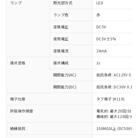
ランプ
照光部方式
LED
ランプ色
赤
定格電圧
DC5V
使用電圧
DC5V±5%
定格電流
24mA
接点定格
接点構成
1c
開閉能力(AC)
抵抗負荷: AC125V 0.1A
開閉能力(DC)
抵抗負荷: DC30V 0.1A
端子仕様
タブ端子 (#110)
許容操作頻度
電気的: 最大20回/分
※1 対応状況
機械的: 最大120回/分
対応済み：EU RoHS指令（10物質）の
絶縁抵抗
100MΩ以上 (DC500Vメ
非含有に対応した製品が提供可能な商品で