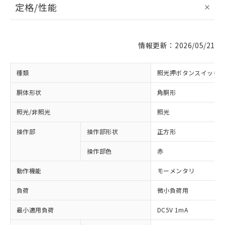
定格/性能
情報更新：2026/05/21
種類
照光押ボタンスイッチ
胴体形状
角胴形
照光/非照光
照光
操作部
操作部形状
正方形
操作部色
赤
動作機能
モーメンタリ
負荷
微小負荷用
最小適用負荷
DC5V 1mA