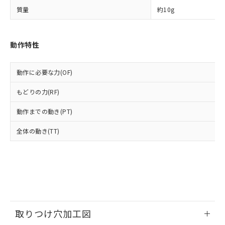
ルベンジル（BBP） 1000ppm以下、フタル酸ジブチル
全に破砕するなど、違法に輸出されな
DBP(フタル酸ジブチル) : 1000ppm、 DIBP(フタル酸ジ
様のお取引先、またはお客様担当のオ
（DBP） 1000ppm以下、フタル酸ジイソブチル
質量
約10g
イソブチル) : 1000ppm、 BBP(フタル酸ブチルベンジ
△
一定数には満たないが在庫あり
いよう必要な手段を講じます。
ムロン制御機器販売店・当社販売員に
(DIBP) 1000ppm以下
ル) : 1000ppm、
当社は貴社製品を、核兵器、ミサイ
但し、RoHS指令で産業用監視および制御機器に対する
DEHP(フタル酸ビス(2-エチルヘキシル)) : 1000ppm
ご相談ください。
適用除外項目は除く。
ル、化学兵器、生物兵器またはその他
－
在庫なし(最新の在庫状況につ
オムロン制御機器販売店や当社販売拠
フタル酸エステル類の４物質については閾値を超える意
動作特性
武器並びにこれらの製造装置等に一切
いては、お客様のお取引先、ま
図的な使用がないことを確認しています。
点は「
販売ネットワーク
」をご確認
※2 環境保護使用期限
使用いたしません。
たはお客様担当のオムロン制御
ください。
当社は、貴社製品を第三者に販売する
機器販売店・当社販売員にご確
在庫状況および標準価格結果を当社の
動作に必要な力(OF)
※2 対応予定月
「ｅ」：有害物質（10物質）のすべてが基
場合は、上記1、2および3の内容を当
認ください)
事前の承諾なく第三者に漏洩または開
準値以下であることを示します。
該第三者に通知します。また当社は、
示しないようお願いします。
もどりの力(RF)
部品在庫の切り替え状況などにより、予定
「10」：通常の使用状況下において有害物
販売先および販売に係わる関係者が違
マイパーツ機能（部品リスト作成サー
空
受注生産機種、また在庫状況の
月が前後することがあります。
質が外部に漏えいし、環境に深刻な影響を
法に輸出するおそれがある場合は、取
ビス）をご利用いただくには、I-Web
動作までの動き(PT)
白
情報を公開していない機種
及ぼさない年数を意味します。
り引きをいたしません。
メンバーズにご登録されている必要が
「－」：未確認です。当社販売部門へお問
全体の動き(TT)
あります。
い合わせください。
お客様が当ウェブサイト上で当社にご
※3 非含有証明書ダウンロード
登録された部品リストについて、当社
および当社の共同利用者が、当社の製
下記の非含有証明書をダウンロードするこ
品・サービスに関するお客様との取
とができます。
合意する
キャンセル
引・商談に必要な範囲で利用すること
をご了承ください。
EU RoHS指令（10物質）の非含有証明書
※当社の共同利用者とは、
"個人情報
取りつけ穴加工図
51物質の非含有証明書（当社基準）
の共同利用に関して"
の「1.共同利
※本証明書は発行日時点で非含有を証明す