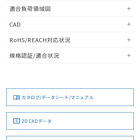
用者の範囲」に記載されている法人を
情報更新：2026/05/21
るもので、過去に遡って非含有を証明する
適合負荷領域図
指します。
ものではありません。
また、RoHS指令のフタル酸エステル類４
情報更新：2026/05/21
CAD
物質の対応では、対応完了までの期間は出
荷製品に未対応品が混在することから備考
ログイン/会員登録いただくと、CADデータをダウンロー
欄に対応日を記載しておりました。
RoHS/REACH対応状況
ドすることができます。
既に当社にて対応品への在庫切替を完了
情報更新：2026/7/29
していることから、特段のことがない限
規格認証/適合状況
り、2022年1月12日より割愛しておりま
ログイン/会員登録
す。
EU RoHS
注意事項・凡例
UL認証
CSA認証
CEマーキング
No
No
N/A
対応状況
対応予定月
※1
※2
ダウンロードデータをご利用いただく前に、以下を必ずお読
みください。
カタログ/データシート/マニュアル
対応済み
ソフトウェアの使用条件
LR型式承認
DNV型式承認
BV型式承認
KR型式承
（イギリス
（ノルウェー
（フランス
（韓国
船舶規格）
船舶規格）
船舶規格）
船舶規格
中国 RoHS
注意事項・凡例
2D CADデータ
No
No
No
No
中国 RoHS表