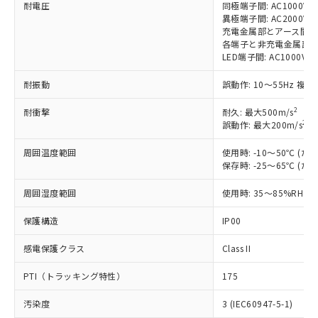
す。
耐電圧
同極端子間: AC1000V 50
異極端子間: AC2000V 50
対応予定：EU RoHS指令（10物質）の非含
ご利用条件
充電金属部とアース間: AC20
有に対応した製品に切り替える予定のある
各端子と非充電金属部間: AC
商品です。
LED端子間: AC1000V 
対応予定なし：EU RoHS指令（10物質）の
以下の条件をお読みいただき、同意のうえ
非含有に非対応の商品で、対応品を出す予
耐振動
誤動作: 10～55Hz 複振
ご利用ください。
定はありません。
調査・確認中：EU RoHS指令（10物質）の
2
耐衝撃
耐久: 最大500m/s
本サービスは、当社制御機器事業取扱
※1 中国RoHS○×表
非含有の対応状況を調査中または確認中の
2
誤動作: 最大200m/s
(
商品の当社在庫状況および標準価格
商品です。
(税抜)を提供させていただくもので
「○」：最大均質材料含有率が中国RoHSの
周囲温度範囲
使用時: -10～50℃ 
非該当品：ライセンス料など無形物で、有
す。
保存時: -25～65℃ 
基準値以下であることを示します。
害物質有無と関係のない商品です。
当社制御機器事業取扱商品の中には、
「×」：最大均質材料含有率が中国RoHSの
仕入先様の事情により、非含有部品として
本サービスの対象外となる商品もある
周囲湿度範囲
使用時: 35～85%RH
基準値を超えていることを示します。
いたものが、含有品と判明した場合などや
当社は、これら貴社製品のうち、外国
ことをご了承ください。
「－」：未確認です。当社販売部門へお問
むを得ず変更することがあります。
為替および外国貿易法に定める商品
保護構造
在庫状況および標準価格照会結果は、
IP00
い合わせください。
（以下｢規制貨物等」という）を輸出
記載している更新日時点での社内デー
*EU RoHS指令（10物質）：
または国外への提供する場合は、日本
感電保護クラス
Class II
記
タに基づき作成されるものであり、閲
説明
鉛(Pb) 1000ppm以下、 水銀(Hg) 1000ppm以下、 カド
*中国RoHS10物質の基準値 (GB/T26572)：
国政府の輸出許可(または役務取引許
号
覧された時点での実際の在庫および標
ミウム(Cd) 100ppm以下、
Pb(鉛) :1000ppm、 Hg(水銀) : 1000ppm、 Cd(カドミウ
PTI（トラッキング特性）
可)を取得するなどの必要な手続きを
175
六価クロム(Cr(Ⅵ)) 1000ppm以下、ポリ臭化ビフェニル
ム) : 100ppm、
準価格とは異なる場合があることをご
類(PBB) 1000ppm以下、ポリ臭化ジフェニルエーテル類
Cr(Ⅵ)(六価クロム) : 1000ppm、 PBBs(ポリ臭化ビフェ
とります。
了承ください。
(PBDE) 1000ppm以下、フタル酸ビス(2-エチルヘキシ
○
一定数以上の在庫あり
ニル類) : 1000ppm、 PBDEs(ポリ臭化ジフェニルエーテ
汚染度
3 (IEC60947-5-1)
当社は規制貨物を破棄する場合は、完
ル) (DEHP)(別名：DOP) 1000ppm以下、フタル酸ブチ
正式な納期状況および標準価格はお客
ル類) : 1000ppm、