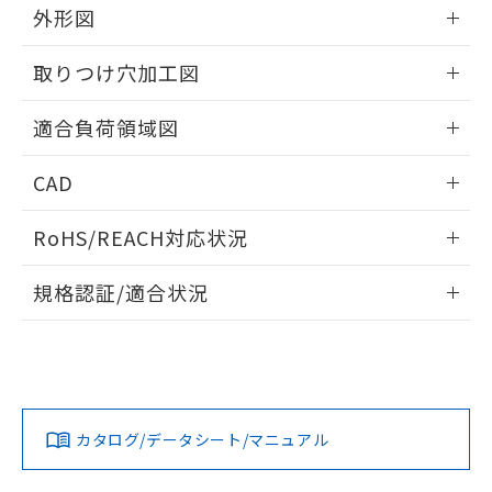
※当社の共同利用者とは、
"個人情報
外形図
51物質の非含有証明書（当社基準）
の共同利用に関して"
の「1.共同利
※本証明書は発行日時点で非含有を証明す
用者の範囲」に記載されている法人を
情報更新：2026/05/21
るもので、過去に遡って非含有を証明する
取りつけ穴加工図
指します。
ものではありません。
情報更新：2026/05/21
また、RoHS指令のフタル酸エステル類４
適合負荷領域図
物質の対応では、対応完了までの期間は出
荷製品に未対応品が混在することから備考
情報更新：2026/05/21
CAD
欄に対応日を記載しておりました。
既に当社にて対応品への在庫切替を完了
ログイン/会員登録いただくと、CADデータをダウンロー
していることから、特段のことがない限
RoHS/REACH対応状況
ドすることができます。
り、2022年1月12日より割愛しておりま
す。
情報更新：2026/7/29
規格認証/適合状況
ログイン/会員登録
EU RoHS
注意事項・凡例
UL認証
CSA認証
CEマーキング
No
No
N/A
対応状況
対応予定月
※1
※2
ダウンロードデータをご利用いただく前に、以下を必ずお読
みください。
カタログ/データシート/マニュアル
対応済み
ソフトウェアの使用条件
LR型式承認
DNV型式承認
BV型式承認
KR型式承