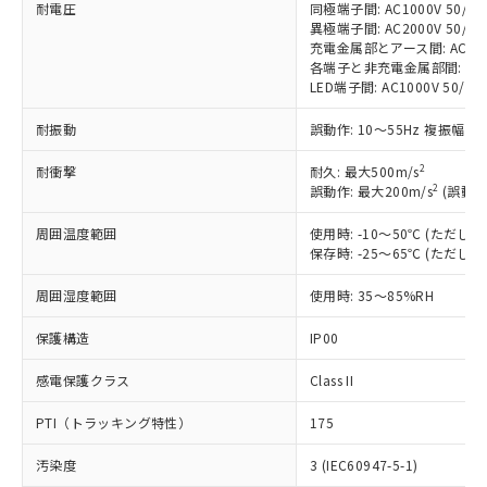
耐電圧
同極端子間: AC1000V 50/60H
対応済み：EU RoHS指令（10物質）の
異極端子間: AC2000V 50/60H
非含有に対応した製品が提供可能な商品で
充電金属部とアース間: AC2000V
す。
各端子と非充電金属部間: AC200
対応予定：EU RoHS指令（10物質）の非含
LED端子間: AC1000V 50/
ご利用条件
有に対応した製品に切り替える予定のある
商品です。
耐振動
誤動作: 10～55Hz 複振幅 1
対応予定なし：EU RoHS指令（10物質）の
以下の条件をお読みいただき、同意のうえ
非含有に非対応の商品で、対応品を出す予
2
耐衝撃
耐久: 最大500m/s
ご利用ください。
2
誤動作: 最大200m/s
(誤動作
定はありません。
調査・確認中：EU RoHS指令（10物質）の
本サービスは、当社制御機器事業取扱
周囲温度範囲
使用時: -10～50℃ (ただ
※1 中国RoHS○×表
非含有の対応状況を調査中または確認中の
商品の当社在庫状況および標準価格
保存時: -25～65℃ (ただ
商品です。
(税抜)を提供させていただくもので
「○」：最大均質材料含有率が中国RoHSの
非該当品：ライセンス料など無形物で、有
す。
周囲湿度範囲
使用時: 35～85%RH
基準値以下であることを示します。
害物質有無と関係のない商品です。
当社制御機器事業取扱商品の中には、
「×」：最大均質材料含有率が中国RoHSの
仕入先様の事情により、非含有部品として
保護構造
IP00
本サービスの対象外となる商品もある
基準値を超えていることを示します。
いたものが、含有品と判明した場合などや
当社は、これら貴社製品のうち、外国
ことをご了承ください。
「－」：未確認です。当社販売部門へお問
むを得ず変更することがあります。
為替および外国貿易法に定める商品
感電保護クラス
Class II
在庫状況および標準価格照会結果は、
い合わせください。
（以下｢規制貨物等」という）を輸出
記載している更新日時点での社内デー
PTI（トラッキング特性）
175
*EU RoHS指令（10物質）：
または国外への提供する場合は、日本
記
タに基づき作成されるものであり、閲
説明
鉛(Pb) 1000ppm以下、 水銀(Hg) 1000ppm以下、 カド
*中国RoHS10物質の基準値 (GB/T26572)：
国政府の輸出許可(または役務取引許
号
覧された時点での実際の在庫および標
ミウム(Cd) 100ppm以下、
Pb(鉛) :1000ppm、 Hg(水銀) : 1000ppm、 Cd(カドミウ
汚染度
3 (IEC60947-5-1)
可)を取得するなどの必要な手続きを
六価クロム(Cr(Ⅵ)) 1000ppm以下、ポリ臭化ビフェニル
ム) : 100ppm、
準価格とは異なる場合があることをご