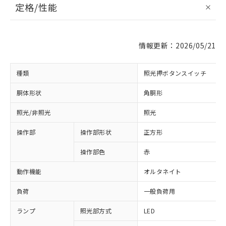
定格/性能
情報更新：2026/05/21
種類
照光押ボタンスイッチ
胴体形状
角胴形
照光/非照光
照光
操作部
操作部形状
正方形
操作部色
赤
動作機能
オルタネイト
負荷
一般負荷用
ランプ
照光部方式
LED