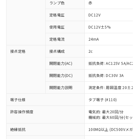
ランプ色
赤
定格電圧
DC12V
使用電圧
DC12V±5%
定格電流
24mA
接点定格
接点構成
2c
開閉能力(AC)
抵抗負荷: AC125V 5A/AC250
開閉能力(DC)
抵抗負荷: DC30V 3A
開閉能力説明
測定条件: 周囲温度 20±2℃
端子仕様
タブ端子 (#110)
許容操作頻度
電気的: 最大20回/分
機械的: 最大60回/分(セット
※1 対応状況
絶縁抵抗
100MΩ以上 (DC500Vメガ)