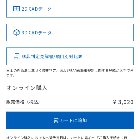
（イギリス
（ノルウェー
（フランス
（韓国
船舶規格）
船舶規格）
船舶規格）
船舶規格
中国 RoHS
注意事項・凡例
2D CADデータ
No
No
No
No
中国 RoHS表
※1 ※2
3D CADデータ
この製品の規格認証/適合状況ページへ
Pb
Hg
Cd
Cr(VI)
その他の認証はこちらのページからご検索ください
該非判定見解書/項目別対比表
O
O
O
O
日本の外為法に基づく該非判定、およびEAR再輸出規制に関する見解が入手でき
ます。
"対応済み"や非含有の記載がされた商品であっても、流通
在庫等で未対応品が混在する可能性があります。
オンライン購入
非含有品が必要な際は、弊社営業部門もしくは販売店へお
問い合わせください。
¥ 3,020
販売価格（税込）
この製品のRoHS/REACH対応状況ページへ
カートに追加
オンライン購入における出荷予定日は、カートに追加～「ご購入手続き：価