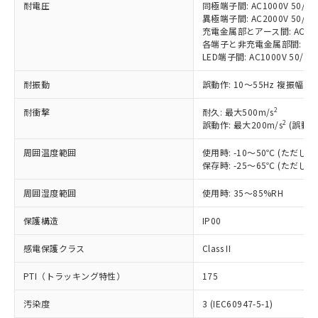
耐電圧
同極端子間: AC1000V 50/60H
非含有に対応した製品が提供可能な商品で
異極端子間: AC2000V 50/60H
す。
充電金属部とアース間: AC2000V
対応予定：EU RoHS指令（10物質）の非含
各端子と非充電金属部間: AC200
ご利用条件
有に対応した製品に切り替える予定のある
LED端子間: AC1000V 50/
商品です。
対応予定なし：EU RoHS指令（10物質）の
耐振動
誤動作: 10～55Hz 複振幅 1
以下の条件をお読みいただき、同意のうえ
非含有に非対応の商品で、対応品を出す予
ご利用ください。
2
耐衝撃
定はありません。
耐久: 最大500m/s
2
誤動作: 最大200m/s
(誤動作
調査・確認中：EU RoHS指令（10物質）の
本サービスは、当社制御機器事業取扱
※1 中国RoHS○×表
非含有の対応状況を調査中または確認中の
商品の当社在庫状況および標準価格
周囲温度範囲
使用時: -10～50℃ (ただ
商品です。
(税抜)を提供させていただくもので
保存時: -25～65℃ (ただ
「○」：最大均質材料含有率が中国RoHSの
非該当品：ライセンス料など無形物で、有
す。
基準値以下であることを示します。
害物質有無と関係のない商品です。
周囲湿度範囲
使用時: 35～85%RH
当社制御機器事業取扱商品の中には、
「×」：最大均質材料含有率が中国RoHSの
仕入先様の事情により、非含有部品として
本サービスの対象外となる商品もある
基準値を超えていることを示します。
いたものが、含有品と判明した場合などや
当社は、これら貴社製品のうち、外国
保護構造
IP00
ことをご了承ください。
「－」：未確認です。当社販売部門へお問
むを得ず変更することがあります。
為替および外国貿易法に定める商品
在庫状況および標準価格照会結果は、
い合わせください。
感電保護クラス
Class II
（以下｢規制貨物等」という）を輸出
記載している更新日時点での社内デー
*EU RoHS指令（10物質）：
または国外への提供する場合は、日本
記
タに基づき作成されるものであり、閲
説明
鉛(Pb) 1000ppm以下、 水銀(Hg) 1000ppm以下、 カド
*中国RoHS10物質の基準値 (GB/T26572)：
PTI（トラッキング特性）
175
国政府の輸出許可(または役務取引許
号
覧された時点での実際の在庫および標
ミウム(Cd) 100ppm以下、
Pb(鉛) :1000ppm、 Hg(水銀) : 1000ppm、 Cd(カドミウ
可)を取得するなどの必要な手続きを
六価クロム(Cr(Ⅵ)) 1000ppm以下、ポリ臭化ビフェニル
ム) : 100ppm、
準価格とは異なる場合があることをご
汚染度
3 (IEC60947-5-1)
類(PBB) 1000ppm以下、ポリ臭化ジフェニルエーテル類
Cr(Ⅵ)(六価クロム) : 1000ppm、 PBBs(ポリ臭化ビフェ
とります。
了承ください。
(PBDE) 1000ppm以下、フタル酸ビス(2-エチルヘキシ
ニル類) : 1000ppm、 PBDEs(ポリ臭化ジフェニルエーテ