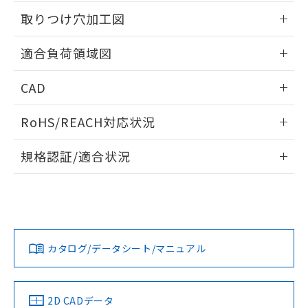
51物質の非含有証明書（当社基準）
の共同利用に関して"
の「1.共同利
情報更新：2026/05/21
※本証明書は発行日時点で非含有を証明す
取りつけ穴加工図
用者の範囲」に記載されている法人を
るもので、過去に遡って非含有を証明する
指します。
ものではありません。
情報更新：2026/05/21
適合負荷領域図
また、RoHS指令のフタル酸エステル類４
物質の対応では、対応完了までの期間は出
情報更新：2026/05/21
CAD
荷製品に未対応品が混在することから備考
欄に対応日を記載しておりました。
ログイン/会員登録いただくと、CADデータをダウンロー
既に当社にて対応品への在庫切替を完了
RoHS/REACH対応状況
ドすることができます。
していることから、特段のことがない限
り、2022年1月12日より割愛しておりま
情報更新：2026/7/29
規格認証/適合状況
す。
ログイン/会員登録
EU RoHS
注意事項・凡例
UL認証
CSA認証
CEマーキング
No
No
N/A
対応状況
対応予定月
※1
※2
ダウンロードデータをご利用いただく前に、以下を必ずお読
みください。
カタログ/データシート/マニュアル
対応済み
ソフトウェアの使用条件
LR型式承認
DNV型式承認
BV型式承認
KR型式承
（イギリス
（ノルウェー
（フランス
（韓国
船舶規格）
船舶規格）
船舶規格）
船舶規格
中国 RoHS
注意事項・凡例
2D CADデータ