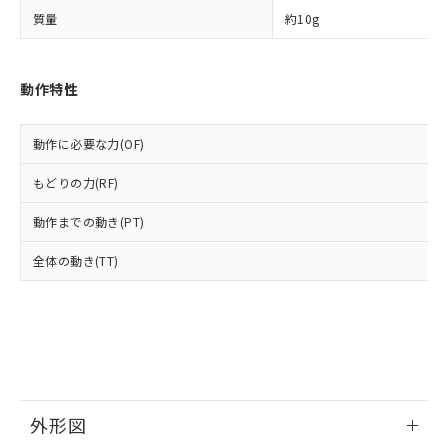
○
一定数以上の在庫あり
当社は規制貨物を破棄する場合は、完
ル) (DEHP)(別名：DOP) 1000ppm以下、フタル酸ブチ
正式な納期状況および標準価格はお客
ル類) : 1000ppm、
質量
約10g
ルベンジル（BBP） 1000ppm以下、フタル酸ジブチル
全に破砕するなど、違法に輸出されな
DBP(フタル酸ジブチル) : 1000ppm、 DIBP(フタル酸ジ
様のお取引先、またはお客様担当のオ
（DBP） 1000ppm以下、フタル酸ジイソブチル
イソブチル) : 1000ppm、 BBP(フタル酸ブチルベンジ
△
一定数には満たないが在庫あり
いよう必要な手段を講じます。
ムロン制御機器販売店・当社販売員に
(DIBP) 1000ppm以下
ル) : 1000ppm、
当社は貴社製品を、核兵器、ミサイ
但し、RoHS指令で産業用監視および制御機器に対する
DEHP(フタル酸ビス(2-エチルヘキシル)) : 1000ppm
ご相談ください。
適用除外項目は除く。
動作特性
ル、化学兵器、生物兵器またはその他
－
在庫なし(最新の在庫状況につ
オムロン制御機器販売店や当社販売拠
フタル酸エステル類の４物質については閾値を超える意
武器並びにこれらの製造装置等に一切
いては、お客様のお取引先、ま
図的な使用がないことを確認しています。
点は「
販売ネットワーク
」をご確認
※2 環境保護使用期限
使用いたしません。
たはお客様担当のオムロン制御
ください。
動作に必要な力(OF)
当社は、貴社製品を第三者に販売する
機器販売店・当社販売員にご確
在庫状況および標準価格結果を当社の
※2 対応予定月
「ｅ」：有害物質（10物質）のすべてが基
場合は、上記1、2および3の内容を当
認ください)
事前の承諾なく第三者に漏洩または開
もどりの力(RF)
準値以下であることを示します。
該第三者に通知します。また当社は、
示しないようお願いします。
部品在庫の切り替え状況などにより、予定
「10」：通常の使用状況下において有害物
販売先および販売に係わる関係者が違
動作までの動き(PT)
マイパーツ機能（部品リスト作成サー
空
受注生産機種、また在庫状況の
月が前後することがあります。
質が外部に漏えいし、環境に深刻な影響を
法に輸出するおそれがある場合は、取
ビス）をご利用いただくには、I-Web
白
情報を公開していない機種
及ぼさない年数を意味します。
り引きをいたしません。
全体の動き(TT)
メンバーズにご登録されている必要が
「－」：未確認です。当社販売部門へお問
あります。
い合わせください。
お客様が当ウェブサイト上で当社にご
※3 非含有証明書ダウンロード
登録された部品リストについて、当社
および当社の共同利用者が、当社の製
下記の非含有証明書をダウンロードするこ
品・サービスに関するお客様との取
とができます。
合意する
キャンセル
引・商談に必要な範囲で利用すること
をご了承ください。
外形図
EU RoHS指令（10物質）の非含有証明書
※当社の共同利用者とは、
"個人情報