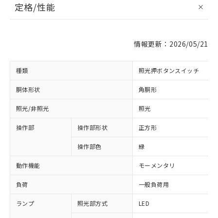
定格/性能
情報更新：2026/05/21
種類
照光押ボタンスイッチ
胴体形状
角胴形
照光/非照光
照光
操作部
操作部形状
正方形
操作部色
緑
動作機能
モーメンタリ
負荷
一般負荷用
ランプ
照光部方式
LED