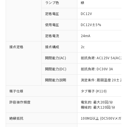
ランプ色
緑
定格電圧
DC12V
使用電圧
DC12V±5%
定格電流
24mA
接点定格
接点構成
2c
開閉能力(AC)
抵抗負荷: AC125V 5A/AC250
開閉能力(DC)
抵抗負荷: DC30V 3A
開閉能力説明
測定条件: 周囲温度 20±2℃
端子仕様
タブ端子 (#110)
許容操作頻度
電気的: 最大20回/分
機械的: 最大120回/分
※1 対応状況
絶縁抵抗
100MΩ以上 (DC500Vメガ)
対応済み：EU RoHS指令（10物質）の