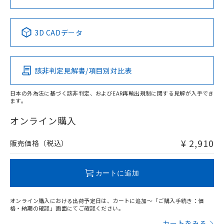
No
No
No
No
中国 RoHS表
※1 ※2
3D CADデータ
この製品の規格認証/適合状況ページへ
Pb
Hg
Cd
Cr(VI)
その他の認証はこちらのページからご検索ください
該非判定見解書/項目別対比表
O
O
O
O
日本の外為法に基づく該非判定、およびEAR再輸出規制に関する見解が入手でき
ます。
"対応済み"や非含有の記載がされた商品であっても、流通
在庫等で未対応品が混在する可能性があります。
オンライン購入
非含有品が必要な際は、弊社営業部門もしくは販売店へお
問い合わせください。
¥ 2,910
販売価格（税込）
この製品のRoHS/REACH対応状況ページへ
カートに追加
オンライン購入における出荷予定日は、カートに追加～「ご購入手続き：価
格・納期の確認」画面にてご確認ください。
カートをみる