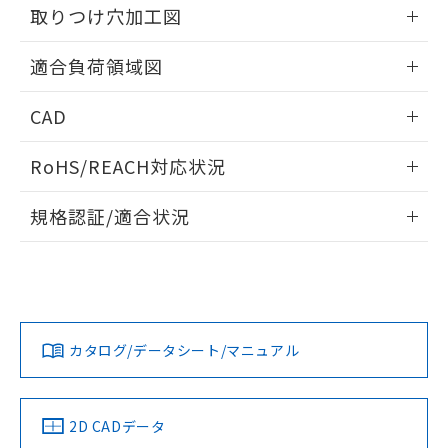
の共同利用に関して"
の「1.共同利
取りつけ穴加工図
※本証明書は発行日時点で非含有を証明す
用者の範囲」に記載されている法人を
るもので、過去に遡って非含有を証明する
指します。
情報更新：2026/05/21
ものではありません。
適合負荷領域図
また、RoHS指令のフタル酸エステル類４
物質の対応では、対応完了までの期間は出
情報更新：2026/05/21
CAD
荷製品に未対応品が混在することから備考
欄に対応日を記載しておりました。
ログイン/会員登録いただくと、CADデータをダウンロー
既に当社にて対応品への在庫切替を完了
RoHS/REACH対応状況
ドすることができます。
していることから、特段のことがない限
情報更新：2026/7/29
り、2022年1月12日より割愛しておりま
規格認証/適合状況
す。
ログイン/会員登録
EU RoHS
注意事項・凡例
UL認証
CSA認証
CEマーキング
No
No
N/A
対応状況
対応予定月
※1
※2
ダウンロードデータをご利用いただく前に、以下を必ずお読
みください。
カタログ/データシート/マニュアル
対応済み
ソフトウェアの使用条件
LR型式承認
DNV型式承認
BV型式承認
KR型式承
（イギリス
（ノルウェー
（フランス
（韓国
船舶規格）
船舶規格）
船舶規格）
船舶規格
中国 RoHS
注意事項・凡例
2D CADデータ