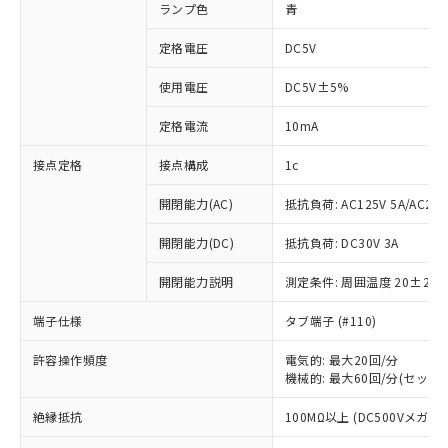
ランプ色
青
定格電圧
DC5V
使用電圧
DC5V±5%
定格電流
10mA
接点定格
接点構成
1c
開閉能力(AC)
抵抗負荷: AC125V 5A/AC250
開閉能力(DC)
抵抗負荷: DC30V 3A
開閉能力説明
測定条件: 周囲温度 20±2℃
端子仕様
タブ端子 (#110)
許容操作頻度
電気的: 最大20回/分
機械的: 最大60回/分(セット
※1 対応状況
絶縁抵抗
100MΩ以上 (DC500Vメガ)
対応済み：EU RoHS指令（10物質）の