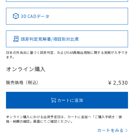
No
No
No
No
中国 RoHS表
※1 ※2
3D CADデータ
この製品の規格認証/適合状況ページへ
Pb
Hg
Cd
Cr(VI)
その他の認証はこちらのページからご検索ください
該非判定見解書/項目別対比表
X
O
O
O
日本の外為法に基づく該非判定、およびEAR再輸出規制に関する見解が入手でき
ます。
"対応済み"や非含有の記載がされた商品であっても、流通
在庫等で未対応品が混在する可能性があります。
オンライン購入
非含有品が必要な際は、弊社営業部門もしくは販売店へお
問い合わせください。
¥ 2,530
販売価格（税込）
この製品のRoHS/REACH対応状況ページへ
カートに追加
オンライン購入における出荷予定日は、カートに追加～「ご購入手続き：価
格・納期の確認」画面にてご確認ください。
カートをみる