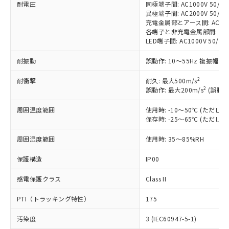
非含有に対応した製品が提供可能な商品で
耐電圧
同極端子間: AC1000V 50/60H
異極端子間: AC2000V 50/60H
す。
充電金属部とアース間: AC2000V
対応予定：EU RoHS指令（10物質）の非含
ご利用条件
各端子と非充電金属部間: AC200
有に対応した製品に切り替える予定のある
LED端子間: AC1000V 50/
商品です。
対応予定なし：EU RoHS指令（10物質）の
耐振動
誤動作: 10～55Hz 複振幅 1
以下の条件をお読みいただき、同意のうえ
非含有に非対応の商品で、対応品を出す予
ご利用ください。
定はありません。
2
耐衝撃
耐久: 最大500m/s
調査・確認中：EU RoHS指令（10物質）の
2
誤動作: 最大200m/s
(誤動作
本サービスは、当社制御機器事業取扱
※1 中国RoHS○×表
非含有の対応状況を調査中または確認中の
商品の当社在庫状況および標準価格
周囲温度範囲
使用時: -10～50℃ (ただ
商品です。
(税抜)を提供させていただくもので
保存時: -25～65℃ (ただ
「○」：最大均質材料含有率が中国RoHSの
非該当品：ライセンス料など無形物で、有
す。
基準値以下であることを示します。
害物質有無と関係のない商品です。
当社制御機器事業取扱商品の中には、
周囲湿度範囲
使用時: 35～85%RH
「×」：最大均質材料含有率が中国RoHSの
仕入先様の事情により、非含有部品として
本サービスの対象外となる商品もある
基準値を超えていることを示します。
いたものが、含有品と判明した場合などや
当社は、これら貴社製品のうち、外国
ことをご了承ください。
保護構造
IP00
「－」：未確認です。当社販売部門へお問
むを得ず変更することがあります。
為替および外国貿易法に定める商品
在庫状況および標準価格照会結果は、
い合わせください。
（以下｢規制貨物等」という）を輸出
感電保護クラス
Class II
記載している更新日時点での社内デー
*EU RoHS指令（10物質）：
または国外への提供する場合は、日本
記
タに基づき作成されるものであり、閲
説明
鉛(Pb) 1000ppm以下、 水銀(Hg) 1000ppm以下、 カド
*中国RoHS10物質の基準値 (GB/T26572)：
国政府の輸出許可(または役務取引許
PTI（トラッキング特性）
175
号
覧された時点での実際の在庫および標
ミウム(Cd) 100ppm以下、
Pb(鉛) :1000ppm、 Hg(水銀) : 1000ppm、 Cd(カドミウ
可)を取得するなどの必要な手続きを
六価クロム(Cr(Ⅵ)) 1000ppm以下、ポリ臭化ビフェニル
ム) : 100ppm、
準価格とは異なる場合があることをご
類(PBB) 1000ppm以下、ポリ臭化ジフェニルエーテル類
Cr(Ⅵ)(六価クロム) : 1000ppm、 PBBs(ポリ臭化ビフェ
汚染度
3 (IEC60947-5-1)
とります。
了承ください。
(PBDE) 1000ppm以下、フタル酸ビス(2-エチルヘキシ
○
一定数以上の在庫あり
ニル類) : 1000ppm、 PBDEs(ポリ臭化ジフェニルエーテ