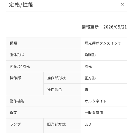
定格/性能
情報更新：2026/05/21
種類
照光押ボタンスイッチ
胴体形状
角胴形
照光/非照光
照光
操作部
操作部形状
正方形
操作部色
青
動作機能
オルタネイト
負荷
一般負荷用
ランプ
照光部方式
LED