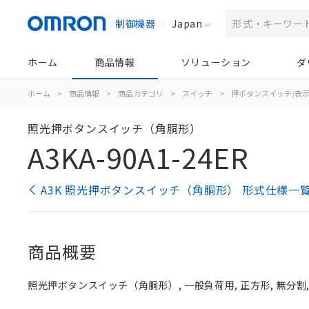
制御機器
Japan
ホーム
商品情報
ソリューション
ダ
ホーム
>
商品情報
>
商品カテゴリ
>
スイッチ
>
押ボタンスイッチ/表
照光押ボタンスイッチ（角胴形）
A3KA-90A1-24ER
A3K 照光押ボタンスイッチ（角胴形） 形式仕様一
商品概要
照光押ボタンスイッチ（角胴形）, 一般負荷用, 正方形, 無分割, 赤,