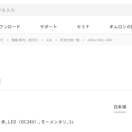
ウンロード
サポート
セミナ
オムロンの
示灯
>
角胴:照光・表示灯
>
A3K
>
形式仕様一覧
>
A3KA-90A1-24ER
覧
日本語
 LED（DC24V）, モーメンタリ, 1c