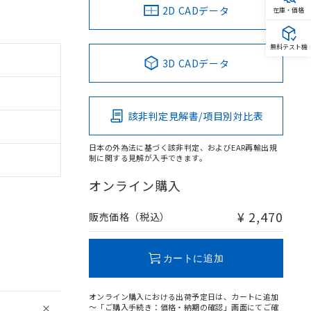
2D CADデータ
在庫・価格
無料テスト機
3D CADデータ
該非判定見解書/項目別対比表
日本の外為法に基づく該非判定、およびEAR再輸出規
制に関する見解が入手できます。
オンライン購入
¥ 2,470
販売価格（税込）
カートに追加
オンライン購入における出荷予定日は、カートに追加
～「ご購入手続き：価格・納期の確認」画面にてご確