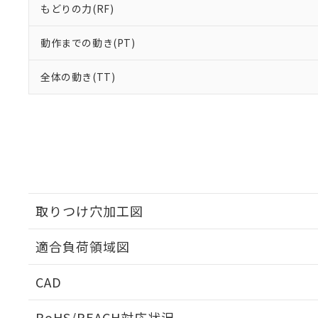
もどりの力(RF)
動作までの動き(PT)
全体の動き(TT)
取りつけ穴加工図
適合負荷領域図
CAD
ログイン/会員登録いただくと、CADデータをダウンロ
RoHS/REACH対応状況