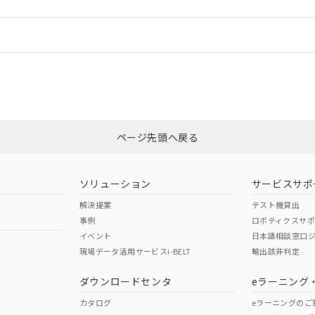
情報更新：
ログイン/会員登録
CCC認証
電波法
みください。
Yes
N/A
非含有証明書
※3
ページ先頭へ戻る
ダウンロードはこちら
型式承認
NK型式承認
ABS型式承認
韓国
（日本
（アメリカ
ソリューション
サービスサポ
舶規格）
船舶規格）
船舶規格）
解決提案
テスト機貸出
事例
ロボティクスサ
No
No
イベント
日本語相談窓口
現場データ活用サービスi-BELT
輸出該非判定
I)
PBBs
PBDEs
DBP
ダウンロードセンタ
eラーニング
この製品の規格認証/適合
その他の認証はこちらのページからご
カタログ
eラーニングのご