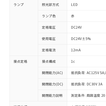
ランプ
照光部方式
LED
ランプ色
赤
定格電圧
DC24V
使用電圧
DC24V±5%
定格電流
12mA
接点定格
接点構成
1c
※1 対応状況
開閉能力(AC)
抵抗負荷: AC125V 5A/
対応済み：EU
開閉能力(DC)
抵抗負荷: DC30V 3A
対応予定：EU R
対応予定なし：EU
調査・確認中：EU
開閉能力説明
測定条件: 周囲温度 2
ご利用条件
非該当品：ライセ
※1 中国RoHS
仕入先様の事情に