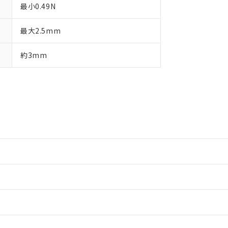
最小0.49N
最大2.5mm
約3mm
情報更新：2
情報更新：2
ードすることができます。