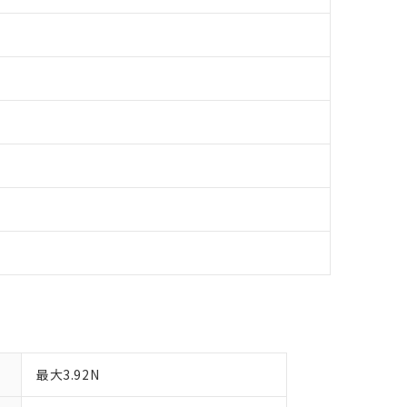
日時点で非含有を証明するもので、過去に遡って非含有を証明するも
令のフタル酸エステル類４物質の対応では、対応完了までの期間は出
備考欄に対応日を記載しておりました。
品への在庫切替を完了していることから、特段のことがない限り、20
す。
最大3.92N