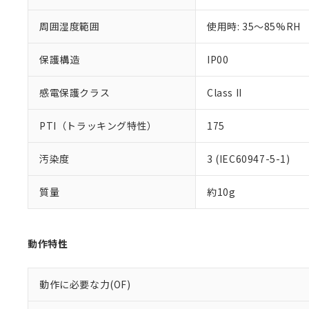
※本証明書は発行
また、RoHS指
周囲湿度範囲
使用時: 35～85%RH
混在することから
既に当社にて対応
保護構造
IP00
り割愛しておりま
感電保護クラス
Class II
PTI（トラッキング特性）
175
汚染度
3 (IEC60947-5-1)
質量
約10g
動作特性
動作に必要な力(OF)