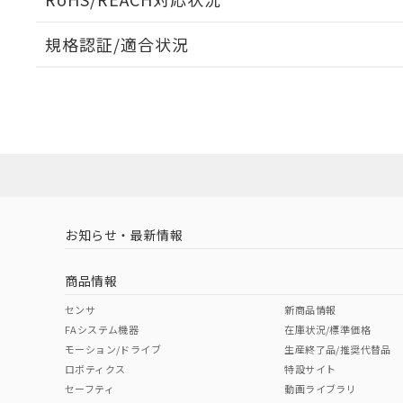
規格認証/適合状況
EU RoHS
注意事項・凡例
UL認証
CSA認証
CEマーキング
ダウンロードデータをご利用いただく前に、以下を必ずお読
No
No
N/A
対応状況
対応予定月
※1
※2
ソフトウェアの使用条件
対応済み
LR型式承認
DNV型式承認
BV型式承認
KR
（イギリス
（ノルウェー
（フランス
（
お知らせ・最新情報
中国 RoHS
注意事項・凡例
船舶規格）
船舶規格）
船舶規格）
船
商品情報
No
No
No
No
中国 RoHS表
※1 ※2
センサ
新商品情報
FAシステム機器
在庫状況/標準価格
Pb
Hg
Cd
Cr(V
モーション/ドライブ
生産終了品/推奨代替品
ロボティクス
特設サイト
セーフティ
動画ライブラリ