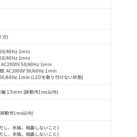
みいただき、同意のうえご利用ください。
材料含有率が中国RoHSの基準値以下であることを示します。
材料含有率が中国RoHSの基準値を超えていることを示します。
、当社制御機器事業取扱商品の当社在庫状況および標準価格(税抜)
ら貴社製品のうち、外国為替および外国貿易法に定める商品（以下｢
質）：
す。当社販売部門へお問い合わせください。
 水銀(Hg) 1000ppm以下、 カドミウム(Cd) 100ppm以下、
たは国外への提供する場合は、日本国政府の輸出許可(または役務取
000ppm以下、ポリ臭化ビフェニル類(PBB) 1000ppm以下、ポリ臭化ジフェニルエーテル類(P
事業取扱商品の中には、本サービスの対象外となる商品もあること
手続きをとります。
キシル) (DEHP)(別名：DOP) 1000ppm以下、フタル酸ブチルベンジル（BBP） 100
(GB/T26572)：
メガ)
以下、フタル酸ジイソブチル (DIBP) 1000ppm以下
び標準価格照会結果は、記載している更新日時点での社内データに
物を破棄する場合は、完全に破砕するなど、違法に輸出されないよ
(水銀) : 1000ppm、 Cd(カドミウム) : 100ppm、
業用監視および制御機器に対する適用除外項目は除く。
覧された時点での実際の在庫および標準価格とは異なる場合がある
1000ppm、 PBBs(ポリ臭化ビフェニル類) : 1000ppm、 PBDEs(ポリ臭化ジフェニルエーテル類
物質については閾値を超える意図的な使用がないことを確認しています。
上の在庫あり
 1000ppm、 DIBP(フタル酸ジイソブチル) : 1000ppm、 BBP(フタル酸ブチルベンジル) :
品を、核兵器、ミサイル、化学兵器、生物兵器またはその他武器並
0/60Hz 1min
チルヘキシル)) : 1000ppm
況および標準価格はお客様のお取引先、またはお客様担当のオムロ
用いたしません。
0/60Hz 1min
ご相談ください。
は満たないが在庫あり
製品を第三者に販売する場合は、上記1、2および3の内容を当該第
2000V 50/60Hz 1min
機器販売店や当社販売拠点は「
販売ネットワーク
」をご確認くだ
販売先および販売に係わる関係者が違法に輸出するおそれがある場
C2000V 50/60Hz 1min
用期限
び標準価格結果を当社の事前の承諾なく第三者に漏洩または開示し
え状況などにより、予定月が前後することがあります。
 50/60Hz 1min (LEDを取り付けない状態)
(最新の在庫状況については、お客様のお取引先、またはお客様担当
（10物質）のすべてが基準値以下であることを示します。
店・当社販売員にご確認ください)
能（部品リスト作成サービス）をご利用いただくには、I-Webメン
使用状況下において有害物質が外部に漏えいし、環境に深刻な影響を
振幅 1.5mm (誤動作1ms以内)
あります。
機種、また在庫状況の情報を公開していない機種
ェブサイト上で当社にご登録された部品リストについて、当社およ
書ダウンロード
す。当社販売部門へお問い合わせください。
品・サービスに関するお客様との取引・商談に必要な範囲で利用す
合意する
キャンセル
(誤動作1ms以内)
書をダウンロードすることができます。
利用者とは、
"個人情報の共同利用に関して"
の「1.共同利用者の
します。
 (ただし、氷結、結露しないこと)
10物質）の非含有証明書
 (ただし、氷結、結露しないこと)
明書（当社基準）