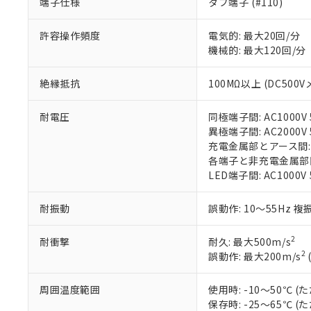
端子仕様
タブ端子 (#110)
があります。
以下の条件をお読
「○」：最大均質
許容操作頻度
電気的: 最大20回/分
「×」：最大均質
本サービスは
当社は、これ
*EU RoHS指令（10物
機械的: 最大120回/分
「－」：未確認で
鉛(Pb) 1000ppm以下、
くものです。
う）を輸出ま
記
説明
六価クロム(Cr(Ⅵ)) 1
当社制御機器
などの必要な
フタル酸ビス(2-エチルヘ
号
*中国RoHS10物質の基準値 
絶縁抵抗
100MΩ以上 (DC500V
ル（DBP） 1000ppm
在庫状況およ
当社は規制貨
Pb(鉛) :1000ppm、 Hg
但し、RoHS指令で産
のであり、閲
ます。
Cr(Ⅵ)(六価クロム) : 
フタル酸エステル類の４
○
一定数以
DBP(フタル酸ジブチル) :
い。
当社は貴社製
耐電圧
同極端子間: AC1000V 5
DEHP(フタル酸ビス(2-エ
正式な納期状
置等に一切使
異極端子間: AC2000V 5
当社販売員に
※2 対応予定月
△
一定数に
当社は、貴社
充電金属部とアース間: AC
オムロン制御
また当社は、
各端子と非充電金属部間: A
※2 環境保護使
在庫状況およ
部品在庫の切り替
たしません。
LED端子間: AC1000V
－
在庫なし
す。
「ｅ」：有害物質
機器販売
マイパーツ機
「10」：通常の
耐振動
誤動作: 10～55Hz 複
ている必要が
味します。
空
受注生産
お客様が当ウ
※3 非含有証明
「－」：未確認で
白
2
耐衝撃
耐久: 最大500m/s
が、当社の製
2
誤動作: 最大200m/s
さい。
下記の非含有証明
※当社の共同
いる法人を指
周囲温度範囲
使用時: -10～50℃
EU RoHS指令（
保存時: -25～65℃
51物質の非含有証