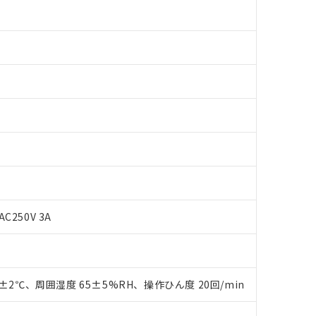
AC250V 3A
 RoHS指令（10物質）の非含有に対応した製品が提供可能な商品です
oHS指令（10物質）の非含有に対応した製品に切り替える予定のある
 RoHS指令（10物質）の非含有に非対応の商品で、対応品を出す予
 RoHS指令（10物質）の非含有の対応状況を調査中または確認中の
0±2℃、周囲湿度 65±5%RH、操作ひん度 20回/min
ンス料など無形物で、有害物質有無と関係のない商品です。
○×表
より、非含有部品としていたものが、含有品と判明した場合などやむ