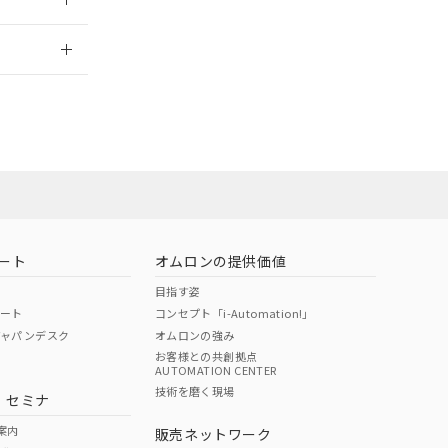
2026/7/29
ート
オムロンの提供価値
目指す姿
ポート
コンセプト「i-Automation!」
ジャパンデスク
オムロンの強み
お客様との共創拠点
AUTOMATION CENTER
DIBP
BBP
DEHP
環境保護
技術を磨く現場
・セミナ
状況ページへ
使用期限
検索ください
案内
販売ネットワーク