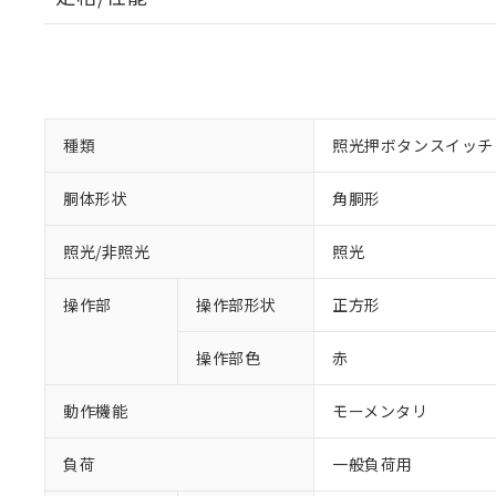
種類
照光押ボタンスイッチ
胴体形状
角胴形
照光/非照光
照光
操作部
操作部形状
正方形
操作部色
赤
動作機能
モーメンタリ
負荷
一般負荷用