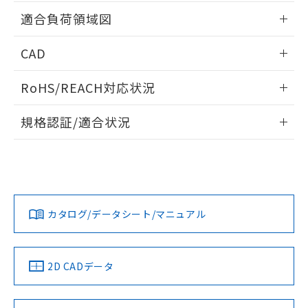
用者の範囲」に記載されている法人を
情報更新：2026/05/21
るもので、過去に遡って非含有を証明する
適合負荷領域図
指します。
ものではありません。
また、RoHS指令のフタル酸エステル類４
情報更新：2026/05/21
CAD
物質の対応では、対応完了までの期間は出
荷製品に未対応品が混在することから備考
ログイン/会員登録いただくと、CADデータをダウンロー
欄に対応日を記載しておりました。
RoHS/REACH対応状況
ドすることができます。
既に当社にて対応品への在庫切替を完了
情報更新：2026/7/29
していることから、特段のことがない限
規格認証/適合状況
り、2022年1月12日より割愛しておりま
ログイン/会員登録
す。
EU RoHS
注意事項・凡例
UL認証
CSA認証
CEマーキング
No
No
N/A
対応状況
対応予定月
※1
※2
ダウンロードデータをご利用いただく前に、以下を必ずお読
みください。
カタログ/データシート/マニュアル
対応済み
ソフトウェアの使用条件
LR型式承認
DNV型式承認
BV型式承認
KR型式承
（イギリス
（ノルウェー
（フランス
（韓国
船舶規格）
船舶規格）
船舶規格）
船舶規格
中国 RoHS
注意事項・凡例
2D CADデータ
No
No
No
No
中国 RoHS表