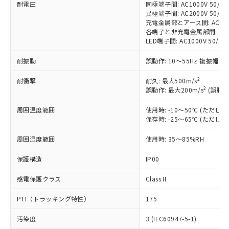
す。
耐電圧
同極端子間: AC1000V 50/60H
異極端子間: AC2000V 50/60H
対応予定：EU RoHS指令（10物質）の非含
ご利用条件
充電金属部とアース間: AC2000V
有に対応した製品に切り替える予定のある
各端子と非充電金属部間: AC200
商品です。
LED端子間: AC1000V 50/
対応予定なし：EU RoHS指令（10物質）の
以下の条件をお読みいただき、同意のうえ
非含有に非対応の商品で、対応品を出す予
耐振動
誤動作: 10～55Hz 複振幅 1
ご利用ください。
定はありません。
調査・確認中：EU RoHS指令（10物質）の
2
耐衝撃
耐久: 最大500m/s
本サービスは、当社制御機器事業取扱
※1 中国RoHS○×表
非含有の対応状況を調査中または確認中の
2
誤動作: 最大200m/s
(誤動作
商品の当社在庫状況および標準価格
商品です。
(税抜)を提供させていただくもので
「○」：最大均質材料含有率が中国RoHSの
周囲温度範囲
使用時: -10～50℃ (ただ
非該当品：ライセンス料など無形物で、有
す。
保存時: -25～65℃ (ただ
基準値以下であることを示します。
害物質有無と関係のない商品です。
当社制御機器事業取扱商品の中には、
「×」：最大均質材料含有率が中国RoHSの
仕入先様の事情により、非含有部品として
本サービスの対象外となる商品もある
周囲湿度範囲
使用時: 35～85%RH
基準値を超えていることを示します。
いたものが、含有品と判明した場合などや
当社は、これら貴社製品のうち、外国
ことをご了承ください。
「－」：未確認です。当社販売部門へお問
むを得ず変更することがあります。
為替および外国貿易法に定める商品
保護構造
在庫状況および標準価格照会結果は、
IP00
い合わせください。
（以下｢規制貨物等」という）を輸出
記載している更新日時点での社内デー
*EU RoHS指令（10物質）：
または国外への提供する場合は、日本
感電保護クラス
Class II
記
タに基づき作成されるものであり、閲
説明
鉛(Pb) 1000ppm以下、 水銀(Hg) 1000ppm以下、 カド
*中国RoHS10物質の基準値 (GB/T26572)：
国政府の輸出許可(または役務取引許
号
覧された時点での実際の在庫および標
ミウム(Cd) 100ppm以下、
Pb(鉛) :1000ppm、 Hg(水銀) : 1000ppm、 Cd(カドミウ
PTI（トラッキング特性）
可)を取得するなどの必要な手続きを
175
六価クロム(Cr(Ⅵ)) 1000ppm以下、ポリ臭化ビフェニル
ム) : 100ppm、
準価格とは異なる場合があることをご
類(PBB) 1000ppm以下、ポリ臭化ジフェニルエーテル類
Cr(Ⅵ)(六価クロム) : 1000ppm、 PBBs(ポリ臭化ビフェ
とります。
了承ください。
(PBDE) 1000ppm以下、フタル酸ビス(2-エチルヘキシ
○
一定数以上の在庫あり
ニル類) : 1000ppm、 PBDEs(ポリ臭化ジフェニルエーテ
汚染度
3 (IEC60947-5-1)
当社は規制貨物を破棄する場合は、完
ル) (DEHP)(別名：DOP) 1000ppm以下、フタル酸ブチ
正式な納期状況および標準価格はお客
ル類) : 1000ppm、