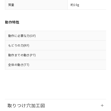
ルベンジル（BBP） 1000ppm以下、フタル酸ジブチル
全に破砕するなど、違法に輸出されな
DBP(フタル酸ジブチル) : 1000ppm、 DIBP(フタル酸ジ
様のお取引先、またはお客様担当のオ
（DBP） 1000ppm以下、フタル酸ジイソブチル
質量
約10g
イソブチル) : 1000ppm、 BBP(フタル酸ブチルベンジ
△
一定数には満たないが在庫あり
いよう必要な手段を講じます。
ムロン制御機器販売店・当社販売員に
(DIBP) 1000ppm以下
ル) : 1000ppm、
当社は貴社製品を、核兵器、ミサイ
但し、RoHS指令で産業用監視および制御機器に対する
DEHP(フタル酸ビス(2-エチルヘキシル)) : 1000ppm
ご相談ください。
適用除外項目は除く。
ル、化学兵器、生物兵器またはその他
－
在庫なし(最新の在庫状況につ
オムロン制御機器販売店や当社販売拠
フタル酸エステル類の４物質については閾値を超える意
動作特性
武器並びにこれらの製造装置等に一切
いては、お客様のお取引先、ま
図的な使用がないことを確認しています。
点は「
販売ネットワーク
」をご確認
※2 環境保護使用期限
使用いたしません。
たはお客様担当のオムロン制御
ください。
当社は、貴社製品を第三者に販売する
機器販売店・当社販売員にご確
在庫状況および標準価格結果を当社の
動作に必要な力(OF)
※2 対応予定月
「ｅ」：有害物質（10物質）のすべてが基
場合は、上記1、2および3の内容を当
認ください)
事前の承諾なく第三者に漏洩または開
準値以下であることを示します。
該第三者に通知します。また当社は、
示しないようお願いします。
もどりの力(RF)
部品在庫の切り替え状況などにより、予定
「10」：通常の使用状況下において有害物
販売先および販売に係わる関係者が違
マイパーツ機能（部品リスト作成サー
空
受注生産機種、また在庫状況の
月が前後することがあります。
質が外部に漏えいし、環境に深刻な影響を
法に輸出するおそれがある場合は、取
ビス）をご利用いただくには、I-Web
動作までの動き(PT)
白
情報を公開していない機種
及ぼさない年数を意味します。
り引きをいたしません。
メンバーズにご登録されている必要が
「－」：未確認です。当社販売部門へお問
全体の動き(TT)
あります。
い合わせください。
お客様が当ウェブサイト上で当社にご
※3 非含有証明書ダウンロード
登録された部品リストについて、当社
および当社の共同利用者が、当社の製
下記の非含有証明書をダウンロードするこ
品・サービスに関するお客様との取
とができます。
合意する
キャンセル
引・商談に必要な範囲で利用すること
をご了承ください。
EU RoHS指令（10物質）の非含有証明書
※当社の共同利用者とは、
"個人情報
取りつけ穴加工図
51物質の非含有証明書（当社基準）
の共同利用に関して"
の「1.共同利
※本証明書は発行日時点で非含有を証明す