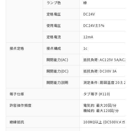
ランプ色
緑
定格電圧
DC24V
使用電圧
DC24V±5%
定格電流
12mA
接点定格
接点構成
1c
開閉能力(AC)
抵抗負荷: AC125V 5A/AC250
開閉能力(DC)
抵抗負荷: DC30V 3A
開閉能力説明
測定条件: 周囲温度 20±2℃
端子仕様
タブ端子 (#110)
許容操作頻度
電気的: 最大20回/分
※1 対応状況
機械的: 最大120回/分
対応済み：EU RoHS指令（10物質）の
絶縁抵抗
100MΩ以上 (DC500Vメガ)
非含有に対応した製品が提供可能な商品で