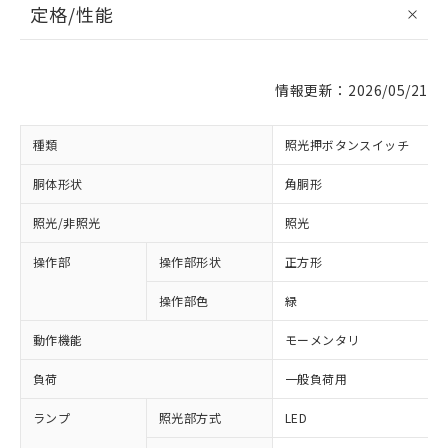
定格/性能
情報更新：2026/05/21
種類
照光押ボタンスイッチ
胴体形状
角胴形
照光/非照光
照光
操作部
操作部形状
正方形
操作部色
緑
動作機能
モーメンタリ
負荷
一般負荷用
ランプ
照光部方式
LED