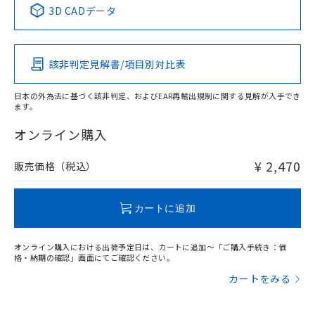
※1 ※2
3D CADデータ
この製品の規格認証/適合状況ページへ
Pb
Hg
Cd
Cr(VI)
その他の認証はこちらのページからご検索ください
該非判定見解書/項目別対比表
O
O
O
O
日本の外為法に基づく該非判定、およびEAR再輸出規制に関する見解が入手でき
ます。
"対応済み"や非含有の記載がされた商品であっても、流通
在庫等で未対応品が混在する可能性があります。
オンライン購入
非含有品が必要な際は、弊社営業部門もしくは販売店へお
問い合わせください。
¥ 2,470
販売価格（税込）
この製品のRoHS/REACH対応状況ページへ
カートに追加
オンライン購入における出荷予定日は、カートに追加～「ご購入手続き：価
格・納期の確認」画面にてご確認ください。
カートをみる