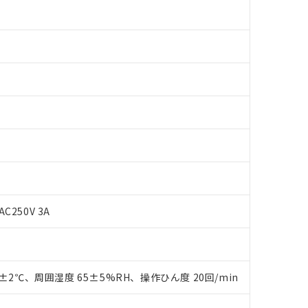
AC250V 3A
 RoHS指令（10物質）の非含有に対応した製品が提供可能な商品です
oHS指令（10物質）の非含有に対応した製品に切り替える予定のある
 RoHS指令（10物質）の非含有に非対応の商品で、対応品を出す予
 RoHS指令（10物質）の非含有の対応状況を調査中または確認中の
0±2℃、周囲湿度 65±5%RH、操作ひん度 20回/min
ンス料など無形物で、有害物質有無と関係のない商品です。
○×表
より、非含有部品としていたものが、含有品と判明した場合などやむ