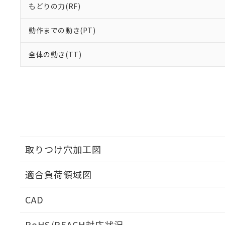
もどりの力(RF)
動作までの動き(PT)
全体の動き(TT)
取りつけ穴加工図
適合負荷領域図
CAD
ログイン/会員登録いただくと、CADデータをダウンロ
RoHS/REACH対応状況