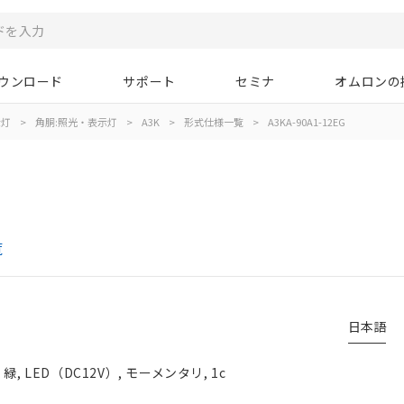
ウンロード
サポート
セミナ
オムロンの
示灯
>
角胴:照光・表示灯
>
A3K
>
形式仕様一覧
>
A3KA-90A1-12EG
覧
日本語
 LED（DC12V）, モーメンタリ, 1c