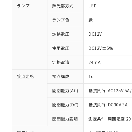
ランプ
照光部方式
LED
ランプ色
緑
定格電圧
DC12V
使用電圧
DC12V±5%
定格電流
24mA
接点定格
接点構成
1c
※1 対応状況
開閉能力(AC)
抵抗負荷: AC125V 5A/
対応済み：EU
開閉能力(DC)
抵抗負荷: DC30V 3A
対応予定：EU R
対応予定なし：EU
調査・確認中：EU
開閉能力説明
測定条件: 周囲温度 2
ご利用条件
非該当品：ライセ
※1 中国RoHS
仕入先様の事情に