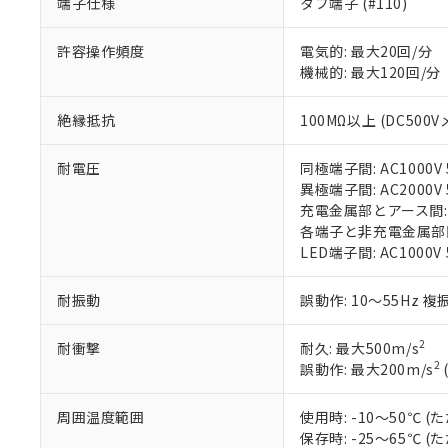
端子仕様
タブ端子 (#110)
があります。
以下の条件をお読
「○」：最大均質
許容操作頻度
電気的: 最大20回/分
「×」：最大均質
本サービスは
当社は、これ
*EU RoHS指令（10物
機械的: 最大120回/分
「－」：未確認で
鉛(Pb) 1000ppm以下、
くものです。
う）を輸出ま
記
説明
六価クロム(Cr(Ⅵ)) 1
当社制御機器
などの必要な
フタル酸ビス(2-エチルヘ
号
*中国RoHS10物質の基準値 
絶縁抵抗
100MΩ以上 (DC500V
ル（DBP） 1000ppm
在庫状況およ
当社は規制貨
Pb(鉛) :1000ppm、 Hg
但し、RoHS指令で産
のであり、閲
ます。
Cr(Ⅵ)(六価クロム) : 
フタル酸エステル類の４
○
一定数以
DBP(フタル酸ジブチル) :
い。
当社は貴社製
耐電圧
同極端子間: AC1000V 5
DEHP(フタル酸ビス(2-エ
正式な納期状
置等に一切使
異極端子間: AC2000V 5
当社販売員に
※2 対応予定月
△
一定数に
当社は、貴社
充電金属部とアース間: AC
オムロン制御
また当社は、
各端子と非充電金属部間: A
※2 環境保護使
在庫状況およ
部品在庫の切り替
たしません。
LED端子間: AC1000V
－
在庫なし
す。
「ｅ」：有害物質
機器販売
マイパーツ機
「10」：通常の
耐振動
誤動作: 10～55Hz 複
ている必要が
味します。
空
受注生産
お客様が当ウ
※3 非含有証明
「－」：未確認で
白
2
耐衝撃
耐久: 最大500m/s
が、当社の製
2
誤動作: 最大200m/s
さい。
下記の非含有証明
※当社の共同
いる法人を指
周囲温度範囲
使用時: -10～50℃
EU RoHS指令（
保存時: -25～65℃
51物質の非含有証