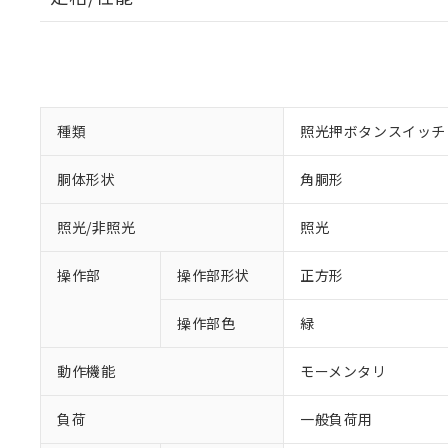
種類
照光押ボタンスイッチ
胴体形状
角胴形
照光/非照光
照光
操作部
操作部形状
正方形
操作部色
緑
動作機能
モーメンタリ
負荷
一般負荷用