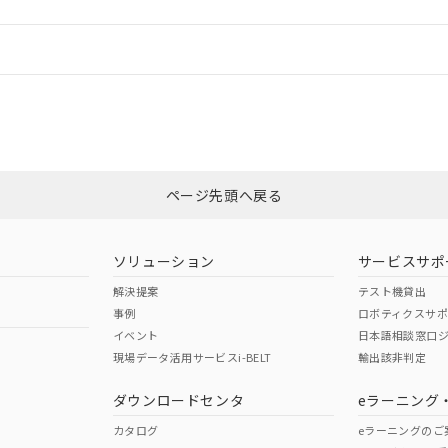
情報更新：
ログイン/会員登録
CCC認証
電波法
みください。
Yes
N/A
非含有証明書
※3
ページ先頭へ戻る
ダウンロードはこちら
型式承認
NK型式承認
ABS型式承認
韓国
（日本
（アメリカ
ソリューション
サービスサポ
舶規格）
船舶規格）
船舶規格）
解決提案
テスト機貸出
事例
ロボティクスサ
No
No
イベント
日本語相談窓口
現場データ活用サービスi-BELT
輸出該非判定
I)
PBBs
PBDEs
DBP
ダウンロードセンタ
eラーニング
この製品の規格認証/適合
その他の認証はこちらのページからご
カタログ
eラーニングのご