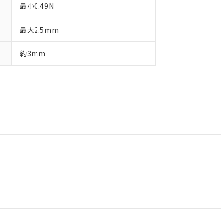
最小0.49N
最大2.5mm
約3mm
情報更新：2
情報更新：2
ードすることができます。