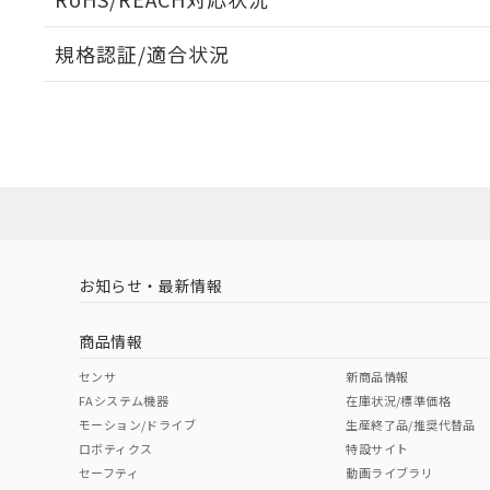
規格認証/適合状況
EU RoHS
注意事項・凡例
UL認証
CSA認証
CEマーキング
ダウンロードデータをご利用いただく前に、以下を必ずお読
No
No
N/A
対応状況
対応予定月
※1
※2
ソフトウェアの使用条件
対応済み
LR型式承認
DNV型式承認
BV型式承認
KR
（イギリス
（ノルウェー
（フランス
（
お知らせ・最新情報
中国 RoHS
注意事項・凡例
船舶規格）
船舶規格）
船舶規格）
船
商品情報
No
No
No
No
中国 RoHS表
※1 ※2
センサ
新商品情報
FAシステム機器
在庫状況/標準価格
Pb
Hg
Cd
Cr(V
モーション/ドライブ
生産終了品/推奨代替品
ロボティクス
特設サイト
セーフティ
動画ライブラリ