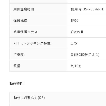
※本証明書は発行
また、RoHS指
周囲湿度範囲
使用時: 35～85%RH
混在することから
既に当社にて対応
保護構造
IP00
り割愛しておりま
感電保護クラス
Class II
PTI（トラッキング特性）
175
汚染度
3 (IEC60947-5-1)
質量
約10g
動作特性
動作に必要な力(OF)