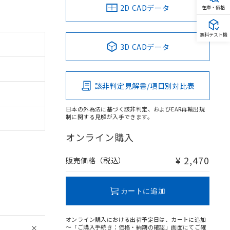
2D CADデータ
在庫・価格
無料テスト機
3D CADデータ
該非判定見解書/項目別対比表
日本の外為法に基づく該非判定、およびEAR再輸出規
制に関する見解が入手できます。
オンライン購入
¥ 2,470
販売価格（税込）
カートに追加
オンライン購入における出荷予定日は、カートに追加
～「ご購入手続き：価格・納期の確認」画面にてご確