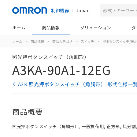
制御機器
Japan
ホーム
商品情報
ソリューション
ダ
ホーム
>
商品情報
>
商品カテゴリ
>
スイッチ
>
押ボタンスイッチ/表
照光押ボタンスイッチ（角胴形）
A3KA-90A1-12EG
A3K 照光押ボタンスイッチ（角胴形） 形式仕様一
商品概要
照光押ボタンスイッチ（角胴形）, 一般負荷用, 正方形, 無分割, 緑,