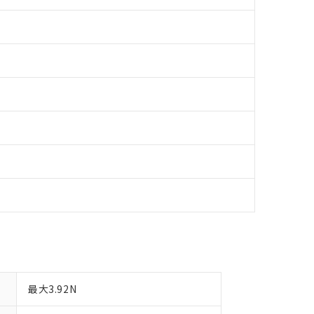
日時点で非含有を証明するもので、過去に遡って非含有を証明するも
令のフタル酸エステル類４物質の対応では、対応完了までの期間は出
備考欄に対応日を記載しておりました。
品への在庫切替を完了していることから、特段のことがない限り、20
す。
最大3.92N