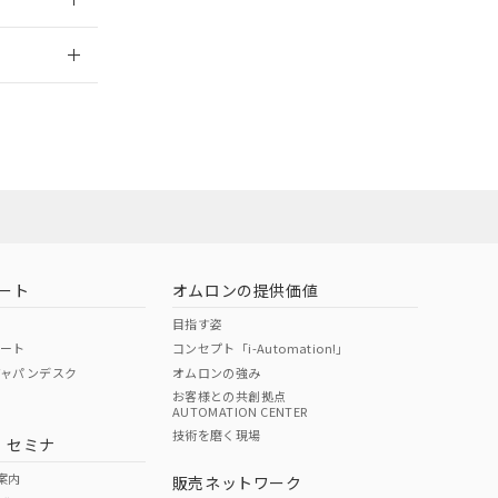
2026/7/29
ート
オムロンの提供価値
目指す姿
ポート
コンセプト「i-Automation!」
ジャパンデスク
オムロンの強み
お客様との共創拠点
AUTOMATION CENTER
DIBP
BBP
DEHP
環境保護
技術を磨く現場
・セミナ
状況ページへ
使用期限
検索ください
案内
販売ネットワーク