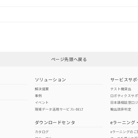
機器販売店や当社販売拠点は「
販売ネットワーク
」をご確認くだ
販売先および販売に係わる関係者が違法に輸出するおそれがある場
用期限
び標準価格結果を当社の事前の承諾なく第三者に漏洩または開示し
え状況などにより、予定月が前後することがあります。
(最新の在庫状況については、お客様のお取引先、またはお客様担当
情報更新：
（10物質）のすべてが基準値以下であることを示します。
店・当社販売員にご確認ください)
能（部品リスト作成サービス）をご利用いただくには、I-Webメン
使用状況下において有害物質が外部に漏えいし、環境に深刻な影響を
あります。
CCC認証
電波法
機種、また在庫状況の情報を公開していない機種
ェブサイト上で当社にご登録された部品リストについて、当社およ
書ダウンロード
す。当社販売部門へお問い合わせください。
品・サービスに関するお客様との取引・商談に必要な範囲で利用す
合意する
キャンセル
N/A
N/A
非含有証明書
※3
書をダウンロードすることができます。
利用者とは、
"個人情報の共同利用に関して"
の「1.共同利用者の
します。
ページ先頭へ戻る
10物質）の非含有証明書
ダウンロードはこちら
明書（当社基準）
型式承認
NK型式承認
ABS型式承認
日時点で非含有を証明するもので、過去に遡って非含有を証明するも
韓国
（日本
（アメリカ
令のフタル酸エステル類４物質の対応では、対応完了までの期間は出
ソリューション
サービスサポ
舶規格）
船舶規格）
船舶規格）
備考欄に対応日を記載しておりました。
解決提案
テスト機貸出
品への在庫切替を完了していることから、特段のことがない限り、20
事例
ロボティクスサ
す。
No
No
イベント
日本語相談窓口
現場データ活用サービスi-BELT
輸出該非判定
I)
PBBs
PBDEs
DBP
ダウンロードセンタ
eラーニング
この製品の規格認証/適合
その他の認証はこちらのページからご
カタログ
eラーニングのご