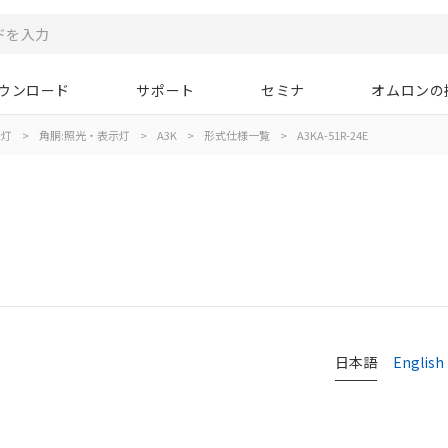
ウンロード
サポート
セミナ
オムロンの
示灯
>
角胴:照光・表示灯
>
A3K
>
形式仕様一覧
>
A3KA-51R-24E
日本語
English