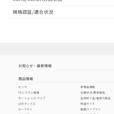
オムロン制御
また当社は、
※2 環境保護使
在庫状況およ
部品在庫の切り替
たしません。
－
在庫なし
規格認証/適合状況
す。
「ｅ」：有害物質
機器販売
マイパーツ機
「10」：通常の
EU RoHS
注意事項・凡例
ている必要が
味します。
UL認証
CSA認証
CEマーキング
空
受注生産
お客様が当ウ
※3 非含有証明
「－」：未確認で
白
が、当社の製
No
No
N/A
対応状況
対応予定月
※1
※2
さい。
下記の非含有証明
※当社の共同
いる法人を指
EU RoHS指令（
対応済み
51物質の非含有証
LR型式承認
DNV型式承認
BV型式承認
KR
※本証明書は発行
（イギリス
（ノルウェー
（フランス
（
また、RoHS指
お知らせ・最新情報
中国 RoHS
注意事項・凡例
船舶規格）
船舶規格）
船舶規格）
船
混在することから
既に当社にて対応
商品情報
り割愛しておりま
No
No
No
No
中国 RoHS表
※1 ※2
センサ
新商品情報
FAシステム機器
在庫状況/標準価格
Pb
Hg
Cd
Cr(V
モーション/ドライブ
生産終了品/推奨代替品
ロボティクス
特設サイト
セーフティ
動画ライブラリ