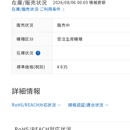
在庫/販売状況
2026/08/06 00:00 情報更新
在庫/販売状況 ご利用条件
※1 対応状況
販売状況
販売中
対応済み：EU
機種区分
受注生産機種
対応予定：EU R
対応予定なし：EU
調査・確認中：EU
ご利用条件
在庫状況
非該当品：ライセ
※1 中国RoHS
仕入先様の事情に
標準価格(税別)
¥ 835
があります。
以下の条件をお読
「○」：最大均質
「×」：最大均質
本サービスは
当社は、これ
*EU RoHS指令（10物
「－」：未確認で
鉛(Pb) 1000ppm以下、
くものです。
う）を輸出ま
詳細情報
記
説明
六価クロム(Cr(Ⅵ)) 1
当社制御機器
などの必要な
フタル酸ビス(2-エチルヘ
号
*中国RoHS10物質の基準値 
ル（DBP） 1000ppm
在庫状況およ
当社は規制貨
Pb(鉛) :1000ppm、 Hg
但し、RoHS指令で産
RoHS/REACH対応状況
規格認証/適合状況
のであり、閲
ます。
Cr(Ⅵ)(六価クロム) : 
フタル酸エステル類の４
○
一定数以
DBP(フタル酸ジブチル) :
い。
当社は貴社製
DEHP(フタル酸ビス(2-エ
正式な納期状
置等に一切使
当社販売員に
※2 対応予定月
△
一定数に
当社は、貴社
RoHS/REACH対応状況