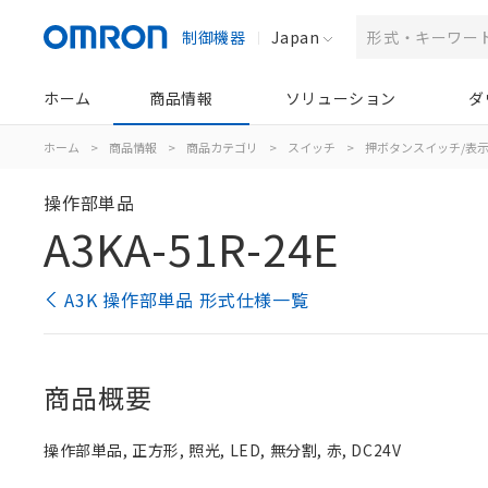
制御機器
Japan
ホーム
商品情報
ソリューション
ダ
ホーム
>
商品情報
>
商品カテゴリ
>
スイッチ
>
押ボタンスイッチ/表
操作部単品
A3KA-51R-24E
A3K 操作部単品 形式仕様一覧
商品概要
操作部単品, 正方形, 照光, LED, 無分割, 赤, DC24V