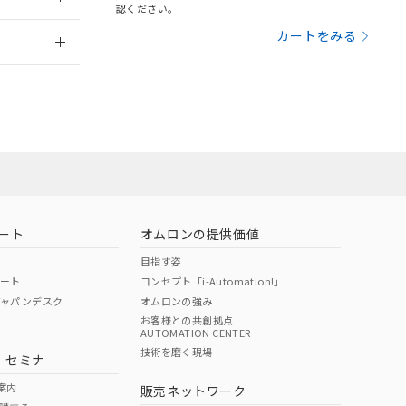
さい。
合は、取り引きをい
認ください。
ないようお願いしま
のオムロン制御
2026/7/29
カートをみる
バーズにご登録され
及ぼさない年数を意
び当社の共同利用者
ることをご了承くだ
範囲」に記載されて
のではありません。
荷製品に未対応品が
ート
オムロンの提供価値
目指す姿
22年1月12日よ
ポート
コンセプト「i-Automation!」
ジャパンデスク
オムロンの強み
お客様との共創拠点
AUTOMATION CENTER
DIBP
BBP
DEHP
環境保護
技術を磨く現場
・セミナ
状況ページへ
使用期限
検索ください
案内
販売ネットワーク