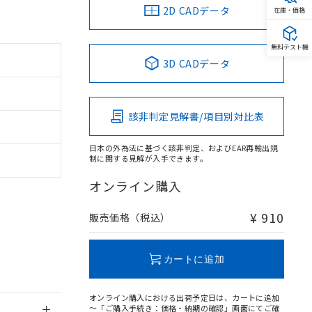
2D CADデータ
在庫・価格
無料テスト機
3D CADデータ
。
商品です。
定はありません。
該非判定見解書/項目別対比表
商品です。
日本の外為法に基づく該非判定、およびEAR再輸出規
を得ず変更すること
制に関する見解が入手できます。
オンライン購入
を提供させていただ
規制貨物等」とい
引許可)を取得する
¥ 910
販売価格（税込）
BDE) 1000ppm以下、
をご了承ください。
0ppm以下、フタル酸ジブチ
基づき作成されるも
う必要な手段を講じ
ことをご了承くださ
) : 1000ppm、
カートに追加
 1000ppm、
びにこれらの製造装
ン制御機器販売店・
オンライン購入における出荷予定日は、カートに追加
三者に通知します。
～「ご購入手続き：価格・納期の確認」画面にてご確