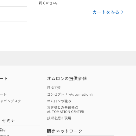
さい。
合は、取り引きをい
認ください。
ないようお願いしま
のオムロン制御
2026/7/29
カートをみる
バーズにご登録され
及ぼさない年数を意
び当社の共同利用者
ることをご了承くだ
範囲」に記載されて
のではありません。
荷製品に未対応品が
ート
オムロンの提供価値
目指す姿
22年1月12日よ
ポート
コンセプト「i-Automation!」
ジャパンデスク
オムロンの強み
お客様との共創拠点
AUTOMATION CENTER
DIBP
BBP
DEHP
環境保護
技術を磨く現場
・セミナ
状況ページへ
使用期限
検索ください
案内
販売ネットワーク