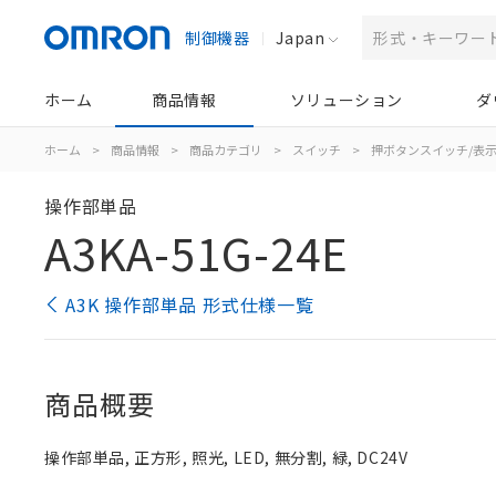
制御機器
Japan
ホーム
商品情報
ソリューション
ダ
ホーム
>
商品情報
>
商品カテゴリ
>
スイッチ
>
押ボタンスイッチ/表
操作部単品
A3KA-51G-24E
A3K 操作部単品 形式仕様一覧
商品概要
操作部単品, 正方形, 照光, LED, 無分割, 緑, DC24V