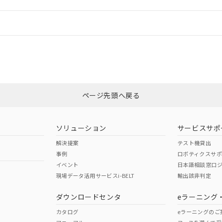
機器販売店や当社販売拠点は「
販売ネットワーク
」をご確認くだ
販売先および販売に係わる関係者が違法に輸出するおそれがある場
用期限
び標準価格結果を当社の事前の承諾なく第三者に漏洩または開示し
え状況などにより、予定月が前後することがあります。
(最新の在庫状況については、お客様のお取引先、またはお客様担当
情報更新：
（10物質）のすべてが基準値以下であることを示します。
店・当社販売員にご確認ください)
能（部品リスト作成サービス）をご利用いただくには、I-Webメン
使用状況下において有害物質が外部に漏えいし、環境に深刻な影響を
あります。
CCC認証
電波法
機種、また在庫状況の情報を公開していない機種
ェブサイト上で当社にご登録された部品リストについて、当社およ
書ダウンロード
す。当社販売部門へお問い合わせください。
品・サービスに関するお客様との取引・商談に必要な範囲で利用す
合意する
キャンセル
N/A
N/A
非含有証明書
※3
書をダウンロードすることができます。
利用者とは、
"個人情報の共同利用に関して"
の「1.共同利用者の
します。
ページ先頭へ戻る
10物質）の非含有証明書
ダウンロードはこちら
明書（当社基準）
型式承認
NK型式承認
ABS型式承認
日時点で非含有を証明するもので、過去に遡って非含有を証明するも
韓国
（日本
（アメリカ
令のフタル酸エステル類４物質の対応では、対応完了までの期間は出
ソリューション
サービスサポ
舶規格）
船舶規格）
船舶規格）
備考欄に対応日を記載しておりました。
解決提案
テスト機貸出
品への在庫切替を完了していることから、特段のことがない限り、20
事例
ロボティクスサ
す。
No
No
イベント
日本語相談窓口
現場データ活用サービスi-BELT
輸出該非判定
I)
PBBs
PBDEs
DBP
ダウンロードセンタ
eラーニング
この製品の規格認証/適合
その他の認証はこちらのページからご
カタログ
eラーニングのご