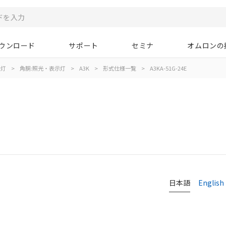
ウンロード
サポート
セミナ
オムロンの
示灯
>
角胴:照光・表示灯
>
A3K
>
形式仕様一覧
>
A3KA-51G-24E
日本語
English