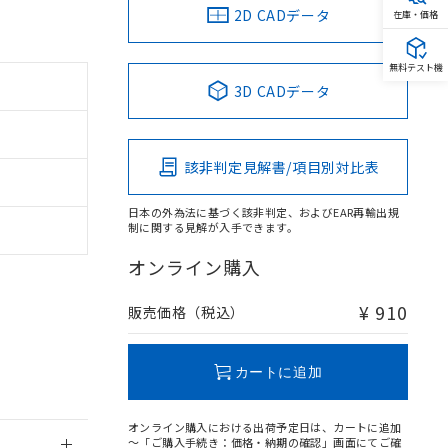
2D CADデータ
在庫・価格
無料テスト機
3D CADデータ
。
商品です。
定はありません。
該非判定見解書/項目別対比表
商品です。
日本の外為法に基づく該非判定、およびEAR再輸出規
を得ず変更すること
制に関する見解が入手できます。
オンライン購入
を提供させていただ
規制貨物等」とい
引許可)を取得する
¥ 910
販売価格（税込）
BDE) 1000ppm以下、
をご了承ください。
0ppm以下、フタル酸ジブチ
基づき作成されるも
う必要な手段を講じ
ことをご了承くださ
) : 1000ppm、
カートに追加
 1000ppm、
びにこれらの製造装
ン制御機器販売店・
オンライン購入における出荷予定日は、カートに追加
三者に通知します。
～「ご購入手続き：価格・納期の確認」画面にてご確