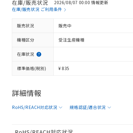
在庫/販売状況
2026/08/07 00:00 情報更新
在庫/販売状況 ご利用条件
※1 対応状況
販売状況
販売中
対応済み：EU
機種区分
受注生産機種
対応予定：EU R
対応予定なし：EU
調査・確認中：EU
ご利用条件
在庫状況
非該当品：ライセ
※1 中国RoHS
仕入先様の事情に
標準価格(税別)
¥ 835
があります。
以下の条件をお読
「○」：最大均質
「×」：最大均質
本サービスは
当社は、これ
*EU RoHS指令（10物
「－」：未確認で
鉛(Pb) 1000ppm以下、
くものです。
う）を輸出ま
詳細情報
記
説明
六価クロム(Cr(Ⅵ)) 1
当社制御機器
などの必要な
フタル酸ビス(2-エチルヘ
号
*中国RoHS10物質の基準値 
ル（DBP） 1000ppm
在庫状況およ
当社は規制貨
Pb(鉛) :1000ppm、 Hg
但し、RoHS指令で産
RoHS/REACH対応状況
規格認証/適合状況
のであり、閲
ます。
Cr(Ⅵ)(六価クロム) : 
フタル酸エステル類の４
○
一定数以
DBP(フタル酸ジブチル) :
い。
当社は貴社製
DEHP(フタル酸ビス(2-エ
正式な納期状
置等に一切使
当社販売員に
※2 対応予定月
△
一定数に
当社は、貴社
RoHS/REACH対応状況