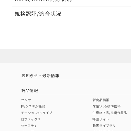
オムロン制御
また当社は、
※2 環境保護使
在庫状況およ
部品在庫の切り替
たしません。
－
在庫なし
規格認証/適合状況
す。
「ｅ」：有害物質
機器販売
マイパーツ機
「10」：通常の
EU RoHS
注意事項・凡例
ている必要が
味します。
UL認証
CSA認証
CEマーキング
空
受注生産
お客様が当ウ
※3 非含有証明
「－」：未確認で
白
が、当社の製
No
No
N/A
対応状況
対応予定月
※1
※2
さい。
下記の非含有証明
※当社の共同
いる法人を指
EU RoHS指令（
対応済み
51物質の非含有証
LR型式承認
DNV型式承認
BV型式承認
KR
※本証明書は発行
（イギリス
（ノルウェー
（フランス
（
また、RoHS指
お知らせ・最新情報
中国 RoHS
注意事項・凡例
船舶規格）
船舶規格）
船舶規格）
船
混在することから
既に当社にて対応
商品情報
り割愛しておりま
No
No
No
No
中国 RoHS表
※1 ※2
センサ
新商品情報
FAシステム機器
在庫状況/標準価格
Pb
Hg
Cd
Cr(V
モーション/ドライブ
生産終了品/推奨代替品
ロボティクス
特設サイト
セーフティ
動画ライブラリ