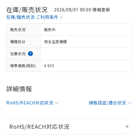
在庫/販売状況
2026/08/07 00:00 情報更新
在庫/販売状況 ご利用条件
販売状況
販売中
機種区分
受注生産機種
在庫状況
標準価格(税別)
¥ 835
詳細情報
※1 対応状況
対応済み：EU RoHS指令（10物質）の
RoHS/REACH対応状況
規格認証/適合状況
非含有に対応した製品が提供可能な商品で
す。
対応予定：EU RoHS指令（10物質）の非含
RoHS/REACH対応状況
ご利用条件
有に対応した製品に切り替える予定のある
商品です。
情報更新：2026/7/29