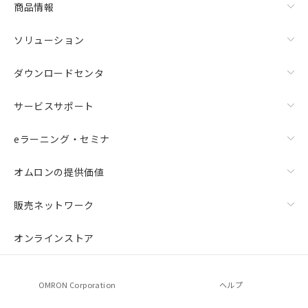
商品情報
荷製品に未対応品が混在することから備考
欄に対応日を記載しておりました。
ソリューション
既に当社にて対応品への在庫切替を完了
していることから、特段のことがない限
り、2022年1月12日より割愛しておりま
ダウンロードセンタ
す。
サービスサポート
eラーニング・セミナ
オムロンの提供価値
販売ネットワーク
オンラインストア
OMRON Corporation
ヘルプ