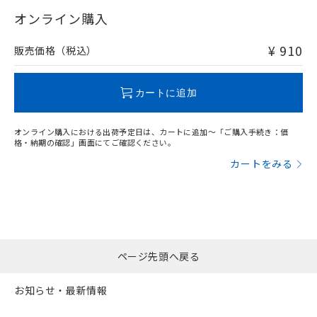
"対応済み"や非含有の記載がされた商品であっても、流通
武器並びにこれらの製造装置等に一切
いては、お客様のお取引先、ま
図的な使用がないことを確認しています。
点は「
販売ネットワーク
」をご確認
在庫等で未対応品が混在する可能性があります。
オンライン購入
※2 環境保護使用期限
使用いたしません。
たはお客様担当のオムロン制御
ください。
非含有品が必要な際は、弊社営業部門もしくは販売店へお
当社は、貴社製品を第三者に販売する
機器販売店・当社販売員にご確
在庫状況および標準価格結果を当社の
問い合わせください。
※2 対応予定月
「ｅ」：有害物質（10物質）のすべてが基
¥ 910
場合は、上記1、2および3の内容を当
販売価格（税込）
認ください)
事前の承諾なく第三者に漏洩または開
準値以下であることを示します。
該第三者に通知します。また当社は、
示しないようお願いします。
部品在庫の切り替え状況などにより、予定
「10」：通常の使用状況下において有害物
販売先および販売に係わる関係者が違
この製品のRoHS/REACH対応状況ページへ
マイパーツ機能（部品リスト作成サー
空
受注生産機種、また在庫状況の
月が前後することがあります。
質が外部に漏えいし、環境に深刻な影響を
法に輸出するおそれがある場合は、取
カートに追加
ビス）をご利用いただくには、I-Web
白
情報を公開していない機種
及ぼさない年数を意味します。
り引きをいたしません。
メンバーズにご登録されている必要が
「－」：未確認です。当社販売部門へお問
あります。
オンライン購入における出荷予定日は、カートに追加～「ご購入手続き：価
い合わせください。
お客様が当ウェブサイト上で当社にご
格・納期の確認」画面にてご確認ください。
※3 非含有証明書ダウンロード
登録された部品リストについて、当社
カートをみる
および当社の共同利用者が、当社の製
下記の非含有証明書をダウンロードするこ
品・サービスに関するお客様との取
とができます。
合意する
キャンセル
引・商談に必要な範囲で利用すること
をご了承ください。
EU RoHS指令（10物質）の非含有証明書
※当社の共同利用者とは、
"個人情報
51物質の非含有証明書（当社基準）
の共同利用に関して"
の「1.共同利
※本証明書は発行日時点で非含有を証明す
ページ先頭へ戻る
用者の範囲」に記載されている法人を
るもので、過去に遡って非含有を証明する
指します。
ものではありません。
お知らせ・最新情報
また、RoHS指令のフタル酸エステル類４
物質の対応では、対応完了までの期間は出