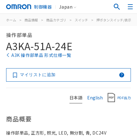
制御機器
Japan
ホーム
>
商品情報
>
商品カテゴリ
>
スイッチ
>
押ボタンスイッチ/表示灯
操作部単品
A3KA-51A-24E
A3K 操作部単品 形式仕様一覧
マイリストに追加
日本語
English
PDF出力
商品概要
操作部単品, 正方形, 照光, LED, 無分割, 青, DC24V