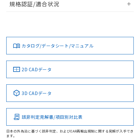
規格認証/適合状況
対応予定なし：EU RoHS指令（10物質）の
以下の条件をお読みいただき、同意のうえ
非含有に非対応の商品で、対応品を出す予
EU RoHS
注意事項・凡例
ご利用ください。
定はありません。
UL認証
CSA認証
CEマーキング
調査・確認中：EU RoHS指令（10物質）の
本サービスは、当社制御機器事業取扱
※1 中国RoHS○×表
非含有の対応状況を調査中または確認中の
No
No
N/A
商品の当社在庫状況および標準価格
対応状況
対応予定月
※1
※2
商品です。
(税抜)を提供させていただくもので
「○」：最大均質材料含有率が中国RoHSの
非該当品：ライセンス料など無形物で、有
す。
カタログ/データシート/マニュアル
対応済み
基準値以下であることを示します。
害物質有無と関係のない商品です。
当社制御機器事業取扱商品の中には、
「×」：最大均質材料含有率が中国RoHSの
仕入先様の事情により、非含有部品として
LR型式承認
DNV型式承認
BV型式承認
KR型式承
本サービスの対象外となる商品もある
基準値を超えていることを示します。
（イギリス
（ノルウェー
（フランス
（韓国
いたものが、含有品と判明した場合などや
当社は、これら貴社製品のうち、外国
ことをご了承ください。
船舶規格）
船舶規格）
船舶規格）
船舶規格
「－」：未確認です。当社販売部門へお問
中国 RoHS
注意事項・凡例
むを得ず変更することがあります。
2D CADデータ
為替および外国貿易法に定める商品
在庫状況および標準価格照会結果は、
い合わせください。
（以下｢規制貨物等」という）を輸出
記載している更新日時点での社内デー
No
No
No
No
*EU RoHS指令（10物質）：
または国外への提供する場合は、日本
記
タに基づき作成されるものであり、閲
説明
鉛(Pb) 1000ppm以下、 水銀(Hg) 1000ppm以下、 カド
*中国RoHS10物質の基準値 (GB/T26572)：
中国 RoHS表
※1 ※2
国政府の輸出許可(または役務取引許
号
覧された時点での実際の在庫および標
ミウム(Cd) 100ppm以下、
Pb(鉛) :1000ppm、 Hg(水銀) : 1000ppm、 Cd(カドミウ
3D CADデータ
可)を取得するなどの必要な手続きを
六価クロム(Cr(Ⅵ)) 1000ppm以下、ポリ臭化ビフェニル
ム) : 100ppm、
準価格とは異なる場合があることをご
この製品の規格認証/適合状況ページへ
Pb
Hg
Cd
Cr(VI)
類(PBB) 1000ppm以下、ポリ臭化ジフェニルエーテル類
Cr(Ⅵ)(六価クロム) : 1000ppm、 PBBs(ポリ臭化ビフェ
とります。
了承ください。
(PBDE) 1000ppm以下、フタル酸ビス(2-エチルヘキシ
○
一定数以上の在庫あり
ニル類) : 1000ppm、 PBDEs(ポリ臭化ジフェニルエーテ
その他の認証はこちらのページからご検索ください
当社は規制貨物を破棄する場合は、完
ル) (DEHP)(別名：DOP) 1000ppm以下、フタル酸ブチ
正式な納期状況および標準価格はお客
ル類) : 1000ppm、
ルベンジル（BBP） 1000ppm以下、フタル酸ジブチル
全に破砕するなど、違法に輸出されな
DBP(フタル酸ジブチル) : 1000ppm、 DIBP(フタル酸ジ
該非判定見解書/項目別対比表
様のお取引先、またはお客様担当のオ
O
O
O
O
（DBP） 1000ppm以下、フタル酸ジイソブチル
イソブチル) : 1000ppm、 BBP(フタル酸ブチルベンジ
△
一定数には満たないが在庫あり
いよう必要な手段を講じます。
ムロン制御機器販売店・当社販売員に
(DIBP) 1000ppm以下
ル) : 1000ppm、
当社は貴社製品を、核兵器、ミサイ
但し、RoHS指令で産業用監視および制御機器に対する
DEHP(フタル酸ビス(2-エチルヘキシル)) : 1000ppm
ご相談ください。
日本の外為法に基づく該非判定、およびEAR再輸出規制に関する見解が入手でき
適用除外項目は除く。
ル、化学兵器、生物兵器またはその他
ます。
－
在庫なし(最新の在庫状況につ
オムロン制御機器販売店や当社販売拠
フタル酸エステル類の４物質については閾値を超える意