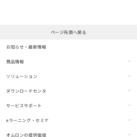
※本証明書は発行日時点で非含有を証明す
用者の範囲」に記載されている法人を
るもので、過去に遡って非含有を証明する
指します。
ものではありません。
また、RoHS指令のフタル酸エステル類４
物質の対応では、対応完了までの期間は出
ページ先頭へ戻る
荷製品に未対応品が混在することから備考
欄に対応日を記載しておりました。
お知らせ・最新情報
既に当社にて対応品への在庫切替を完了
していることから、特段のことがない限
り、2022年1月12日より割愛しておりま
商品情報
す。
ソリューション
ダウンロードセンタ
サービスサポート
eラーニング・セミナ
オムロンの提供価値