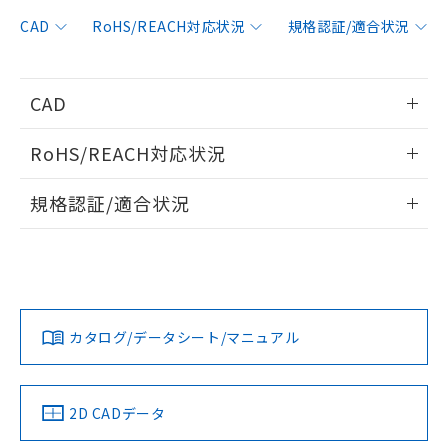
非含有に対応した製品が提供可能な商品で
す。
CAD
RoHS/REACH対応状況
規格認証/適合状況
対応予定：EU RoHS指令（10物質）の非含
ご利用条件
有に対応した製品に切り替える予定のある
商品です。
CAD
対応予定なし：EU RoHS指令（10物質）の
以下の条件をお読みいただき、同意のうえ
非含有に非対応の商品で、対応品を出す予
情報更新：2022/4/1
ご利用ください。
定はありません。
RoHS/REACH対応状況
調査・確認中：EU RoHS指令（10物質）の
本サービスは、当社制御機器事業取扱
ログイン/会員登録いただくと、CADデータをダウンロー
※1 中国RoHS○×表
非含有の対応状況を調査中または確認中の
情報更新：2026/7/29
商品の当社在庫状況および標準価格
規格認証/適合状況
ドすることができます。
商品です。
(税抜)を提供させていただくもので
「○」：最大均質材料含有率が中国RoHSの
非該当品：ライセンス料など無形物で、有
EU RoHS
注意事項・凡例
A30NZ-2ML-01BAについての規格認証/適合状況については、
す。
基準値以下であることを示します。
害物質有無と関係のない商品です。
「カスタマーサポートセンタ お客様相談室」または貴社担当
当社制御機器事業取扱商品の中には、
「×」：最大均質材料含有率が中国RoHSの
仕入先様の事情により、非含有部品として
ログイン/会員登録
オムロン営業員または販売店にお問い合わせください。
本サービスの対象外となる商品もある
基準値を超えていることを示します。
いたものが、含有品と判明した場合などや
当社は、これら貴社製品のうち、外国
対応状況
対応予定月
※1
※2
ことをご了承ください。
「－」：未確認です。当社販売部門へお問
むを得ず変更することがあります。
為替および外国貿易法に定める商品
在庫状況および標準価格照会結果は、
い合わせください。
お問い合わせ
カタログ/データシート/マニュアル
（以下｢規制貨物等」という）を輸出
対応済み
記載している更新日時点での社内デー
ダウンロードデータをご利用いただく前に、以下を必ずお読
*EU RoHS指令（10物質）：
または国外への提供する場合は、日本
記
タに基づき作成されるものであり、閲
説明
鉛(Pb) 1000ppm以下、 水銀(Hg) 1000ppm以下、 カド
みください。
*中国RoHS10物質の基準値 (GB/T26572)：
国政府の輸出許可(または役務取引許
号
覧された時点での実際の在庫および標
ミウム(Cd) 100ppm以下、
Pb(鉛) :1000ppm、 Hg(水銀) : 1000ppm、 Cd(カドミウ
ソフトウェアの使用条件
可)を取得するなどの必要な手続きを
六価クロム(Cr(Ⅵ)) 1000ppm以下、ポリ臭化ビフェニル
ム) : 100ppm、
中国 RoHS
準価格とは異なる場合があることをご
注意事項・凡例
2D CADデータ
類(PBB) 1000ppm以下、ポリ臭化ジフェニルエーテル類
Cr(Ⅵ)(六価クロム) : 1000ppm、 PBBs(ポリ臭化ビフェ
とります。
了承ください。
(PBDE) 1000ppm以下、フタル酸ビス(2-エチルヘキシ
○
一定数以上の在庫あり
ニル類) : 1000ppm、 PBDEs(ポリ臭化ジフェニルエーテ
当社は規制貨物を破棄する場合は、完
ル) (DEHP)(別名：DOP) 1000ppm以下、フタル酸ブチ