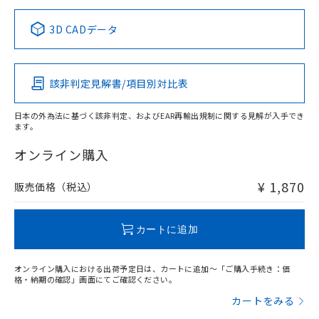
正式な納期状況および標準価格はお客
ル類) : 1000ppm、
ルベンジル（BBP） 1000ppm以下、フタル酸ジブチル
全に破砕するなど、違法に輸出されな
DBP(フタル酸ジブチル) : 1000ppm、 DIBP(フタル酸ジ
様のお取引先、またはお客様担当のオ
中国 RoHS表
※1 ※2
（DBP） 1000ppm以下、フタル酸ジイソブチル
イソブチル) : 1000ppm、 BBP(フタル酸ブチルベンジ
△
一定数には満たないが在庫あり
いよう必要な手段を講じます。
3D CADデータ
ムロン制御機器販売店・当社販売員に
(DIBP) 1000ppm以下
ル) : 1000ppm、
当社は貴社製品を、核兵器、ミサイ
但し、RoHS指令で産業用監視および制御機器に対する
DEHP(フタル酸ビス(2-エチルヘキシル)) : 1000ppm
Pb
ご相談ください。
Hg
Cd
Cr(VI)
適用除外項目は除く。
ル、化学兵器、生物兵器またはその他
－
在庫なし(最新の在庫状況につ
オムロン制御機器販売店や当社販売拠
フタル酸エステル類の４物質については閾値を超える意
武器並びにこれらの製造装置等に一切
いては、お客様のお取引先、ま
図的な使用がないことを確認しています。
点は「
販売ネットワーク
」をご確認
該非判定見解書/項目別対比表
※2 環境保護使用期限
X
使用いたしません。
O
O
O
たはお客様担当のオムロン制御
ください。
当社は、貴社製品を第三者に販売する
機器販売店・当社販売員にご確
在庫状況および標準価格結果を当社の
※2 対応予定月
「ｅ」：有害物質（10物質）のすべてが基
日本の外為法に基づく該非判定、およびEAR再輸出規制に関する見解が入手でき
場合は、上記1、2および3の内容を当
認ください)
事前の承諾なく第三者に漏洩または開
ます。
準値以下であることを示します。
該第三者に通知します。また当社は、
"対応済み"や非含有の記載がされた商品であっても、流通
示しないようお願いします。
部品在庫の切り替え状況などにより、予定
「10」：通常の使用状況下において有害物
販売先および販売に係わる関係者が違
在庫等で未対応品が混在する可能性があります。
マイパーツ機能（部品リスト作成サー
オンライン購入
空
受注生産機種、また在庫状況の
月が前後することがあります。
質が外部に漏えいし、環境に深刻な影響を
法に輸出するおそれがある場合は、取
非含有品が必要な際は、弊社営業部門もしくは販売店へお
ビス）をご利用いただくには、I-Web
白
情報を公開していない機種
及ぼさない年数を意味します。
り引きをいたしません。
問い合わせください。
メンバーズにご登録されている必要が
¥ 1,870
販売価格（税込）
「－」：未確認です。当社販売部門へお問
あります。
い合わせください。
お客様が当ウェブサイト上で当社にご
この製品のRoHS/REACH対応状況ページへ
※3 非含有証明書ダウンロード
登録された部品リストについて、当社
カートに追加
および当社の共同利用者が、当社の製
下記の非含有証明書をダウンロードするこ
品・サービスに関するお客様との取
とができます。
オンライン購入における出荷予定日は、カートに追加～「ご購入手続き：価
合意する
キャンセル
引・商談に必要な範囲で利用すること
格・納期の確認」画面にてご確認ください。
をご了承ください。
EU RoHS指令（10物質）の非含有証明書
カートをみる
※当社の共同利用者とは、
"個人情報
51物質の非含有証明書（当社基準）
の共同利用に関して"
の「1.共同利