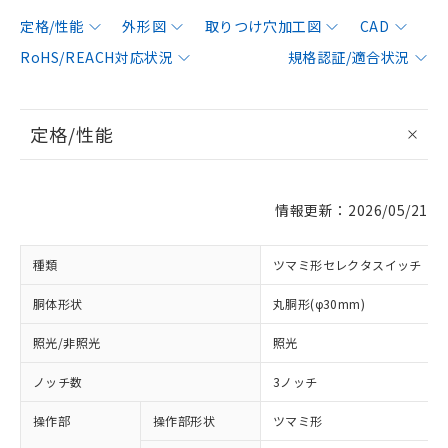
定格/性能
外形図
取りつけ穴加工図
CAD
RoHS/REACH対応状況
規格認証/適合状況
定格/性能
情報更新：2026/05/21
種類
ツマミ形セレクタスイッチ
胴体形状
丸胴形(φ30mm)
照光/非照光
照光
ノッチ数
3ノッチ
操作部
操作部形状
ツマミ形