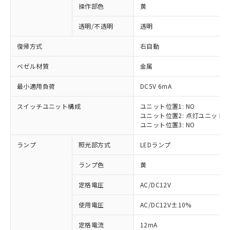
操作部色
黄
透明/不透明
透明
復帰方式
右自動
ベゼル材質
金属
最小適用負荷
DC5V 6mA
スイッチユニット構成
ユニット位置1: NO
ユニット位置2: 点灯ユニット
ユニット位置3: NO
ランプ
照光部方式
LEDランプ
ランプ色
黄
定格電圧
AC/DC12V
※1 対応状況
使用電圧
AC/DC12V±10%
定格電流
12mA
対応済み：EU RoHS指令（10物質）の