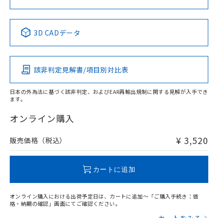
中国 RoHS表
※1 ※2
3D CADデータ
Pb
Hg
Cd
Cr(VI)
該非判定見解書/項目別対比表
X
O
O
O
日本の外為法に基づく該非判定、およびEAR再輸出規制に関する見解が入手でき
ます。
"対応済み"や非含有の記載がされた商品であっても、流通
在庫等で未対応品が混在する可能性があります。
オンライン購入
非含有品が必要な際は、弊社営業部門もしくは販売店へお
問い合わせください。
¥ 3,520
販売価格（税込）
この製品のRoHS/REACH対応状況ページへ
カートに追加
オンライン購入における出荷予定日は、カートに追加～「ご購入手続き：価
格・納期の確認」画面にてご確認ください。