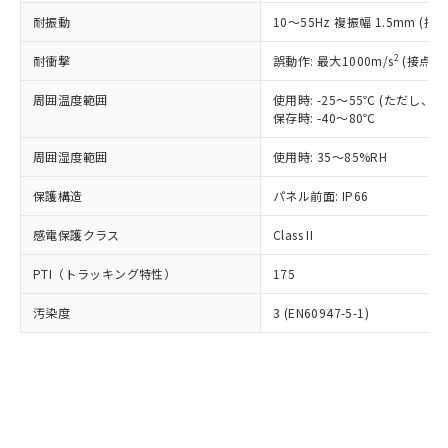
○
一定数以上の在庫あり
ニル類) : 1000ppm、 PBDEs(ポリ臭化ジフェニルエーテ
当社は規制貨物を破棄する場合は、完
ル) (DEHP)(別名：DOP) 1000ppm以下、フタル酸ブチ
正式な納期状況および標準価格はお客
ル類) : 1000ppm、
耐振動
10～55Hz 複振幅 1.5mm (接
ルベンジル（BBP） 1000ppm以下、フタル酸ジブチル
全に破砕するなど、違法に輸出されな
DBP(フタル酸ジブチル) : 1000ppm、 DIBP(フタル酸ジ
様のお取引先、またはお客様担当のオ
（DBP） 1000ppm以下、フタル酸ジイソブチル
イソブチル) : 1000ppm、 BBP(フタル酸ブチルベンジ
△
一定数には満たないが在庫あり
いよう必要な手段を講じます。
ムロン制御機器販売店・当社販売員に
(DIBP) 1000ppm以下
2
耐衝撃
ル) : 1000ppm、
誤動作: 最大1000m/s
(接点開
当社は貴社製品を、核兵器、ミサイ
但し、RoHS指令で産業用監視および制御機器に対する
DEHP(フタル酸ビス(2-エチルヘキシル)) : 1000ppm
ご相談ください。
適用除外項目は除く。
ル、化学兵器、生物兵器またはその他
－
在庫なし(最新の在庫状況につ
オムロン制御機器販売店や当社販売拠
周囲温度範囲
使用時: -25～55℃ (ただし
フタル酸エステル類の４物質については閾値を超える意
武器並びにこれらの製造装置等に一切
いては、お客様のお取引先、ま
図的な使用がないことを確認しています。
保存時: -40～80℃
点は「
販売ネットワーク
」をご確認
※2 環境保護使用期限
使用いたしません。
たはお客様担当のオムロン制御
ください。
当社は、貴社製品を第三者に販売する
周囲湿度範囲
使用時: 35～85%RH
機器販売店・当社販売員にご確
在庫状況および標準価格結果を当社の
※2 対応予定月
「ｅ」：有害物質（10物質）のすべてが基
場合は、上記1、2および3の内容を当
認ください)
事前の承諾なく第三者に漏洩または開
準値以下であることを示します。
保護構造
パネル前面: IP66
該第三者に通知します。また当社は、
示しないようお願いします。
部品在庫の切り替え状況などにより、予定
「10」：通常の使用状況下において有害物
販売先および販売に係わる関係者が違
マイパーツ機能（部品リスト作成サー
空
受注生産機種、また在庫状況の
感電保護クラス
Class II
月が前後することがあります。
質が外部に漏えいし、環境に深刻な影響を
法に輸出するおそれがある場合は、取
ビス）をご利用いただくには、I-Web
白
情報を公開していない機種
及ぼさない年数を意味します。
り引きをいたしません。
メンバーズにご登録されている必要が
PTI（トラッキング特性）
175
「－」：未確認です。当社販売部門へお問
あります。
い合わせください。
お客様が当ウェブサイト上で当社にご
汚染度
3 (EN60947-5-1)
※3 非含有証明書ダウンロード
登録された部品リストについて、当社
および当社の共同利用者が、当社の製
下記の非含有証明書をダウンロードするこ
品・サービスに関するお客様との取
とができます。
合意する
キャンセル
引・商談に必要な範囲で利用すること
をご了承ください。
EU RoHS指令（10物質）の非含有証明書
※当社の共同利用者とは、
"個人情報