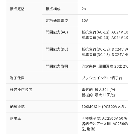
非含有に対応した製品が提供可能な商品で
接点定格
接点構成
2a
す。
対応予定：EU RoHS指令（10物質）の非含
ご利用条件
定格通電電流
10A
有に対応した製品に切り替える予定のある
商品です。
開閉能力(AC)
抵抗負荷(AC-12): AC24V 10A/A
対応予定なし：EU RoHS指令（10物質）の
誘導負荷(AC-15): AC24V 10A/AC
以下の条件をお読みいただき、同意のうえ
非含有に非対応の商品で、対応品を出す予
ご利用ください。
定はありません。
開閉能力(DC)
抵抗負荷(DC-12): DC24V 8A/DC
調査・確認中：EU RoHS指令（10物質）の
誘導負荷(DC-13): DC24V 4A/DC
本サービスは、当社制御機器事業取扱
※1 中国RoHS○×表
非含有の対応状況を調査中または確認中の
商品の当社在庫状況および標準価格
開閉能力説明
測定条件: 周囲温度 20±2℃、
商品です。
(税抜)を提供させていただくもので
「○」：最大均質材料含有率が中国RoHSの
非該当品：ライセンス料など無形物で、有
す。
端子仕様
プッシュインPlus端子台
基準値以下であることを示します。
害物質有無と関係のない商品です。
当社制御機器事業取扱商品の中には、
「×」：最大均質材料含有率が中国RoHSの
仕入先様の事情により、非含有部品として
本サービスの対象外となる商品もある
許容操作頻度
電気的: 最大30回/分
基準値を超えていることを示します。
いたものが、含有品と判明した場合などや
当社は、これら貴社製品のうち、外国
ことをご了承ください。
機械的: 最大30回/分
「－」：未確認です。当社販売部門へお問
むを得ず変更することがあります。
為替および外国貿易法に定める商品
在庫状況および標準価格照会結果は、
い合わせください。
（以下｢規制貨物等」という）を輸出
絶縁抵抗
100MΩ以上 (DC500Vメガ、
記載している更新日時点での社内デー
*EU RoHS指令（10物質）：
または国外への提供する場合は、日本
記
タに基づき作成されるものであり、閲
説明
鉛(Pb) 1000ppm以下、 水銀(Hg) 1000ppm以下、 カド
*中国RoHS10物質の基準値 (GB/T26572)：
国政府の輸出許可(または役務取引許
耐電圧
同極端子間: AC2500V 50/60
号
覧された時点での実際の在庫および標
ミウム(Cd) 100ppm以下、
Pb(鉛) :1000ppm、 Hg(水銀) : 1000ppm、 Cd(カドミウ
各端子とアース間: AC2500V 50/
可)を取得するなどの必要な手続きを
六価クロム(Cr(Ⅵ)) 1000ppm以下、ポリ臭化ビフェニル
ム) : 100ppm、
準価格とは異なる場合があることをご
類(PBB) 1000ppm以下、ポリ臭化ジフェニルエーテル類
(初期値)
Cr(Ⅵ)(六価クロム) : 1000ppm、 PBBs(ポリ臭化ビフェ
とります。
了承ください。
(PBDE) 1000ppm以下、フタル酸ビス(2-エチルヘキシ