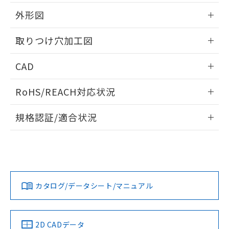
51物質の非含有証明書（当社基準）
の共同利用に関して"
の「1.共同利
※本証明書は発行日時点で非含有を証明す
外形図
用者の範囲」に記載されている法人を
るもので、過去に遡って非含有を証明する
指します。
ものではありません。
情報更新：2026/05/21
取りつけ穴加工図
また、RoHS指令のフタル酸エステル類４
物質の対応では、対応完了までの期間は出
情報更新：2026/05/21
CAD
荷製品に未対応品が混在することから備考
欄に対応日を記載しておりました。
ログイン/会員登録いただくと、CADデータをダウンロー
既に当社にて対応品への在庫切替を完了
RoHS/REACH対応状況
ドすることができます。
していることから、特段のことがない限
り、2022年1月12日より割愛しておりま
情報更新：2026/7/29
規格認証/適合状況
す。
ログイン/会員登録
EU RoHS
注意事項・凡例
A30NW-3MR-TYA-P101-YBについての規格認証/適合状況に
ついては、「カスタマーサポートセンタ お客様相談室」また
は貴社担当オムロン営業員または販売店にお問い合わせくだ
対応状況
対応予定月
※1
※2
さい。
ダウンロードデータをご利用いただく前に、以下を必ずお読
みください。
カタログ/データシート/マニュアル
対応済み
ソフトウェアの使用条件
お問い合わせ
中国 RoHS
注意事項・凡例
2D CADデータ