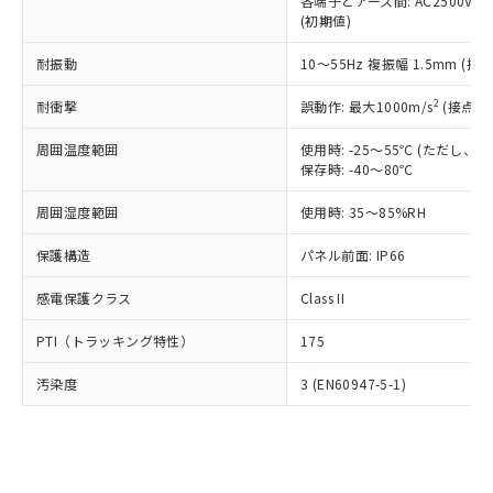
類(PBB) 1000ppm以下、ポリ臭化ジフェニルエーテル類
各端子とアース間: AC2500V 50/
Cr(Ⅵ)(六価クロム) : 1000ppm、 PBBs(ポリ臭化ビフェ
とります。
了承ください。
(PBDE) 1000ppm以下、フタル酸ビス(2-エチルヘキシ
○
一定数以上の在庫あり
ニル類) : 1000ppm、 PBDEs(ポリ臭化ジフェニルエーテ
(初期値)
当社は規制貨物を破棄する場合は、完
ル) (DEHP)(別名：DOP) 1000ppm以下、フタル酸ブチ
正式な納期状況および標準価格はお客
ル類) : 1000ppm、
ルベンジル（BBP） 1000ppm以下、フタル酸ジブチル
全に破砕するなど、違法に輸出されな
DBP(フタル酸ジブチル) : 1000ppm、 DIBP(フタル酸ジ
様のお取引先、またはお客様担当のオ
耐振動
10～55Hz 複振幅 1.5mm (接
（DBP） 1000ppm以下、フタル酸ジイソブチル
イソブチル) : 1000ppm、 BBP(フタル酸ブチルベンジ
△
一定数には満たないが在庫あり
いよう必要な手段を講じます。
ムロン制御機器販売店・当社販売員に
(DIBP) 1000ppm以下
ル) : 1000ppm、
当社は貴社製品を、核兵器、ミサイ
但し、RoHS指令で産業用監視および制御機器に対する
DEHP(フタル酸ビス(2-エチルヘキシル)) : 1000ppm
ご相談ください。
2
耐衝撃
誤動作: 最大1000m/s
(接点開
適用除外項目は除く。
ル、化学兵器、生物兵器またはその他
－
在庫なし(最新の在庫状況につ
オムロン制御機器販売店や当社販売拠
フタル酸エステル類の４物質については閾値を超える意
武器並びにこれらの製造装置等に一切
いては、お客様のお取引先、ま
周囲温度範囲
図的な使用がないことを確認しています。
使用時: -25～55℃ (ただし
点は「
販売ネットワーク
」をご確認
※2 環境保護使用期限
使用いたしません。
保存時: -40～80℃
たはお客様担当のオムロン制御
ください。
当社は、貴社製品を第三者に販売する
機器販売店・当社販売員にご確
在庫状況および標準価格結果を当社の
※2 対応予定月
「ｅ」：有害物質（10物質）のすべてが基
周囲湿度範囲
使用時: 35～85%RH
場合は、上記1、2および3の内容を当
認ください)
事前の承諾なく第三者に漏洩または開
準値以下であることを示します。
該第三者に通知します。また当社は、
示しないようお願いします。
保護構造
パネル前面: IP66
部品在庫の切り替え状況などにより、予定
「10」：通常の使用状況下において有害物
販売先および販売に係わる関係者が違
マイパーツ機能（部品リスト作成サー
空
受注生産機種、また在庫状況の
月が前後することがあります。
質が外部に漏えいし、環境に深刻な影響を
法に輸出するおそれがある場合は、取
ビス）をご利用いただくには、I-Web
白
情報を公開していない機種
感電保護クラス
Class II
及ぼさない年数を意味します。
り引きをいたしません。
メンバーズにご登録されている必要が
「－」：未確認です。当社販売部門へお問
あります。
PTI（トラッキング特性）
175
い合わせください。
お客様が当ウェブサイト上で当社にご
※3 非含有証明書ダウンロード
登録された部品リストについて、当社
汚染度
3 (EN60947-5-1)
および当社の共同利用者が、当社の製
下記の非含有証明書をダウンロードするこ
品・サービスに関するお客様との取
とができます。
合意する
キャンセル
引・商談に必要な範囲で利用すること
をご了承ください。
EU RoHS指令（10物質）の非含有証明書