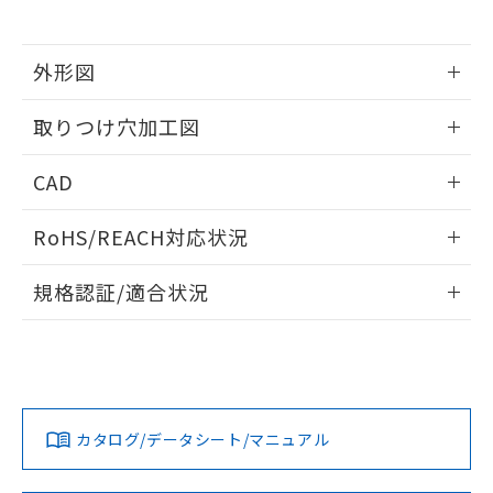
※当社の共同利用者とは、
"個人情報
51物質の非含有証明書（当社基準）
の共同利用に関して"
の「1.共同利
※本証明書は発行日時点で非含有を証明す
用者の範囲」に記載されている法人を
るもので、過去に遡って非含有を証明する
外形図
指します。
ものではありません。
情報更新：2026/05/21
また、RoHS指令のフタル酸エステル類４
取りつけ穴加工図
物質の対応では、対応完了までの期間は出
荷製品に未対応品が混在することから備考
情報更新：2026/05/21
CAD
欄に対応日を記載しておりました。
既に当社にて対応品への在庫切替を完了
ログイン/会員登録いただくと、CADデータをダウンロー
していることから、特段のことがない限
RoHS/REACH対応状況
ドすることができます。
り、2022年1月12日より割愛しておりま
す。
情報更新：2026/7/29
規格認証/適合状況
ログイン/会員登録
EU RoHS
注意事項・凡例
A30NW-3MR-TYA-G101-YDについての規格認証/適合状況に
ついては、「カスタマーサポートセンタ お客様相談室」また
は貴社担当オムロン営業員または販売店にお問い合わせくだ
対応状況
対応予定月
※1
※2
さい。
ダウンロードデータをご利用いただく前に、以下を必ずお読
みください。
カタログ/データシート/マニュアル
対応済み
ソフトウェアの使用条件
お問い合わせ