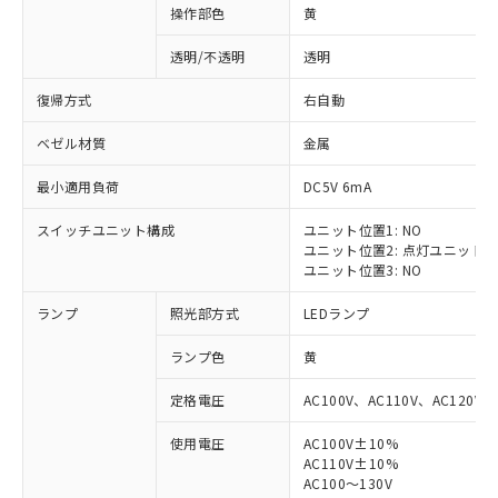
操作部色
黄
透明/不透明
透明
復帰方式
右自動
ベゼル材質
金属
最小適用負荷
DC5V 6mA
スイッチユニット構成
ユニット位置1: NO
ユニット位置2: 点灯ユニット
ユニット位置3: NO
ランプ
照光部方式
LEDランプ
ランプ色
黄
定格電圧
AC100V、AC110V、AC120V
使用電圧
AC100V±10%
※1 対応状況
AC110V±10%
AC100～130V