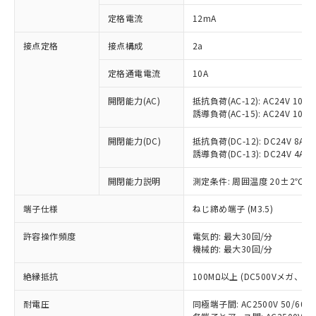
対応済み：EU RoHS指令（10物質）の
定格電流
12mA
非含有に対応した製品が提供可能な商品で
す。
接点定格
接点構成
2a
対応予定：EU RoHS指令（10物質）の非含
ご利用条件
有に対応した製品に切り替える予定のある
定格通電電流
10A
商品です。
対応予定なし：EU RoHS指令（10物質）の
開閉能力(AC)
抵抗負荷(AC-12): AC24V 10A/A
以下の条件をお読みいただき、同意のうえ
非含有に非対応の商品で、対応品を出す予
誘導負荷(AC-15): AC24V 10A/AC
ご利用ください。
定はありません。
調査・確認中：EU RoHS指令（10物質）の
開閉能力(DC)
抵抗負荷(DC-12): DC24V 8A/DC
本サービスは、当社制御機器事業取扱
※1 中国RoHS○×表
誘導負荷(DC-13): DC24V 4A/DC
非含有の対応状況を調査中または確認中の
商品の当社在庫状況および標準価格
商品です。
(税抜)を提供させていただくもので
開閉能力説明
測定条件: 周囲温度 20±2℃、
「○」：最大均質材料含有率が中国RoHSの
非該当品：ライセンス料など無形物で、有
す。
基準値以下であることを示します。
害物質有無と関係のない商品です。
当社制御機器事業取扱商品の中には、
端子仕様
ねじ締め端子 (M3.5)
「×」：最大均質材料含有率が中国RoHSの
仕入先様の事情により、非含有部品として
本サービスの対象外となる商品もある
基準値を超えていることを示します。
いたものが、含有品と判明した場合などや
当社は、これら貴社製品のうち、外国
ことをご了承ください。
許容操作頻度
電気的: 最大30回/分
「－」：未確認です。当社販売部門へお問
むを得ず変更することがあります。
為替および外国貿易法に定める商品
機械的: 最大30回/分
在庫状況および標準価格照会結果は、
い合わせください。
（以下｢規制貨物等」という）を輸出
記載している更新日時点での社内デー
*EU RoHS指令（10物質）：
または国外への提供する場合は、日本
絶縁抵抗
100MΩ以上 (DC500Vメガ、
記
タに基づき作成されるものであり、閲
説明
鉛(Pb) 1000ppm以下、 水銀(Hg) 1000ppm以下、 カド
*中国RoHS10物質の基準値 (GB/T26572)：
国政府の輸出許可(または役務取引許
号
覧された時点での実際の在庫および標
ミウム(Cd) 100ppm以下、
Pb(鉛) :1000ppm、 Hg(水銀) : 1000ppm、 Cd(カドミウ
耐電圧
同極端子間: AC2500V 50/60
可)を取得するなどの必要な手続きを
六価クロム(Cr(Ⅵ)) 1000ppm以下、ポリ臭化ビフェニル
ム) : 100ppm、
準価格とは異なる場合があることをご