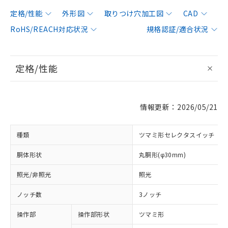
定格/性能
外形図
取りつけ穴加工図
CAD
RoHS/REACH対応状況
規格認証/適合状況
定格/性能
情報更新：2026/05/21
種類
ツマミ形セレクタスイッチ
胴体形状
丸胴形(φ30mm)
照光/非照光
照光
ノッチ数
3ノッチ
操作部
操作部形状
ツマミ形