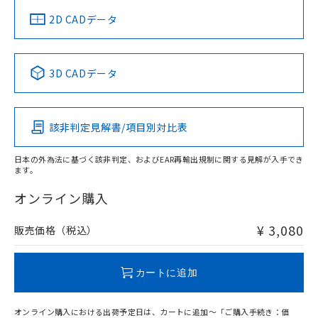
中国 RoHS
注意事項・凡例
2D CADデータ
中国 RoHS表
※1 ※2
3D CADデータ
Pb
Hg
Cd
Cr(VI)
該非判定見解書/項目別対比表
O
O
O
O
日本の外為法に基づく該非判定、およびEAR再輸出規制に関する見解が入手でき
ます。
"対応済み"や非含有の記載がされた商品であっても、流通
在庫等で未対応品が混在する可能性があります。
オンライン購入
非含有品が必要な際は、弊社営業部門もしくは販売店へお
問い合わせください。
¥ 3,080
販売価格（税込）
この製品のRoHS/REACH対応状況ページへ
カートに追加
オンライン購入における出荷予定日は、カートに追加～「ご購入手続き：価