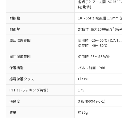
むを得ず変更することがあります。
為替および外国貿易法に定める商品
各端子とアース間: AC2500V 50/
在庫状況および標準価格照会結果は、
い合わせください。
(初期値)
（以下｢規制貨物等」という）を輸出
記載している更新日時点での社内デー
*EU RoHS指令（10物質）：
または国外への提供する場合は、日本
記
タに基づき作成されるものであり、閲
説明
鉛(Pb) 1000ppm以下、 水銀(Hg) 1000ppm以下、 カド
耐振動
*中国RoHS10物質の基準値 (GB/T26572)：
10～55Hz 複振幅 1.5mm (接
国政府の輸出許可(または役務取引許
号
覧された時点での実際の在庫および標
ミウム(Cd) 100ppm以下、
Pb(鉛) :1000ppm、 Hg(水銀) : 1000ppm、 Cd(カドミウ
可)を取得するなどの必要な手続きを
六価クロム(Cr(Ⅵ)) 1000ppm以下、ポリ臭化ビフェニル
ム) : 100ppm、
準価格とは異なる場合があることをご
2
耐衝撃
誤動作: 最大1000m/s
(接点開
類(PBB) 1000ppm以下、ポリ臭化ジフェニルエーテル類
Cr(Ⅵ)(六価クロム) : 1000ppm、 PBBs(ポリ臭化ビフェ
とります。
了承ください。
(PBDE) 1000ppm以下、フタル酸ビス(2-エチルヘキシ
○
一定数以上の在庫あり
ニル類) : 1000ppm、 PBDEs(ポリ臭化ジフェニルエーテ
当社は規制貨物を破棄する場合は、完
ル) (DEHP)(別名：DOP) 1000ppm以下、フタル酸ブチ
正式な納期状況および標準価格はお客
ル類) : 1000ppm、
周囲温度範囲
使用時: -25～55℃ (ただし
ルベンジル（BBP） 1000ppm以下、フタル酸ジブチル
全に破砕するなど、違法に輸出されな
DBP(フタル酸ジブチル) : 1000ppm、 DIBP(フタル酸ジ
様のお取引先、またはお客様担当のオ
保存時: -40～80℃
（DBP） 1000ppm以下、フタル酸ジイソブチル
イソブチル) : 1000ppm、 BBP(フタル酸ブチルベンジ
△
一定数には満たないが在庫あり
いよう必要な手段を講じます。
ムロン制御機器販売店・当社販売員に
(DIBP) 1000ppm以下
ル) : 1000ppm、
当社は貴社製品を、核兵器、ミサイ
但し、RoHS指令で産業用監視および制御機器に対する
周囲湿度範囲
DEHP(フタル酸ビス(2-エチルヘキシル)) : 1000ppm
使用時: 35～85%RH
ご相談ください。
適用除外項目は除く。
ル、化学兵器、生物兵器またはその他
－
在庫なし(最新の在庫状況につ
オムロン制御機器販売店や当社販売拠
フタル酸エステル類の４物質については閾値を超える意
武器並びにこれらの製造装置等に一切
保護構造
パネル前面: IP66
いては、お客様のお取引先、ま
図的な使用がないことを確認しています。
点は「
販売ネットワーク
」をご確認
※2 環境保護使用期限
使用いたしません。
たはお客様担当のオムロン制御
ください。
感電保護クラス
Class II
当社は、貴社製品を第三者に販売する
機器販売店・当社販売員にご確
在庫状況および標準価格結果を当社の
※2 対応予定月
「ｅ」：有害物質（10物質）のすべてが基
場合は、上記1、2および3の内容を当
認ください)
事前の承諾なく第三者に漏洩または開
PTI（トラッキング特性）
175
準値以下であることを示します。
該第三者に通知します。また当社は、
示しないようお願いします。
部品在庫の切り替え状況などにより、予定
「10」：通常の使用状況下において有害物
販売先および販売に係わる関係者が違
マイパーツ機能（部品リスト作成サー
空
受注生産機種、また在庫状況の
汚染度
3 (EN60947-5-1)
月が前後することがあります。
質が外部に漏えいし、環境に深刻な影響を
法に輸出するおそれがある場合は、取
ビス）をご利用いただくには、I-Web
白
情報を公開していない機種
及ぼさない年数を意味します。
り引きをいたしません。
メンバーズにご登録されている必要が
質量
約75g
「－」：未確認です。当社販売部門へお問
あります。
い合わせください。
お客様が当ウェブサイト上で当社にご
※3 非含有証明書ダウンロード