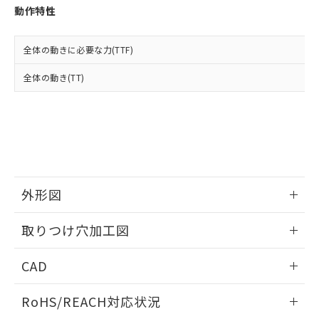
登録された部品リストについて、当社
動作特性
および当社の共同利用者が、当社の製
下記の非含有証明書をダウンロードするこ
品・サービスに関するお客様との取
とができます。
合意する
キャンセル
引・商談に必要な範囲で利用すること
全体の動きに必要な力(TTF)
をご了承ください。
EU RoHS指令（10物質）の非含有証明書
全体の動き(TT)
※当社の共同利用者とは、
"個人情報
51物質の非含有証明書（当社基準）
の共同利用に関して"
の「1.共同利
※本証明書は発行日時点で非含有を証明す
用者の範囲」に記載されている法人を
るもので、過去に遡って非含有を証明する
指します。
ものではありません。
また、RoHS指令のフタル酸エステル類４
物質の対応では、対応完了までの期間は出
荷製品に未対応品が混在することから備考
外形図
欄に対応日を記載しておりました。
既に当社にて対応品への在庫切替を完了
情報更新：2026/05/21
していることから、特段のことがない限
取りつけ穴加工図
り、2022年1月12日より割愛しておりま
す。
情報更新：2026/05/21
CAD
ログイン/会員登録いただくと、CADデータをダウンロー
RoHS/REACH対応状況
ドすることができます。