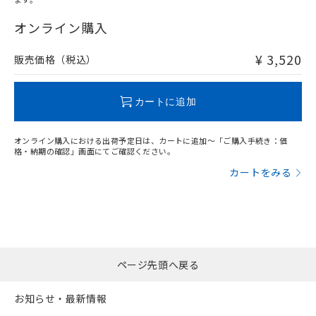
"対応済み"や非含有の記載がされた商品であっても、流通
在庫等で未対応品が混在する可能性があります。
オンライン購入
非含有品が必要な際は、弊社営業部門もしくは販売店へお
問い合わせください。
¥ 3,520
販売価格（税込）
この製品のRoHS/REACH対応状況ページへ
カートに追加
オンライン購入における出荷予定日は、カートに追加～「ご購入手続き：価
格・納期の確認」画面にてご確認ください。
カートをみる
ページ先頭へ戻る
お知らせ・最新情報