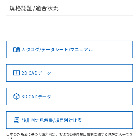
情報更新：2026/7/29
規格認証/適合状況
ログイン/会員登録
EU RoHS
注意事項・凡例
A30NW-3MR-TWA-P201-WBについての規格認証/適合状況に
ついては、「カスタマーサポートセンタ お客様相談室」また
は貴社担当オムロン営業員または販売店にお問い合わせくだ
対応状況
対応予定月
※1
※2
さい。
ダウンロードデータをご利用いただく前に、以下を必ずお読
みください。
カタログ/データシート/マニュアル
対応済み
ソフトウェアの使用条件
お問い合わせ
中国 RoHS
注意事項・凡例
2D CADデータ
中国 RoHS表
※1 ※2
3D CADデータ
Pb
Hg
Cd
Cr(VI)
該非判定見解書/項目別対比表
X
O
O
O
日本の外為法に基づく該非判定、およびEAR再輸出規制に関する見解が入手でき
ます。