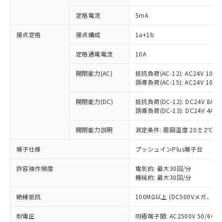
定格電流
5mA
※1 対応状況
接点定格
接点構成
1a+1b
定格通電電流
10A
対応済み：EU RoHS指令（10物質）の
非含有に対応した製品が提供可能な商品で
開閉能力(AC)
抵抗負荷(AC-12): AC24V 10A/A
す。
誘導負荷(AC-15): AC24V 10A/AC
対応予定：EU RoHS指令（10物質）の非含
ご利用条件
有に対応した製品に切り替える予定のある
開閉能力(DC)
抵抗負荷(DC-12): DC24V 8A/DC
商品です。
誘導負荷(DC-13): DC24V 4A/DC
対応予定なし：EU RoHS指令（10物質）の
以下の条件をお読みいただき、同意のうえ
非含有に非対応の商品で、対応品を出す予
開閉能力説明
測定条件: 周囲温度 20±2℃、
ご利用ください。
定はありません。
端子仕様
プッシュインPlus端子台
調査・確認中：EU RoHS指令（10物質）の
本サービスは、当社制御機器事業取扱
※1 中国RoHS○×表
非含有の対応状況を調査中または確認中の
商品の当社在庫状況および標準価格
許容操作頻度
電気的: 最大30回/分
商品です。
(税抜)を提供させていただくもので
機械的: 最大30回/分
「○」：最大均質材料含有率が中国RoHSの
非該当品：ライセンス料など無形物で、有
す。
基準値以下であることを示します。
害物質有無と関係のない商品です。
当社制御機器事業取扱商品の中には、
絶縁抵抗
100MΩ以上 (DC500Vメガ、
「×」：最大均質材料含有率が中国RoHSの
仕入先様の事情により、非含有部品として
本サービスの対象外となる商品もある
基準値を超えていることを示します。
いたものが、含有品と判明した場合などや
当社は、これら貴社製品のうち、外国
耐電圧
同極端子間: AC2500V 50/60
ことをご了承ください。
「－」：未確認です。当社販売部門へお問