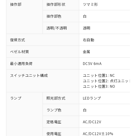
操作部
操作部形状
ツマミ形
操作部色
白
透明/不透明
透明
復帰方式
右自動
ベゼル材質
金属
最小適用負荷
DC5V 6mA
スイッチユニット構成
ユニット位置1: NC
ユニット位置2: 点灯ユニット
ユニット位置3: NO
ランプ
照光部方式
LEDランプ
ランプ色
白
定格電圧
AC/DC12V
使用電圧
AC/DC12V±10%