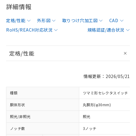
詳細情報
定格/性能
外形図
取りつけ穴加工図
CAD
RoHS/REACH対応状況
規格認証/適合状況
定格/性能
情報更新：2026/05/21
種類
ツマミ形セレクタスイッチ
胴体形状
丸胴形(φ30mm)
照光/非照光
照光
ノッチ数
3ノッチ