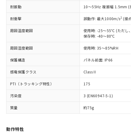
（以下｢規制貨物等」という）を輸出
記載している更新日時点での社内デー
耐振動
10～55Hz 複振幅 1.5mm (接
*EU RoHS指令（10物質）：
または国外への提供する場合は、日本
記
タに基づき作成されるものであり、閲
説明
鉛(Pb) 1000ppm以下、 水銀(Hg) 1000ppm以下、 カド
*中国RoHS10物質の基準値 (GB/T26572)：
国政府の輸出許可(または役務取引許
号
覧された時点での実際の在庫および標
ミウム(Cd) 100ppm以下、
Pb(鉛) :1000ppm、 Hg(水銀) : 1000ppm、 Cd(カドミウ
2
耐衝撃
誤動作: 最大1000m/s
(接点開
可)を取得するなどの必要な手続きを
六価クロム(Cr(Ⅵ)) 1000ppm以下、ポリ臭化ビフェニル
ム) : 100ppm、
準価格とは異なる場合があることをご
類(PBB) 1000ppm以下、ポリ臭化ジフェニルエーテル類
Cr(Ⅵ)(六価クロム) : 1000ppm、 PBBs(ポリ臭化ビフェ
とります。
了承ください。
(PBDE) 1000ppm以下、フタル酸ビス(2-エチルヘキシ
周囲温度範囲
使用時: -25～55℃ (ただし
○
一定数以上の在庫あり
ニル類) : 1000ppm、 PBDEs(ポリ臭化ジフェニルエーテ
当社は規制貨物を破棄する場合は、完
ル) (DEHP)(別名：DOP) 1000ppm以下、フタル酸ブチ
正式な納期状況および標準価格はお客
ル類) : 1000ppm、
保存時: -40～80℃
ルベンジル（BBP） 1000ppm以下、フタル酸ジブチル
全に破砕するなど、違法に輸出されな
DBP(フタル酸ジブチル) : 1000ppm、 DIBP(フタル酸ジ
様のお取引先、またはお客様担当のオ
（DBP） 1000ppm以下、フタル酸ジイソブチル
イソブチル) : 1000ppm、 BBP(フタル酸ブチルベンジ
△
一定数には満たないが在庫あり
いよう必要な手段を講じます。
周囲湿度範囲
使用時: 35～85%RH
ムロン制御機器販売店・当社販売員に
(DIBP) 1000ppm以下
ル) : 1000ppm、
当社は貴社製品を、核兵器、ミサイ
但し、RoHS指令で産業用監視および制御機器に対する
DEHP(フタル酸ビス(2-エチルヘキシル)) : 1000ppm
ご相談ください。
適用除外項目は除く。
ル、化学兵器、生物兵器またはその他
保護構造
パネル前面: IP66
－
在庫なし(最新の在庫状況につ
オムロン制御機器販売店や当社販売拠
フタル酸エステル類の４物質については閾値を超える意
武器並びにこれらの製造装置等に一切
いては、お客様のお取引先、ま
図的な使用がないことを確認しています。
点は「
販売ネットワーク
」をご確認
※2 環境保護使用期限
感電保護クラス
Class II
使用いたしません。
たはお客様担当のオムロン制御
ください。
当社は、貴社製品を第三者に販売する
機器販売店・当社販売員にご確
在庫状況および標準価格結果を当社の
PTI（トラッキング特性）
175
※2 対応予定月
「ｅ」：有害物質（10物質）のすべてが基
場合は、上記1、2および3の内容を当
認ください)
事前の承諾なく第三者に漏洩または開
準値以下であることを示します。
該第三者に通知します。また当社は、
示しないようお願いします。
汚染度
3 (EN60947-5-1)
部品在庫の切り替え状況などにより、予定
「10」：通常の使用状況下において有害物
販売先および販売に係わる関係者が違
マイパーツ機能（部品リスト作成サー
空
受注生産機種、また在庫状況の
月が前後することがあります。
質が外部に漏えいし、環境に深刻な影響を
法に輸出するおそれがある場合は、取
ビス）をご利用いただくには、I-Web
白
情報を公開していない機種
質量
約75g
及ぼさない年数を意味します。
り引きをいたしません。
メンバーズにご登録されている必要が
「－」：未確認です。当社販売部門へお問
あります。
い合わせください。
お客様が当ウェブサイト上で当社にご
動作特性
※3 非含有証明書ダウンロード
登録された部品リストについて、当社