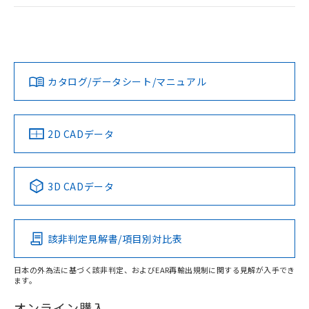
ログイン/会員登録
EU RoHS
注意事項・凡例
A30NW-3MR-TWA-P102-YCについての規格認証/適合状況に
ついては、「カスタマーサポートセンタ お客様相談室」また
は貴社担当オムロン営業員または販売店にお問い合わせくだ
対応状況
対応予定月
※1
※2
さい。
ダウンロードデータをご利用いただく前に、以下を必ずお読
みください。
カタログ/データシート/マニュアル
対応済み
ソフトウェアの使用条件
お問い合わせ
中国 RoHS
注意事項・凡例
2D CADデータ
中国 RoHS表
※1 ※2
3D CADデータ
Pb
Hg
Cd
Cr(VI)
該非判定見解書/項目別対比表
X
O
O
O
日本の外為法に基づく該非判定、およびEAR再輸出規制に関する見解が入手でき
ます。
"対応済み"や非含有の記載がされた商品であっても、流通
在庫等で未対応品が混在する可能性があります。
オンライン購入