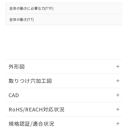
および当社の共同利用者が、当社の製
下記の非含有証明書をダウンロードするこ
品・サービスに関するお客様との取
全体の動きに必要な力(TTF)
とができます。
合意する
キャンセル
引・商談に必要な範囲で利用すること
をご了承ください。
全体の動き(TT)
EU RoHS指令（10物質）の非含有証明書
※当社の共同利用者とは、
"個人情報
51物質の非含有証明書（当社基準）
の共同利用に関して"
の「1.共同利
※本証明書は発行日時点で非含有を証明す
用者の範囲」に記載されている法人を
るもので、過去に遡って非含有を証明する
指します。
ものではありません。
また、RoHS指令のフタル酸エステル類４
物質の対応では、対応完了までの期間は出
荷製品に未対応品が混在することから備考
外形図
欄に対応日を記載しておりました。
情報更新：2026/05/21
既に当社にて対応品への在庫切替を完了
取りつけ穴加工図
していることから、特段のことがない限
り、2022年1月12日より割愛しておりま
情報更新：2026/05/21
CAD
す。
ログイン/会員登録いただくと、CADデータをダウンロー
RoHS/REACH対応状況
ドすることができます。
情報更新：2026/7/29
規格認証/適合状況