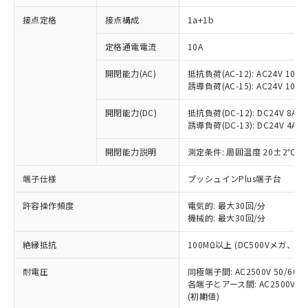
接点定格
接点構成
1a+1b
※1 対応状況
定格通電電流
10A
対応済み：EU RoHS指令（10物質）の
開閉能力(AC)
抵抗負荷(AC-12): AC24V 10A/A
非含有に対応した製品が提供可能な商品で
誘導負荷(AC-15): AC24V 10A/AC
す。
対応予定：EU RoHS指令（10物質）の非含
開閉能力(DC)
抵抗負荷(DC-12): DC24V 8A/DC
ご利用条件
有に対応した製品に切り替える予定のある
誘導負荷(DC-13): DC24V 4A/DC
商品です。
対応予定なし：EU RoHS指令（10物質）の
開閉能力説明
測定条件: 周囲温度 20±2℃、
以下の条件をお読みいただき、同意のうえ
非含有に非対応の商品で、対応品を出す予
ご利用ください。
端子仕様
プッシュインPlus端子台
定はありません。
調査・確認中：EU RoHS指令（10物質）の
本サービスは、当社制御機器事業取扱
※1 中国RoHS○×表
許容操作頻度
電気的: 最大30回/分
非含有の対応状況を調査中または確認中の
商品の当社在庫状況および標準価格
機械的: 最大30回/分
商品です。
(税抜)を提供させていただくもので
「○」：最大均質材料含有率が中国RoHSの
非該当品：ライセンス料など無形物で、有
す。
絶縁抵抗
100MΩ以上 (DC500Vメガ、
基準値以下であることを示します。
害物質有無と関係のない商品です。
当社制御機器事業取扱商品の中には、
「×」：最大均質材料含有率が中国RoHSの
仕入先様の事情により、非含有部品として
耐電圧
同極端子間: AC2500V 50/60
本サービスの対象外となる商品もある
基準値を超えていることを示します。
いたものが、含有品と判明した場合などや
当社は、これら貴社製品のうち、外国
各端子とアース間: AC2500V 50/
ことをご了承ください。
「－」：未確認です。当社販売部門へお問
むを得ず変更することがあります。
(初期値)
為替および外国貿易法に定める商品
在庫状況および標準価格照会結果は、
い合わせください。