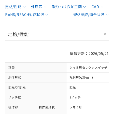
定格/性能
外形図
取りつけ穴加工図
CAD
RoHS/REACH対応状況
規格認証/適合状況
定格/性能
情報更新：2026/05/21
種類
ツマミ形セレクタスイッチ
胴体形状
丸胴形(φ30mm)
照光/非照光
照光
ノッチ数
3ノッチ
操作部
操作部形状
ツマミ形