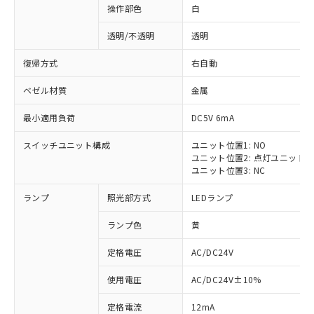
操作部色
白
透明/不透明
透明
復帰方式
右自動
ベゼル材質
金属
最小適用負荷
DC5V 6mA
スイッチユニット構成
ユニット位置1: NO
ユニット位置2: 点灯ユニット
ユニット位置3: NC
ランプ
照光部方式
LEDランプ
ランプ色
黄
定格電圧
AC/DC24V
使用電圧
AC/DC24V±10%
定格電流
12mA